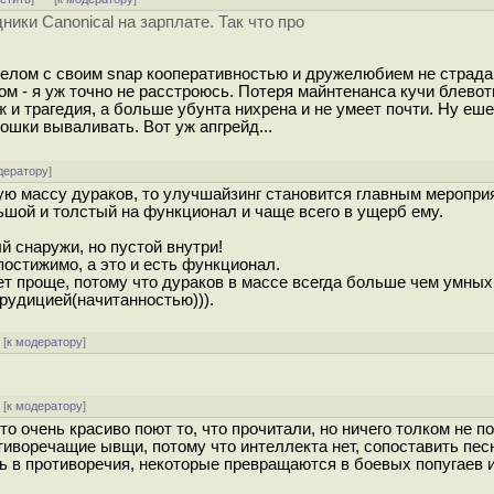
ники Canonical на зарплате. Так что про
 целом с своим snap кооперативностью и дружелюбием не страда
ом - я уж точно не расстроюсь. Потеря майнтенанса кучи блевот
ж и трагедия, а больше убунта нихрена и не умеет почти. Ну еше
ошки вываливать. Вот уж апгрейд...
дератору
]
ую массу дураков, то улучшайзинг становится главным меропри
ьшой и толстый на функционал и чаще всего в ущерб ему.
й снаружи, но пустой внутри!
постижимо, а это и есть функционал.
нет проще, потому что дураков в массе всегда больше чем умны
рудицией(начитанностью))).
[
к модератору
]
[
к модератору
]
о очень красиво поют то, что прочитали, но ничего толком не п
тиворечащие ывщи, потому что интеллекта нет, сопоставить пес
шь в противоречия, некоторые превращаются в боевых попугаев 