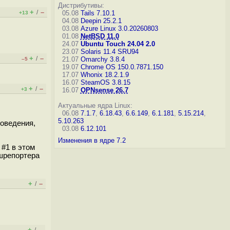
Дистрибутивы:
+
–
/
05.08
Tails 7.10.1
+13
04.08
Deepin 25.2.1
03.08
Azure Linux 3.0.20260803
01.08
NetBSD 11.0
24.07
Ubuntu Touch 24.04 2.0
23.07
Solaris 11.4 SRU94
+
–
/
21.07
Omarchy 3.8.4
–5
19.07
Chrome OS 150.0.7871.150
17.07
Whonix 18.2.1.9
16.07
SteamOS 3.8.15
+
–
/
+3
16.07
OPNsense 26.7
Актуальные ядра Linux:
06.08
7.1.7
,
6.18.43
,
6.6.149
,
6.1.181
,
5.15.214
,
5.10.263
поведения,
03.08
6.12.101
Изменения в ядре 7.2
 #1 в этом
ашрепортера
+
–
/
+
–