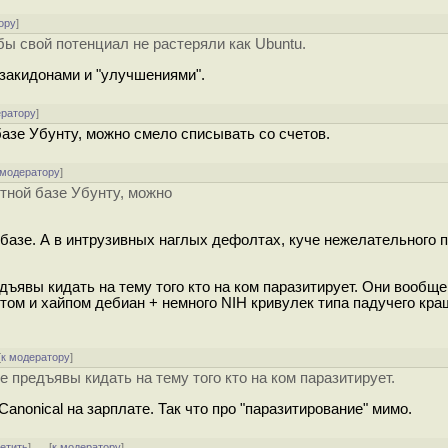
ору
]
обы свой потенциал не растеряли как Ubuntu.
 закидонами и "улучшениями".
ератору
]
 базе Убунту, можно смело списывать со счетов.
 модератору
]
етной базе Убунту, можно
й базе. А в интрузивных наглых дефолтах, куче нежелательного 
едъявы кидать на тему того кто на ком паразитирует. Они вообще
ом и хайпом дебиан + немного NIH кривулек типа падучего кр
[
к модератору
]
le предъявы кидать на тему того кто на ком паразитирует.
Canonical на зарплате. Так что про "паразитирование" мимо.
ветить
]
[
к модератору
]