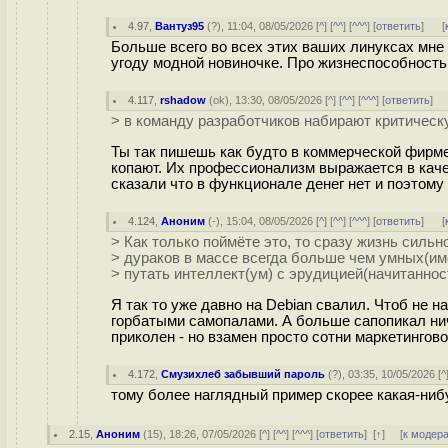
4.97
,
Вантуз95
(
?
), 11:04, 08/05/2026 [
^
] [
^^
] [
^^^
] [
ответить
]
[
Больше всего во всех этих ваших линуксах мне н
угоду модной новиночке. Про жизнеспособность
4.117
,
rshadow
(
ok
), 13:30, 08/05/2026 [
^
] [
^^
] [
^^^
] [
ответить
]
> в команду разработчиков набирают критическ
Ты так пишешь как будто в коммерческой фирме 
копают. Их профессионализм выражается в качес
сказали что в функционале денег нет и поэтом
4.124
,
Аноним
(
-
), 15:04, 08/05/2026 [
^
] [
^^
] [
^^^
] [
ответить
]
[
> Как только поймёте это, то сразу жизнь сильн
> дураков в массе всегда больше чем умных(и
> путать интеллект(ум) с эрудицией(начитаннос
Я так то уже давно на Debian свалил. Чтоб не 
горбатыми самопалами. А больше сапопикал ниче
приколен - но взамен просто сотни маркетингов
4.172
,
Смузихлеб забывший пароль
(
?
), 03:35, 10/05/2026 [
^
тому более наглядный пример скорее какая-нибу
2.15
,
Аноним
(
15
), 18:26, 07/05/2026 [
^
] [
^^
] [
^^^
] [
ответить
]
[
↑
] [
к модер