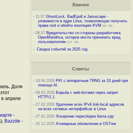
Важное
-
11.07
GhostLock, BadEpoll и Januscape -
уязвимости в ядре Linux, позволяющие получить
права root и обойти изоляцию KVM
(82 +34)
-
08.07
Вредительство со стороны разработчика
OpenMandriva, которое могло причинить вред
пользователям
(107 +34)
-
Сводка событий за 2025 год
Советы
-
19.04.2026
PKI с аппаратным TRNG за 10 дней при
помощи AI
рель. Доля
этот
-
09.03.2026
Борьба с web-ботами через запрет
HTTP/1.1
, в апреле
-
27.02.2026
Удаление всех IPv6 link-local адресов
на всех сетевых интерфейсах в Linux
марте
-
-
27.01.2026
Ускорение пересборки llama.cpp
),
Bazzite
-
-
25.12.2025
Атомарные обновления в OSTree