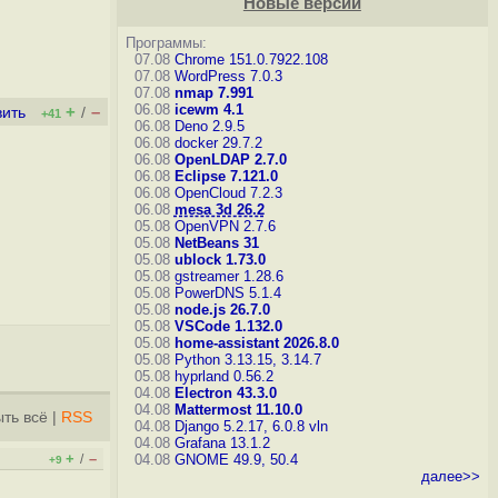
Новые версии
Программы:
07.08
Chrome 151.0.7922.108
07.08
WordPress 7.0.3
07.08
nmap 7.991
06.08
icewm 4.1
+
–
вить
/
+41
06.08
Deno 2.9.5
06.08
docker 29.7.2
06.08
OpenLDAP 2.7.0
06.08
Eclipse 7.121.0
06.08
OpenCloud 7.2.3
06.08
mesa 3d 26.2
05.08
OpenVPN 2.7.6
05.08
NetBeans 31
05.08
ublock 1.73.0
05.08
gstreamer 1.28.6
05.08
PowerDNS 5.1.4
05.08
node.js 26.7.0
05.08
VSCode 1.132.0
05.08
home-assistant 2026.8.0
05.08
Python 3.13.15, 3.14.7
05.08
hyprland 0.56.2
04.08
Electron 43.3.0
04.08
Mattermost 11.10.0
ть всё
|
RSS
04.08
Django 5.2.17, 6.0.8
vln
04.08
Grafana 13.1.2
+
–
/
04.08
GNOME 49.9, 50.4
+9
далее>>