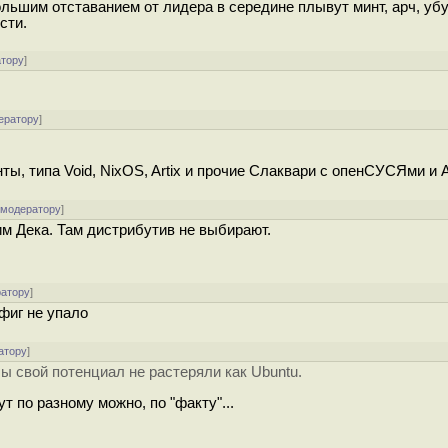
большим отставанием от лидера в середине плывут минт, арч, уб
сти.
атору
]
ератору
]
ты, типа Void, NixOS, Artix и прочие Слаквари с опенСУСЯми и А
 модератору
]
им Дека. Там дистрибутив не выбирают.
ратору
]
 фиг не упало
атору
]
бы свой потенциал не растеряли как Ubuntu.
ут по разному можно, по "факту"...