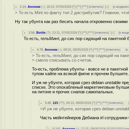
2.14
,
Аноним
(
-
), 18:23, 07/05/2026 [
^
] [
^^
] [
^^^
] [
ответить
]
[
↓
] [
к модерат
> То есть Mint по факту топ 2 дистрибутив? Главное, чт
Ну так убунта как раз бесить начала откровенно своими
3.56
,
Bottle
(
?
), 23:31, 07/05/2026 [
^
] [
^^
] [
^^^
] [
ответить
]
[
↓
] [
к мод
То есть, гельМинт, до сих пор сидящий на пакетной
4.78
,
Аноним
(
-
), 08:02, 08/05/2026 [
^
] [
^^
] [
^^^
] [
ответить
]
[
к
> То есть, гельМинт, до сих пор сидящий на пак
> смело списывать со счетов.
То-есть, проблема убунты - вовсе не в пакетно
тупом хайпе на всякой фигне и прочем булшите.
И уж не убунте, которая срез debian unstable пр
списке. Это опохабленый маркетинговым булшит
на питоне и прочих снапов самопальных.
5.85
,
123
(
??
), 09:15, 08/05/2026 [
^
] [
^^
] [
^^^
] [
ответить
]
>И уж не убунте, которая срез debian unstab
Часть мейнтейнеров Дебиана irl сотрудники 
6.141
,
Аноним
(
-
), 17:15, 08/05/2026 [
^
] [
^^
] [
^^^
] [
от