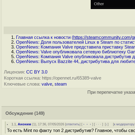
Главная ссылка к новости (
https://steamcommunity.com/gr
OpenNews: Доля пользователей Linux в Steam по статис
OpenNews: Компания Valve представила приставку Stea
OpenNews: Valve опубликовала сетевую библиотеку Gam
OpenNews: Компания Valve опубликовала дистрибутив д
OpenNews: Выпуск Bazzite 44, дистрибутива для любит
Лицензия:
CC BY 3.0
Короткая ссылка: https://opennet.ru/65389-valve
Ключевые слова:
valve
,
steam
При перепечатке указа
Обсуждение
(149)
1.1
,
Аноним
(
1
), 17:36, 07/05/2026 [
ответить
] [
﹢﹢﹢
] [
· · ·
]
[
↓
] [
к модератору
То есть Mint по факту топ 2 дистрибутив? Главное, чтобы св