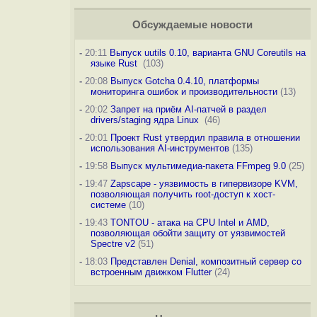
Обсуждаемые новости
-
20:11
Выпуск uutils 0.10, варианта GNU Coreutils на
языке Rust
(103)
-
20:08
Выпуск Gotcha 0.4.10, платформы
мониторинга ошибок и производительности
(13)
-
20:02
Запрет на приём AI-патчей в раздел
drivers/staging ядра Linux
(46)
-
20:01
Проект Rust утвердил правила в отношении
использования AI-инструментов
(135)
-
19:58
Выпуск мультимедиа-пакета FFmpeg 9.0
(25)
-
19:47
Zapscape - уязвимость в гипервизоре KVM,
позволяющая получить root-доступ к хост-
системе
(10)
-
19:43
TONTOU - атака на CPU Intel и AMD,
позволяющая обойти защиту от уязвимостей
Spectre v2
(51)
-
18:03
Представлен Denial, композитный сервер со
встроенным движком Flutter
(24)