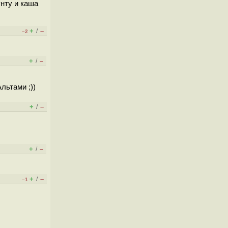
унту и каша
+
–
/
–2
+
–
/
льтами ;))
+
–
/
+
–
/
+
–
/
–1