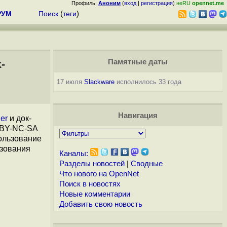
Профиль:
Аноним
(
вход
|
регистрация
)
неRU
opennet.me
РУМ
Поиск
(
теги
)
-
Памятные даты
17 июля
Slackware
исполнилось 33 года
Навигация
er
и док-
 BY-NC-SA
пользование
ьзования
Каналы:
Разделы новостей
|
Сводные
Что нового на OpenNet
Поиск в новостях
Новые комментарии
Добавить свою новость