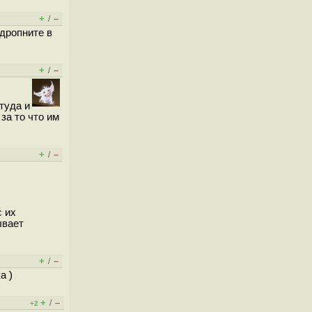
+
–
/
 дропните в
+
–
/
туда и
за то что им
+
–
/
с их
ывает
+
–
/
а )
+
–
/
+2