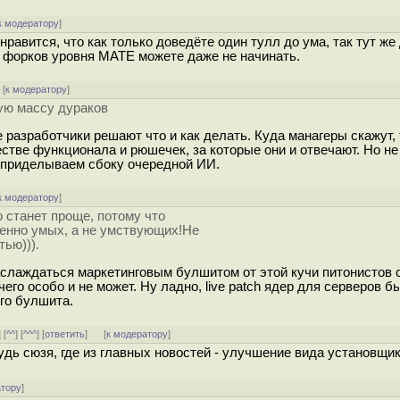
к модератору
]
равится, что как только доведёте один тулл до ума, так тут же
 форков уровня MATE можете даже не начинать.
[
к модератору
]
ую массу дураков
разработчики решают что и как делать. Куда манагеры скажут, 
тве функционала и рюшечек, за которые они и отвечают. Но не 
у приделываем сбоку очередной ИИ.
к модератору
]
о станет проще, потому что
менно умых, а не умствующих!Не
тью))).
наслаждаться маркетинговым булшитом от этой кучи питонистов 
го особо и не может. Ну ладно, live patch ядер для серверов б
ого булшита.
] [
^^
] [
^^^
] [
ответить
]
[
к модератору
]
дь сюзя, где из главных новостей - улучшение вида установщик
атору
]