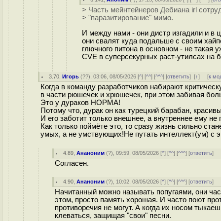
> Часть мейнтейнеров Дебиана irl сотруд
> "паразитирование" мимо.
И между нами - они дистр изгадили и в
они свалят куда подальше с своим хайп
глючного питона в основном - не такая у
CVE в суперсекурных раст-утилсах на б
3.70
,
Игорь
(
??
), 03:06, 08/05/2026 [
^
] [
^^
] [
^^^
] [
ответить
]
[
↑
] [
к мо
Когда в команду разработчиков набирают критическ
в части рюшечек и хрюшечек, при этом забивая бол
Это у дураков НОРМА!
Потому что, дурак он как турецкий барабан, красивы
И его заботит только внешнее, а внутреннее ему не 
Как только поймёте это, то сразу жизнь сильно ста
умых, а не умствующих!Не путать интеллект(ум) с э
4.89
,
Ананоним
(
?
), 09:59, 08/05/2026 [
^
] [
^^
] [
^^^
] [
ответить
]
Согласен.
4.90
,
Ананоним
(
?
), 10:02, 08/05/2026 [
^
] [
^^
] [
^^^
] [
ответить
]
Начитанный можно называть попугаями, они част
этом, просто память хорошая. И часто поют про
противоречия не могут. А когда их носом тыкае
клеваться, защищая "свои" песни.