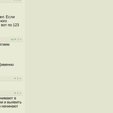
/
ют. Если
ного
 вот по 123
+
–
/
+4
ятием
х(именно
+
–
/
+
–
/
онимают в
ни и выявить
и начинают