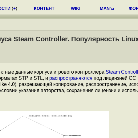
ОСТИ
(
+
)
КОНТЕНТ
WIKI
MAN'ы
ФО
са Steam Controller. Популярность Linux
ектные данные корпуса игрового контроллера
Steam Controll
орматах STP и STL, и
распространяются
под лицензией CC
Alike 4.0), разрешающей копирование, распространение, ис
 условии указания авторства, сохранения лицензии и испол