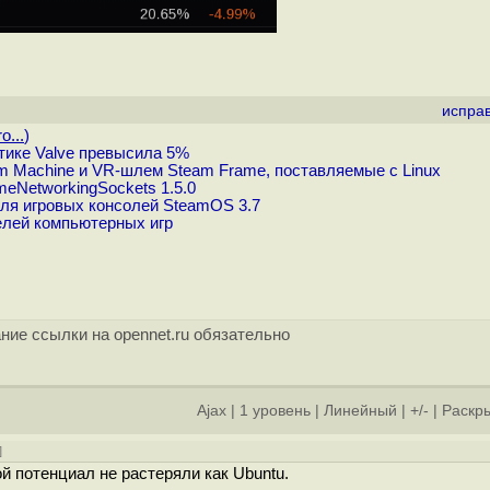
испра
o...
)
тике Valve превысила 5%
m Machine и VR-шлем Steam Frame, поставляемые с Linux
eNetworkingSockets 1.5.0
ля игровых консолей SteamOS 3.7
елей компьютерных игр
ние ссылки на opennet.ru обязательно
Ajax
|
1 уровень
|
Линейный
|
+/-
|
Раскры
]
ой потенциал не растеряли как Ubuntu.