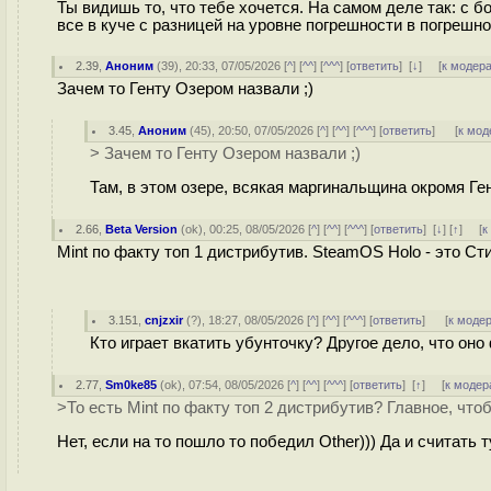
Ты видишь то, что тебе хочется. На самом деле так: с 
все в куче с разницей на уровне погрешности в погрешно
2.39
,
Аноним
(
39
), 20:33, 07/05/2026 [
^
] [
^^
] [
^^^
] [
ответить
]
[
↓
] [
к модер
Зачем то Генту Озером назвали ;)
3.45
,
Аноним
(
45
), 20:50, 07/05/2026 [
^
] [
^^
] [
^^^
] [
ответить
]
[
к мод
> Зачем то Генту Озером назвали ;)
Там, в этом озере, всякая маргинальщина окромя Ген
2.66
,
Beta Version
(
ok
), 00:25, 08/05/2026 [
^
] [
^^
] [
^^^
] [
ответить
]
[
↓
] [
↑
] [
к
Mint по факту топ 1 дистрибутив. SteamOS Holo - это Ст
3.151
,
cnjzxir
(
?
), 18:27, 08/05/2026 [
^
] [
^^
] [
^^^
] [
ответить
]
[
к моде
Кто играет вкатить убунточку? Другое дело, что оно
2.77
,
Sm0ke85
(
ok
), 07:54, 08/05/2026 [
^
] [
^^
] [
^^^
] [
ответить
]
[
↑
] [
к модер
>То есть Mint по факту топ 2 дистрибутив? Главное, что
Нет, если на то пошло то победил Other))) Да и считать т