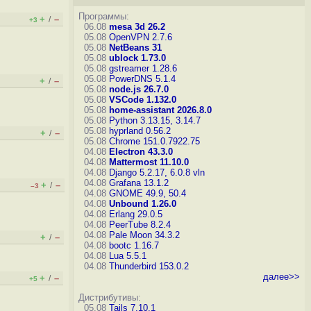
Программы:
+
–
/
+3
06.08
mesa 3d 26.2
05.08
OpenVPN 2.7.6
05.08
NetBeans 31
05.08
ublock 1.73.0
05.08
gstreamer 1.28.6
05.08
PowerDNS 5.1.4
+
–
/
05.08
node.js 26.7.0
05.08
VSCode 1.132.0
05.08
home-assistant 2026.8.0
05.08
Python 3.13.15, 3.14.7
05.08
hyprland 0.56.2
+
–
/
05.08
Chrome 151.0.7922.75
04.08
Electron 43.3.0
04.08
Mattermost 11.10.0
04.08
Django 5.2.17, 6.0.8
vln
04.08
Grafana 13.1.2
+
–
/
–3
04.08
GNOME 49.9, 50.4
04.08
Unbound 1.26.0
04.08
Erlang 29.0.5
04.08
PeerTube 8.2.4
04.08
Pale Moon 34.3.2
+
–
/
04.08
bootc 1.16.7
04.08
Lua 5.5.1
04.08
Thunderbird 153.0.2
далее>>
+
–
/
+5
Дистрибутивы:
05.08
Tails 7.10.1