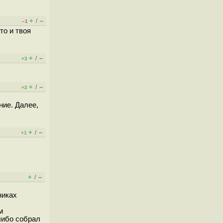
+
–
/
–1
то и твоя
+
–
/
+3
+
–
/
+2
ние. Далее,
+
–
/
+1
+
–
/
никах
м
либо собрал