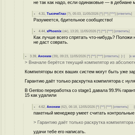
не так как надо, если одинаковые — в дебиане
4.31
,
ТысячеГлаз
(
?
), 05:03, 11/05/2026 [
^
] [
^^
] [
^^^
] [
ответить
]
Разумеется, бдительное сообщество!
4.44
,
xPhoenix
(
ok
), 13:20, 11/05/2026 [
^
] [
^^
] [
^^^
] [
ответить
]
Как лучше всего спрятать что-нибудь? Положи н
не даст соврать.
3.39
,
Аноним
(
39
), 09:23, 11/05/2026 [
^
] [
^^
] [
^^^
] [
ответить
]
[
↑
] [
к 
> Вначале берётся текущий компилятор из абсолют
Компиляторы всех ваших систем могут быть уже зар
Гарантию даёт только раскрутка компилятора с нул
В Gentoo переработка со stage1 давала 99.9% гаран
15 как удалили
4.62
,
Аноним
(
62
), 06:18, 12/05/2026 [
^
] [
^^
] [
^^^
] [
ответить
]
[
пакетный менеджер умеет считать контрольны
> Гарантию даёт только раскрутка компилятора 
удачи тебе его написать.