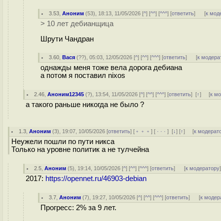
3.53
,
Аноним
(
53
), 18:13, 11/05/2026 [
^
] [
^^
] [
^^^
] [
ответить
]
[
к мод
> 10 лет дебианщица
Шрути Чандран
3.60
,
Вася
(
??
), 05:03, 12/05/2026 [
^
] [
^^
] [
^^^
] [
ответить
]
[
к модера
однажды меня тоже вела дорога дебиана
а потом я поставил nixos
2.46
,
Аноним12345
(
?
), 13:54, 11/05/2026 [
^
] [
^^
] [
^^^
] [
ответить
]
[
↑
] [
к м
а такого раньше никогда не было ?
1.3
,
Аноним
(
3
), 19:07, 10/05/2026 [
ответить
] [
﹢﹢﹢
] [
· · ·
]
[
↓
] [
↑
] [
к модерат
Неужели пошли по пути никса
Только на уровне политик а не тулчейна
2.5
,
Аноним
(
5
), 19:14, 10/05/2026 [
^
] [
^^
] [
^^^
] [
ответить
]
[
к модератору
2017:
https://opennet.ru/46903-debian
3.7
,
Аноним
(
7
), 19:27, 10/05/2026 [
^
] [
^^
] [
^^^
] [
ответить
]
[
к модер
Прогресс: 2% за 9 лет.