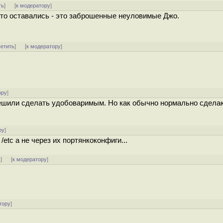
ть
]
[
к модератору
]
 что оставались - это заброшенные неуловимые Джо.
ветить
]
[
к модератору
]
ору
]
решили сделать удобоваримым. Но как обычно нормально сделаю
ру
]
etc а не через их портянкоконфиги...
ь
]
[
к модератору
]
тору
]