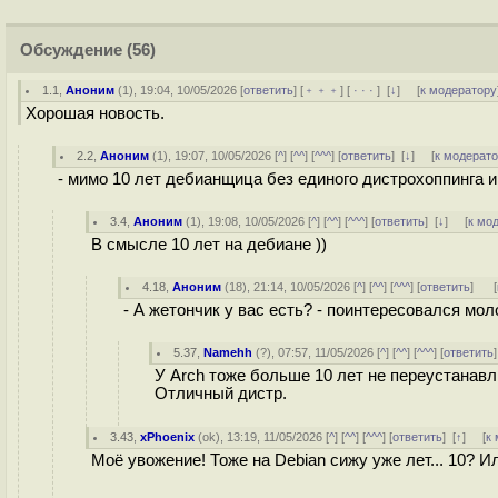
Обсуждение
(56)
1.1
,
Аноним
(
1
), 19:04, 10/05/2026 [
ответить
] [
﹢﹢﹢
] [
· · ·
]
[
↓
] [
к модератору
Хорошая новость.
2.2
,
Аноним
(
1
), 19:07, 10/05/2026 [
^
] [
^^
] [
^^^
] [
ответить
]
[
↓
] [
к модерат
- мимо 10 лет дебианщица без единого дистрохоппинга 
3.4
,
Аноним
(
1
), 19:08, 10/05/2026 [
^
] [
^^
] [
^^^
] [
ответить
]
[
↓
] [
к мо
В смысле 10 лет на дебиане ))
4.18
,
Аноним
(
18
), 21:14, 10/05/2026 [
^
] [
^^
] [
^^^
] [
ответить
]
[
- А жетончик у вас есть? - поинтересовался мол
5.37
,
Namehh
(
?
), 07:57, 11/05/2026 [
^
] [
^^
] [
^^^
] [
ответить
У Arch тоже больше 10 лет не переустанавл
Отличный дистр.
3.43
,
xPhoenix
(
ok
), 13:19, 11/05/2026 [
^
] [
^^
] [
^^^
] [
ответить
]
[
↑
] [
к
Моё увожение! Тоже на Debian сижу уже лет... 10? 