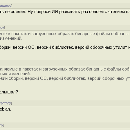
ератору
]
ать не осилил. Ну попроси ИИ разжевать раз совсем с чтением п
ору
]
мые в пакетах и загрузочных образах бинарные файлы собраны 
изменений.
сборки, версий ОС, версий библиотек, версий сборочных утилит 
]
раняемые в пакетах и загрузочных образах бинарные файлы соб
тых изменений.
ловий сборки, версий ОС, версий библиотек, версий сборочных ут
 слышал?
ератору
]
ebian.
ру
]