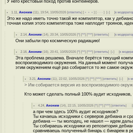
У него крестовый поход против контейнеров.
1.11
,
Аноним
(
11
), 19:54, 10/05/2026 [
ответить
] [
﹢﹢﹢
] [
· · ·
]
[
↓
] [
к модерато
Это же надо иметь точно такой же компилятор, как у дебиано
точная копия этого компилятора тоже наплодит троянов, ид
2.14
,
Аноним
(
14
), 20:34, 10/05/2026 [
^
] [
^^
] [
^^^
] [
ответить
]
[
к модерато
Они забыли про космическую радиацию!
2.16
,
Аноним
(
16
), 20:41, 10/05/2026 [
^
] [
^^
] [
^^^
] [
ответить
]
[
↓
] [
к модер
Эта проблема решаема. Вначале берётся текущий компи
воспроизводимого окружения. На данный момент получа
этим окружением ещё раз собирается то же самое окруж
3.21
,
Аноним
(
11
), 22:02, 10/05/2026 [
^
] [
^^
] [
^^^
] [
ответить
]
[
↓
] [
к 
> Им собирается версия из воспроизводимого окру
Кто может сделать полный 100% аудит исходников, 
4.24
,
Аноним
(
14
), 22:15, 10/05/2026 [
^
] [
^^
] [
^^^
] [
ответить
]
[
а при чем здесь 100% аудит исходников?
Ты качаешь исходники с серверов дебиана и ср
дебиана — ты молодец, не нашел — идем даль
Ты собираешь исходники из репозитория дебиан
сравниваешь полученный бинарь с бинарем в ре