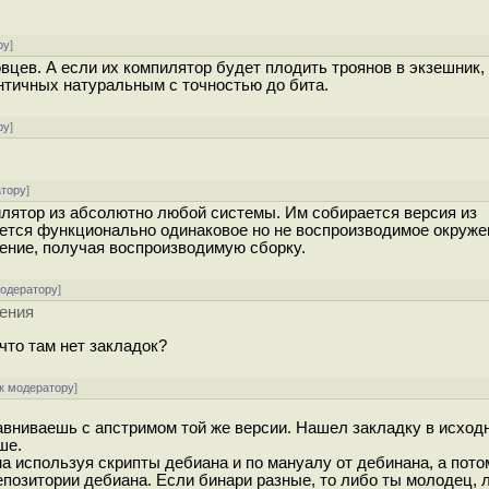
ру
]
вцев. А если их компилятор будет плодить троянов в экзешник, 
ентичных натуральным с точностью до бита.
ру
]
атору
]
лятор из абсолютно любой системы. Им собирается версия из
ется функционально одинаковое но не воспроизводимое окруже
ение, получая воспроизводимую сборку.
модератору
]
жения
что там нет закладок?
к модератору
]
авниваешь с апстримом той же версии. Нашел закладку в исход
ше.
а используя скрипты дебиана и по мануалу от дебинана, а пото
позитории дебиана. Если бинари разные, то либо ты молодец, 