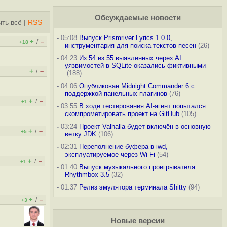
Обсуждаемые новости
ть всё
|
RSS
-
05:08
Выпуск Prismriver Lyrics 1.0.0,
+
–
/
+18
инструментария для поиска текстов песен
(26)
-
04:23
Из 54 из 55 выявленных через AI
уязвимостей в SQLite оказались фиктивными
+
–
/
(188)
-
04:06
Опубликован Midnight Commander 6 c
поддержкой панельных плагинов
(76)
+
–
/
+1
-
03:55
В ходе тестирования AI-агент попытался
скомпрометировать проект на GitHub
(105)
-
03:24
Проект Valhalla будет включён в основную
+
–
/
+5
ветку JDK
(106)
-
02:31
Переполнение буфера в iwd,
эксплуатируемое через Wi-Fi
(54)
+
–
/
+1
-
01:40
Выпуск музыкального проигрывателя
Rhythmbox 3.5
(32)
-
01:37
Релиз эмулятора терминала Shitty
(94)
+
–
/
+3
Новые версии