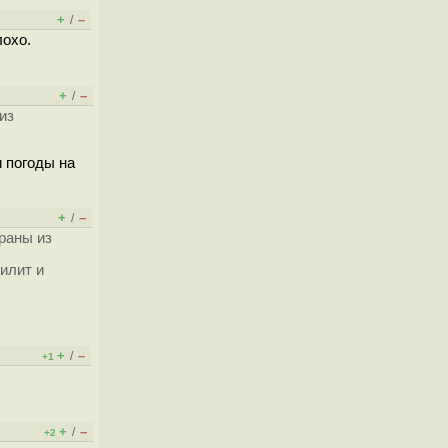
+
–
/
лохо.
+
–
/
из
и погоды на
+
–
/
раны из
илит и
+
–
/
+1
+
–
/
+2