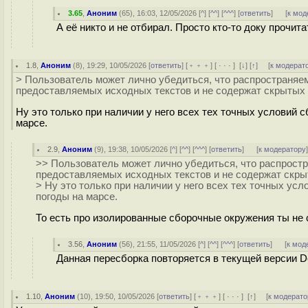
3.65
,
Аноним
(
65
), 16:03, 12/05/2026 [
^
] [
^^
] [
^^^
] [
ответить
]
[
к мод
А её никто и не отбирал. Просто кто-то доку прочит
1.8
,
Аноним
(
8
), 19:29, 10/05/2026 [
ответить
] [
﹢﹢﹢
] [
· · ·
]
[
↓
] [
↑
] [
к модерат
> Пользователь может лично убедиться, что распространяе
предоставляемых исходных текстов и не содержат скрытых 
Ну это только при наличии у него всех тех точных условий 
марсе.
2.9
,
Аноним
(
9
), 19:38, 10/05/2026 [
^
] [
^^
] [
^^^
] [
ответить
]
[
к модератору
>> Пользователь может лично убедиться, что распрост
предоставляемых исходных текстов и не содержат скры
> Ну это только при наличии у него всех тех точных ус
погоды на марсе.
То есть про изолированные сборочные окружения ты не
3.56
,
Аноним
(
56
), 21:55, 11/05/2026 [
^
] [
^^
] [
^^^
] [
ответить
]
[
к мод
Данная пересборка повторяется в текущей версии D
1.10
,
Аноним
(
10
), 19:50, 10/05/2026 [
ответить
] [
﹢﹢﹢
] [
· · ·
]
[
↑
] [
к модерато