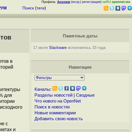
Профиль:
Аноним
(
вход
|
регистрация
)
неRU
opennet.me
РУМ
Поиск
(
теги
)
етов
Памятные даты
17 июля
Slackware
исполнилось 33 года
етов в
иторий
Навигация
хитектуры
Каналы:
% для
Разделы новостей
|
Сводные
зитории
Что нового на OpenNet
 исходного
Поиск в новостях
Новые комментарии
Добавить свою новость
ие с
кетах и