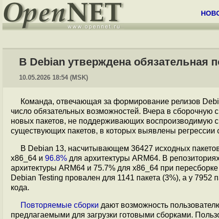
НОВ
В Debian утверждена обязательная 
10.05.2026 18:54 (MSK)
Команда, отвечающая за формирование релизов Deb
число обязательных возможностей. Вчера в сборочную 
новых пакетов, не поддерживающих воспроизводимую сб
существующих пакетов, в которых выявлены регрессии 
В Debian 13, насчитывающем 36427 исходных пакето
x86_64 и
96.8%
для архитектуры ARM64. В репозиториях
архитектуры ARM64 и 75.7% для x86_64 при пересборке 
Debian Testing провален для 1141 пакета (3%), а у 795
кода.
Повторяемые сборки
дают возможность пользователю
предлагаемыми для загрузки готовыми сборками. Пользо