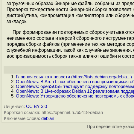
загрузочных образах бинарные файлы собраны из предо
Проверка тождественности бинарной сборки позволяет 
дистрибутива, компрометация компилятора или сборочно
закладок.
При формировании повторяемых сборок учитываются т
неизменного состава и версий сборочного инструментар
порядка сборки файлов (применение тех же методов со
служебной информации, такой как случайные значения, 
воспроизводимость сборок также влияют ошибки и состо
Главная ссылка к новости (
https://lists.debian.org/debia...
)
OpenNews: В Arch Linux обеспечена воспроизводимая с
OpenNews: openSUSE тестирует поддержку повторяемы
OpenNews: В Live-образах Debian 12 реализована подд
OpenNews: Утверждено обеспечение повторяемых сборо
Лицензия:
CC BY 3.0
Короткая ссылка: https://opennet.ru/65418-debian
Ключевые слова:
debian
При перепечатке указа