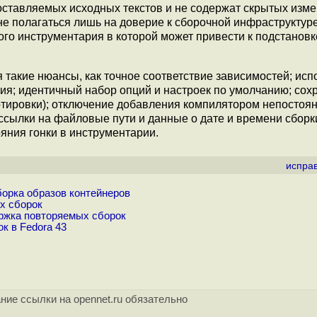
ставляемых исходных текстов и не содержат скрытых изме
не полагаться лишь на доверие к сборочной инфраструктур
го инструментария в которой может привести к подстанов
акие нюансы, как точное соответствие зависимостей; исп
ия; идентичный набор опций и настроек по умолчанию; сох
ртировки); отключение добавления компилятором непостоя
ссылки на файловые пути и данные о дате и времени сборк
яния гонки в инструментарии.
испра
борка образов контейнеров
х сборок
ержка повторяемых сборок
к в Fedora 43
ние ссылки на opennet.ru обязательно