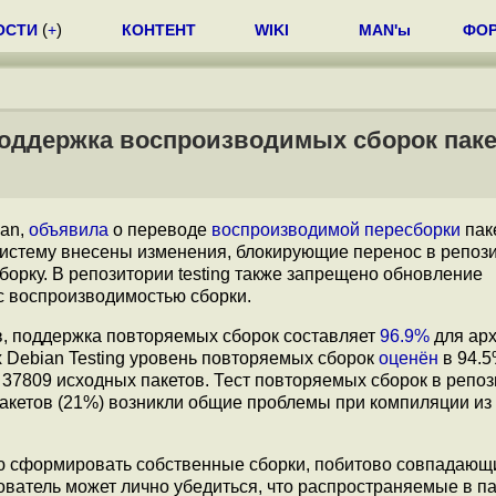
ОСТИ
(
+
)
КОНТЕНТ
WIKI
MAN'ы
ФО
поддержка воспроизводимых сборок пак
ian,
объявила
о переводе
воспроизводимой пересборки
пак
систему внесены изменения, блокирующие перенос в репоз
орку. В репозитории testing также запрещено обновление
с воспроизводимостью сборки.
в, поддержка повторяемых сборок составляет
96.9%
для ар
 Debian Testing уровень повторяемых сборок
оценён
в 94.5
37809 исходных пакетов. Тест повторяемых сборок в репо
2 пакетов (21%) возникли общие проблемы при компиляции из
 сформировать собственные сборки, побитово совпадающ
ватель может лично убедиться, что распространяемые в па