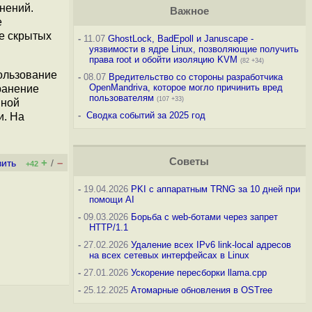
нений.
Важное
е
ке скрытых
-
11.07
GhostLock, BadEpoll и Januscape -
уязвимости в ядре Linux, позволяющие получить
права root и обойти изоляцию KVM
(82 +34)
ользование
-
08.07
Вредительство со стороны разработчика
OpenMandriva, которое могло причинить вред
ранение
пользователям
(107 +33)
нной
-
Сводка событий за 2025 год
и. На
Советы
+
–
вить
/
+42
-
19.04.2026
PKI с аппаратным TRNG за 10 дней при
помощи AI
-
09.03.2026
Борьба с web-ботами через запрет
HTTP/1.1
-
27.02.2026
Удаление всех IPv6 link-local адресов
на всех сетевых интерфейсах в Linux
-
27.01.2026
Ускорение пересборки llama.cpp
-
25.12.2025
Атомарные обновления в OSTree