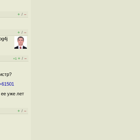
+
–
/
+
–
/
og4j
+
–
/
+1
истр?
m=61501
 ее уже лет
+
–
/