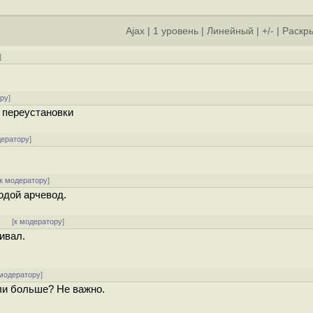
Ajax
|
1 уровень
|
Линейный
|
+/-
|
Раскры
]
ору
]
и переустановки
дератору
]
к модератору
]
одой арчевод.
]
[
к модератору
]
ивал.
 модератору
]
Или больше? Не важно.