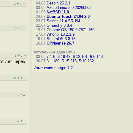
04.08
Deepin 25.2.1
+
–
/
–1
03.08
Azure Linux 3.0.20260803
01.08
NetBSD 11.0
24.07
Ubuntu Touch 24.04 2.0
23.07
Solaris 11.4 SRU94
21.07
Omarchy 3.8.4
+
–
/
+1
19.07
Chrome OS 150.0.7871.150
17.07
Whonix 18.2.1.9
16.07
SteamOS 3.8.15
16.07
OPNsense 26.7
Актуальные ядра Linux:
+
–
/
–8
03.08
7.1.6
,
6.18.42
,
6.12.101
,
6.6.148
30.07
6.1.180
,
5.15.213
,
5.10.262
т лет через
Изменения в ядре 7.2
+
–
/
+1
+
–
/
+
–
/