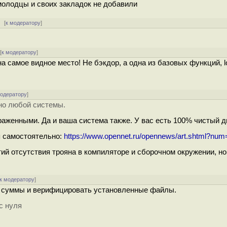
 молодцы и своих закладок не добавили
[
к модератору
]
[
к модератору
]
а самое видное место! Не бэкдор, а одна из базовых функций, l
модератору
]
но любой системы.
аженными. Да и ваша система также. У вас есть 100% чистый д
я самостоятельно:
https://www.opennet.ru/opennews/art.shtml?nu
тий отсутствия трояна в компиляторе и сборочном окружении, но
к модератору
]
е суммы и верифицировать установленные файлы.
с нуля