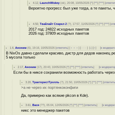
4.12
,
LaunchWiskey
(
ok
), 20:08, 10/05/2026 [
^
] [
^^
] [
^^^
] [
ответи
Вероятно прогресс был уже тогда, а те пакеты,
4.50
,
Твайлайт Спаркл 2
(
?
), 17:57, 11/05/2026 [
^
] [
^^
] [
^^^
] [
от
2017 год: 24822 исходных пакетов
2026 год: 37809 исходных пакетов
1.6
,
Аноним
(
6
), 19:16, 10/05/2026 [
ответить
] [
﹢﹢﹢
] [
· · ·
]
[
↓
] [
↑
] [
к модерат
В NixOs давно сделали красиво, дистр для дедов наконец 
5 мусола только
2.17
,
Аноним
(
17
), 20:43, 10/05/2026 [
^
] [
^^
] [
^^^
] [
ответить
]
[
к модерато
Если бы в никсе сохранили возможность работать через /
3.20
,
ТрактористТролль
(
?
), 21:50, 10/05/2026 [
^
] [
^^
] [
^^^
] [
ответит
>а не через их портянкоконфиги
Да, примерно как всякие pkcon в Kde).
3.61
,
Вася
(
??
), 05:04, 12/05/2026 [
^
] [
^^
] [
^^^
] [
ответить
]
[
к модера
никс это менеджер пакетов