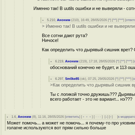
Именно так! В uutils ошибки и не выверяли - со
5.210
,
Аноним
(
210
), 16:49, 28/05/2026 [
^
] [
^^
] [
^^^
] [
ответ
> Именно так! В uutils ошибки и не выверял
Все сотни дают рута?
Ничосе!
Как определить что дырявый сишник врет? 
6.219
,
Аноним
(
219
), 17:18, 28/05/2026 [
^
] [
^^
] [
^^^
] [
обоснований конечно не будет, и 113 оши
6.297
,
Sm0ke85
(
ok
), 07:25, 29/05/2026 [
^
] [
^^
] [
^^^
] [
о
>Как определить что дырявый сишник в
Ты с логикой точно дружишь??? Дырявый
всего работает - это не вариант... нэ???
1.6
,
Аноним
(
8
), 11:16, 28/05/2026 [
ответить
] [
﹢﹢﹢
] [
· · ·
]
[
↓
] [
↑
] [
к модерат
Может помочь... а может не помочь... я почему-то про уязв
голагне используются вот прям сильно больше