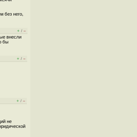
м без него,
+
–
/
рые внесли
о бы
+
–
/
+
–
/
щий не
 юридической