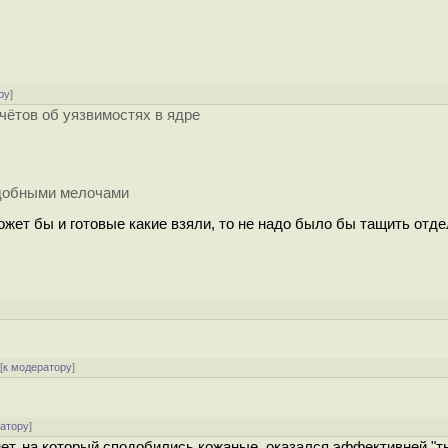
ру
]
чётов об уязвимостях в ядре
одобными мелочами
может бы и готовые какие взяли, то не надо было бы тащить отд
[
к модератору
]
ратору
]
йнет, на который сподобились кожаные, оказался эффективней "