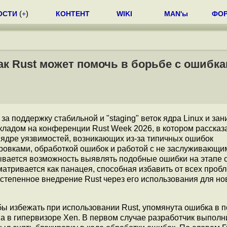
ОСТИ
(
+
)
КОНТЕНТ
WIKI
MAN'ы
ФО
как Rust может помочь в борьбе с ошибк
за поддержку стабильной и "staging" веток ядра Linux и з
кладом на конференции Rust Week 2026, в котором рассказа
 ядре уязвимостей, возникающих из-за типичных ошибок
ировками, обработкой ошибок и работой с не заслуживающ
ывается возможность выявлять подобные ошибки на этапе с
атривается как панацея, способная избавить от всех пробл
остепенное внедрение Rust через его использования для н
бы избежать при использовании Rust, упомянута ошибка в 
ма в гипервизоре Xen. В первом случае разработчик выполн