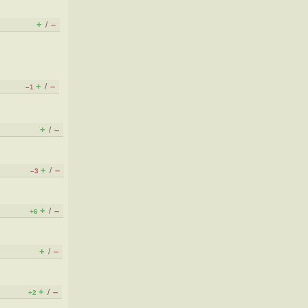
+
–
/
+
–
/
–1
+
–
/
+
–
/
–3
+
–
/
+6
+
–
/
+
–
/
+2