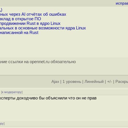
испра
.
)
ных через AI отчётах об ошибках
вклад в открытое ПО
продвижении Rust в ядро Linux
льных в основные возможности ядра Linux
 написанной на Rust
ние ссылки на opennet.ru обязательно
Ajax
|
1 уровень
|
Линейный
|
+/-
|
Раскры
 [
к модератору
]
эксперты доходчиво бы объяснили что он не прав
ору
]