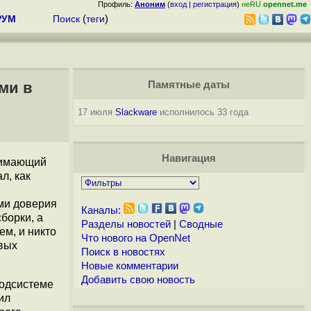
Профиль:
Аноним
(
вход
|
регистрация
)
неRU
opennet.me
РУМ
Поиск
(
теги
)
ами в
Памятные даты
17 июля
Slackware
исполнилось 33 года
Навигация
анимающий
л, как
ими доверия
Каналы:
борки, а
Разделы новостей
|
Сводные
ем, и никто
Что нового на OpenNet
овых
Поиск в новостях
Новые комментарии
Добавить свою новость
подсистеме
ил