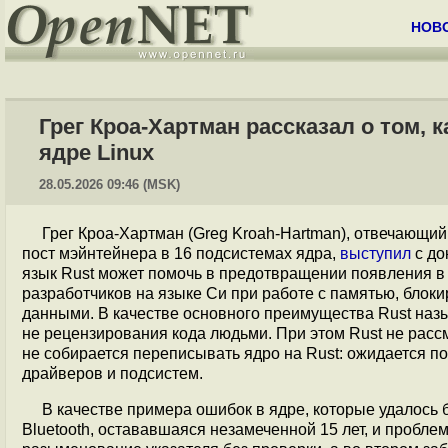
НОВ
Грег Кроа-Хартман рассказал о том, 
ядре Linux
28.05.2026 09:46 (MSK)
Грег Кроа-Хартман (Greg Kroah-Hartman), отвечающий 
пост мэйнтейнера в 16 подсистемах ядра,
выступил
с до
язык Rust может помочь в предотвращении появления в
разработчиков на языке Си при работе с памятью, блок
данными. В качестве основного преимущества Rust наз
не рецензирования кода людьми. При этом Rust не рассм
не собирается переписывать ядро на Rust: ожидается п
драйверов и подсистем.
В качестве примера ошибок в ядре, которые удалось 
Bluetooth, остававшаяся незамеченной 15 лет, и пробле