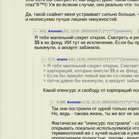
глаз"®™© Уж во всяком случае, оно реально что- то 
Да, такой скайнет меня устраивает сильно больше, 
и неописуемо лучше лишних нинужностей.
4.51
,
Аноним
(
51
), 12:30, 28/05/2026 [
^
] [
^^
] [
^^^
] [
ответить
]
[
Я тебе маленький секрет открою. Смотреть и р
$$ в их фонд. ИИ тут не исключение. Если бы п
выкинули, а аккаунт забанили.
5.71
,
aname
(
ok
), 12:50, 28/05/2026 [
^
] [
^^
] [
^^^
] [
ответить
> Я тебе маленький секрет открою. Смотрет
> корпораций, которые внесли $$ в их фонд
> Если бы пришёл левый васян со своим не
> патчи давно бы выкинули, а аккаунт забан
Какой опенсурс и свободу от корпораций по
6.190
,
Аноним
(
173
), 16:19, 28/05/2026 [
^
] [
^^
] [
^^^
] [
Так они построили от одной только корпо
Но, ведь - такова жизнь, ты же вот не з
Фактически же "опенсурс построили" - 
открывать локально используемое(и что
терминологией же с кучей ньансов и уже
пропатченное полностью, другим - вечно