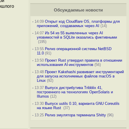
ри
ошлого
Обсуждаемые новости
-
14:09
Открыт код Cloudflare OS, платформы для
приложений, создаваемых через AI
(14)
-
14:07
Из 54 из 55 выявленных через AI
уязвимостей в SQLite оказались фиктивными
(195)
-
13:55
Релиз операционной системы NetBSD
11.0
(91)
-
13:50
Проект Rust утвердил правила в отношении
использования AI-инструментов
(56)
-
13:48
Проект Kakehashi развивает инструментарий
для запуска исполняемых файлов macOS в
Linux
(92)
-
13:37
Выпуск дистрибутива Tribblix 41,
построенного на технологиях OpenSolaris и
Illumos
(12)
-
13:30
Выпуск uutils 0.10, варианта GNU Coreutils
на языке Rust
(37)
-
13:25
Релиз эмулятора терминала Shitty
(96)