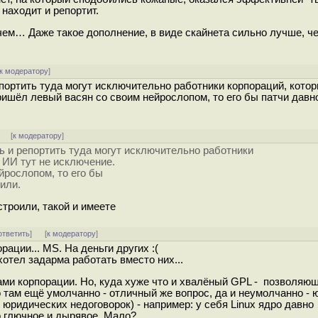
находит и репортит.
чем… Даже такое дополнение, в виде скайнета сильно лучше, че
к модератору
]
епортить туда могут исключительно работники корпораций, кото
ришёл левый васян со своим нейрослопом, то его бы патчи давн
]
[
к модератору
]
ь и репортить туда могут исключительно работники
. ИИ тут не исключение.
йрослопом, то его бы
или.
строили, такой и имеете
ответить
]
[
к модератору
]
рации... MS. На деньги других :(
ахотел задарма работать вместо них...
сами корпорации. Но, куда хуже что и хвалёный GPL - позволяю
 там ещё умолчанно - отличный же вопрос, да и неумолчанно -
 юридических недоговорок) - например: у себя Linux ядро давно
 глючное и дырявое. Мало?...