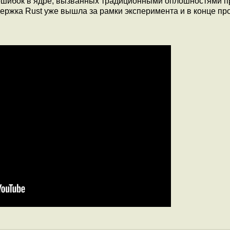
 ошибок в ядре, вызванных традиционными оплошностями п
ержка Rust уже вышла за рамки эксперимента и в конце пр