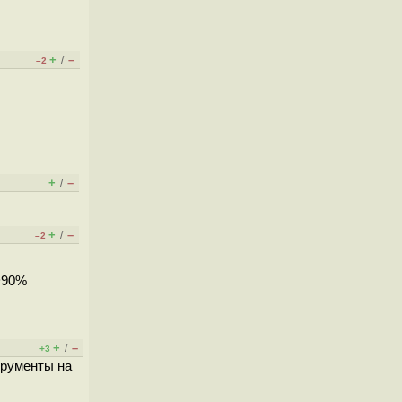
+
–
/
–2
+
–
/
+
–
/
–2
~90%
+
–
/
+3
трументы на