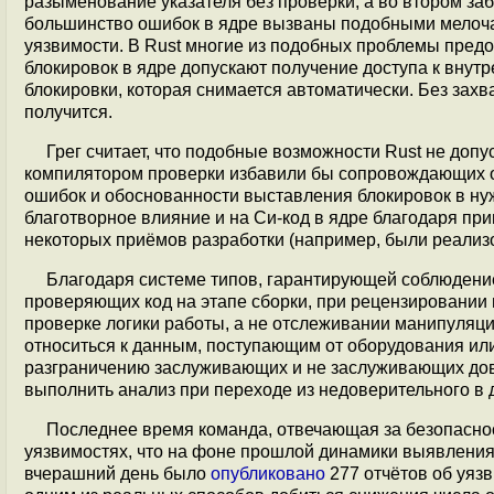
разыменование указателя без проверки, а во втором заб
большинство ошибок в ядре вызваны подобными мелоча
уязвимости. В Rust многие из подобных проблемы пред
блокировок в ядре допускают получение доступа к внутр
блокировки, которая снимается автоматически. Без захва
получится.
Грег считает, что подобные возможности Rust не до
компилятором проверки избавили бы сопровождающих от
ошибок и обоснованности выставления блокировок в нуж
благотворное влияние и на Си-код в ядре благодаря пр
некоторых приёмов разработки (например, были реализ
Благодаря системе типов, гарантирующей соблюдени
проверяющих код на этапе сборки, при рецензировании
проверке логики работы, а не отслеживании манипуляци
относиться к данным, поступающим от оборудования или
разграничению заслуживающих и не заслуживающих дове
выполнить анализ при переходе из недоверительного в 
Последнее время команда, отвечающая за безопаснос
уязвимостях, что на фоне прошлой динамики выявления 
вчерашний день было
опубликовано
277 отчётов об уязв