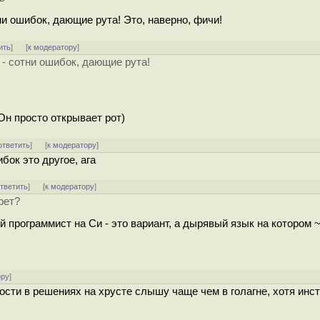
тни ошибок, дающие рута! Это, наверно, фичи!
ить
]
[
к модератору
]
и - сотни ошибок, дающие рута!
Он просто открывает рот)
ответить
]
[
к модератору
]
бок это другое, ага
тветить
]
[
к модератору
]
рет?
 программист на Си - это вариант, а дырявый язык на котором 
ору
]
имости в решениях на хрусте слышу чаще чем в голагне, хотя инс