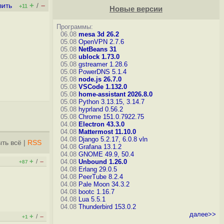
+
–
вить
/
+11
Новые версии
Программы:
06.08
mesa 3d 26.2
05.08
OpenVPN 2.7.6
05.08
NetBeans 31
05.08
ublock 1.73.0
05.08
gstreamer 1.28.6
05.08
PowerDNS 5.1.4
05.08
node.js 26.7.0
05.08
VSCode 1.132.0
05.08
home-assistant 2026.8.0
05.08
Python 3.13.15, 3.14.7
05.08
hyprland 0.56.2
05.08
Chrome 151.0.7922.75
04.08
Electron 43.3.0
04.08
Mattermost 11.10.0
04.08
Django 5.2.17, 6.0.8
vln
ть всё
|
RSS
04.08
Grafana 13.1.2
04.08
GNOME 49.9, 50.4
+
–
/
04.08
Unbound 1.26.0
+87
04.08
Erlang 29.0.5
04.08
PeerTube 8.2.4
04.08
Pale Moon 34.3.2
04.08
bootc 1.16.7
04.08
Lua 5.5.1
04.08
Thunderbird 153.0.2
далее>>
+
–
/
+1