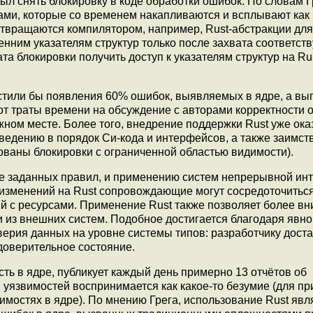
ыл снять блокировку в коде обработки ошибок. По словам Г
ми, которые со временем накапливаются и всплывают как
отвращаются компилятором, например, Rust-абстракции для
енним указателям структур только после захвата соответс
та блокировки получить доступ к указателям структур на Ru
пустили бы появления 60% ошибок, выявляемых в ядре, а в
 траты времени на обсуждение с авторами корректности 
ном месте. Более того, внедрение поддержки Rust уже ока
иведению в порядок Си-кода и интерфейсов, а также заимс
ованы блокировки с ограниченной областью видимости).
е заданных правил, и применению систем непрерывной инт
 изменений на Rust сопровождающие могут сосредоточитьс
й с ресурсами. Применение Rust также позволяет более в
 из внешних систем. Подобное достигается благодаря явн
рия данных на уровне системы типов: разработчику дост
доверительное состояние.
ть в ядре, публикует каждый день примерно 13 отчётов об
уязвимостей воспринимается как какое-то безумие (для пр
имостях в ядре). По мнению Грега, использование Rust явл