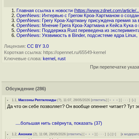
Главная ссылка к новости (
https://www.zdnet.com/article/..
OpenNews: Интервью с Грегом Кроа-Хартманом о создан
OpenNews: Грегу Кроа-Хартману присуждена премия за 
OpenNews: Мнение Грега Кроа-Хартмана и Кейса Кука о 
OpenNews: Поддержка Rust переведена из эксперимента
OpenNews: Уязвимость в Binder, подсистеме ядра Linux,
Лицензия:
CC BY 3.0
Короткая ссылка: https://opennet.ru/65549-kernel
Ключевые слова:
kernel
,
rust
При перепечатке указа
Обсуждение
(286)
1.1
,
Массоны Рептилоиды
(
?
), 11:07, 28/05/2026 [
ответить
] [
﹢﹢﹢
] [
· · ·
]
[
↓
]
Да что он себе позволяет? Он вообще опеннет читает? Тут 
....большая нить свёрнута, показать (37)
1.2
,
Аноним
(
2
), 11:08, 28/05/2026 [
ответить
] [
﹢﹢﹢
] [
· · ·
]
[
↓
] [
↑
] [
к модерат