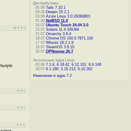
Дистрибутивы:
05.08
Tails 7.10.1
04.08
Deepin 25.2.1
03.08
Azure Linux 3.0.20260803
01.08
NetBSD 11.0
24.07
Ubuntu Touch 24.04 2.0
+
–
/
+5
23.07
Solaris 11.4 SRU94
21.07
Omarchy 3.8.4
19.07
Chrome OS 150.0.7871.150
17.07
Whonix 18.2.1.9
16.07
SteamOS 3.8.15
16.07
OPNsense 26.7
Актуальные ядра Linux:
03.08
7.1.6
,
6.18.42
,
6.12.101
,
6.6.148
ельную
30.07
6.1.180
,
5.15.213
,
5.10.262
Изменения в ядре 7.2
+
–
/
+
–
/
+
–
/
тысячи