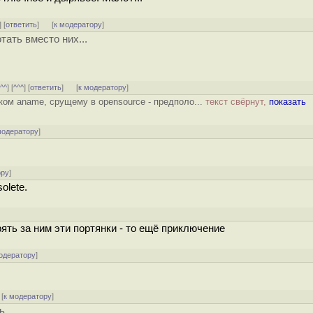
] [
ответить
]
[
к модератору
]
тать вместо них...
[
^^
] [
^^^
] [
ответить
]
[
к модератору
]
иком aname, срущему в opensource - предполо...
текст свёрнут,
показать
модератору
]
ору
]
olete.
ять за ним эти портянки - то ещё приключение
одератору
]
[
к модератору
]
ь