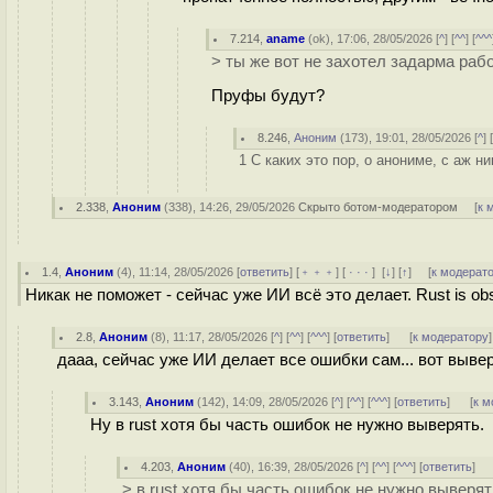
7.214
,
aname
(
ok
), 17:06, 28/05/2026 [
^
] [
^^
] [
^^^
> ты же вот не захотел задарма рабо
Пруфы будут?
8.246
,
Аноним
(
173
), 19:01, 28/05/2026 [
^
] 
1 С каких это пор, о анониме, с аж н
2.338
,
Аноним
(
338
), 14:26, 29/05/2026
Скрыто ботом-модератором
[
к 
1.4
,
Аноним
(
4
), 11:14, 28/05/2026 [
ответить
] [
﹢﹢﹢
] [
· · ·
]
[
↓
] [
↑
] [
к модерат
Никак не поможет - сейчас уже ИИ всё это делает. Rust is obs
2.8
,
Аноним
(
8
), 11:17, 28/05/2026 [
^
] [
^^
] [
^^^
] [
ответить
]
[
к модератору
]
дааа, сейчас уже ИИ делает все ошибки сам... вот вывер
3.143
,
Аноним
(
142
), 14:09, 28/05/2026 [
^
] [
^^
] [
^^^
] [
ответить
]
[
к м
Ну в rust хотя бы часть ошибок не нужно выверять.
4.203
,
Аноним
(
40
), 16:39, 28/05/2026 [
^
] [
^^
] [
^^^
] [
ответить
]
> в rust хотя бы часть ошибок не нужно выверят