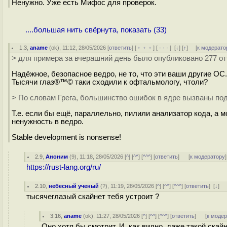
Ненужно. Уже есть Мифос для проверок.
....большая нить свёрнута, показать (33)
1.3
,
aname
(
ok
), 11:12, 28/05/2026 [
ответить
] [
﹢﹢﹢
] [
· · ·
]
[
↓
] [
↑
] [
к модерато
> для примера за вчерашний день было опубликовано 277 от
Надёжное, безопасное ведро, не то, что эти ваши другие ОС.
Тысячи глаз®™© таки сходили к офтальмологу, чтоли?
> По словам Грега, большинство ошибок в ядре вызваны п
Т.е. если бы ещё, параллельно, пилили анализатор кода, а 
ненужность в ведро.
Stable development is nonsense!
2.9
,
Аноним
(
9
), 11:18, 28/05/2026 [
^
] [
^^
] [
^^^
] [
ответить
]
[
к модератору
]
https://rust-lang.org/ru/
2.10
,
небесный ученый
(
?
), 11:19, 28/05/2026 [
^
] [
^^
] [
^^^
] [
ответить
]
[
↓
] 
тысячеглазый скайнет тебя устроит ?
3.16
,
aname
(
ok
), 11:27, 28/05/2026 [
^
] [
^^
] [
^^^
] [
ответить
]
[
к моде
Оно хотя бы смотрит. И, как видно, даже такой ска