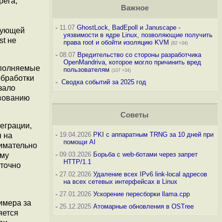
рега,
Важное
-
11.07
GhostLock, BadEpoll и Januscape -
твующей
уязвимости в ядре Linux, позволяющие получить
st не
права root и обойти изоляцию KVM
(82 +34)
-
08.07
Вредительство со стороны разработчика
OpenMandriva, которое могло причинить вред
ыполняемые
пользователям
(107 +34)
обработки
-
Сводка событий за 2025 год
зало
твованию
Советы
еграции,
-
19.04.2026
PKI с аппаратным TRNG за 10 дней при
я на
помощи AI
нимательно
-
09.03.2026
Борьба с web-ботами через запрет
ому
HTTP/1.1
аточно
-
27.02.2026
Удаление всех IPv6 link-local адресов
на всех сетевых интерфейсах в Linux
-
27.01.2026
Ускорение пересборки llama.cpp
имера за
-
25.12.2025
Атомарные обновления в OSTree
яется