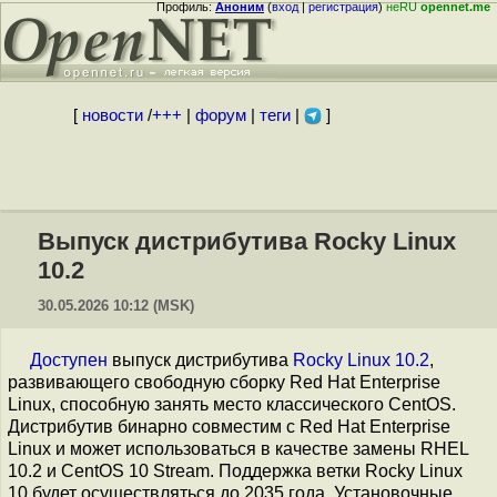
Профиль:
Аноним
(
вход
|
регистрация
)
неRU
opennet.me
[
новости
/
+++
|
форум
|
теги
|
]
Выпуск дистрибутива Rocky Linux
10.2
30.05.2026 10:12 (MSK)
Доступен
выпуск дистрибутива
Rocky Linux 10.2
,
развивающего свободную сборку Red Hat Enterprise
Linux, способную занять место классического CentOS.
Дистрибутив бинарно совместим с Red Hat Enterprise
Linux и может использоваться в качестве замены RHEL
10.2 и CentOS 10 Stream. Поддержка ветки Rocky Linux
10 будет осуществляться до 2035 года. Установочные