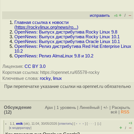
+
–
исправить
/
+5
Главная ссылка к новости
(
https://rockylinux.org/news/ro...
)
OpenNews: Выпуск дистрибутива Rocky Linux 9.8
OpenNews: Выпуск дистрибутива Rocky Linux 10.1
OpenNews: Выпуск дистрибутива Oracle Linux 10.1
OpenNews: Релиз дистрибутива Red Hat Enterprise Linux
10.2
OpenNews: Релиз AlmaLinux 9.8 и 10.2
Лицензия:
CC BY 3.0
Короткая ссылка: https://opennet.ru/65578-rocky
Ключевые слова:
rocky
,
linux
При перепечатке указание ссылки на opennet.ru обязательно
Обсуждение
Ajax
|
1 уровень
|
Линейный
|
+/-
|
Раскрыть
(12)
всё
|
RSS
+3
1.1
,
enik
(
ok
), 11:04, 30/05/2026 [
ответить
] [
﹢﹢﹢
] [
· · ·
]
[
↓
]
+
–
[
к модератору
]
/