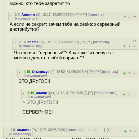
можно, кто тебе запретит то
2.9
,
Аноним
(
9
), 18:17, 30/05/2026 [
^
] [
^^
] [
^^^
] [
ответить
]
+
–
/
[
к модератору
]
А если не секрет: зачем тебе на desktop серверный
дистрибутив?
+4
3.10
,
aname
(
ok
), 19:17, 30/05/2026 [
^
] [
^^
] [
^^^
] [
ответить
]
+
–
[
к модератору
]
/
Что значит "серверный"? А как же "из линукса
можно сделать любой вариант"?
4.15
,
Онанимус
(
?
), 15:52, 31/05/2026 [
^
] [
^^
] [
^^^
] [
ответить
]
+
–
/
[
к модератору
]
ЭТО ДРУГОЕ!!
5.16
,
aname
(
ok
), 17:12, 31/05/2026 [
^
] [
^^
] [
^^^
] [
ответить
]
+
–
/
[
к модератору
]
> ЭТО ДРУГОЕ!!
СЕРВЕРНОЕ!
1.8
,
онанист
(
?
), 17:06, 30/05/2026 [
ответить
] [
﹢﹢﹢
] [
· · ·
]
[
↑
]
+
–
/
[
к модератору
]