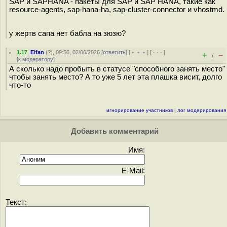
SAP и SAPHANA - пакеты для SAP и SAP HANA, такие как
resource-agents, sap-hana-ha, sap-cluster-connector и vhostmd.
у жертв сапа нет бабла на зюзю?
1.17
,
Eifan
(
?
), 09:56, 02/06/2026 [
ответить
] [
﹢﹢﹢
] [
· · ·
]
+
–
/
[
к модератору
]
А сколько надо пробыть в статусе "способного занять место"
чтобы занять место? А то уже 5 лет эта плашка висит, долго
что-то
игнорирование участников
|
лог модерирования
Добавить комментарий
Имя:
E-Mail:
Текст: