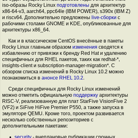
iso-образы Rocky Linux
подготовлены
для архитектур
x86-64-v3, aarch64, ppc64le (IBM POWER), s390x (IBM Z)
и riscv64. Дополнительно предложены
live-сборки
с
рабочими столами GNOME и KDE, опубликованные для
архитектуры x86_64.
Как и в классическом CentOS внесённые в пакеты
Rocky Linux главным образом
изменения
сводятся к
избавлению от привязки к бренду Red Hat и удалению
специфичных для RHEL пакетов, таких как redhat-*,
insights-client и subscription-manager-migration*. С
обзором списка изменений в Rocky Linux 10.2 можно
познакомиться в
анонсе RHEL 10.2
.
Среди специфичных для Rocky Linux изменений
можно отметить официальную
поддержку
архитектуры
RISC-V, реализованную для плат StarFive VisionFive 2
(VF2) и SiFive HiFive Premier P550, а также запуска в
эмуляторе QEMU. Кроме того, проектом развивается
несколько собственных репозиториев с
дополнительными пакетами:
security
- внеплановые публикации срочных