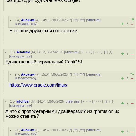
Как проходит суд Oracle vs Google?
+8
2.4
,
Аноним
(
4
), 14:13, 30/05/2026 [
^
] [
^^
] [
^^^
] [
ответить
]
+
–
[
к модератору
]
/
В теплой дружеской обстановке.
1.3
,
Аноним
(
4
), 14:12, 30/05/2026 [
ответить
] [
﹢﹢﹢
] [
· · ·
]
[
↓
] [
↑
]
+
–
/
[
к модератору
]
Единственный нормальный CentOS!
+1
2.7
,
Аноним
(
7
), 15:04, 30/05/2026 [
^
] [
^^
] [
^^^
] [
ответить
]
+
–
[
к модератору
]
/
https://www.oracle.com/linux/
1.5
,
adolfus
(
ok
), 14:54, 30/05/2026 [
ответить
] [
﹢﹢﹢
] [
· · ·
]
[
↓
] [
↑
]
+
–
/
[
к модератору
]
А что с проприетарными драйверами? Из rpmfusion их
можно ставить?
2.6
,
Аноним
(
6
), 14:57, 30/05/2026 [
^
] [
^^
] [
^^^
] [
ответить
]
+
–
/
[
к модератору
]