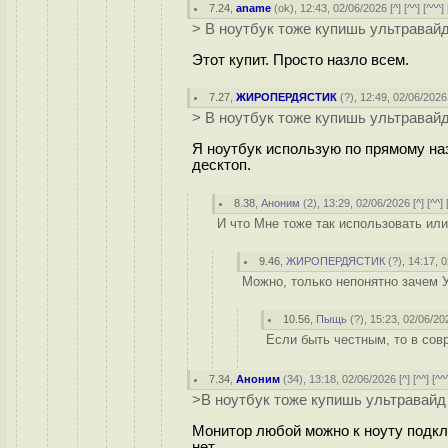
7.24
,
aname
(
ok
), 12:43, 02/06/2026 [
^
] [
^^
] [
^^^
] 
> В ноутбук тоже купишь ультравайд
Этот купит. Просто назло всем.
7.27
,
ЖИРОПЕРДЯСТИК
(
?
), 12:49, 02/06/2026
> В ноутбук тоже купишь ультравайд
Я ноутбук использую по прямому наз
десктоп.
8.38
,
Аноним
(
2
), 13:29, 02/06/2026 [
^
] [
^^
] 
И что Мне тоже так использовать или
9.46
,
ЖИРОПЕРДЯСТИК
(
?
), 14:17, 
Можно, только непонятно зачем У
10.56
,
Пыщь
(
?
), 15:23, 02/06/20
Если быть честным, то в сов
7.34
,
Аноним
(
34
), 13:18, 02/06/2026 [
^
] [
^^
] [
^^
>В ноутбук тоже купишь ультравайд
Монитор любой можно к ноуту подклю
нет.