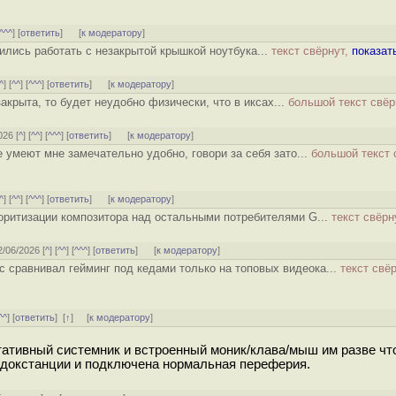
^^^
] [
ответить
]
[
к модератору
]
чились работать с незакрытой крышкой ноутбука...
текст свёрнут,
показат
^
] [
^^
] [
^^^
] [
ответить
]
[
к модератору
]
акрыта, то будет неудобно физически, что в иксах...
большой текст свёр
026 [
^
] [
^^
] [
^^^
] [
ответить
]
[
к модератору
]
е умеют мне замечательно удобно, говори за себя зато...
большой текст 
^
] [
^^
] [
^^^
] [
ответить
]
[
к модератору
]
оритизации композитора над остальными потребителями G...
текст свёрн
2/06/2026 [
^
] [
^^
] [
^^^
] [
ответить
]
[
к модератору
]
с сравнивал гейминг под кедами только на топовых видеока...
текст свёр
^^
] [
ответить
]
[
↑
] [
к модератору
]
тативный системник и встроенный моник/клава/мыш им разве что
в докстанции и подключена нормальная переферия.