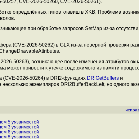
-50257, CVE-2026-50260, CVE-2026-50261).
отке определённых типов клавиш в XKB. Проблема возника
волов.
зникающее при обработке запросов SetMap из-за отсутств
фера (CVE-2026-50262) в GLX из-за неверной проверки ра
ChangeDrawableAttributes.
2026-50263), возникающее после изменения атрибутов окн
ма может привести к утечке содержимого из памяти процесс
а (CVE-2026-50264) в DRI2-функциях
DRIGetBuffers
и
 нескольких экземпляров DRI2BufferBackLeft, но одного эк
испра
ием 5 уязвимостей
ием 3 уязвимостей
ием 6 уязвимостей
ием 8 уязвимостей