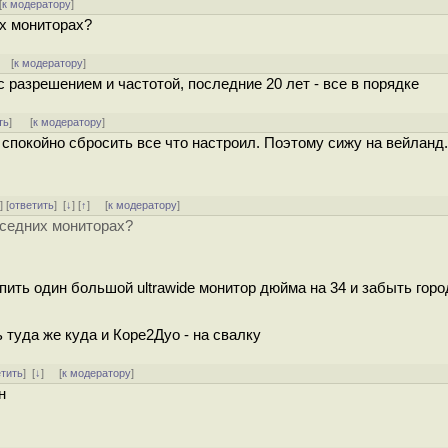
[
к модератору
]
их мониторах?
] [
к модератору
]
 разрешением и частотой, последние 20 лет - все в порядке
ть
]
[
к модератору
]
т спокойно сбросить все что настроил. Поэтому сижу на вейланд.
^
] [
ответить
]
[
↓
] [
↑
] [
к модератору
]
оседних мониторах?
ить один большой ultrawide монитор дюйма на 34 и забыть гор
туда же куда и Коре2Дуо - на свалку
етить
]
[
↓
] [
к модератору
]
н