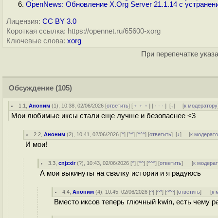
OpenNews: Обновление X.Org Server 21.1.14 с устранен
Лицензия:
CC BY 3.0
Короткая ссылка: https://opennet.ru/65600-xorg
Ключевые слова:
xorg
При перепечатке указа
Обсуждение
(105)
1.1
,
Аноним
(
1
), 10:38, 02/06/2026 [
ответить
] [
﹢﹢﹢
] [
· · ·
]
[
↓
] [
к модератору
Мои любимые иксы стали еще лучше и безопаснее <3
2.2
,
Аноним
(
2
), 10:41, 02/06/2026 [
^
] [
^^
] [
^^^
] [
ответить
]
[
↓
] [
к модерат
И мои!
3.3
,
cnjzxir
(
?
), 10:43, 02/06/2026 [
^
] [
^^
] [
^^^
] [
ответить
]
[
к модера
А мои выкинуты на свалку истории и я радуюсь
4.4
,
Аноним
(
4
), 10:45, 02/06/2026 [
^
] [
^^
] [
^^^
] [
ответить
]
[
к 
Вместо иксов теперь глючный kwin, есть чему р