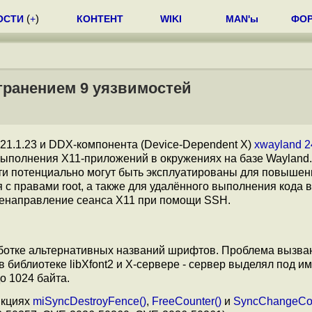
ОСТИ
(
+
)
КОНТЕНТ
WIKI
MAN'ы
ФО
странением 9 уязвимостей
21.1.23 и DDX-компонента (Device-Dependent X)
xwayland 2
выполнения X11-приложений в окружениях на базе Wayland
ти потенциально могут быть эксплуатированы для повышен
 с правами root, а также для удалённого выполнения кода в
еренаправление сеанса X11 при помощи SSH.
ботке альтернативных названий шрифтов. Проблема вызва
иблиотеке libXfont2 и X-сервере - сервер выделял под имя
о 1024 байта.
нкциях
miSyncDestroyFence()
,
FreeCounter()
и
SyncChangeCou