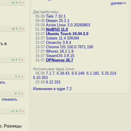
+
–
/
далее>>
+2
Дистрибутивы:
05.08
Tails 7.10.1
04.08
Deepin 25.2.1
03.08
Azure Linux 3.0.20260803
+
–
/
–5
01.08
NetBSD 11.0
24.07
Ubuntu Touch 24.04 2.0
23.07
Solaris 11.4 SRU94
21.07
Omarchy 3.8.4
ть в
19.07
Chrome OS 150.0.7871.150
17.07
Whonix 18.2.1.9
16.07
SteamOS 3.8.15
+
–
/
16.07
OPNsense 26.7
+2
Актуальные ядра Linux:
06.08
7.1.7
,
6.18.43
,
6.6.149
,
6.1.181
,
5.15.214
,
+
–
/
5.10.263
03.08
6.12.101
ать
Изменения в ядре 7.2
+
–
/
,
показать
+
–
/
+1
е. Разницы