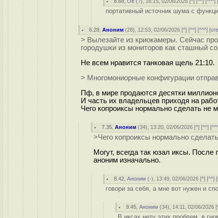
8.68
,
Oe
(
?
), 16:15, 02/06/2026 [
^
] [
^^
] [
^^^
] 
портативный источник шума с функци
6.28
,
Аноним
(
28
), 12:53, 02/06/2026 [
^
] [
^^
] [
^^^
] [
от
> Вылезайте из криокамеры. Сейчас про
городушки из мониторов как сташный со
Не всем нравится танковая щель 21:10.
> Многомониорные конфигурации отправи
Пф, в мире продаются десятки миллионо
И часть их владельцев приходя на работ
Чего копроиксы нормально сделать не м
7.35
,
Аноним
(
34
), 13:20, 02/06/2026 [
^
] [
^^
] [
^^
>Чего копроиксы нормально сделать 
Могут, всегда так юзал иксы. После
аноним изначально.
8.42
,
Аноним
(
-
), 13:49, 02/06/2026 [
^
] [
^^
] [
говори за себя, а мне вот нужен и с
9.45
,
Аноним
(
34
), 14:11, 02/06/2026 [
В иксах нету этих проблем, в гн