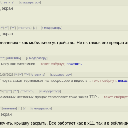
[
ответить
]
[
к модератору
]
 экран
 [
^
] [
^^
] [
^^^
] [
ответить
]
[
↓
] [
к модератору
]
 экран
начению - как мобильное устройство. Не пытаюсь его преврати
[
^^^
] [
ответить
]
[
к модератору
]
 могу как системник ...
текст свёрнут,
показать
02/06/2026 [
^
] [
^^
] [
^^^
] [
ответить
]
[
к модератору
]
 ноута зажат термопакет на процессоре и видео в...
текст свёрнут,
показ
26 [
^
] [
^^
] [
^^^
] [
ответить
]
[
к модератору
]
ременных неслабых процах термопакет тоже зажат TDP -...
текст свёрнут
^
] [
ответить
]
[
↓
] [
↑
] [
к модератору
]
 экран
чить, крышку закрыть. Все работает как в х11, так и в вейланд