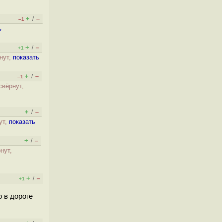
+
–
/
–1
ь
+
–
/
+1
нут,
показать
+
–
/
–1
свёрнут,
+
–
/
ут,
показать
+
–
/
нут,
+
–
/
+1
 в дороге