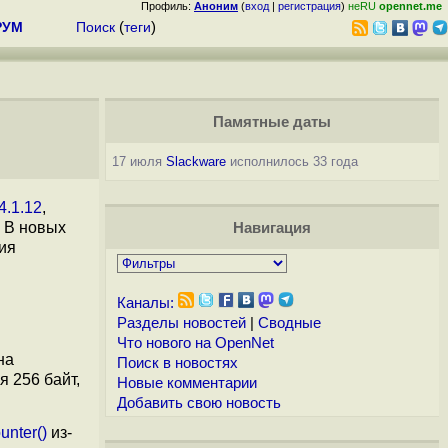
Профиль:
Аноним
(
вход
|
регистрация
)
неRU
opennet.me
РУМ
Поиск
(
теги
)
Памятные даты
17 июля
Slackware
исполнилось 33 года
4.1.12
,
. В новых
Навигация
ия
Каналы:
Разделы новостей
|
Сводные
Что нового на OpenNet
на
Поиск в новостях
 256 байт,
Новые комментарии
Добавить свою новость
nter()
из-