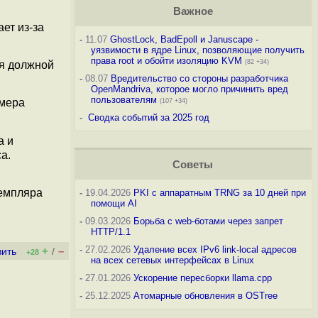
Важное
ет из-за
-
11.07
GhostLock, BadEpoll и Januscape -
уязвимости в ядре Linux, позволяющие получить
права root и обойти изоляцию KVM
(82 +34)
ия должной
-
08.07
Вредительство со стороны разработчика
OpenMandriva, которое могло причинить вред
пользователям
змера
(107 +34)
-
Сводка событий за 2025 год
а и
а.
Советы
земпляра
-
19.04.2026
PKI с аппаратным TRNG за 10 дней при
помощи AI
-
09.03.2026
Борьба с web-ботами через запрет
HTTP/1.1
-
27.02.2026
Удаление всех IPv6 link-local адресов
+
–
вить
/
+28
на всех сетевых интерфейсах в Linux
-
27.01.2026
Ускорение пересборки llama.cpp
-
25.12.2025
Атомарные обновления в OSTree