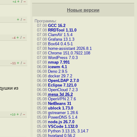
+
–
/
+4
Новые версии
+
–
/
Программы:
07.08
GCC 16.2
07.08
RRDTool 1.11.0
07.08
ClamAV 1.5.4
+
–
/
–4
07.08
Grafana 13.1.3
07.08
Box64 0.4.5-1
07.08
home-assistant 2026.8.1
07.08
Chrome 151.0.7922.108
07.08
WordPress 7.0.3
07.08
nmap 7.991
+
–
/
–11
06.08
icewm 4.1
06.08
Deno 2.9.5
06.08
docker 29.7.2
06.08
OpenLDAP 2.7.0
06.08
Eclipse 7.121.0
одушки из
06.08
OpenCloud 7.2.3
06.08
mesa 3d 26.2
05.08
OpenVPN 2.7.6
05.08
NetBeans 31
05.08
ublock 1.73.0
05.08
gstreamer 1.28.6
+
–
/
+10
05.08
PowerDNS 5.1.4
05.08
node.js 26.7.0
05.08
VSCode 1.132.0
05.08
Python 3.13.15, 3.14.7
05.08
hyprland 0.56.2