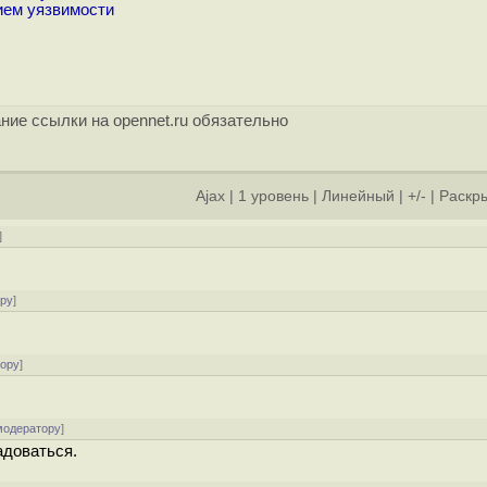
ием уязвимости
ние ссылки на opennet.ru обязательно
Ajax
|
1 уровень
|
Линейный
|
+/-
|
Раскры
]
ору
]
тору
]
модератору
]
адоваться.