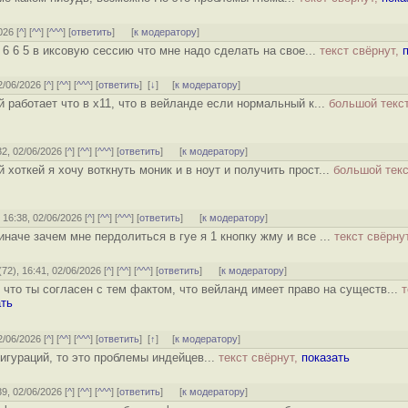
026 [
^
] [
^^
] [
^^^
] [
ответить
]
[
к модератору
]
 6 6 5 в иксовую сессию что мне надо сделать на свое...
текст свёрнут,
2/06/2026 [
^
] [
^^
] [
^^^
] [
ответить
]
[
↓
] [
к модератору
]
й работает что в x11, что в вейланде если нормальный к...
большой текст
32, 02/06/2026 [
^
] [
^^
] [
^^^
] [
ответить
]
[
к модератору
]
й хоткей я хочу воткнуть моник и в ноут и получить прост...
большой текс
, 16:38, 02/06/2026 [
^
] [
^^
] [
^^^
] [
ответить
]
[
к модератору
]
о иначе зачем мне пердолиться в гуе я 1 кнопку жму и все ...
текст свёрну
(
72
), 16:41, 02/06/2026 [
^
] [
^^
] [
^^^
] [
ответить
]
[
к модератору
]
, что ты согласен с тем фактом, что вейланд имеет право на существ...
т
ать
2/06/2026 [
^
] [
^^
] [
^^^
] [
ответить
]
[
↑
] [
к модератору
]
игураций, то это проблемы индейцев...
текст свёрнут,
показать
39, 02/06/2026 [
^
] [
^^
] [
^^^
] [
ответить
]
[
к модератору
]