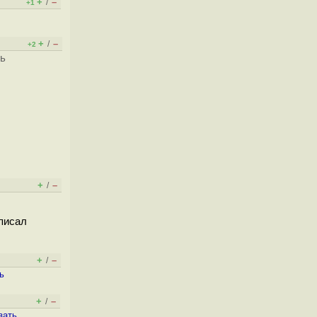
+
–
/
+1
+
–
/
+2
ть
+
–
/
 писал
+
–
/
ь
+
–
/
зать