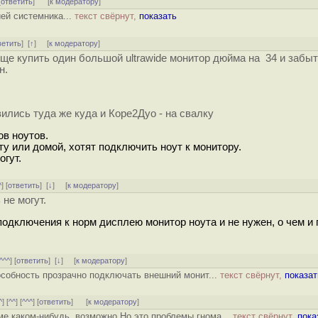
[
ответить
]
[
к модератору
]
ей системника...
текст свёрнут,
показать
ветить
]
[
↑
] [
к модератору
]
ще купить один большой ultrawide монитор дюйма на 34 и забы
н.
лись туда же куда и Коре2Дуо - на свалку
в ноутов.
у или домой, хотят подключить ноут к монитору.
огут.
^
] [
ответить
]
[
↓
] [
к модератору
]
не могут.
 подключения к норм дисплею монитор ноута и не нужен, о чем и
^^^
] [
ответить
]
[
↓
] [
к модератору
]
пособность прозрачно подключать внешний монит...
текст свёрнут,
показат
^
] [
^^
] [
^^^
] [
ответить
]
[
к модератору
]
оме каком-нибудь, возможно Но это проблемы гнома...
текст свёрнут,
пока