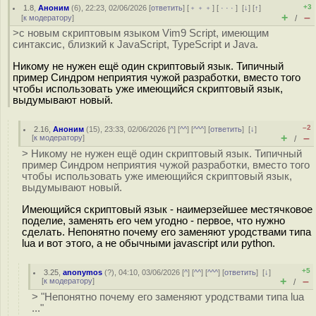
+3
1.8
,
Аноним
(
6
), 22:23, 02/06/2026 [
ответить
] [
﹢﹢﹢
] [
· · ·
]
[
↓
] [
↑
]
+
–
[
к модератору
]
/
>с новым скриптовым языком Vim9 Script, имеющим
синтаксис, близкий к JavaScript, TypeScript и Java.
Никому не нужен ещё один скриптовый язык. Типичный
пример Синдром неприятия чужой разработки, вместо того
чтобы использовать уже имеющийся скриптовый язык,
выдумывают новый.
–2
2.16
,
Аноним
(
15
), 23:33, 02/06/2026 [
^
] [
^^
] [
^^^
] [
ответить
]
[
↓
]
+
–
[
к модератору
]
/
> Никому не нужен ещё один скриптовый язык. Типичный
пример Синдром неприятия чужой разработки, вместо того
чтобы использовать уже имеющийся скриптовый язык,
выдумывают новый.
Имеющийся скриптовый язык - наимерзейшее местячковое
поделие, заменять его чем угодно - первое, что нужно
сделать. Непонятно почему его заменяют уродствами типа
lua и вот этого, а не обычными javascript или python.
+5
3.25
,
anonymos
(
?
), 04:10, 03/06/2026 [
^
] [
^^
] [
^^^
] [
ответить
]
[
↓
]
+
–
[
к модератору
]
/
> "Непонятно почему его заменяют уродствами типа lua
..."