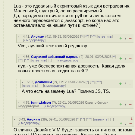
Lua - это идеальный скриптовый язык для встраивания.
Маленький, шустрый, легко расширяемый.
Да, парадигма отличается от python и лишь совсем
немного пересекается с javascript, но когда нас это
останавливало на нашем пути к истине? )
4.41
,
Аноним
(
41
), 09:33, 03/06/2026 [
^
] [
^^
] [
^^^
] [
ответить
]
+
–
/
[
к модератору
]
Vim, лучший текстовый редактор.
4.66
,
Смузихеб забывший пароль
(
?
), 20:01, 03/06/2026 [
^
]
+
–
/
[
^^
] [
^^^
] [
ответить
]
[
↓
] [
к модератору
]
луа - уже бесперспективная древность. Какая доля
новых проектов выходит на ней ?
5.92
,
Деаноним
(
?
), 11:12, 05/06/2026 [
^
] [
^^
] [
^^^
]
+
–
/
[
ответить
]
[
к модератору
]
А что есть на замену Lua? Помимо JS, TS.
4.78
,
funny.falcon
(
?
), 23:01, 03/06/2026
Скрыто ботом-
+
–
/
модератором
[
к модератору
]
–1
3.43
,
Аноним
(
39
), 09:41, 03/06/2026 [
^
] [
^^
] [
^^^
] [
ответить
]
[
↑
]
+
–
[
к модератору
]
/
Отлично. Давайте VIM будет зависеть от питона, потому
что ты LUA освоить не можешь. Красавчег. Ты же