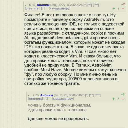
–2
6.39
,
Аноним
(
39
), 09:27, 03/06/2026 [
^
] [
^^
] [
^^^
]
+
–
[
ответить
]
[
↓
] [
к модератору
]
/
Фига се! Я честно говоря в шоке от вас тут. Ну
посмотрите к примеру сборку AstroNvim. Это
реально полноценная IDE, не только с подсветкой
синтаксиса, но авто дополнениями на основе
языка разработки, с отладчиком, copilot и прочими
AI, поддержкой devcontainers, git и прочим очень
богатым функционалом, которым может не каждая
IDE'шка похвастаться. Я знаю не одного человека
который реально кодит в Vim. Я сам много лет
кодил в классическом Vim. И скажу больше, что
для правки кода с телефона, пока что ничего
удобней не придумали. В Termux, AstroNvim
вообще Must Have. Многие вимеры скажут конечно
"фу", про любую сборку. Но мне лично лень на
настройку редактора, 100500 человека-часов и
столько же токенов тратить.
+2
7.70
,
Аноним
(
6
), 21:25, 03/06/2026 [
^
] [
^^
] [
^^^
]
+
–
[
ответить
]
[
↓
] [
к модератору
]
/
>очень богатым функционалом,
>для правки кода с телефона
Дальше можно не продолжать.