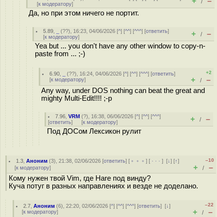
+
–
/
[
к модератору
]
Да, но при этом ничего не портит.
5.89
,
_
(
??
), 16:23, 04/06/2026 [
^
] [
^^
] [
^^^
] [
ответить
]
+
–
/
[
к модератору
]
Yea but ... you don't have any other window to copy-n-
paste from ... ;-)
+2
6.90
,
_
(
??
), 16:24, 04/06/2026 [
^
] [
^^
] [
^^^
] [
ответить
]
+
–
[
к модератору
]
/
Any way, under DOS nothing can beat the great and
mighty Multi-Edit!!!! ;-p
7.96
,
VRM
(
?
), 16:38, 06/06/2026 [
^
] [
^^
] [
^^^
]
+
–
/
[
ответить
]
[
к модератору
]
Под ДОСом Лексикон рулит
–10
1.3
,
Аноним
(
3
), 21:38, 02/06/2026 [
ответить
] [
﹢﹢﹢
] [
· · ·
]
[
↓
] [
↑
]
+
–
[
к модератору
]
/
Кому нужен твой Vim, где Hare под винду?
Куча потуг в разных направлениях и везде не доделано.
–22
2.7
,
Аноним
(
6
), 22:20, 02/06/2026 [
^
] [
^^
] [
^^^
] [
ответить
]
[
↓
]
+
–
[
к модератору
]
/