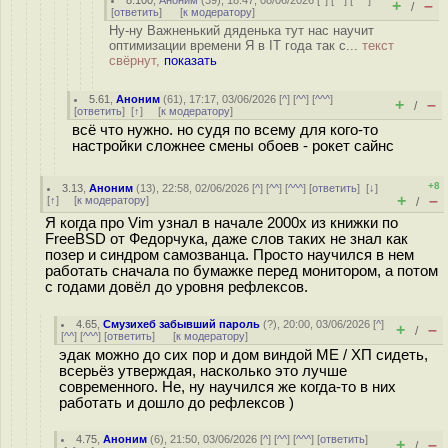
8.100
,
Аноним
(
39
), 18:47, 08/06/2026 [
^
] [
^^
] [
^^^
]
+
–
/
[
ответить
]
[
к модератору
]
Ну-ну Важненький дяденька тут нас научит
оптимизации времени Я в IT года так с...
текст
свёрнут,
показать
5.61
,
Аноним
(
61
), 17:17, 03/06/2026 [
^
] [
^^
] [
^^^
]
+
–
/
[
ответить
]
[
↑
] [
к модератору
]
всё что нужно. но судя по всему для кого-то
настройки сложнее смены обоев - рокет сайнс
+8
3.13
,
Аноним
(
13
), 22:58, 02/06/2026 [
^
] [
^^
] [
^^^
] [
ответить
]
[
↓
]
+
–
[
↑
] [
к модератору
]
/
Я когда про Vim узнал в начале 2000х из книжки по
FreeBSD от Федорчука, даже слов таких не знал как
позер и синдром самозванца. Просто научился в нем
работать сначала по бумажке перед монитором, а потом
с годами довёл до уровня рефлексов.
4.65
,
Смузихеб забывший пароль
(
?
), 20:00, 03/06/2026 [
^
]
+
–
/
[
^^
] [
^^^
] [
ответить
]
[
к модератору
]
эдак можно до сих пор и дом виндой МЕ / ХП сидеть,
всерьёз утверждая, насколько это лучше
современного. Не, ну научился же когда-то в них
работать и дошло до рефлексов )
4.75
,
Аноним
(
6
), 21:50, 03/06/2026 [
^
] [
^^
] [
^^^
] [
ответить
]
+
–
/