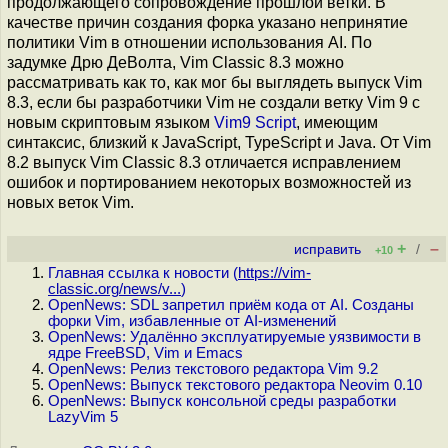
продолжающего сопровождение прошлой ветки. В
качестве причин создания форка указано непринятие
политики Vim в отношении использования AI. По
задумке Дрю ДеВолта, Vim Classic 8.3 можно
рассматривать как то, как мог бы выглядеть выпуск Vim
8.3, если бы разработчики Vim не создали ветку Vim 9 с
новым скриптовым языком
Vim9 Script
, имеющим
синтаксис, близкий к JavaScript, TypeScript и Java. От Vim
8.2 выпуск Vim Classic 8.3 отличается исправлением
ошибок и портированием некоторых возможностей из
новых веток Vim.
+
–
исправить
/
+10
Главная ссылка к новости (
https://vim-
classic.org/news/v...
)
OpenNews: SDL запретил приём кода от AI. Созданы
форки Vim, избавленные от AI-изменений
OpenNews: Удалённо эксплуатируемые уязвимости в
ядре FreeBSD, Vim и Emacs
OpenNews: Релиз текстового редактора Vim 9.2
OpenNews: Выпуск текстового редактора Neovim 0.10
OpenNews: Выпуск консольной среды разработки
LazyVim 5