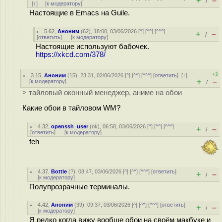
+
–
/
[
↑
] [
к модератору
]
Настоящие в Emacs на Guile.
5.62
,
Аноним
(
62
), 18:00, 03/06/2026 [
^
] [
^^
] [
^^^
]
+
–
/
[
ответить
]
[
к модератору
]
Настоящие используют бабочек.
https://xkcd.com/378/
+3
3.15
,
Аноним
(
15
), 23:31, 02/06/2026 [
^
] [
^^
] [
^^^
] [
ответить
]
[
↑
]
+
–
[
к модератору
]
/
> тайловый оконный менеджер, аниме на обои
Какие обои в тайловом WM?
4.32
,
openssh_user
(
ok
), 06:58, 03/06/2026 [
^
] [
^^
] [
^^^
]
+
–
/
[
ответить
]
[
к модератору
]
feh
4.37
,
Bottle
(
?
), 08:47, 03/06/2026 [
^
] [
^^
] [
^^^
] [
ответить
]
+
–
/
[
к модератору
]
Полупрозрачные терминалы.
4.42
,
Аноним
(
39
), 09:37, 03/06/2026 [
^
] [
^^
] [
^^^
] [
ответить
]
+
–
/
[
к модератору
]
Я редко когда вижу вообще обои на своём макбуке и