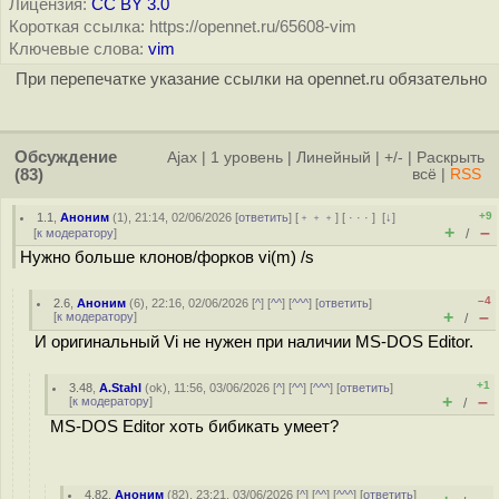
Лицензия:
CC BY 3.0
Короткая ссылка: https://opennet.ru/65608-vim
Ключевые слова:
vim
При перепечатке указание ссылки на opennet.ru обязательно
Обсуждение
Ajax
|
1 уровень
|
Линейный
|
+/-
|
Раскрыть
(83)
всё
|
RSS
+9
1.1
,
Аноним
(
1
), 21:14, 02/06/2026 [
ответить
] [
﹢﹢﹢
] [
· · ·
]
[
↓
]
+
–
[
к модератору
]
/
Нужно больше клонов/форков vi(m) /s
–4
2.6
,
Аноним
(
6
), 22:16, 02/06/2026 [
^
] [
^^
] [
^^^
] [
ответить
]
+
–
[
к модератору
]
/
И оригинальный Vi не нужен при наличии MS-DOS Editor.
+1
3.48
,
A.Stahl
(
ok
), 11:56, 03/06/2026 [
^
] [
^^
] [
^^^
] [
ответить
]
+
–
[
к модератору
]
/
MS-DOS Editor хоть бибикать умеет?
4.82
,
Аноним
(
82
), 23:21, 03/06/2026 [
^
] [
^^
] [
^^^
] [
ответить
]