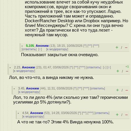
использование влечет за собой кучу неудобных
компромиссов, вроде сворачивания окон и
приложений в трее, все как-то упускают. Ладно.
Часть приложений там может и оправданно.
Docker/Rancher Desktop или Dropbox например. Но
блин! Мессенджеры? С хрена ли они туда вечно
хотят? Да практически всё что туда лезет -
ненужный там мусор.
5.105
,
Аноним
(
13
), 18:15, 10/06/2026 [
^
] [
^^
] [
^^^
]
+
–
/
[
ответить
]
[
↑
] [
к модератору
]
Показывают закрытые окна очевидно.
+1
2.23
,
Аноним
(
23
), 01:47, 03/06/2026 [
^
] [
^^
] [
^^^
] [
ответить
]
[
↓
] [
↑
]
+
–
[
к модератору
]
/
Лол, во что-что, а винда никому не нужна.
3.45
,
Аноним
(
44
), 11:31, 03/06/2026 [
^
] [
^^
] [
^^^
] [
ответить
]
+
–
/
[
к модератору
]
Лол, то ли дело 4% (или сколько уже там? героическими
усилиями до 5% дотянули?).
4.54
,
Аноним
(
53
), 14:28, 03/06/2026 [
^
] [
^^
] [
^^^
] [
ответить
]
+
–
/
[
к модератору
]
А что не так-то? Этим 4% Винда ненужна 100%.