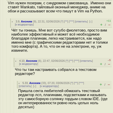
Vim нужен позерам, с синдромом самозванца. Именно они
ставят Mankato, тайловый оконный менеджер, аниме на
обои и рассказывают всем что пишут в Vim на Python.
+11
3.9
,
Аноним
(
9
), 22:31, 02/06/2026 [
^
] [
^^
] [
^^^
] [
ответить
]
[
↓
]
+
–
[
к модератору
]
/
Чёт ты гонишь. Мне вот сугубо фиолетово, просто вим
наиболее эффективный и может всё необходимое
благодаря плагинам, легко настраивается, как надо
именно мне (с графическими редакторами нет и толики
того комфорта). А то, что он не на электроне, ну, уж
извините.
–5
4.10
,
Аноним
(
6
), 22:47, 02/06/2026 [
^
] [
^^
] [
^^^
] [
ответить
]
+
–
[
к модератору
]
/
Что ты там настраивать собрался а текстовом
редакторе?
5.33
,
Аноним
(
33
), 07:20, 03/06/2026 [
^
] [
^^
] [
^^^
]
+
–
/
[
ответить
]
[
↓
] [
к модератору
]
Пришла секта любителей обмазать текстовый
редактор лсп, плагинами, подсветками и называть
эту самосборную солянку гордым словом IDE. (где
он интегрированности ровно ноль целых ноль
десятых)