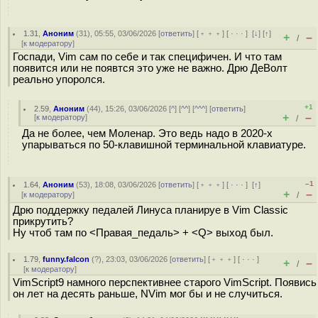
1.31
,
Аноним
(
31
), 05:55, 03/06/2026 [
ответить
] [
﹢﹢﹢
] [
· · ·
]
[
↓
] [
↑
]
+
–
/
[
к модератору
]
Госпади, Vim сам по себе и так специфичен. И что там
появится или не появтся это уже не важно. Дрю ДеВолт
реально упоролся.
+1
2.59
,
Аноним
(
44
), 15:26, 03/06/2026 [
^
] [
^^
] [
^^^
] [
ответить
]
+
–
[
к модератору
]
/
Да не более, чем Моленар. Это ведь надо в 2020-х
упарываться по 50-клавишной терминальной клавиатуре.
–1
1.64
,
Аноним
(
53
), 18:08, 03/06/2026 [
ответить
] [
﹢﹢﹢
] [
· · ·
]
[
↑
]
+
–
[
к модератору
]
/
Дрю поддержку педалей Линуса планируе в Vim Classic
прикрутить?
Ну чтоб там по <Правая_педаль> + <Q> выход был.
1.79
,
funny.falcon
(
?
), 23:03, 03/06/2026 [
ответить
] [
﹢﹢﹢
] [
· · ·
]
+
–
/
[
к модератору
]
VimScript9 намного перспективнее старого VimScript. Появись
он лет на десять раньше, NVim мог бы и не случиться.