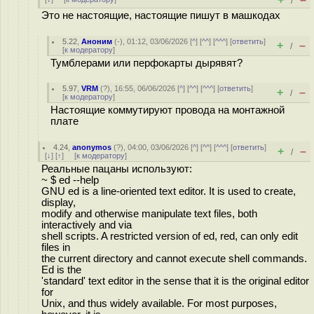
/
Это не настоящие, настоящие пишут в машкодах
5.22
,
Аноним
(
-
), 01:12, 03/06/2026 [
^
] [
^^
] [
^^^
] [
ответить
]
+
–
/
[
к модератору
]
Тумблерами или перфокарты дырявят?
5.97
,
VRM
(
?
), 16:55, 06/06/2026 [
^
] [
^^
] [
^^^
] [
ответить
]
+
–
/
[
к модератору
]
Настоящие коммутируют провода на монтажной
плате
4.24
,
anonymos
(
?
), 04:00, 03/06/2026 [
^
] [
^^
] [
^^^
] [
ответить
]
+
–
/
[
↓
] [
↑
] [
к модератору
]
Реальные пацаны используют:
~ $ ed --help
GNU ed is a line-oriented text editor. It is used to create,
display,
modify and otherwise manipulate text files, both
interactively and via
shell scripts. A restricted version of ed, red, can only edit
files in
the current directory and cannot execute shell commands.
Ed is the
'standard' text editor in the sense that it is the original editor
for
Unix, and thus widely available. For most purposes,