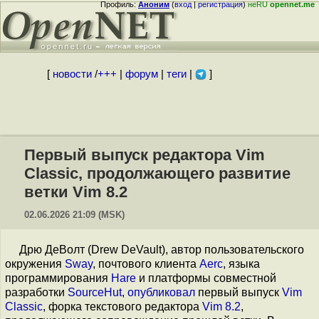
Профиль:
Аноним
(
вход
|
регистрация
)
неRU
opennet.me
[
новости
/
+++
|
форум
|
теги
|
]
Первый выпуск редактора Vim
Classic, продолжающего развитие
ветки Vim 8.2
02.06.2026 21:09 (MSK)
Дрю ДеВолт (Drew DeVault), автор пользовательского
окружения
Sway
, почтового клиента
Aerc
, языка
программирования
Hare
и платформы совместной
разработки
SourceHut
,
опубликовал
первый выпуск
Vim
Classic
, форка текстового редактора
Vim 8.2
,