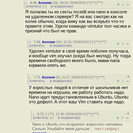
6.40
,
Аноним
(
39
), 09:33, 03/06/2026 [
^
] [
^^
] [
^^^
]
+
–
/
[
ответить
]
[
↑
] [
к модератору
]
Я полагаю ты из секты mcedit или nano в консоле
на удаленном сервере? Я на вас смотрю как на
колек обычно, когда вижу как вы всерьёз что-то
правите этим. Удели команде vimtutor пол часика и
признай что был не прав.
7.44
,
Аноним
(
44
), 11:24, 03/06/2026 [
^
] [
^^
] [
^^^
]
+
–
/
[
ответить
]
[
к модератору
]
Уделял vimtutor в своё время поболее получаса,
и вообще vim изучал (когда был молод). Ну тогда
времени свободного много было, мама-папа
кормили опять же.
–1
7.71
,
Аноним
(
6
), 21:27, 03/06/2026 [
^
] [
^^
] [
^^^
]
+
–
[
ответить
]
[
к модератору
]
/
У взрослых людей в отличие от школьников нет
времени на игрушки, им работу работать надо.
Nano идет предустановленным в Ubuntu, Ubuntu
это дефолт. А этот ваш Vim ставить еще надо.
–1
8.73
,
1
(
??
), 21:40, 03/06/2026 [
^
] [
^^
] [
^^^
]
+
–
[
ответить
]
[
↓
] [
к модератору
]
/
Nano и Ubuntu это иснрумэнт взрослого человека
Сильно Улыбайте меня дальше...
текст свёрнут,