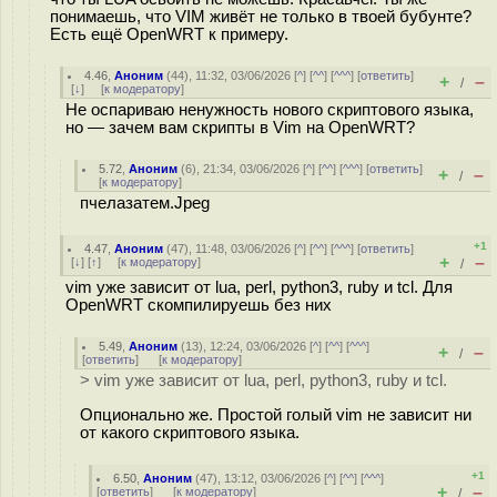
понимаешь, что VIM живёт не только в твоей бубунте?
Есть ещё OpenWRT к примеру.
4.46
,
Аноним
(
44
), 11:32, 03/06/2026 [
^
] [
^^
] [
^^^
] [
ответить
]
+
–
/
[
↓
] [
к модератору
]
Не оспариваю ненужность нового скриптового языка,
но — зачем вам скрипты в Vim на OpenWRT?
5.72
,
Аноним
(
6
), 21:34, 03/06/2026 [
^
] [
^^
] [
^^^
] [
ответить
]
+
–
/
[
к модератору
]
пчелазатем.Jpeg
+1
4.47
,
Аноним
(
47
), 11:48, 03/06/2026 [
^
] [
^^
] [
^^^
] [
ответить
]
+
–
[
↓
] [
↑
] [
к модератору
]
/
vim уже зависит от lua, perl, python3, ruby и tcl. Для
OpenWRT скомпилируешь без них
5.49
,
Аноним
(
13
), 12:24, 03/06/2026 [
^
] [
^^
] [
^^^
]
+
–
/
[
ответить
]
[
к модератору
]
> vim уже зависит от lua, perl, python3, ruby и tcl.
Опционально же. Простой голый vim не зависит ни
от какого скриптового языка.
+1
6.50
,
Аноним
(
47
), 13:12, 03/06/2026 [
^
] [
^^
] [
^^^
]
+
–
[
ответить
]
[
к модератору
]
/