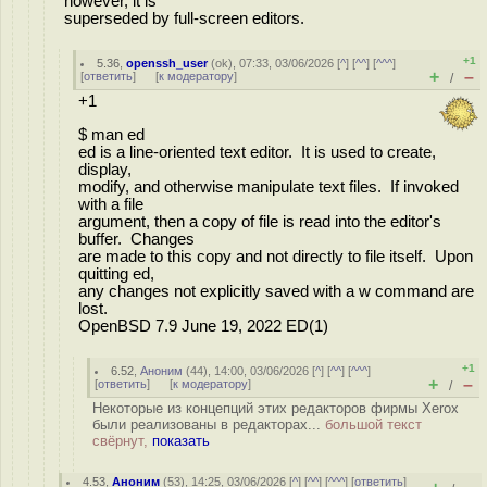
however, it is
superseded by full-screen editors.
+1
5.36
,
openssh_user
(
ok
), 07:33, 03/06/2026 [
^
] [
^^
] [
^^^
]
+
–
[
ответить
]
[
к модератору
]
/
+1
$ man ed
ed is a line-oriented text editor. It is used to create,
display,
modify, and otherwise manipulate text files. If invoked
with a file
argument, then a copy of file is read into the editor's
buffer. Changes
are made to this copy and not directly to file itself. Upon
quitting ed,
any changes not explicitly saved with a w command are
lost.
OpenBSD 7.9 June 19, 2022 ED(1)
+1
6.52
,
Аноним
(
44
), 14:00, 03/06/2026 [
^
] [
^^
] [
^^^
]
+
–
[
ответить
]
[
к модератору
]
/
Некоторые из концепций этих редакторов фирмы Xerox
были реализованы в редакторах...
большой текст
свёрнут,
показать
4.53
,
Аноним
(
53
), 14:25, 03/06/2026 [
^
] [
^^
] [
^^^
] [
ответить
]