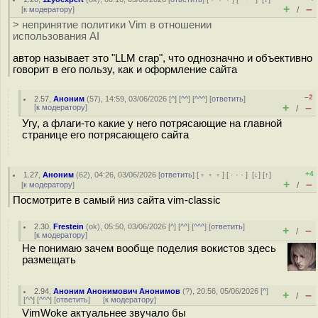
+
–
[
к модератору
]
/
> непринятие политики Vim в отношении
использования AI
автор называет это "LLM crap", что однозначно и объективно
говорит в его пользу, как и оформление сайта
–2
2.57
,
Аноним
(
57
), 14:59, 03/06/2026 [
^
] [
^^
] [
^^^
] [
ответить
]
+
–
[
к модератору
]
/
Угу, а флаги-то какие у него потрясающие на главной
странице его потрясающего сайта
+4
1.27
,
Аноним
(
62
), 04:26, 03/06/2026 [
ответить
] [
﹢﹢﹢
] [
· · ·
]
[
↓
] [
↑
]
+
–
[
к модератору
]
/
Посмотрите в самый низ сайта vim-classic
2.30
,
Frestein
(
ok
), 05:50, 03/06/2026 [
^
] [
^^
] [
^^^
] [
ответить
]
+
–
/
[
к модератору
]
Не понимаю зачем вообще поделия вокистов здесь
размещать
2.94
,
Аноним Анонимович Анонимов
(
?
), 20:56, 05/06/2026 [
^
]
+
–
/
[
^^
] [
^^^
] [
ответить
]
[
к модератору
]
VimWoke актуальнее звучало бы