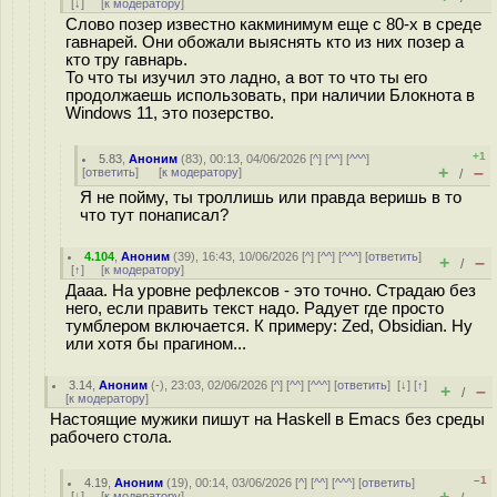
[
↓
] [
к модератору
]
Слово позер известно какминимум еще с 80-х в среде
гавнарей. Они обожали выяснять кто из них позер а
кто тру гавнарь.
То что ты изучил это ладно, а вот то что ты его
продолжаешь использовать, при наличии Блокнота в
Windows 11, это позерство.
+1
5.83
,
Аноним
(
83
), 00:13, 04/06/2026 [
^
] [
^^
] [
^^^
]
+
–
[
ответить
]
[
к модератору
]
/
Я не пойму, ты троллишь или правда веришь в то
что тут понаписал?
4.104
,
Аноним
(
39
), 16:43, 10/06/2026 [
^
] [
^^
] [
^^^
] [
ответить
]
+
–
/
[
↑
] [
к модератору
]
Дааа. На уровне рефлексов - это точно. Страдаю без
него, если править текст надо. Радует где просто
тумблером включается. К примеру: Zed, Obsidian. Ну
или хотя бы прагином...
3.14
,
Аноним
(
-
), 23:03, 02/06/2026 [
^
] [
^^
] [
^^^
] [
ответить
]
[
↓
] [
↑
]
+
–
/
[
к модератору
]
Настоящие мужики пишут на Haskell в Emacs без среды
рабочего стола.
–1
4.19
,
Аноним
(
19
), 00:14, 03/06/2026 [
^
] [
^^
] [
^^^
] [
ответить
]
+
–
[
↓
] [
к модератору
]