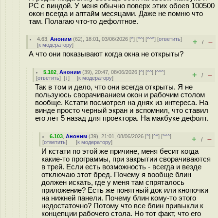
PC с виндой. У меня обычно поверх этих обоев 100500
окон всегда и аптайм месяцами. Даже не помню что
там. Полагаю что-то дефолтное.
4.63
,
Аноним
(
62
), 18:01, 03/06/2026 [
^
] [
^^
] [
^^^
] [
ответить
]
+
–
/
[
к модератору
]
А что они показывают когда окна не открыты?
5.102
,
Аноним
(
39
), 20:47, 08/06/2026 [
^
] [
^^
] [
^^^
]
+
–
/
[
ответить
]
[
↓
] [
к модератору
]
Так в том и дело, что они всегда открыты. Я не
пользуюсь сворачиванием окон и рабочим столом
вообще. Кстати посмотрел на днях из интереса. На
винде просто черный экран и вспомнил, что ставил
его лет 5 назад для проектора. На макбуке дефолт.
6.103
,
Аноним
(
39
), 21:01, 08/06/2026 [
^
] [
^^
] [
^^^
]
+
–
/
[
ответить
]
[
к модератору
]
И кстати по этой же причине, меня бесит когда
какие-то программы, при закрытии сворачиваются
в трей. Если есть возможность - всегда и везде
отключаю этот бред. Почему я вообще блин
должен искать, где у меня там спряталось
приложение? Есть же понятный док или кнопочки
на нижней панели. Почему блин кому-то этого
недостаточно? Потому что все блин привыкли к
концепции рабочего стола. Но тот факт, что его