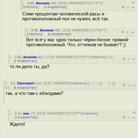
+1
5.69
,
Аноним
(
44
), 20:42, 03/06/2026 [
^
] [
^^
] [
^^^
]
+
–
[
ответить
]
[
к модератору
]
/
Семи процентам человеческой расы и
противоположный пол не нужен, всё так.
6.86
,
Аноним
(
86
), 11:54, 04/06/2026 [
^
] [
^^
] [
^^^
]
+
–
/
[
ответить
]
[
к модератору
]
Вот всё у вас одно только чёрно-белое: прямой-
противоположный. Что, оттенков не бывает? ;)
2.60
,
Аноним
(
61
), 17:15, 03/06/2026 [
^
] [
^^
] [
^^^
] [
ответить
]
[
↑
]
+
–
/
[
к модератору
]
то ли дело ты, да?
1.4
,
12yoexpert
(
ok
), 21:57, 02/06/2026 [
ответить
] [
﹢﹢﹢
] [
· · ·
]
[
↓
]
+
–
/
[
↑
] [
к модератору
]
так, а что там с ебилдами?
+2
2.17
,
нах.
(
?
), 23:42, 02/06/2026 [
^
] [
^^
] [
^^^
] [
ответить
]
+
–
[
к модератору
]
/
Ждите!