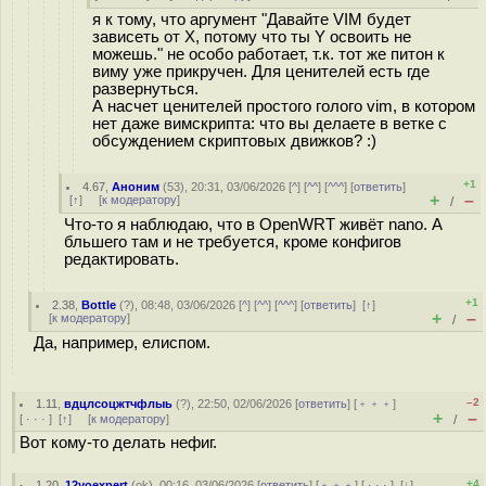
я к тому, что аргумент "Давайте VIM будет
зависеть от X, потому что ты Y освоить не
можешь." не особо работает, т.к. тот же питон к
виму уже прикручен. Для ценителей есть где
развернуться.
А насчет ценителей простого голого vim, в котором
нет даже вимскрипта: что вы делаете в ветке с
обсуждением скриптовых движков? :)
+1
4.67
,
Аноним
(
53
), 20:31, 03/06/2026 [
^
] [
^^
] [
^^^
] [
ответить
]
+
–
[
↑
] [
к модератору
]
/
Что-то я наблюдаю, что в OpenWRT живёт nano. А
бльшего там и не требуется, кроме конфигов
редактировать.
+1
2.38
,
Bottle
(
?
), 08:48, 03/06/2026 [
^
] [
^^
] [
^^^
] [
ответить
]
[
↑
]
+
–
[
к модератору
]
/
Да, например, елиспом.
–2
1.11
,
вдцлсоцжтчфлыь
(
?
), 22:50, 02/06/2026 [
ответить
] [
﹢﹢﹢
]
+
–
[
· · ·
]
[
↑
] [
к модератору
]
/
Вот кому-то делать нефиг.
+4
1.20
,
12yoexpert
(
ok
), 00:16, 03/06/2026 [
ответить
] [
﹢﹢﹢
] [
· · ·
]
[
↓
]