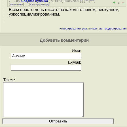
2.88
,
Сладкая булочка
(
?
), 14:31, 04/06/2026 [
^
] [
^^
] [
^^^
]
+
–
/
[
ответить
]
[
к модератору
]
Всем просто лень писать на каком-то новом, нескучном,
узкоспециализированном.
игнорирование участников
|
лог модерирования
Добавить комментарий
Имя:
E-Mail:
Текст: