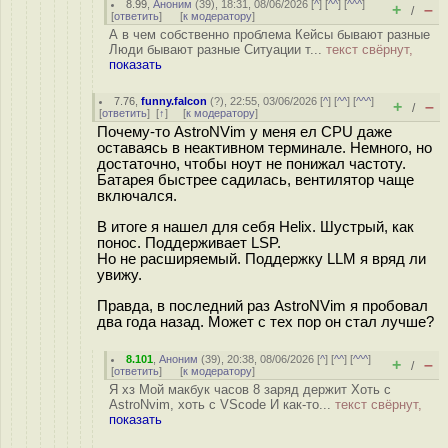
8.99
,
Аноним
(
39
), 18:31, 08/06/2026 [
^
] [
^^
] [
^^^
]
+
–
/
[
ответить
]
[
к модератору
]
А в чем собственно проблема Кейсы бывают разные
Люди бывают разные Ситуации т...
текст свёрнут,
показать
7.76
,
funny.falcon
(
?
), 22:55, 03/06/2026 [
^
] [
^^
] [
^^^
]
+
–
/
[
ответить
]
[
↑
] [
к модератору
]
Почему-то AstroNVim у меня ел CPU даже
оставаясь в неактивном терминале. Немного, но
достаточно, чтобы ноут не понижал частоту.
Батарея быстрее садилась, вентилятор чаще
включался.
В итоге я нашел для себя Helix. Шустрый, как
понос. Поддерживает LSP.
Но не расширяемый. Поддержку LLM я вряд ли
увижу.
Правда, в последний раз AstroNVim я пробовал
два года назад. Может с тех пор он стал лучше?
8.101
,
Аноним
(
39
), 20:38, 08/06/2026 [
^
] [
^^
] [
^^^
]
+
–
/
[
ответить
]
[
к модератору
]
Я хз Мой макбук часов 8 заряд держит Хоть с
AstroNvim, хоть с VScode И как-то...
текст свёрнут,
показать