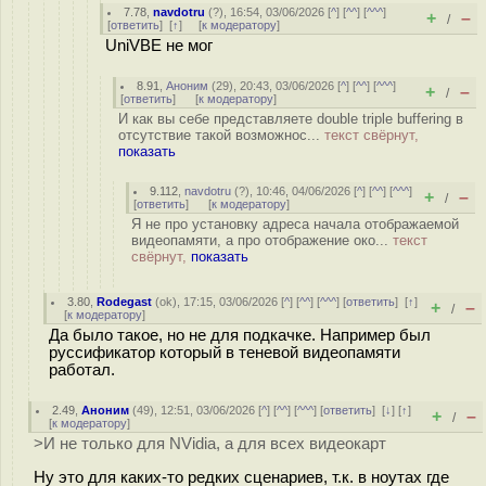
7.78
,
navdotru
(
?
), 16:54, 03/06/2026 [
^
] [
^^
] [
^^^
]
+
–
/
[
ответить
]
[
↑
] [
к модератору
]
UniVBE не мог
8.91
,
Аноним
(
29
), 20:43, 03/06/2026 [
^
] [
^^
] [
^^^
]
+
–
/
[
ответить
]
[
к модератору
]
И как вы себе представляете double triple buffering в
отсутствие такой возможнос...
текст свёрнут,
показать
9.112
,
navdotru
(
?
), 10:46, 04/06/2026 [
^
] [
^^
] [
^^^
]
+
–
/
[
ответить
]
[
к модератору
]
Я не про установку адреса начала отображаемой
видеопамяти, а про отображение око...
текст
свёрнут,
показать
3.80
,
Rodegast
(
ok
), 17:15, 03/06/2026 [
^
] [
^^
] [
^^^
] [
ответить
]
[
↑
]
+
–
/
[
к модератору
]
Да было такое, но не для подкачке. Например был
руссификатор который в теневой видеопамяти
работал.
2.49
,
Аноним
(
49
), 12:51, 03/06/2026 [
^
] [
^^
] [
^^^
] [
ответить
]
[
↓
] [
↑
]
+
–
/
[
к модератору
]
>И не только для NVidia, а для всех видеокарт
Ну это для каких-то редких сценариев, т.к. в ноутах где