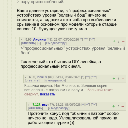
> пару приспособлений.
Ваши данные устарели, в "профессиональных"
устройствах уровня "зеленый бош" ничего не
снимается, а видосики с ютьюба про выбивание и
срывание в основном про модели которые старше
виновс 10. Будущее уже наступило.
5.93
,
Аноним
(
49
), 21:07, 03/06/2026 [
^
] [
^^
] [
^^^
]
+
–
/
[
ответить
]
[
↓
] [
к модератору
]
>"профессиональных" устройствах уровня "зеленый
бош"
Так зеленый это бытовая DIY линейка, а
профессиональный это синяя.
6.95
,
IdeaFix
(
ok
), 23:14, 03/06/2026 [
^
] [
^^
] [
^^^
]
+
–
/
[
ответить
]
[
к модератору
]
Кавычки видишь Нет А они есть Зеленая серия -
вся сплошь с патроном на валу и...
большой текст
свёрнут,
показать
7.127
,
psv
(
??
), 18:21, 06/06/2026 [
^
] [
^^
] [
^^^
]
+
–
/
[
ответить
]
[
к модератору
]
Проточить конус под "обычный патрон" особо
ничего не надо. Углошлифовальной прямо на
работающем шурике )))