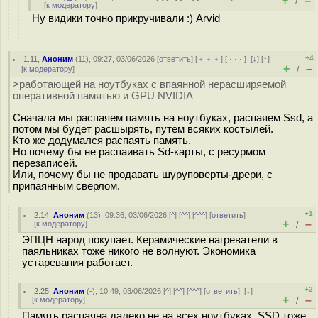
+
–
/
[
к модератору
]
Ну видики точно прикручивали :) Arvid
+4
1.11
,
Аноним
(
11
), 09:27, 03/06/2026 [
ответить
] [
﹢﹢﹢
] [
· · ·
]
[
↓
] [
↑
]
+
–
[
к модератору
]
/
>работающей на ноутбуках с впаянной нерасширяемой
оперативной памятью и GPU NVIDIA
Сначала мы распаяем память на ноутбуках, распаяем Ssd, а
потом мы будет расшырять, путем всяких костылей.
Кто же додумался распаять память.
Но почему бы не распаивать Sd-карты, с ресурмом
перезаписей.
Или, почему бы не продавать шуруповерты-дрери, с
припаянным сверлом.
+1
2.14
,
Аноним
(
13
), 09:36, 03/06/2026 [
^
] [
^^
] [
^^^
] [
ответить
]
+
–
[
к модератору
]
/
ЭПЦН народ покупает. Керамические нагреватели в
паяльниках тоже никого не волнуют. Экономика
устаревания работает.
+2
2.25
,
Аноним
(
-
), 10:49, 03/06/2026 [
^
] [
^^
] [
^^^
] [
ответить
]
[
↓
]
+
–
[
к модератору
]
/
Память распаяна далеко не на всех ноутбуках. SSD тоже.