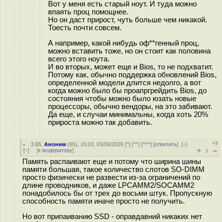
Вот у меня есть старый ноут. И туда можно
впаять проц помощнее.
Но он даст прирост, чуть больше чем никакой.
Тоесть почти совсем.
А например, какой нибудь оф**генный проц,
можно вставить тоже, но он стоит как половина
всего этого ноута.
И во вторых, может еще и Bios, то не подхватит.
Потому как, обычно поддержка обновлений Bios,
определенной модели длится недолго, а вот
когда можно было бы проапргрейдить Bios, до
состояния чтобы можно было юзать новые
процессоры, обычно вендоры, на это забивают.
Да еще, и случаи минимальны, когда хоть 20%
прироста можно так добавить.
+3
3.65
,
Аноним
(
65
), 15:03, 03/06/2026 [
^
] [
^^
] [
^^^
] [
ответить
]
[
↓
]
+
–
[
↑
] [
к модератору
]
/
Память распаивают еще и потому что ширина шины
памяти большая, такое количество слотов SO-DIMM
просто физически не развести из-за ограничений по
длине проводников, и даже LPCAMM2/SOCAMM2
понадобилось бы от трех до восьми штук. Пропускную
способность памяти иначе просто не получить.
Но вот припаиванию SSD - оправдавний никаких нет