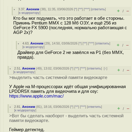
3.37
,
Аноним
(
38
), 11:35, 03/06/2026 [
^
] [
^^
] [
^^^
] [
ответить
]
+
–
/
[
к модератору
]
Кто бы мог подумать, что это работает в обе стороны.
Прикинь Pentium MMX с 128 Мб ОЗУ, и ещё 256 из
GeForce FX 5900 (последняя, нормально работающая с
AGP 2x)?
4.63
,
Аноним
(
29
), 14:50, 03/06/2026 [
^
] [
^^
] [
^^^
] [
ответить
]
+
–
/
[
к модератору
]
Драйвер для GeForce 2 не завёлся на P1 (без MMX,
правда).
2.51
,
Аноним
(
49
), 13:02, 03/06/2026 [
^
] [
^^
] [
^^^
] [
ответить
]
[
↑
]
+
–
/
[
к модератору
]
>выделить часть системной памяти видеокарте
У Apple на M-процессорах идёт общая унифицированная
LPDDR5X память для видеочипа и для озу:
https://www.apple.com/mac/
2.81
,
Аноним
(
81
), 18:16, 03/06/2026 [
^
] [
^^
] [
^^^
] [
ответить
]
+
–
/
[
к модератору
]
>Вот бы сделать наоборот - выделить часть системной
памяти видеокарте.
Геймер детектед.