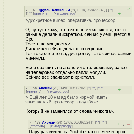
+1
6.57
,
ДругойЧелАноним
(
?
), 13:49, 03/06/2026 [
^
] [
^^
]
+
–
[
^^^
] [
ответить
]
[
к модератору
]
/
>дискретное видео, оперативка, процессор
О, ну тут скажу, что технологии меняются, то что
раньше делали дискреткой, сейчас умещщается в
Cpu.
Тоесть по мощностям.
Дискретки сейчас делают, но игровые.
Те что стояли тогда, дискретки, - это сейчас самый
минимум.
Если сравнить по аналогии с телефонами, ранее
на телефонах отдельно паяли модули,
Сейчас все впаивают в кристалл.
6.58
,
Аноним
(
29
), 14:05, 03/06/2026 [
^
] [
^^
] [
^^^
]
+
–
/
[
ответить
]
[
к модератору
]
> Ещё лет 10 назад было нормой иметь
заменяемый процессор в ноутбуке.
Который не заменялся от слова «никогда».
7.79
,
Аноним
(
28
), 17:05, 03/06/2026 [
^
] [
^^
] [
^^^
]
+
–
/
[
ответить
]
[
к модератору
]
Пару раз видел, на Youtube, кто то менял проц.