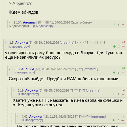
> А openrc?
Ждём ебилдов
2.104
,
Аноним
(
104
), 08:41, 04/06/2026
Скрыто ботом-
+
–
/
модератором
[
к модератору
]
–4
1.5
,
Аноним
(
5
), 08:39, 03/06/2026 [
ответить
] [
﹢﹢﹢
] [
· · ·
]
[
↓
] [
↑
]
+
–
[
к модератору
]
/
утилизировать раму больше некуда в Линукс. Для Тукс карт
еще не запилили 4к ресурсы.
+4
2.13
,
Аноним
(
13
), 09:34, 03/06/2026 [
^
] [
^^
] [
^^^
] [
ответить
]
+
–
[
к модератору
]
/
Скоро гтк5 выйдет. Придётся RAM добивать флешками.
–2
3.19
,
Аноним
(
5
), 09:55, 03/06/2026 [
^
] [
^^
] [
^^^
] [
ответить
]
+
–
[
к модератору
]
/
Хватит уже на ГТК наезжать, а из-за свопа на флешки и
от Кед шнурки останутся.
+3
4.42
,
Аноним
(
42
), 11:56, 03/06/2026 [
^
] [
^^
] [
^^^
] [
ответить
]
+
–
[
к модератору
]
/
Ну для кед явно флешек меньше понадобится, чем