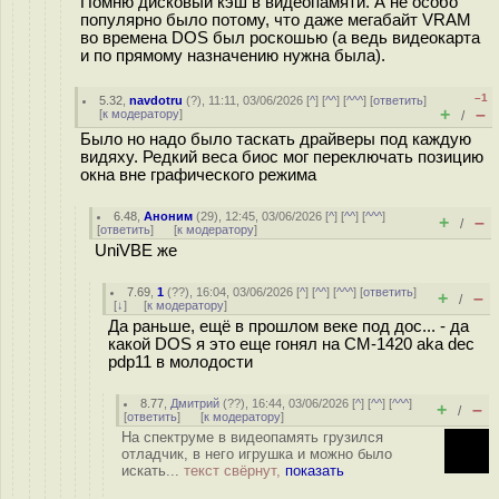
Помню дисковый кэш в видеопамяти. А не особо
популярно было потому, что даже мегабайт VRAM
во времена DOS был роскошью (а ведь видеокарта
и по прямому назначению нужна была).
–1
5.32
,
navdotru
(
?
), 11:11, 03/06/2026 [
^
] [
^^
] [
^^^
] [
ответить
]
+
–
[
к модератору
]
/
Было но надо было таскать драйверы под каждую
видяху. Редкий веса биос мог переключать позицию
окна вне графического режима
6.48
,
Аноним
(
29
), 12:45, 03/06/2026 [
^
] [
^^
] [
^^^
]
+
–
/
[
ответить
]
[
к модератору
]
UniVBE же
7.69
,
1
(
??
), 16:04, 03/06/2026 [
^
] [
^^
] [
^^^
] [
ответить
]
+
–
/
[
↓
] [
к модератору
]
Да раньше, ещё в прошлом веке под дос... - да
какой DOS я это еще гонял на СМ-1420 aka dec
pdp11 в молодости
8.77
,
Дмитрий
(
??
), 16:44, 03/06/2026 [
^
] [
^^
] [
^^^
]
+
–
/
[
ответить
]
[
к модератору
]
На спектруме в видеопамять грузился
отладчик, в него игрушка и можно было
искать...
текст свёрнут,
показать