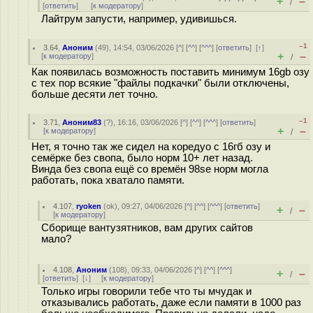
+
–
/
[
ответить
]
[
к модератору
]
Лайтрум запусти, например, удивишься.
–1
3.64
,
Аноним
(
49
), 14:54, 03/06/2026 [
^
] [
^^
] [
^^^
] [
ответить
]
[
↑
]
+
–
[
к модератору
]
/
Как появилась возможность поставить минимум 16gb озу
с тех пор всякие "файлы подкачки" были отключены,
больше десяти лет точно.
–1
3.71
,
Аноним83
(
?
), 16:16, 03/06/2026 [
^
] [
^^
] [
^^^
] [
ответить
]
+
–
[
к модератору
]
/
Нет, я точно так же сидел на коредуо с 16гб озу и
семёрке без свопа, было норм 10+ лет назад.
Винда без свопа ещё со времён 98se норм могла
работать, пока хватало памяти.
4.107
,
ryoken
(
ok
), 09:27, 04/06/2026 [
^
] [
^^
] [
^^^
] [
ответить
]
+
–
/
[
к модератору
]
Сборище вантузятников, вам других сайтов
мало?
4.108
,
Аноним
(
108
), 09:33, 04/06/2026 [
^
] [
^^
] [
^^^
]
+
–
/
[
ответить
]
[
↓
] [
к модератору
]
Только игры говорили тебе что ты мчудак и
отказывались работать, даже если памяти в 1000 раз