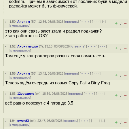
sodimm. Причём в зависимости от послених букв в модели
распайка может быть физической.
1.50
,
Аноним
(
50
), 12:56, 03/06/2026 [
ответить
] [
﹢﹢﹢
] [
· · ·
]
[
↑
]
+
–
/
[
к модератору
]
это как они связывают zram и раздел подкачки?
zram работает с ОЗУ
1.52
,
Анонимушко
(
?
), 13:15, 03/06/2026 [
ответить
] [
﹢﹢﹢
] [
· · ·
]
+
–
/
[
к модератору
]
Там еще у контроллеров разных своя память есть.
1.56
,
Аноним
(
56
), 13:42, 03/06/2026 [
ответить
] [
﹢﹢﹢
] [
· · ·
]
+
–
/
[
к модератору
]
Теперь ждём очередь из новых Copy Fail и Dirty Frag
1.83
,
12yoexpert
(
ok
), 18:59, 03/06/2026 [
ответить
] [
﹢﹢﹢
] [
· · ·
]
+
–
/
[
к модератору
]
всё равно порежут с 4 гигов до 3.5
1.94
,
qwertKI
(
ok
), 22:47, 03/06/2026 [
ответить
] [
﹢﹢﹢
] [
· · ·
]
[
↓
]
+
–
/
[
к модератору
]