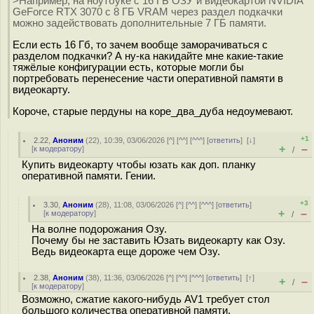
>Например, на ноутбуке с 16 ГБ ОЗУ и видеокартой NVIDIA
GeForce RTX 3070 с 8 ГБ VRAM через раздел подкачки
можно задействовать дополнительные 7 ГБ памяти.
Если есть 16 Гб, то зачем вообще заморачиваться с
разделом подкачки? А ну-ка накидайте мне какие-такие
тяжёлые конфигурации есть, которые могли бы
портребовать перенесение части оперативной памяти в
видеокарту.
Короче, старые пердуны на коре_два_дуба недоумевают.
+1
2.22
,
Аноним
(
22
), 10:39, 03/06/2026 [
^
] [
^^
] [
^^^
] [
ответить
]
[
↓
]
+
–
[
к модератору
]
/
Купить видеокарту чтобы юзать как доп. планку
оперативной памяти. Гении.
+3
3.30
,
Аноним
(
28
), 11:08, 03/06/2026 [
^
] [
^^
] [
^^^
] [
ответить
]
+
–
[
к модератору
]
/
На волне подорожания Озу.
Почему бы не заставить Юзать видеокарту как Озу.
Ведь видеокарта еще дороже чем Озу.
2.38
,
Аноним
(
38
), 11:36, 03/06/2026 [
^
] [
^^
] [
^^^
] [
ответить
]
[
↑
]
+
–
/
[
к модератору
]
Возможно, сжатие какого-нибудь AV1 требует стол
большого количества оперативной памяти.