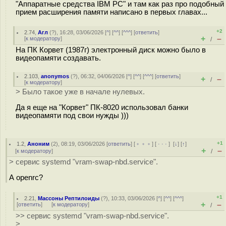
"Аппаратные средства IBM PC" и там как раз про подобный
прием расширения памяти написано в первых главах...
+2
2.74
,
Агл
(
?
), 16:28, 03/06/2026 [
^
] [
^^
] [
^^^
] [
ответить
]
+
–
[
к модератору
]
/
На ПК Корвет (1987г) электронный диск можно было в
видеопамяти создавать.
2.103
,
anonymos
(
?
), 06:32, 04/06/2026 [
^
] [
^^
] [
^^^
] [
ответить
]
+
–
/
[
к модератору
]
> Было такое уже в начале нулевых.
Да я еще на "Корвет" ПК-8020 использовал банки
видеопамяти под свои нужды )))
+1
1.2
,
Аноним
(
2
), 08:19, 03/06/2026 [
ответить
] [
﹢﹢﹢
] [
· · ·
]
[
↓
] [
↑
]
+
–
[
к модератору
]
/
> сервис systemd "vram-swap-nbd.service".
А openrc?
+1
2.21
,
Массоны Рептилоиды
(
?
), 10:33, 03/06/2026 [
^
] [
^^
] [
^^^
]
+
–
[
ответить
]
[
к модератору
]
/
>> сервис systemd "vram-swap-nbd.service".
>