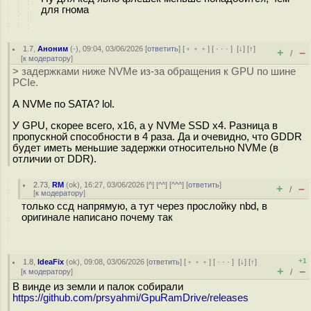
для гнома
1.7
,
Аноним
(
-
), 09:04, 03/06/2026 [
ответить
] [
﹢﹢﹢
] [
· · ·
]
[
↓
] [
↑
]
+
–
/
[
к модератору
]
> задержками ниже NVMe из-за обращения к GPU по шине
PCIe.
А NVMe по SATA? lol.
У GPU, скорее всего, x16, а у NVMe SSD x4. Разница в
пропускной способности в 4 раза. Да и очевидно, что GDDR
будет иметь меньшие задержки относительно NVMe (в
отличии от DDR).
2.73
,
RM
(
ok
), 16:27, 03/06/2026 [
^
] [
^^
] [
^^^
] [
ответить
]
+
–
/
[
к модератору
]
только ссд напрямую, а тут через прослойку nbd, в
оригинале написано почему так
+1
1.8
,
IdeaFix
(
ok
), 09:08, 03/06/2026 [
ответить
] [
﹢﹢﹢
] [
· · ·
]
[
↓
] [
↑
]
+
–
[
к модератору
]
/
В винде из земли и палок собирали
https://github.com/prsyahmi/GpuRamDrive/releases