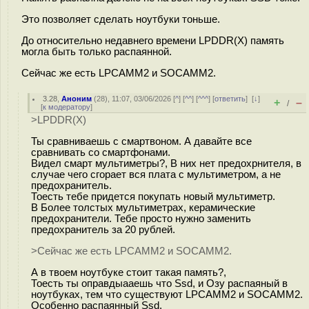
Это позволяет сделать ноутбуки тоньше.
До относительно недавнего времени LPDDR(X) память
могла быть только распаянной.
Сейчас же есть LPCAMM2 и SOCAMM2.
3.28
,
Аноним
(
28
), 11:07, 03/06/2026 [
^
] [
^^
] [
^^^
] [
ответить
]
[
↓
]
+
–
/
[
к модератору
]
>LPDDR(X)
Ты сравниваешь с смартвоном. А давайте все
сравнивать со смартфонами.
Видел смарт мультиметры?, В них нет предохрнителя, в
случае чего сгорает вся плата с мультиметром, а не
предохранитель.
Тоесть тебе придется покупать новый мультиметр.
В Более толстых мультиметрах, керамические
предохранители. Тебе просто нужно заменить
предохранитель за 20 рублей.
>Сейчас же есть LPCAMM2 и SOCAMM2.
А в твоем ноутбуке стоит такая память?,
Тоесть ты оправдыааешь что Ssd, и Озу распаяный в
ноутбуках, тем что существуют LPCAMM2 и SOCAMM2.
Особенно распаянный Ssd.