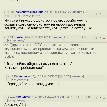
1.101
,
Какаянахренразница
(
ok
), 03:58, 04/06/2026 [
ответить
] [
﹢﹢
+
–
/
﹢
] [
· · ·
]
[
↑
] [
к модератору
]
Ну так в Линуксе с доисторических времён можно
создать файловую систему на любой доступной
памяти, хоть на видеокарте, хоть даже на сетевушке.
1.106
,
ryoken
(
ok
), 09:19, 04/06/2026 [
ответить
] [
﹢﹢﹢
] [
· · ·
]
[
↓
]
+
–
/
[
к модератору
]
>> "(при нехватке ОЗУ начинает использоваться
видеопамять, затем привлекается сжатие при помощи
zram и на последнем этапе задействуется подкачка на
SSD). "
"Игла в яйце, яйцо в утке, утка в зайце..."
Есть кто пробовал сие?
2.116
,
Аноним
(
13
), 13:27, 04/06/2026 [
^
] [
^^
] [
^^^
] [
ответить
]
+
–
/
[
к модератору
]
Гораздо больше, чем думаешь.
1.119
,
Анон1110м
(
?
), 17:59, 04/06/2026 [
ответить
] [
﹢﹢﹢
] [
· · ·
]
[
↑
]
+
–
/
[
к модератору
]
А как же ATI?