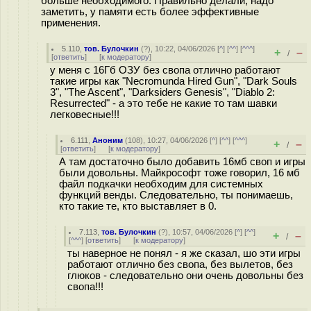
больше необходимого. Правильно делали, надо
заметить, у памяти есть более эффективные
применения.
5.110
,
тов. Булочкин
(
?
), 10:22, 04/06/2026 [
^
] [
^^
] [
^^^
]
+
–
/
[
ответить
]
[
к модератору
]
у меня с 16Гб ОЗУ без свопа отлично работают
такие игры как "Necromunda Hired Gun", "Dark Souls
3", "The Ascent", "Darksiders Genesis", "Diablo 2:
Resurrected" - а это тебе не какие то там шавки
легковесные!!!
6.111
,
Аноним
(
108
), 10:27, 04/06/2026 [
^
] [
^^
] [
^^^
]
+
–
/
[
ответить
]
[
к модератору
]
А там достаточно было добавить 16мб своп и игры
были довольны. Майкрософт тоже говорил, 16 мб
файл подкачки необходим для системных
функций венды. Следовательно, ты понимаешь,
кто такие те, кто выставляет в 0.
7.113
,
тов. Булочкин
(
?
), 10:57, 04/06/2026 [
^
] [
^^
]
+
–
/
[
^^^
] [
ответить
]
[
к модератору
]
ты наверное не понял - я же сказал, шо эти игры
работают отлично без свопа, без вылетов, без
глюков - следовательно они очень довольны без
свопа!!!