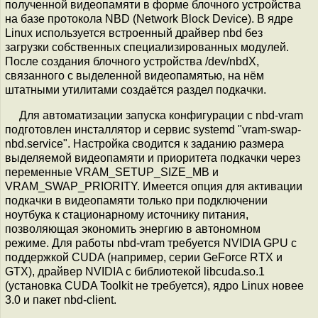
полученной видеопамяти в форме блочного устройства
на базе протокола NBD (Network Block Device). В ядре
Linux используется встроенный драйвер nbd без
загрузки собственных специализированных модулей.
После создания блочного устройства /dev/nbdX,
связанного с выделенной видеопамятью, на нём
штатными утилитами создаётся раздел подкачки.
Для автоматизации запуска конфигурации с nbd-vram
подготовлен инсталлятор и сервис systemd "vram-swap-
nbd.service". Настройка сводится к заданию размера
выделяемой видеопамяти и приоритета подкачки через
переменные VRAM_SETUP_SIZE_MB и
VRAM_SWAP_PRIORITY. Имеется опция для активации
подкачки в видеопамяти только при подключении
ноутбука к стационарному источнику питания,
позволяющая экономить энергию в автономном
режиме. Для работы nbd-vram требуется NVIDIA GPU c
поддержкой CUDA (например, серии GeForce RTX и
GTX), драйвер NVIDIA с библиотекой libcuda.so.1
(установка CUDA Toolkit не требуется), ядро Linux новее
3.0 и пакет nbd-client.