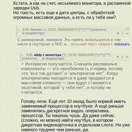
Кстати, а как на счет, несьемного монитора, и распаянной
зарядки Usb.
Но тоесть, есть еще и дата центры, c обработкой
огромных массивов данных, а есть ли у тебя они?.
+1
4.54
,
Аноним
(
-
), 13:21, 03/06/2026 [
^
] [
^^
] [
^^^
] [
ответить
]
+
–
[
к модератору
]
/
С разморозкой, наверное Эта память используется в том
числе в ноутбуках и NUC а...
большой текст свёрнут,
показать
5.55
,
жЫр с монитора
(
?
), 13:34, 03/06/2026 [
^
] [
^^
] [
^^^
]
+
–
/
[
ответить
]
[
к модератору
]
> Интересно получается. Сначала распаянные
компоненты — это неизбежность и норма, потому
что "все так делают" и "альтернатив нет". Когда
альтернативы находятся и даже продаются в
массовом сегменте — они вдруг становятся
экзотикой, которой "у тебя нет", и потому не
считается.
Голову лечи. Ещё лет 10 назад было нормой иметь
заменяемый процессор в ноутбуке. А ещё раньше
заменялась дискретное видео, оперативка,
процессор. Ты пишешь чушь. Да даже сейчас
(сложно, но можно) найти ноутбук, в котором
дикретная видеокарточка в отдельном слоте. Но уже
намного труднее чем раньше, да.