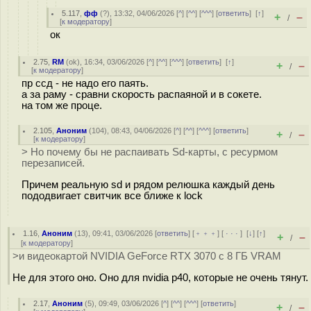
5.117
,
фф
(
?
), 13:32, 04/06/2026 [
^
] [
^^
] [
^^^
] [
ответить
]
[
↑
]
+
–
/
[
к модератору
]
ок
2.75
,
RM
(
ok
), 16:34, 03/06/2026 [
^
] [
^^
] [
^^^
] [
ответить
]
[
↑
]
+
–
/
[
к модератору
]
пр ссд - не надо его паять.
а за раму - сравни скорость распаяной и в сокете.
на том же проце.
2.105
,
Аноним
(
104
), 08:43, 04/06/2026 [
^
] [
^^
] [
^^^
] [
ответить
]
+
–
/
[
к модератору
]
> Но почему бы не распаивать Sd-карты, с ресурмом
перезаписей.
Причем реальную sd и рядом релюшка каждый день
пододвигает свитчик все ближе к lock
1.16
,
Аноним
(
13
), 09:41, 03/06/2026 [
ответить
] [
﹢﹢﹢
] [
· · ·
]
[
↓
] [
↑
]
+
–
/
[
к модератору
]
>и видеокартой NVIDIA GeForce RTX 3070 с 8 ГБ VRAM
Не для этого оно. Оно для nvidia p40, которые не очень тянут.
2.17
,
Аноним
(
5
), 09:49, 03/06/2026 [
^
] [
^^
] [
^^^
] [
ответить
]
+
–
/