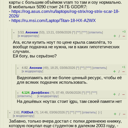
карты с большим объёмом vram то там и озу нормально.
В мобильных 5090 стоит 24 ГБ GDDR7:
-
https://rog.asus.com/ru/laptops/rog-strix/rog-strix-scar-18-
2026/
-
https://ru.msi.com/Laptop/Titan-18-HX-A2WX
+3
3.53
,
Аноним
(
53
), 13:21, 03/06/2026 [
^
] [
^^
] [
^^^
] [
ответить
]
+
–
[
к модератору
]
/
Ага, если купить ноут по цене крыла самолёта, то
вообще подкачка не нужна, ни в каких гипотетических
случаях.
Ей богу, вы серьёзно?
+1
4.82
,
Аноним
(
49
), 18:25, 03/06/2026 [
^
] [
^^
] [
^^^
] [
ответить
]
+
–
[
к модератору
]
/
Видеопамять всё же более ценный ресурс, чтобы её
для всяких подкачек использовать.
4.124
,
ДжефБезос
(
?
), 07:49, 05/06/2026 [
^
] [
^^
] [
^^^
]
+
–
/
[
ответить
]
[
к модератору
]
На дешёвых ноутах стоит igpu, там своей памяти нет
2.61
,
FiXIDeA
(
?
), 14:46, 03/06/2026 [
^
] [
^^
] [
^^^
] [
ответить
]
[
↑
]
+
–
/
[
к модератору
]
Забавно, только вчера достал с полки древнеюю книжку,
которую покупал еще студентом в далеком 2003 году, -