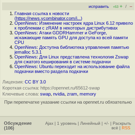
+
–
исправить
/
+53
Главная ссылка к новости
(
https://news.ycombinator.com/i...
)
OpenNews: Изменение настроек ядра Linux 6.12 привело
к проблемам c zRAM в некоторых дистрибутивах
OpenNews: Атаки GDDRHammer и GeForge,
искажающие память GPU для доступа ко всей памяти
CPU
OpenNews: Доступна библиотека управления памятью
jemalloc 5.3.1
OpenNews: Для Linux представлена технология Zswap
для сжатого кеширования в системе подкачки
OpenNews: Ubuntu переходит на использование файла
подкачки вместо раздела подкачки
Лицензия:
CC BY 3.0
Короткая ссылка: https://opennet.ru/65612-swap
Ключевые слова:
swap
,
nvidia
,
zram
,
memory
При перепечатке указание ссылки на opennet.ru обязательно
Обсуждение
Ajax
|
1 уровень
|
Линейный
|
+/-
|
Раскрыть
(106)
всё
|
RSS