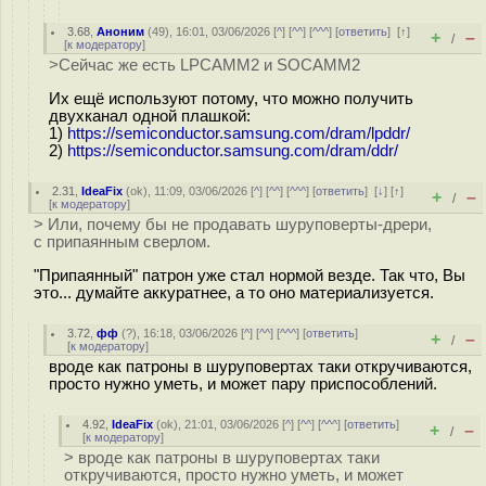
3.68
,
Аноним
(
49
), 16:01, 03/06/2026 [
^
] [
^^
] [
^^^
] [
ответить
]
[
↑
]
+
–
/
[
к модератору
]
>Сейчас же есть LPCAMM2 и SOCAMM2
Их ещё используют потому, что можно получить
двухканал одной плашкой:
1)
https://semiconductor.samsung.com/dram/lpddr/
2)
https://semiconductor.samsung.com/dram/ddr/
2.31
,
IdeaFix
(
ok
), 11:09, 03/06/2026 [
^
] [
^^
] [
^^^
] [
ответить
]
[
↓
] [
↑
]
+
–
/
[
к модератору
]
> Или, почему бы не продавать шуруповерты-дрери,
с припаянным сверлом.
"Припаянный" патрон уже стал нормой везде. Так что, Вы
это... думайте аккуратнее, а то оно материализуется.
3.72
,
фф
(
?
), 16:18, 03/06/2026 [
^
] [
^^
] [
^^^
] [
ответить
]
+
–
/
[
к модератору
]
вроде как патроны в шуруповертах таки откручиваются,
просто нужно уметь, и может пару приспособлений.
4.92
,
IdeaFix
(
ok
), 21:01, 03/06/2026 [
^
] [
^^
] [
^^^
] [
ответить
]
+
–
/
[
к модератору
]
> вроде как патроны в шуруповертах таки
откручиваются, просто нужно уметь, и может