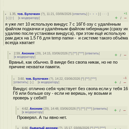
+1
1.35
,
тов. Булочкин
(
?
), 11:21, 03/06/2026 [
ответить
] [
﹢﹢﹢
] [
· · ·
]
+
–
[
↓
] [
↑
] [
к модератору
]
/
я уже лет 10 использую виндус 7 с 16Гб озу с удалённым
файлом подкачки и удалённым файлом гибернации (сразу их
удаляю после установки виндуса), при этом ещё использую
рам диск на 1.5 Гб для temp папки - и системе такого объёма
всегда хватает
2.59
,
Аноним
(
29
), 14:15, 03/06/2026 [
^
] [
^^
] [
^^^
] [
ответить
]
+
–
/
[
к модератору
]
Враньё, как обычно. В винде без свопа никак, но не по
причине нехватки памяти.
–1
3.60
,
тов. Булочкин
(
?
), 14:22, 03/06/2026 [
^
] [
^^
] [
^^^
]
+
–
[
ответить
]
[
↓
] [
к модератору
]
/
Виндус отлично себя чувствует без свопа если у тебя 16
Гб или больше озу - если не веришь, ну возьми и
проверь у себя!!!
4.62
,
Аноним
(
29
), 14:48, 03/06/2026 [
^
] [
^^
] [
^^^
] [
ответить
]
+
–
/
[
к модератору
]
Проверял. А ты явно нет.
4.66
,
бывалый аноним
(
?
), 15:17, 03/06/2026 [
^
] [
^^
] [
^^^
]