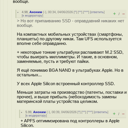
вообще.
4.98
,
Аноним
(
-
), 00:34, 04/06/2026 [
^
] [
^^
] [
^^^
] [
ответить
]
+
–
/
[
к модератору
]
> Но вот припаиванию SSD - оправдавний никаких нет
вообще.
На компактных мобильных устройствах (смартфоны,
планшеты) по-другому никак. Там UFS используется
вполне себе оправданно.
+ некоторые тонкие ультрабуки распаивают M.2 SSD,
чтобы выиграть миллиметры. И такие, в основном,
заменяемые, пусть и требуют пайки.
Я ещё понимаю BGA NAND в ультрабуках Apple. Но в
остальных...
У всех Apple Silicon встроенный контроллер SSD.
Меньше затраты на производство (патенты, поставки и
прочее), и выше прибыль (небоходимость замены
материнской платы устройства целиком.
5.99
,
Аноним
(
-
), 00:39, 04/06/2026 [
^
] [
^^
] [
^^^
] [
ответить
]
+
–
/
[
к модератору
]
+ APFS оптиммзирована под контроллеры в Apple
Silicon.