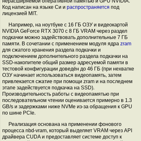
нерасширяемой оперативной памятью и GPU NVIDIA.
Код написан на языке Си и
распространяется
под
лицензией MIT.
Например, на ноутбуке с 16 ГБ ОЗУ и видеокартой
NVIDIA GeForce RTX 3070 с 8 ГБ VRAM через раздел
подкачки можно задействовать дополнительные 7 ГБ
памяти. В сочетании с применением модуля ядра
zram
для сжатого хранения раздела подкачки и
подключением дополнительного раздела подкачки на
SSD-накопителе общий размер адресуемой памяти в
тестовой конфигурации доведён до 46 ГБ (при нехватке
ОЗУ начинает использоваться видеопамять, затем
привлекается сжатие при помощи zram и на последнем
этапе задействуется подкачка на SSD).
Производительность работы с видеопамятью при
последовательном чтении оценивается примерно в 1.3
GB/s и задержками ниже NVMe из-за обращения к GPU
по шине PCIe.
Реализация основана на применении фонового
процесса nbd-vram, который выделяет VRAM через API
драйвера CUDA и предоставляет системе доступ к