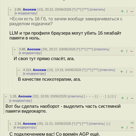
2.86
,
Аноним
(
13
), 20:22, 03/06/2026 [
^
] [
^^
] [
^^^
] [
ответить
]
+
–
/
[
к модератору
]
>Если есть 16 Гб, то зачем вообще заморачиваться с
разделом подкачки?
LLM и три профиля браузера могут убить 16 гигабайт
памяти в ноль.
3.88
,
Аноним
(
29
), 20:27, 03/06/2026 [
^
] [
^^
] [
^^^
] [
ответить
]
+
–
/
[
к модератору
]
И своп тут прямо спасёт, ага.
4.114
,
Аноним
(
13
), 13:19, 04/06/2026 [
^
] [
^^
] [
^^^
] [
ответить
]
+
–
/
[
к модератору
]
В качестве психотерапии, ага.
1.26
,
Аноним
(
22
), 10:59, 03/06/2026 [
ответить
] [
﹢﹢﹢
] [
· · ·
]
[
↓
] [
↑
]
+
–
/
[
к модератору
]
Вот бы сделать наоборот - выделить часть системной
памяти видеокарте.
+2
2.34
,
Аноним
(
29
), 11:21, 03/06/2026 [
^
] [
^^
] [
^^^
] [
ответить
]
[
↓
]
+
–
[
к модератору
]
/
С подключением вас! Со времён AGP ещё.