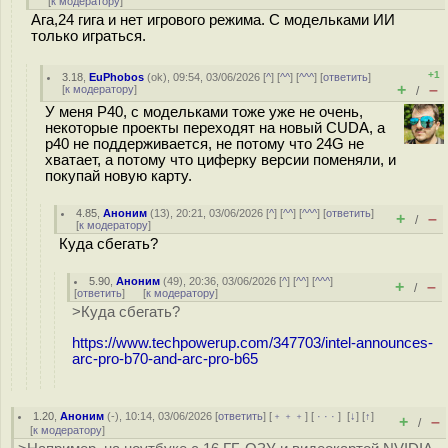
[
к модератору
]
Ага,24 гига и нет игрового режима. С модельками ИИ
только играться.
+1
3.18
,
EuPhobos
(
ok
), 09:54, 03/06/2026 [
^
] [
^^
] [
^^^
] [
ответить
]
+
–
[
к модератору
]
/
У меня P40, с модельками тоже уже не очень,
некоторые проекты переходят на новый CUDA, а
p40 не поддерживается, не потому что 24G не
хватает, а потому что циферку версии поменяли, и
покупай новую карту.
4.85
,
Аноним
(
13
), 20:21, 03/06/2026 [
^
] [
^^
] [
^^^
] [
ответить
]
+
–
/
[
к модератору
]
Куда сбегать?
5.90
,
Аноним
(
49
), 20:36, 03/06/2026 [
^
] [
^^
] [
^^^
]
+
–
/
[
ответить
]
[
к модератору
]
>Куда сбегать?
https://www.techpowerup.com/347703/intel-announces-
arc-pro-b70-and-arc-pro-b65
1.20
,
Аноним
(
-
), 10:14, 03/06/2026 [
ответить
] [
﹢﹢﹢
] [
· · ·
]
[
↓
] [
↑
]
+
–
/
[
к модератору
]