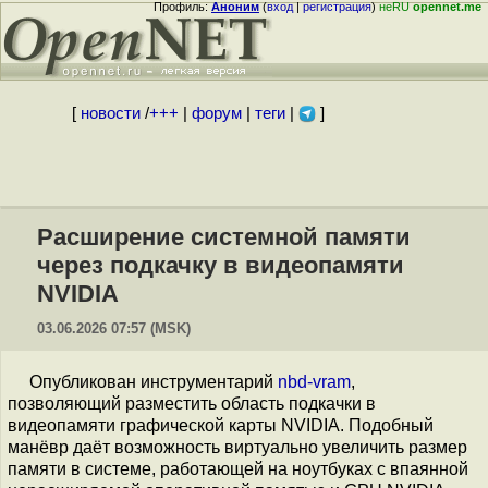
Профиль:
Аноним
(
вход
|
регистрация
)
неRU
opennet.me
[
новости
/
+++
|
форум
|
теги
|
]
Расширение системной памяти
через подкачку в видеопамяти
NVIDIA
03.06.2026 07:57 (MSK)
Опубликован инструментарий
nbd-vram
,
позволяющий разместить область подкачки в
видеопамяти графической карты NVIDIA. Подобный
манёвр даёт возможность виртуально увеличить размер
памяти в системе, работающей на ноутбуках с впаянной