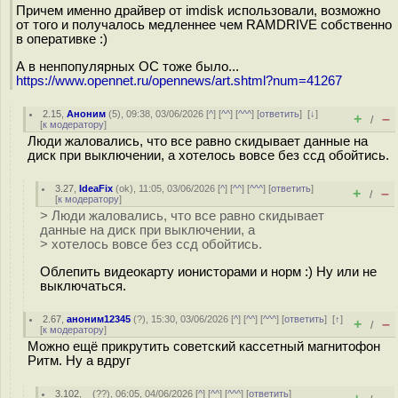
Причем именно драйвер от imdisk использовали, возможно
от того и получалось медленнее чем RAMDRIVE собственно
в оперативке :)
А в ненпопулярных ОС тоже было...
https://www.opennet.ru/opennews/art.shtml?num=41267
2.15
,
Аноним
(
5
), 09:38, 03/06/2026 [
^
] [
^^
] [
^^^
] [
ответить
]
[
↓
]
+
–
/
[
к модератору
]
Люди жаловались, что все равно скидывает данные на
диск при выключении, а хотелось вовсе без ссд обойтись.
3.27
,
IdeaFix
(
ok
), 11:05, 03/06/2026 [
^
] [
^^
] [
^^^
] [
ответить
]
+
–
/
[
к модератору
]
> Люди жаловались, что все равно скидывает
данные на диск при выключении, а
> хотелось вовсе без ссд обойтись.
Облепить видеокарту ионисторами и норм :) Ну или не
выключаться.
2.67
,
аноним12345
(
?
), 15:30, 03/06/2026 [
^
] [
^^
] [
^^^
] [
ответить
]
[
↑
]
+
–
/
[
к модератору
]
Можно ещё прикрутить советский кассетный магнитофон
Ритм. Ну а вдруг
3.102
,
_
(
??
), 06:05, 04/06/2026 [
^
] [
^^
] [
^^^
] [
ответить
]