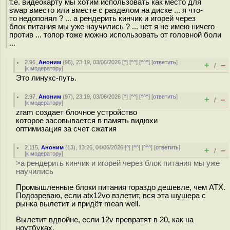
т.е. видеокарту мы хотим использовать как место для
swap вместо или вместе с разделом на диске ... я что-
то недопонял ? ... а рендерить кинчик и игорей через
блок питания мы уже научились ? ... нет я не имею ничего
против ... топор тоже можно использовать от головной боли
...
2.96
,
Аноним
(
96
), 23:19, 03/06/2026 [
^
] [
^^
] [
^^^
] [
ответить
]
+
–
/
[
к модератору
]
Это линукс-путь.
2.97
,
Аноним
(
97
), 23:19, 03/06/2026 [
^
] [
^^
] [
^^^
] [
ответить
]
+
–
/
[
к модератору
]
zram создает блочное устройство
которое засовывается в память видюхи
оптимизация за счет сжатия
2.115
,
Аноним
(
13
), 13:26, 04/06/2026 [
^
] [
^^
] [
^^^
] [
ответить
]
+
–
/
[
к модератору
]
>а рендерить кинчик и игорей через блок питания мы уже
научились
Промышленные блоки питания гораздо дешевле, чем ATX.
Подозреваю, если atx12vo взлетит, вся эта шушера с
рынка вылетит и придёт mean well.
Вылетит вдвойне, если 12v превратят в 20, как на
ноутбуках.