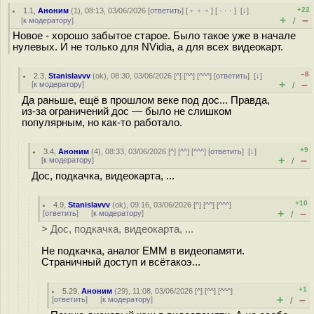
+22
1.1
,
Аноним
(
1
), 08:13, 03/06/2026 [
ответить
] [
﹢﹢﹢
] [
· · ·
]
[
↓
]
+
–
[
к модератору
]
/
Новое - хорошо забытое старое. Было такое уже в начале
нулевых. И не только для NVidia, а для всех видеокарт.
–8
2.3
,
Stanislavvv
(
ok
), 08:30, 03/06/2026 [
^
] [
^^
] [
^^^
] [
ответить
]
[
↓
]
+
–
[
к модератору
]
/
Да раньше, ещё в прошлом веке под дос... Правда,
из-за ограничений дос — было не слишком
популярным, но как-то работало.
+9
3.4
,
Аноним
(
4
), 08:33, 03/06/2026 [
^
] [
^^
] [
^^^
] [
ответить
]
[
↓
]
+
–
[
к модератору
]
/
Дос, подкачка, видеокарта, ...
+10
4.9
,
Stanislavvv
(
ok
), 09:16, 03/06/2026 [
^
] [
^^
] [
^^^
]
+
–
[
ответить
]
[
к модератору
]
/
> Дос, подкачка, видеокарта, ...
Не подкачка, аналог EMM в видеопамяти.
Страничный доступ и всётакоэ...
+1
5.29
,
Аноним
(
29
), 11:08, 03/06/2026 [
^
] [
^^
] [
^^^
]
+
–
[
ответить
]
[
к модератору
]
/