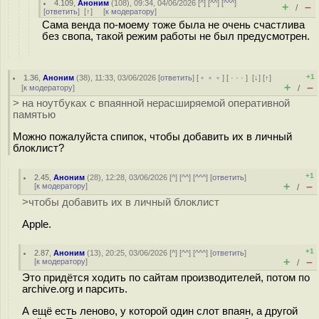
4.109
,
Аноним
(
108
), 09:34, 04/06/2026 [
^
] [
^^
] [
^^^
]
+
–
/
[
ответить
]
[
↑
] [
к модератору
]
Сама венда по-моему тоже была не очень счастлива
без свопа, такой режим работы не был предусмотрен.
+1
1.36
,
Аноним
(
38
), 11:33, 03/06/2026 [
ответить
] [
﹢﹢﹢
] [
· · ·
]
[
↓
] [
↑
]
+
–
[
к модератору
]
/
> на ноутбуках с впаянной нерасширяемой оперативной
памятью
Можно пожалуйста спипок, чтобы добавить их в личный
блоклист?
+1
2.45
,
Аноним
(
28
), 12:28, 03/06/2026 [
^
] [
^^
] [
^^^
] [
ответить
]
+
–
[
к модератору
]
/
>чтобы добавить их в личный блоклист
Apple.
+1
2.87
,
Аноним
(
13
), 20:25, 03/06/2026 [
^
] [
^^
] [
^^^
] [
ответить
]
+
–
[
к модератору
]
/
Это придётся ходить по сайтам производителей, потом по
archive.org и парсить.
А ещё есть леново, у которой один слот впаян, а другой