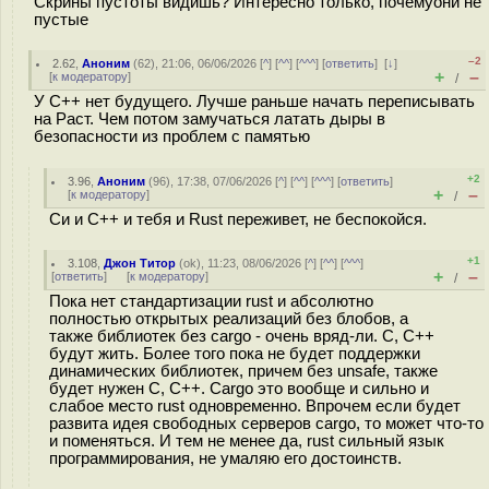
Скрины пустоты видишь? Интересно только, почемуони не
пустые
–2
2.62
,
Аноним
(
62
), 21:06, 06/06/2026 [
^
] [
^^
] [
^^^
] [
ответить
]
[
↓
]
+
–
[
к модератору
]
/
У C++ нет будущего. Лучше раньше начать переписывать
на Раст. Чем потом замучаться латать дыры в
безопасности из проблем с памятью
+2
3.96
,
Аноним
(
96
), 17:38, 07/06/2026 [
^
] [
^^
] [
^^^
] [
ответить
]
+
–
[
к модератору
]
/
Си и С++ и тебя и Rust переживет, не беспокойся.
+1
3.108
,
Джон Титор
(
ok
), 11:23, 08/06/2026 [
^
] [
^^
] [
^^^
]
+
–
[
ответить
]
[
к модератору
]
/
Пока нет стандартизации rust и абсолютно
полностью открытых реализаций без блобов, а
также библиотек без cargo - очень вряд-ли. С, С++
будут жить. Более того пока не будет поддержки
динамических библиотек, причем без unsafe, также
будет нужен С, С++. Cargo это вообще и сильно и
слабое место rust одновременно. Впрочем если будет
развита идея свободных серверов cargo, то может что-то
и поменяться. И тем не менее да, rust сильный язык
программирования, не умаляю его достоинств.