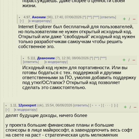
порассуждаешь. Даже скорее о ценности своей
жизни.
4.97
,
Аноним
(
96
), 17:40, 07/06/2026 [
^
] [
^^
] [
^^^
] [
ответить
]
+
–
/
[
↑
] [
к модератору
]
Internet Explorer был бесплатный для пользователей,
но пользователям не нужен открытый исходный код.
Открытый или даже "свободный" исходный код нужен
только разработчикам самоучкам чтобы решить
собственное эго.
5.111
,
Деаноним
(
?
), 12:30, 08/06/2026 [
^
] [
^^
] [
^^^
]
+
–
/
[
ответить
]
[
к модератору
]
Исходный код нужен для портативности. Или вы
готовы бодаться с тех. поддержкой и другими
ответственными за ПО, умоляя добавить поддержку
под утюг/ОС/тапок? Открытый код позволяет
сделать это самостоятельно.
1.11
,
12yoexpert
(
ok
), 15:54, 06/06/2026 [
ответить
] [
﹢﹢﹢
] [
· · ·
]
[
↓
]
+
–
/
[
↑
] [
к модератору
]
делят будущие доходы, ничего более
у проекта большие финансовые планы и большие
спонсоры в лице майкрософт, а завендорлочить весь софт
на свете на раст - стратегическая цель мелкомягких