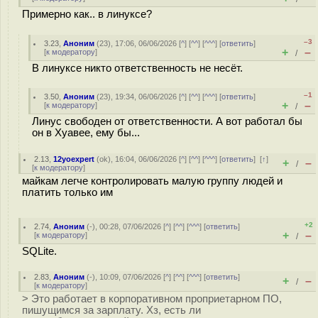
Примерно как.. в линуксе?
–3
3.23
,
Аноним
(
23
), 17:06, 06/06/2026 [
^
] [
^^
] [
^^^
] [
ответить
]
+
–
[
к модератору
]
/
В линуксе никто ответственность не несёт.
–1
3.50
,
Аноним
(
23
), 19:34, 06/06/2026 [
^
] [
^^
] [
^^^
] [
ответить
]
+
–
[
к модератору
]
/
Линус свободен от ответственности. А вот работал бы
он в Хуавее, ему бы...
2.13
,
12yoexpert
(
ok
), 16:04, 06/06/2026 [
^
] [
^^
] [
^^^
] [
ответить
]
[
↑
]
+
–
/
[
к модератору
]
майкам легче контролировать малую группу людей и
платить только им
+2
2.74
,
Аноним
(
-
), 00:28, 07/06/2026 [
^
] [
^^
] [
^^^
] [
ответить
]
+
–
[
к модератору
]
/
SQLite.
2.83
,
Аноним
(
-
), 10:09, 07/06/2026 [
^
] [
^^
] [
^^^
] [
ответить
]
+
–
/
[
к модератору
]
> Это работает в корпоративном проприетарном ПО,
пишущимся за зарплату. Хз, есть ли