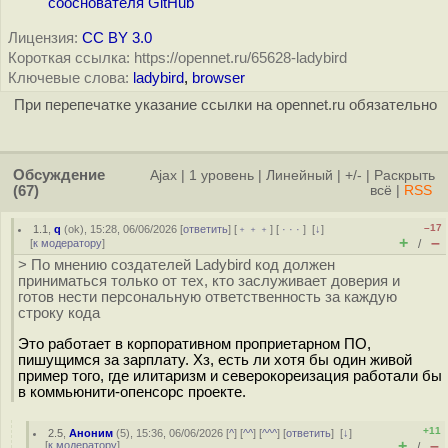
сооснователя GitHub
Лицензия:
CC BY 3.0
Короткая ссылка: https://opennet.ru/65628-ladybird
Ключевые слова:
ladybird
,
browser
При перепечатке указание ссылки на opennet.ru обязательно
Обсуждение
Ajax
|
1 уровень
|
Линейный
|
+/-
|
Раскрыть
(67)
всё
|
RSS
–17
1.1
,
q
(
ok
), 15:28, 06/06/2026 [
ответить
] [
﹢﹢﹢
] [
· · ·
]
[
↓
]
+
–
[
к модератору
]
/
> По мнению создателей Ladybird код должен
приниматься только от тех, кто заслуживает доверия и
готов нести персональную ответственность за каждую
строку кода
Это работает в корпоративном проприетарном ПО,
пишущимся за зарплату. Хз, есть ли хотя бы один живой
пример того, где илитаризм и северокореизация работали бы
в коммьюнити-опенсорс проекте.
+11
2.5
,
Аноним
(
5
), 15:36, 06/06/2026 [
^
] [
^^
] [
^^^
] [
ответить
]
[
↓
]
+
–
[
к модератору
]
/