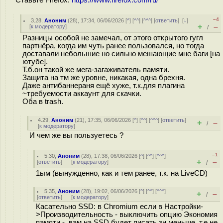
–4
3.28
,
Аноним
(
28
), 17:34, 06/06/2026 [
^
] [
^^
] [
^^^
] [
ответить
]
[
↓
]
+
–
[
к модератору
]
/
Разницы особой не замечал, от этого открытого гугл
партнёра, когда им чуть ранее пользовался, но тогда
доставали небольшие но сильно мешающие мне баги [на
ютубе].
Т.б.он такой же мега-загаживатель памяти.
Защита на тм же уровне, никакая, одна брехня.
Даже антибаннераня ещё хуже, т.к.для плагина
~требуемости аккаунт для скачки.
Оба в trash.
4.29
,
Аноним
(
21
), 17:35, 06/06/2026 [
^
] [
^^
] [
^^^
] [
ответить
]
+
–
/
[
к модератору
]
И чем же вы пользуетесь ?
–1
5.30
,
Аноним
(
28
), 17:38, 06/06/2026 [
^
] [
^^
] [
^^^
]
+
–
[
ответить
]
[
к модератору
]
/
1ым (вынужденно, как и тем ранее, т.к. на LiveCD)
5.35
,
Аноним
(
28
), 19:02, 06/06/2026 [
^
] [
^^
] [
^^^
]
+
–
/
[
ответить
]
[
к модератору
]
Касательно SSD: в Chromium если в Настройки-
>Производительность - выключить опцию Экономия
памяти - вам на SSD будет писать зн.меньше, т.е.не