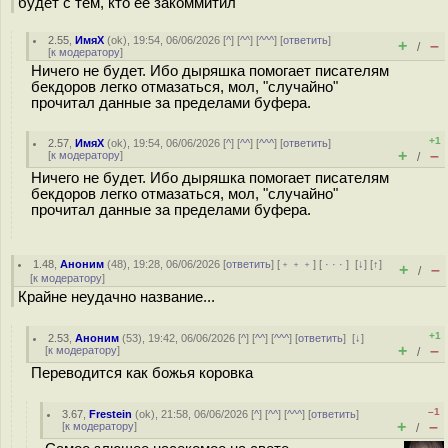
будет с тем, кто её закоммитил
2.55
,
ИмяХ
(
ok
), 19:54, 06/06/2026 [
^
] [
^^
] [
^^^
] [
ответить
]
+
–
/
[
к модератору
]
Ничего не будет. Ибо дыряшка помогает писателям
бекдоров легко отмазаться, мол, "случайно"
прочитал данные за пределами буфера.
+1
2.57
,
ИмяХ
(
ok
), 19:54, 06/06/2026 [
^
] [
^^
] [
^^^
] [
ответить
]
+
–
[
к модератору
]
/
Ничего не будет. Ибо дыpяшка помогает писателям
бeкдoров легко отмазаться, мол, "случайно"
прочитал данные за пределами буфера.
1.48
,
Аноним
(
48
), 19:28, 06/06/2026 [
ответить
] [
﹢﹢﹢
] [
· · ·
]
[
↓
] [
↑
]
+
–
/
[
к модератору
]
Крайне неудачно название...
+1
2.53
,
Аноним
(
53
), 19:42, 06/06/2026 [
^
] [
^^
] [
^^^
] [
ответить
]
[
↓
]
+
–
[
к модератору
]
/
Переводится как божья коровка
–1
3.67
,
Frestein
(
ok
), 21:58, 06/06/2026 [
^
] [
^^
] [
^^^
] [
ответить
]
+
–
[
к модератору
]
/