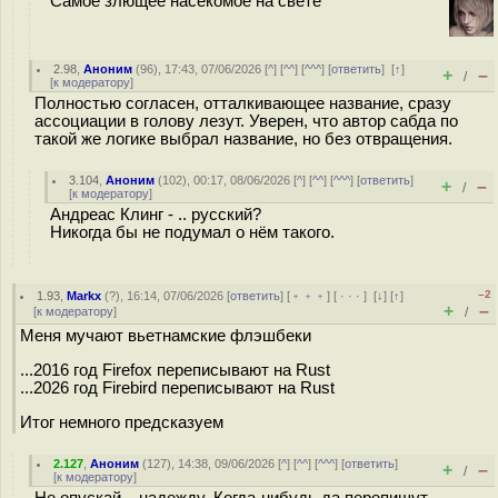
Самое злющее насекомое на свете
2.98
,
Аноним
(
96
), 17:43, 07/06/2026 [
^
] [
^^
] [
^^^
] [
ответить
]
[
↑
]
+
–
/
[
к модератору
]
Полностью согласен, отталкивающее название, сразу
ассоциации в голову лезут. Уверен, что автор сабда по
такой же логике выбрал название, но без отвращения.
3.104
,
Аноним
(
102
), 00:17, 08/06/2026 [
^
] [
^^
] [
^^^
] [
ответить
]
+
–
/
[
к модератору
]
Андреас Клинг - .. русский?
Никогда бы не подумал о нём такого.
–2
1.93
,
Markx
(
?
), 16:14, 07/06/2026 [
ответить
] [
﹢﹢﹢
] [
· · ·
]
[
↓
] [
↑
]
+
–
[
к модератору
]
/
Меня мучают вьетнамские флэшбеки
...2016 год Firefox переписывают на Rust
...2026 год Firebird переписывают на Rust
Итог немного предсказуем
2.127
,
Аноним
(
127
), 14:38, 09/06/2026 [
^
] [
^^
] [
^^^
] [
ответить
]
+
–
/
[
к модератору
]