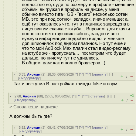
полностью но, судя по размеру в профиле - меньшие
объёмы выгружая в профиль на диске, у меня
обычно вместо гига+ GB - "всего" несколько сотен
MB, это при под сотню+ вкладок, иначе меньше; а,
ещё тут оказалось что, тут в плагинах запрещена в
лицензии им скачка с ютуба... Впрочем, для скачки
полно соответствующих сайтов, заодно и всю
нужную информацию подробно видно, и меньше
доп.шпионилок под видом плагинов. Но тут ещё и
что то мой AdBlock Max плагин стал видео-рекламу
на ютубе же - пропускать... посмотрим что будет
дальше, но ничему тут не удивлюсь.
В общем, вам: как и полно браузеров...)
3.33
,
Аноним
(
2
), 18:36, 06/06/2026 [
^
] [
^^
] [
^^^
] [
ответить
]
[
↑
]
+
–
/
[
к модератору
]
Так и поступил.В настройках трижды false и норм.
+2
2.68
,
Аноним
(
68
), 22:05, 06/06/2026 [
^
] [
^^
] [
^^^
] [
ответить
]
[
↓
] [
↑
]
+
–
[
к модератору
]
/
> Снова кеши на диске
А должны быть где?
3.82
,
Аноним
(
2
), 09:41, 07/06/2026 [
^
] [
^^
] [
^^^
] [
ответить
]
+
–
/
[
к модератору
]