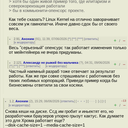
> хотя бы один живой пример того, где илитаризм и
северокореизация работали
> бы в коммьюнити-опенсорс проекте.
Как тебе сказать? Linux Kernel на отлично заворачивает
совсем уж гамнопатчи. Иначе давно сдох бы от своего
веса.
2.91
,
Аноним
(
91
), 11:39, 07/06/2026 [
^
] [
^^
] [
^^^
] [
ответить
]
+
–
/
[
к модератору
]
Весь "серьезный" опенсурс так работает изменения только
от мейнтейнера не вчера придуманы.
2.121
,
Александр не рыжий без мальчика
(
?
), 04:31, 09/06/2026
+
–
/
[
^
] [
^^
] [
^^^
] [
ответить
]
[
к модератору
]
Частный наемный разраб тоже отвечает за результат
работы. Как же при совке спрашивали с работников без
твоих любимых корпораций. Приведи пример когда бы
бизнесмены ответили за свои косяки.
–13
1.2
,
Аноним
(
2
), 15:29, 06/06/2026 [
ответить
] [
﹢﹢﹢
] [
· · ·
]
[
↓
] [
↑
]
+
–
[
к модератору
]
/
Снова кеши на диске. Ссд им гробит и иньектят его, но
разработчики браузеров упорно грызут кактус. Как думаете
это для Хрома работает еще?
--disk-cache-size=1 --media-cache-size=1