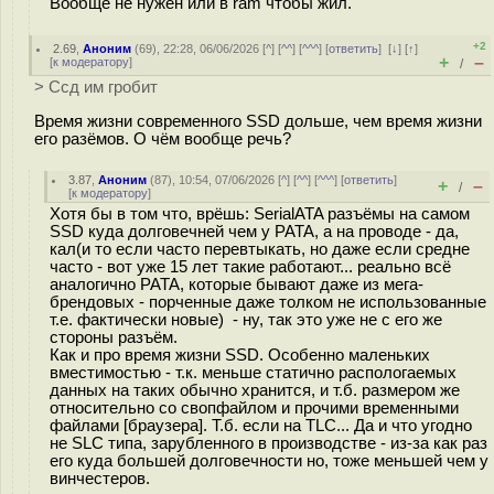
Вообще не нужен или в ram чтобы жил.
+2
2.69
,
Аноним
(
69
), 22:28, 06/06/2026 [
^
] [
^^
] [
^^^
] [
ответить
]
[
↓
] [
↑
]
+
–
[
к модератору
]
/
> Ссд им гробит
Время жизни современного SSD дольше, чем время жизни
его разёмов. О чём вообще речь?
3.87
,
Аноним
(
87
), 10:54, 07/06/2026 [
^
] [
^^
] [
^^^
] [
ответить
]
+
–
/
[
к модератору
]
Хотя бы в том что, врёшь: SerialATA разъёмы на самом
SSD куда долговечней чем у PATA, а на проводе - да,
кал(и то если часто перевтыкать, но даже если средне
часто - вот уже 15 лет такие работают... реально всё
аналогично PATA, которые бывают даже из мега-
брендовых - порченные даже толком не использованные
т.е. фактически новые) - ну, так это уже не с его же
стороны разъём.
Как и про время жизни SSD. Особенно маленьких
вместимостью - т.к. меньше статично распологаемых
данных на таких обычно хранится, и т.б. размером же
относительно со свопфайлом и прочими временными
файлами [браузера]. Т.б. если на TLC... Да и что угодно
не SLC типа, зарубленного в производстве - из-за как раз
его куда большей долговечности но, тоже меньшей чем у
винчестеров.