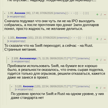
Не опускай... надежду. Когда-нибудь да перепишут....
1.99
,
Аноним
(
96
), 17:48, 07/06/2026 [
ответить
] [
﹢﹢﹢
] [
· · ·
]
[
↑
]
+
–
/
[
к модератору
]
Сначала подумал что они чуть ли не на IPO выходить
собрались, а после прочтения про донат 1млн долларов
понял, просто жадность, не желание делиться.
1.101
,
Аноним
(
101
), 23:10, 07/06/2026 [
ответить
] [
﹢﹢﹢
] [
· · ·
]
[
↓
]
+
–
/
[
к модератору
]
То сказали что на Swift переходят, а сейчас - на Rust.
Странные метания.
2.109
,
Анонимомус
(
?
), 11:29, 08/06/2026 [
^
] [
^^
] [
^^^
] [
ответить
]
+
–
/
[
к модератору
]
Пробовали использовать Swift, на бумаге все хорошо
было, в реальности оказалось, что очень сырая поделка,
годится только для огрызков, решили отказаться, кажется
даже не занеся в проект.
3.120
,
Аноним
(
120
), 22:54, 08/06/2026 [
^
] [
^^
] [
^^^
] [
ответить
]
+
–
/
[
к модератору
]
По уровню зрелости Swift и Rust на одном уровне, у них
даже стандарта нет