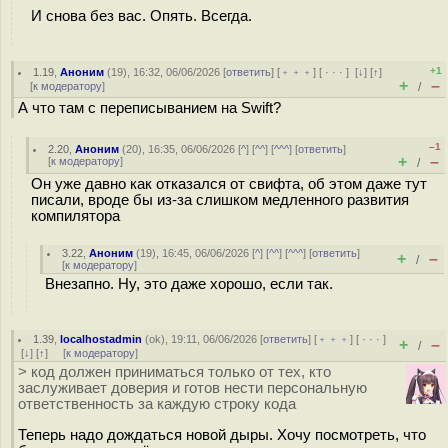
И снова без вас. Опять. Всегда.
+1
1.19
,
Аноним
(
19
), 16:32, 06/06/2026 [
ответить
] [
﹢﹢﹢
] [
· · ·
]
[
↓
] [
↑
]
+
–
[
к модератору
]
/
А что там с переписыванием на Swift?
–1
2.20
,
Аноним
(
20
), 16:35, 06/06/2026 [
^
] [
^^
] [
^^^
] [
ответить
]
+
–
[
к модератору
]
/
Он уже давно как отказался от свифта, об этом даже тут
писали, вроде бы из-за слишком медленного развития
компилятора
3.22
,
Аноним
(
19
), 16:45, 06/06/2026 [
^
] [
^^
] [
^^^
] [
ответить
]
+
–
/
[
к модератору
]
Внезапно. Ну, это даже хорошо, если так.
1.39
,
localhostadmin
(
ok
), 19:11, 06/06/2026 [
ответить
] [
﹢﹢﹢
] [
· · ·
]
+
–
/
[
↓
] [
↑
] [
к модератору
]
> код должен приниматься только от тех, кто
заслуживает доверия и готов нести персональную
ответственность за каждую строку кода
Теперь надо дождаться новой дыры. Хочу посмотреть, что