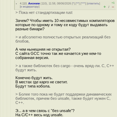
+1
4.110
,
Аноним
(
110
), 11:58, 08/06/2026 [
^
] [
^^
] [
^^^
] [
ответить
]
+
–
[
к модератору
]
/
> Пока нет стандартизации rust
Зачем? Чтобы иметь 10 несовместимых компиляторов
которые по одному и тому єе коду будут выдавать
разные бинари?
> и абсолютно полностью открытых реализаций без
блобов,
А чем нынешняя не открытая?
С сайта GCC точно так же качается уже кем-то
собранная версия.
> а также библиотек без cargo - очень вряд-ли. С, С++
будут жить.
Конечно будут жить.
В местах где карго не светит.
Будут типа кобола.
> Более того пока не будет поддержки динамических
библиотек, причем без unsafe, также будет нужен С,
С++.
Э... а в чем связь с "без unsafe"?
На С/С++ весь код unsafe.