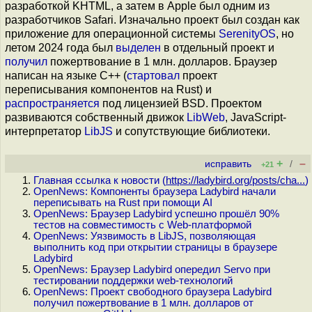
разработкой KHTML, а затем в Apple был одним из
разработчиков Safari. Изначально проект был создан как
приложение для операционной системы
SerenityOS
, но
летом 2024 года был
выделен
в отдельный проект и
получил
пожертвование в 1 млн. долларов. Браузер
написан на языке С++ (
стартовал
проект
переписывания компонентов на Rust) и
распространяется
под лицензией BSD. Проектом
развиваются собственный движок
LibWeb
, JavaScript-
интерпретатор
LibJS
и сопутствующие библиотеки.
+
–
исправить
/
+21
Главная ссылка к новости (
https://ladybird.org/posts/cha...
)
OpenNews: Компоненты браузера Ladybird начали
переписывать на Rust при помощи AI
OpenNews: Браузер Ladybird успешно прошёл 90%
тестов на совместимость с Web-платформой
OpenNews: Уязвимость в LibJS, позволяющая
выполнить код при открытии страницы в браузере
Ladybird
OpenNews: Браузер Ladybird опередил Servo при
тестировании поддержки web-технологий
OpenNews: Проект свободного браузера Ladybird
получил пожертвование в 1 млн. долларов от