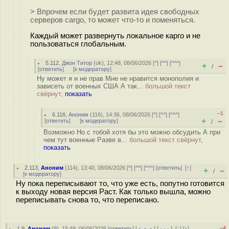
> Впрочем если будет развита идея свободных
серверов cargo, то может что-то и поменяться.
Каждый может развернуть локальное карго и не
пользоваться глобальным.
5.112
,
Джон Титор
(
ok
), 12:48, 08/06/2026 [
^
] [
^^
] [
^^^
]
+
–
/
[
ответить
]
[
к модератору
]
Ну может я и не прав Мне не нравится монополия и
зависеть от военных США А так...
большой текст
свёрнут,
показать
–1
6.116
,
Аноним
(
116
), 14:36, 08/06/2026 [
^
] [
^^
] [
^^^
]
+
–
[
ответить
]
[
к модератору
]
/
Возможно Но с тобой хотя бы это можно обсудить А при
чем тут военные Разве в...
большой текст свёрнут,
показать
2.113
,
Аноним
(
114
), 13:40, 08/06/2026 [
^
] [
^^
] [
^^^
] [
ответить
]
[
↑
]
+
–
/
[
к модератору
]
Ну пока переписывают то, что уже есть, попутно готовится
к выходу новая версия Раст. Как только вышла, можно
переписывать снова то, что переписано.
–4
1.9
,
Аноним
(
9
), 15:49, 06/06/2026 [
ответить
] [
﹢﹢﹢
] [
· · ·
]
[
↓
] [
↑
]