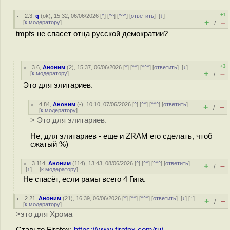
+1
2.3
,
q
(
ok
), 15:32, 06/06/2026 [
^
] [
^^
] [
^^^
] [
ответить
]
[
↓
]
+
–
[
к модератору
]
/
tmpfs не спасет отца русской демократии?
+3
3.6
,
Аноним
(
2
), 15:37, 06/06/2026 [
^
] [
^^
] [
^^^
] [
ответить
]
[
↓
]
+
–
[
к модератору
]
/
Это для элитариев.
4.84
,
Аноним
(
-
), 10:10, 07/06/2026 [
^
] [
^^
] [
^^^
] [
ответить
]
+
–
/
[
к модератору
]
> Это для элитариев.
Не, для элитариев - еще и ZRAM его сделать, чтоб
сжатый %)
3.114
,
Аноним
(
114
), 13:43, 08/06/2026 [
^
] [
^^
] [
^^^
] [
ответить
]
+
–
/
[
↑
] [
к модератору
]
Не спасёт, если рамы всего 4 Гига.
2.21
,
Аноним
(
21
), 16:39, 06/06/2026 [
^
] [
^^
] [
^^^
] [
ответить
]
[
↓
] [
↑
]
+
–
/
[
к модератору
]
>это для Хрома
Ставьте Firefox:
https://www.firefox.com/ru/