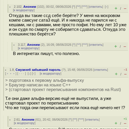
2.102
,
Аноним
(
102
), 00:02, 08/06/2026 [
^
] [
^^
] [
^^^
] [
ответить
]
[
↑
]
+
–
/
[
к модератору
]
Откуда вы такие ссд себе берёте? У меня на мохровом
компе самсунг сата3 ещё. И я никогда не парился ни с
кешами, ни с рамами, мне просто пофиг. Но ему лет 10 уже
и он судя по смарту не собирается сдаваться. Откуда это
плюшкинство берётся?
3.117
,
Аноним
(
2
), 16:09, 08/06/2026 [
^
] [
^^
] [
^^^
] [
ответить
]
+
–
/
[
к модератору
]
В интернетах пишут, что полезно.
1.8
,
Смузихеб забывший пароль
(
?
), 15:48, 06/06/2026 [
ответить
]
–1
+
–
[
﹢﹢﹢
] [
· · ·
]
[
↓
] [
↑
] [
к модератору
]
/
> подготовка к первому альфа-выпуску
> Браузер написан на языке С++
> (стартовал проект переписывания компонентов на Rust)
Т.е они даже альфа-версию ещё не выпустили, а уже
стартовал проект по переписыванию
Что же тогда они переписывают если пока ещё ничего нет !?
+1
2.61
,
Аноним
(
61
), 20:42, 06/06/2026 [
^
] [
^^
] [
^^^
] [
ответить
]
+
–
[
к модератору
]
/