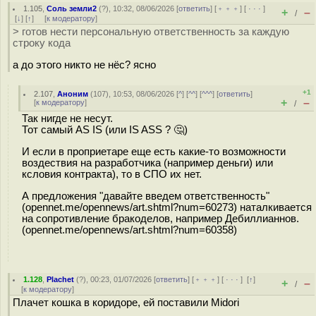
1.105
,
Соль земли2
(
?
), 10:32, 08/06/2026 [
ответить
] [
﹢﹢﹢
] [
· · ·
]
+
–
/
[
↓
] [
↑
] [
к модератору
]
> готов нести персональную ответственность за каждую
строку кода
а до этого никто не нёс? ясно
+1
2.107
,
Аноним
(
107
), 10:53, 08/06/2026 [
^
] [
^^
] [
^^^
] [
ответить
]
+
–
[
к модератору
]
/
Так нигде не несут.
Тот самый AS IS (или IS ASS ? 🤔)
И если в проприетаре еще есть какие-то возможности
воздествия на разработчика (например деньги) или
ксловия контракта), то в СПО их нет.
А предложения "давайте введем ответственность"
(opennet.me/opennews/art.shtml?num=60273) наталкивается
на сопротивление бракоделов, например Дебиллианнов.
(opennet.me/opennews/art.shtml?num=60358)
1.128
,
Plachet
(
?
), 00:23, 01/07/2026 [
ответить
] [
﹢﹢﹢
] [
· · ·
]
[
↑
]
+
–
/
[
к модератору
]
Плачет кошка в коридоре, ей поставили Midori