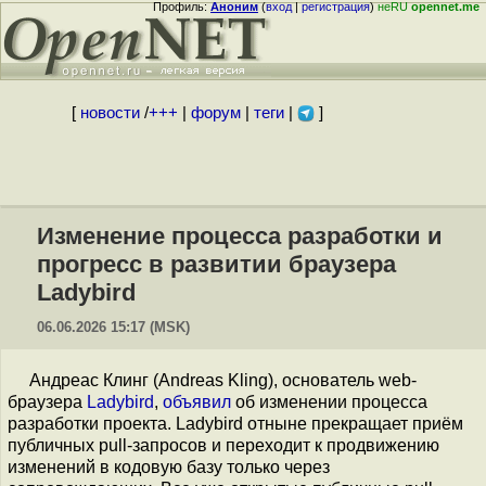
Профиль:
Аноним
(
вход
|
регистрация
)
неRU
opennet.me
[
новости
/
+++
|
форум
|
теги
|
]
Изменение процесса разработки и
прогресс в развитии браузера
Ladybird
06.06.2026 15:17 (MSK)
Андреас Клинг (Andreas Kling), основатель web-
браузера
Ladybird
,
объявил
об изменении процесса
разработки проекта. Ladybird отныне прекращает приём
публичных pull-запросов и переходит к продвижению
изменений в кодовую базу только через