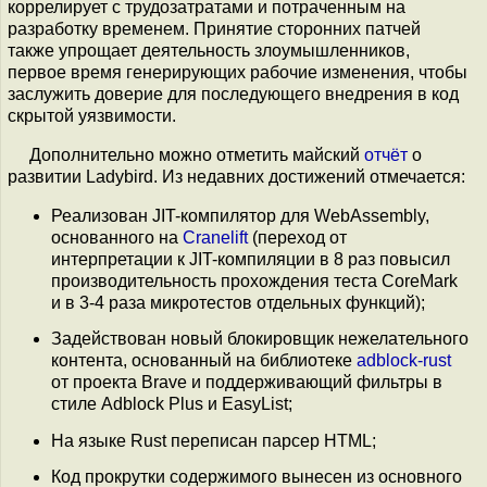
коррелирует с трудозатратами и потраченным на
разработку временем. Принятие сторонних патчей
также упрощает деятельность злоумышленников,
первое время генерирующих рабочие изменения, чтобы
заслужить доверие для последующего внедрения в код
скрытой уязвимости.
Дополнительно можно отметить майский
отчёт
о
развитии Ladybird. Из недавних достижений отмечается:
Реализован JIT-компилятор для WebAssembly,
основанного на
Cranelift
(переход от
интерпретации к JIT-компиляции в 8 раз повысил
производительность прохождения теста CoreMark
и в 3-4 раза микротестов отдельных функций);
Задействован новый блокировщик нежелательного
контента, основанный на библиотеке
adblock-rust
от проекта Brave и поддерживающий фильтры в
стиле Adblock Plus и EasyList;
На языке Rust переписан парсер HTML;
Код прокрутки содержимого вынесен из основного