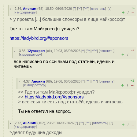
+1
2.34
,
Аноним
(
68
), 18:50, 06/06/2026 [
^
] [
^^
] [
^^^
] [
ответить
]
[
↓
]
+
–
[
к модератору
]
/
> у проекта [...] большие спонсоры в лице майкрософт
Где ты там Майкрософт увидел?
https://ladybird.org/#sponsors
–2
3.36
,
12yoexpert
(
ok
), 19:03, 06/06/2026 [
^
] [
^^
] [
^^^
] [
ответить
]
+
–
[
к модератору
]
/
всё написано по ссылкам под статьёй, идёшь и
читаешь
+1
4.37
,
Аноним
(
68
), 19:06, 06/06/2026 [
^
] [
^^
] [
^^^
] [
ответить
]
+
–
[
к модератору
]
/
>> Где ты там Майкрософт увидел?
>>
https://ladybird.org/#sponsors
> все ссылки есть под статьёй, идёшь и читаешь
Ты не ответил на вопрос.
2.72
,
Аноним
(
102
), 23:23, 06/06/2026 [
^
] [
^^
] [
^^^
] [
ответить
]
[
↑
]
+
–
/
[
к модератору
]
>делят будущие доходы