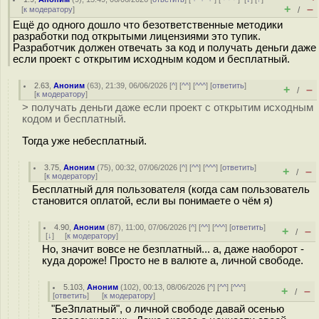
+
–
[
к модератору
]
/
Ещё до одного дошло что безответственные методики
разработки под открытыми лицензиями это тупик.
Разработчик должен отвечать за код и получать деньги даже
если проект с открытим исходным кодом и бесплатный.
2.63
,
Аноним
(
63
), 21:39, 06/06/2026 [
^
] [
^^
] [
^^^
] [
ответить
]
+
–
/
[
к модератору
]
> получать деньги даже если проект с открытим исходным
кодом и бесплатный.
Тогда уже небесплатный.
3.75
,
Аноним
(
75
), 00:32, 07/06/2026 [
^
] [
^^
] [
^^^
] [
ответить
]
+
–
/
[
к модератору
]
Бесплатный для пользователя (когда сам пользователь
становится оплатой, если вы понимаете о чём я)
4.90
,
Аноним
(
87
), 11:00, 07/06/2026 [
^
] [
^^
] [
^^^
] [
ответить
]
+
–
/
[
↓
] [
к модератору
]
Но, значит вовсе не безплатный... а, даже наоборот -
куда дороже! Просто не в валюте а, личной свободе.
5.103
,
Аноним
(
102
), 00:13, 08/06/2026 [
^
] [
^^
] [
^^^
]
+
–
/
[
ответить
]
[
к модератору
]
"БеЗплатный", о личной свободе давай осенью