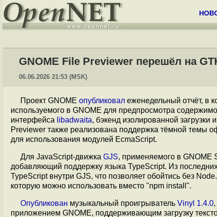
НОВ
GNOME File Previewer перешёл на GT
06.06.2026 21:53 (MSK)
Проект GNOME
опубликовал
еженедельный отчёт, в к
используемого в GNOME для предпросмотра содержимо
интерфейса
libadwaita
, бэкенд изолированной загрузки
Previewer также реализована поддержка тёмной темы 
для использования модулей EcmaScript.
Для JavaScript-движка
GJS
, применяемого в GNOME S
добавляющий поддержку языка TypeScript. Из последних
TypeScript внутри GJS, что позволяет обойтись без Node.j
которую можно использовать вместо "npm install".
Опубликован
музыкальный проигрыватель
Vinyl 1.4.0
приложением GNOME, поддерживающим загрузку текстов 