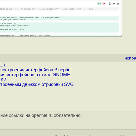
испра
..
)
строения интерфейсов Blueprint
ания интерфейсов в стиле GNOME
TK2
встроенным движком отрисовки SVG
ние ссылки на opennet.ru обязательно