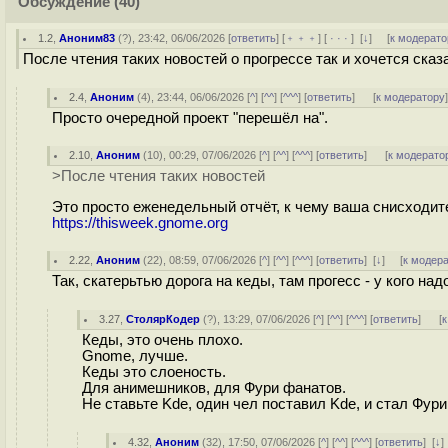
Обсуждение
(40)
1.2
,
Аноним83
(
?
), 23:42, 06/06/2026 [
ответить
] [
﹢﹢﹢
] [
· · ·
]
[
↓
] [
к модерато
После чтения таких новостей о прогрессе так и хочется сказ
2.4
,
Аноним
(
4
), 23:44, 06/06/2026 [
^
] [
^^
] [
^^^
] [
ответить
]
[
к модератору
Просто очередной проект "перешёл на".
2.10
,
Аноним
(
10
), 00:29, 07/06/2026 [
^
] [
^^
] [
^^^
] [
ответить
]
[
к модерато
>После чтения таких новостей
Это просто еженедельный отчёт, к чему ваша снисходит
https://thisweek.gnome.org
2.22
,
Аноним
(
22
), 08:59, 07/06/2026 [
^
] [
^^
] [
^^^
] [
ответить
]
[
↓
] [
к модер
Так, скатерьтью дорога на кеды, там прогесс - у кого над
3.27
,
СтолярКодер
(
?
), 13:29, 07/06/2026 [
^
] [
^^
] [
^^^
] [
ответить
]
[
к
Кеды, это очень плохо.
Gnome, лучше.
Кеды это слоеность.
Для анимешников, для Фури фанатов.
Не ставьте Kde, один чел поставил Kde, и стал Фур
4.32
,
Аноним
(
32
), 17:50, 07/06/2026 [
^
] [
^^
] [
^^^
] [
ответить
]
[
↓