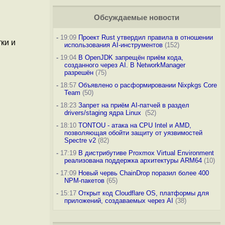
Обсуждаемые новости
-
19:09
Проект Rust утвердил правила в отношении
ки и
использования AI-инструментов
(152)
-
19:04
В OpenJDK запрещён приём кода,
созданного через AI. В NetworkManager
разрешён
(75)
-
18:57
Объявлено о расформировании Nixpkgs Core
Team
(50)
-
18:23
Запрет на приём AI-патчей в раздел
drivers/staging ядра Linux
(52)
-
18:10
TONTOU - атака на CPU Intel и AMD,
позволяющая обойти защиту от уязвимостей
Spectre v2
(82)
-
17:19
В дистрибутиве Proxmox Virtual Environment
реализована поддержка архитектуры ARM64
(10)
-
17:09
Новый червь ChainDrop поразил более 400
NPM-пакетов
(65)
-
15:17
Открыт код Cloudflare OS, платформы для
приложений, создаваемых через AI
(38)