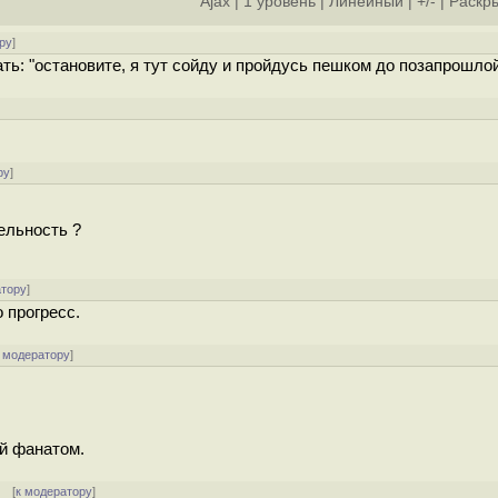
Ajax
|
1 уровень
|
Линейный
|
+/-
|
Раскры
ру
]
ать: "остановите, я тут сойду и пройдусь пешком до позапрошлой
]
ру
]
ельность ?
атору
]
о прогресс.
 модератору
]
ий фанатом.
] [
к модератору
]