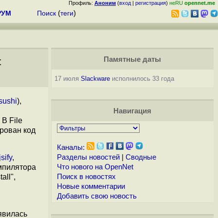
Профиль:
Аноним
(
вход
|
регистрация
)
неRU
opennet.me
РУМ
Поиск
(
теги
)
t
Памятные даты
17 июля
Slackware
исполнилось 33 года
sushi
),
Навигация
. В File
рован код
Каналы:
jsify
,
Разделы новостей
|
Сводные
омпилятора
Что нового на OpenNet
all",
Поиск в новостях
Новые комментарии
Добавить свою новость
явилась