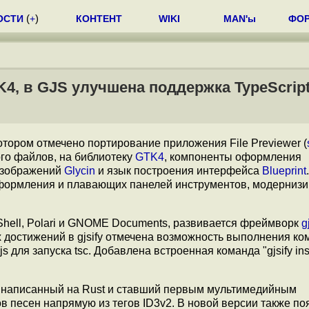
ОСТИ
(
+
)
КОНТЕНТ
WIKI
MAN'ы
ФО
K4, в GJS улучшена поддержка TypeScrip
отором отмечено портирование приложения File Previewer (
го файлов, на библиотеку
GTK4
, компоненты оформления
 изображений
Glycin
и язык построения интерфейса
Blueprint
оформления и плавающих панелей инструментов, модернизи
hell, Polari и GNOME Documents, развивается фреймворк
g
 достижений в gjsify отмечена возможность выполнения к
s для запуска tsc. Добавлена встроенная команда "gjsify inst
, написанный на Rust и ставший первым мультимедийным
песен напрямую из тегов ID3v2. В новой версии также по