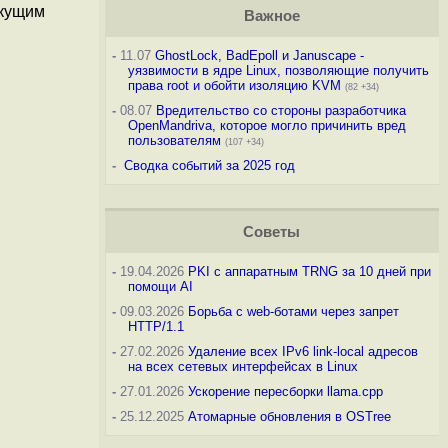
екущим
Важное
-
11.07
GhostLock, BadEpoll и Januscape -
уязвимости в ядре Linux, позволяющие получить
права root и обойти изоляцию KVM
(82 +34)
-
08.07
Вредительство со стороны разработчика
OpenMandriva, которое могло причинить вред
пользователям
(107 +34)
-
Сводка событий за 2025 год
Советы
-
19.04.2026
PKI с аппаратным TRNG за 10 дней при
помощи AI
-
09.03.2026
Борьба с web-ботами через запрет
HTTP/1.1
-
27.02.2026
Удаление всех IPv6 link-local адресов
на всех сетевых интерфейсах в Linux
-
27.01.2026
Ускорение пересборки llama.cpp
-
25.12.2025
Атомарные обновления в OSTree