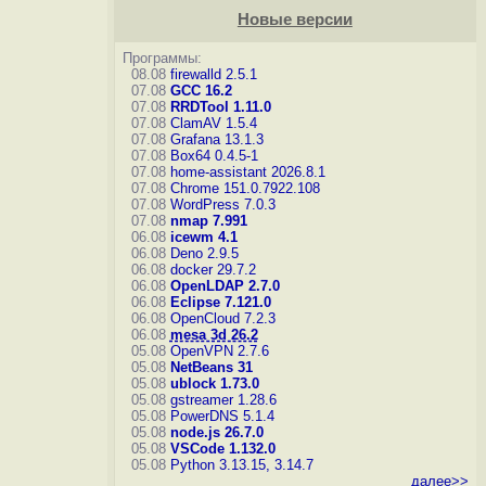
Новые версии
Программы:
08.08
firewalld 2.5.1
07.08
GCC 16.2
07.08
RRDTool 1.11.0
07.08
ClamAV 1.5.4
07.08
Grafana 13.1.3
07.08
Box64 0.4.5-1
07.08
home-assistant 2026.8.1
07.08
Chrome 151.0.7922.108
07.08
WordPress 7.0.3
07.08
nmap 7.991
06.08
icewm 4.1
06.08
Deno 2.9.5
06.08
docker 29.7.2
06.08
OpenLDAP 2.7.0
06.08
Eclipse 7.121.0
06.08
OpenCloud 7.2.3
06.08
mesa 3d 26.2
05.08
OpenVPN 2.7.6
05.08
NetBeans 31
05.08
ublock 1.73.0
05.08
gstreamer 1.28.6
05.08
PowerDNS 5.1.4
05.08
node.js 26.7.0
05.08
VSCode 1.132.0
05.08
Python 3.13.15, 3.14.7
далее>>