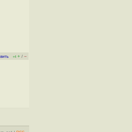
+
–
вить
/
+4