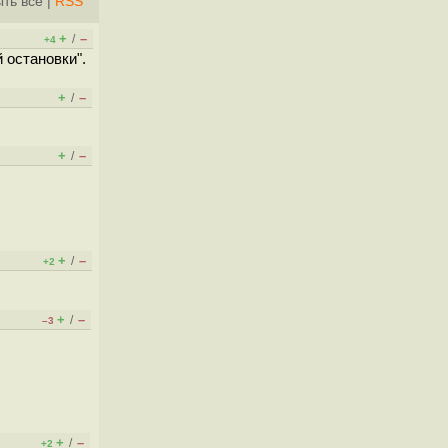
ть всё
|
RSS
+
–
/
+4
 остановки".
+
–
/
+
–
/
+
–
/
+2
+
–
/
–3
+
–
/
+2