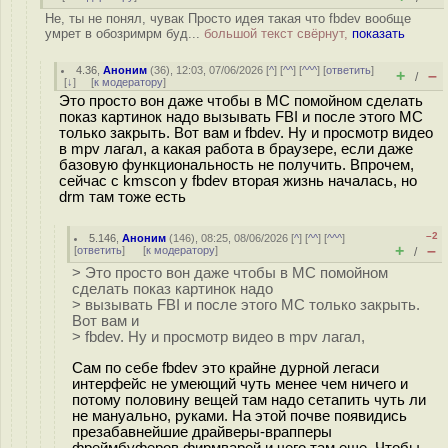
Не, ты не понял, чувак Просто идея такая что fbdev вообще
умрет в обозримрм буд...
большой текст свёрнут,
показать
4.36
,
Аноним
(
36
), 12:03, 07/06/2026 [
^
] [
^^
] [
^^^
] [
ответить
]
+
–
/
[
↓
] [
к модератору
]
Это просто вон даже чтобы в MC помойном сделать
показ картинок надо вызывать FBI и после этого MC
только закрыть. Вот вам и fbdev. Ну и просмотр видео
в mpv лагал, а какая работа в браузере, если даже
базовую функциональность не получить. Впрочем,
сейчас с kmscon у fbdev вторая жизнь началась, но
drm там тоже есть
–2
5.146
,
Аноним
(
146
), 08:25, 08/06/2026 [
^
] [
^^
] [
^^^
]
+
–
[
ответить
]
[
к модератору
]
/
> Это просто вон даже чтобы в MC помойном
сделать показ картинок надо
> вызывать FBI и после этого MC только закрыть.
Вот вам и
> fbdev. Ну и просмотр видео в mpv лагал,
Сам по себе fbdev это крайне дурной легаси
интерфейс не умеющий чуть менее чем ничего и
потому половину вещей там надо сетапить чуть ли
не мануально, руками. На этой почве появидись
презабавнейшие драйверы-врапперы
фреймбуферов фирмварей и чего там еще. Чтобы