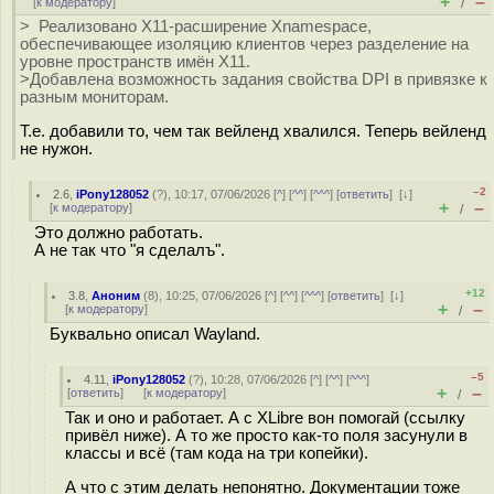
+
–
[
к модератору
]
/
> Реализовано X11-расширение Xnamespace,
обеспечивающее изоляцию клиентов через разделение на
уровне пространств имён X11.
>Добавлена возможность задания свойства DPI в привязке к
разным мониторам.
Т.е. добавили то, чем так вейленд хвалился. Теперь вейленд
не нужон.
–2
2.6
,
iPony128052
(
?
), 10:17, 07/06/2026 [
^
] [
^^
] [
^^^
] [
ответить
]
[
↓
]
+
–
[
к модератору
]
/
Это должно работать.
А не так что "я сделалъ".
+12
3.8
,
Аноним
(
8
), 10:25, 07/06/2026 [
^
] [
^^
] [
^^^
] [
ответить
]
[
↓
]
+
–
[
к модератору
]
/
Буквально описал Wayland.
–5
4.11
,
iPony128052
(
?
), 10:28, 07/06/2026 [
^
] [
^^
] [
^^^
]
+
–
[
ответить
]
[
к модератору
]
/
Так и оно и работает. А с XLibre вон помогай (ссылку
привёл ниже). А то же просто как-то поля засунули в
классы и всё (там кода на три копейки).
А что с этим делать непонятно. Документации тоже