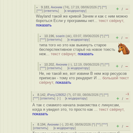
9.183
,
Аноним
(
74
), 17:19, 08/06/2026 [
^
] [
^^
]
+
–
/
[
^^^
] [
ответить
]
[
к модератору
]
Wayland такой же кривой Зачем и как с ним можно
бороться Если у программы нет...
текст свёрнут,
показать
10.196
,
soarin
(
ok
), 03:07, 09/06/2026 [
^
] [
^^
]
+
–
/
[
^^^
] [
ответить
]
[
к модератору
]
типа того но это как выкинуть старое
бесперспективное старьё на новое тоесть
неж...
текст свёрнут,
показать
10.202
,
Аноним
(
-
), 12:19, 09/06/2026 [
^
] [
^^
]
+
–
/
[
^^^
] [
ответить
]
[
к модератору
]
Не, не такой же, вот извини В нем жор ресурсов
приписан - тому кто рендерит И ...
большой текст
свёрнут,
показать
–1
8.142
,
iPony128052
(
?
), 07:00, 08/06/2026 [
^
] [
^^
]
+
–
[
^^^
] [
ответить
]
[
↑
] [
к модератору
]
/
А так с смамого начала знакомства с линуксам,
когда я увидел это, то просто как ...
текст свёрнут,
показать
8.194
,
Аноним
(
-
), 20:40, 08/06/2026 [
^
] [
^^
] [
^^^
]
+
–
/
[
ответить
]
[
к модератору
]