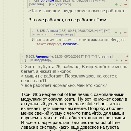
7.83
,
Аноним
(
82
), 15:33, 07/06/2026 [
^
] [
^^
] [
^^^
]
+
–
[
ответить
]
[
к модератору
]
/
>Так и запишем, нигде кроме гнома не работает.
В гноме работает, но не работает Гном.
8.125
,
Аноним
(
133
), 00:34, 08/06/2026 [
^
] [
^^
] [
^^^
]
+
–
/
[
ответить
]
[
к модератору
]
И вот с этим вот всем вы хотите заместить Виндовз
...
текст свёрнут,
показать
–1
5.203
,
Аноним
(
-
), 12:36, 09/06/2026 [
^
] [
^^
] [
^^^
] [
ответить
]
+
–
[
↑
] [
к модератору
]
/
> Хост - кубунта 26, вайланд. В виртуалбоксе мышь
бегает, а нажатия кнопок
> мыши не работают. Переключаюсь на хосте в
сеанс на х11 -
> все работает нормально. Чей это косяк?
Твой. Ибо нехрен out of tree левак с самопальными
модулями от оракла юзать. Ну вот не может оракл в
актуальный девелоп кернела и state of art - и это
вылезает чуть менее чем везде. Попробуй более-
менее свежий куему с чем-то типа virtio, для мыши
впрочем там и его usb-таблета хватит выше крыши.
И все это норм работает без инсталла out of tree
левака в систему, каких еще довесков на гуеста