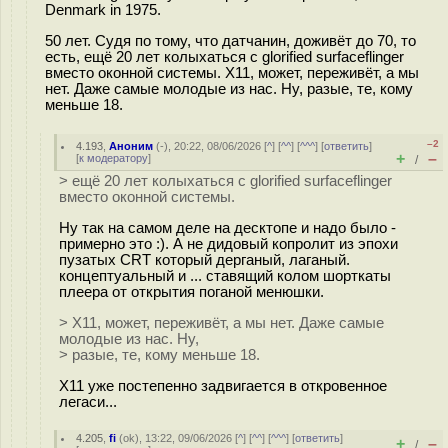
Denmark in 1975.
50 лет. Судя по тому, что датчанин, доживёт до 70, то
есть, ещё 20 лет колыхаться с glorified surfaceflinger
вместо оконной системы. X11, может, переживёт, а мы
нет. Даже самые молодые из нас. Ну, разые, те, кому
меньше 18.
–2
4.193
,
Аноним
(
-
), 20:22, 08/06/2026 [
^
] [
^^
] [
^^^
] [
ответить
]
+
–
[
к модератору
]
/
> ещё 20 лет колыхаться с glorified surfaceflinger
вместо оконной системы.
Ну так на самом деле на десктопе и надо было -
примерно это :). А не дидовый копролит из эпохи
пузатых CRT который дерганый, лаганый.
концептуальный и ... ставящий колом шорткаты
плеера от открытия поганой менюшки.
> X11, может, переживёт, а мы нет. Даже самые
молодые из нас. Ну,
> разые, те, кому меньше 18.
X11 уже постепенно задвигается в откровенное
легаси...
4.205
,
fi
(
ok
), 13:22, 09/06/2026 [
^
] [
^^
] [
^^^
] [
ответить
]
+
–
/