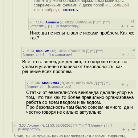
Тем что у меня большой нормальный монитор С
современными фичами И даже порой н...
большой
текст свёрнут,
показать
+1
7.145
,
Аноним
(
-
), 08:22, 08/06/2026 [
^
] [
^^
] [
^^^
]
+
–
[
ответить
]
[
↑
] [
к модератору
]
/
Никогда не испытывал с иксами проблем. Как же
так?
+4
5.13
,
Аноним
(
13
), 10:33, 07/06/2026 [
^
] [
^^
] [
^^^
]
+
–
[
ответить
]
[
↑
] [
к модератору
]
/
Всё что с вялендом делают, это хорошо ездят по
ушам и усиленно впаривают безопасность, как
решение всех проблем.
6.136
,
Аноним83
(
?
), 04:30, 08/06/2026 [
^
] [
^^
] [
^^^
]
+
–
/
[
ответить
]
[
к модератору
]
Статьи от евангелистов вейланда делали упор на
том, что там как то более правильно организована
работа со всем вводом и выводом.
Про безопасность там было совсем немного, да и
честно говоря не сильно актуально.
–4
3.33
,
Аноним
(
-
), 11:53, 07/06/2026 [
^
] [
^^
] [
^^^
] [
ответить
]
[
↑
]
+
–
[
к модератору
]
/
Чочо, ты не хочешь вечно наслаждаться лагами, тирингом,