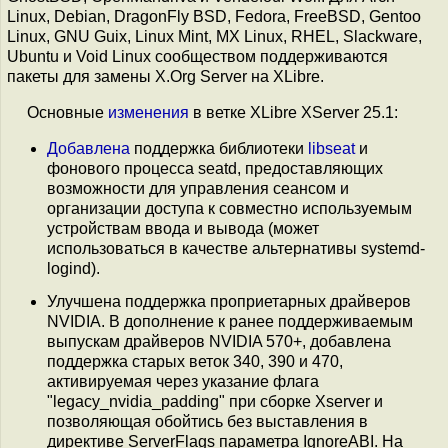
Linux, Debian, DragonFly BSD, Fedora, FreeBSD, Gentoo
Linux, GNU Guix, Linux Mint, MX Linux, RHEL, Slackware,
Ubuntu и Void Linux сообществом поддерживаются
пакеты для замены X.Org Server на XLibre.
Основные
изменения
в ветке XLibre XServer 25.1:
Добавлена
поддержка библиотеки
libseat
и
фонового процесса seatd, предоставляющих
возможности для управления сеансом и
организации доступа к совместно используемым
устройствам ввода и вывода (может
использоваться в качестве альтернативы systemd-
logind).
Улучшена поддержка проприетарных драйверов
NVIDIA. В дополнение к ранее поддерживаемым
выпускам драйверов NVIDIA 570+, добавлена
поддержка старых веток 340, 390 и 470,
активируемая через указание флага
"legacy_nvidia_padding" при сборке Xserver и
позволяющая обойтись без выставления в
директиве ServerFlags параметра IgnoreABI. На