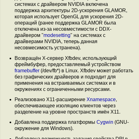
системах с драйвером NVIDIA включена
поддержка архитектуры 2D-ускорения GLAMOR,
которая использует OpenGL для ускорения 2D-
операций (ранее поддержка GLAMOR была
отключена из-за несовместимости с DDX-
драйвером "
modesetting
" на системах с
драйверами NVIDIA, теперь данная
несовмесимость устранена).
Возвращён X-сервер Xfbdev, использующий
фреймбуфер, предоставляемый устройством
framebuffer
(/dev/fb*) в Linux. Xfbdev может работать
без графических драйверов и подходит для
применения на встраиваемых системах и в
окружениях с ограниченными ресурсами.
Реализовано X11-расширение
Xnamespace
,
обеспечивающее изоляцию клиентов через
разделение на уровне пространств имён X11.
Добавлена поддержка платформы
Cygwin
(GNU-
окружение для Windows).
Добавлена возможность задания свойства DPI в