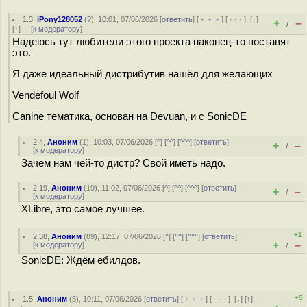
1.3
,
iPony128052
(
?
), 10:01, 07/06/2026 [
ответить
] [
﹢﹢﹢
] [
· · ·
]
[
↓
]
+
–
/
[
↑
] [
к модератору
]
Надеюсь тут любители этого проекта наконец-то поставят
это.
Я даже идеальный дистрибутив нашёл для желающих
Vendefoul Wolf
Canine тематика, основан на Devuan, и с SonicDE
2.4
,
Аноним
(
1
), 10:03, 07/06/2026 [
^
] [
^^
] [
^^^
] [
ответить
]
+
–
/
[
к модератору
]
Зачем нам чей-то дистр? Свой иметь надо.
2.19
,
Аноним
(
19
), 11:02, 07/06/2026 [
^
] [
^^
] [
^^^
] [
ответить
]
+
–
/
[
к модератору
]
XLibre, это самое лучшее.
+1
2.38
,
Аноним
(
89
), 12:17, 07/06/2026 [
^
] [
^^
] [
^^^
] [
ответить
]
+
–
[
к модератору
]
/
SonicDE: Ждём ебилдов.
+5
1.5
,
Аноним
(
5
), 10:11, 07/06/2026 [
ответить
] [
﹢﹢﹢
] [
· · ·
]
[
↓
] [
↑
]