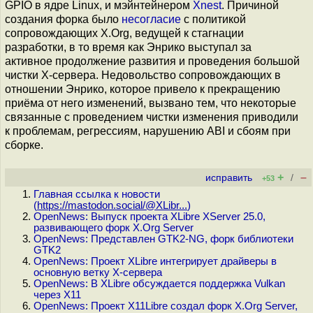
GPIO в ядре Linux, и мэйнтейнером
Xnest
. Причиной
создания форка было
несогласие
с политикой
сопровождающих X.Org, ведущей к стагнации
разработки, в то время как Энрико выступал за
активное продолжение развития и проведения большой
чистки X-сервера. Недовольство сопровождающих в
отношении Энрико, которое привело к прекращению
приёма от него изменений, вызвано тем, что некоторые
связанные с проведением чистки изменения приводили
к проблемам, регрессиям, нарушению ABI и сбоям при
сборке.
+
–
исправить
/
+53
Главная ссылка к новости
(
https://mastodon.social/@XLibr...
)
OpenNews: Выпуск проекта XLibre XServer 25.0,
развивающего форк X.Org Server
OpenNews: Представлен GTK2-NG, форк библиотеки
GTK2
OpenNews: Проект XLibre интегрирует драйверы в
основную ветку X-сервера
OpenNews: В XLibre обсуждается поддержка Vulkan
через X11
OpenNews: Проект X11Libre создал форк X.Org Server,