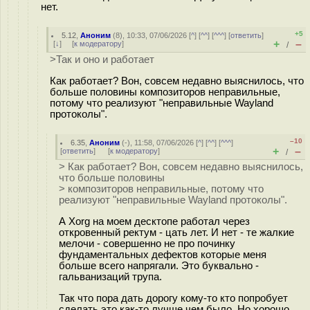
нет.
+5
5.12
,
Аноним
(
8
), 10:33, 07/06/2026 [
^
] [
^^
] [
^^^
] [
ответить
]
+
–
[
↓
] [
к модератору
]
/
>Так и оно и работает
Как работает? Вон, совсем недавно выяснилось, что
больше половины композиторов неправильные,
потому что реализуют "неправильные Wayland
протоколы".
–10
6.35
,
Аноним
(
-
), 11:58, 07/06/2026 [
^
] [
^^
] [
^^^
]
+
–
[
ответить
]
[
к модератору
]
/
> Как работает? Вон, совсем недавно выяснилось,
что больше половины
> композиторов неправильные, потому что
реализуют "неправильные Wayland протоколы".
А Xorg на моем десктопе работал через
откровенный ректум - цать лет. И нет - те жалкие
мелочи - совершенно не про починку
фундаментальных дефектов которые меня
больше всего напрягали. Это буквально -
гальванизаций трупа.
Так что пора дать дорогу кому-то кто попробует
сделать это как-то лучше чем было. Но хорошо