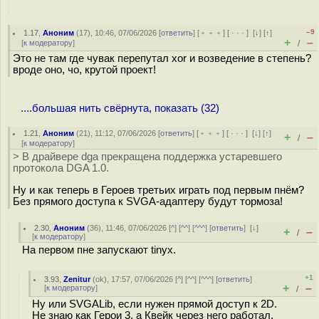
–9
1.17
,
Аноним
(
17
), 10:46, 07/06/2026 [
ответить
] [
﹢﹢﹢
] [
· · ·
]
[
↓
] [
↑
]
+
–
[
к модератору
]
/
Это не там где чувак перепутал xor и возведение в степень?
вроде оно, чо, крутой проект!
....большая нить свёрнута, показать (32)
1.21
,
Аноним
(
21
), 11:12, 07/06/2026 [
ответить
] [
﹢﹢﹢
] [
· · ·
]
[
↓
] [
↑
]
+
–
/
[
к модератору
]
> В драйвере dga прекращена поддержка устаревшего
протокола DGA 1.0.
Ну и как теперь в Героев третьих играть под первым пнём?
Без прямого доступа к SVGA-адаптеру будут тормоза!
2.30
,
Аноним
(
36
), 11:46, 07/06/2026 [
^
] [
^^
] [
^^^
] [
ответить
]
[
↓
]
+
–
/
[
к модератору
]
На первом пне запускают tinyx.
+1
3.93
,
Zenitur
(
ok
), 17:57, 07/06/2026 [
^
] [
^^
] [
^^^
] [
ответить
]
+
–
[
к модератору
]
/
Ну или SVGALib, если нужен прямой доступ к 2D.
Не знаю как Герои 3, а Квейк через него работал.