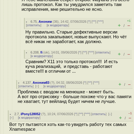
лишь протокол. Как ты умудрился заметить там
исправления, мне решительно не ясно.
+1
6.75
,
Аноним
(
36
), 14:42, 07/06/2026 [
^
] [
^^
] [
^^^
]
+
–
[
ответить
]
[
к модератору
]
/
Ну правильно. Старые дефективные версии
протокола закапывают, новые выпускают. Но чёт
всё никак не заработает, как должно.
6.208
,
fi
(
ok
), 14:01, 09/06/2026 [
^
] [
^^
] [
^^^
] [
ответить
]
+
–
/
[
к модератору
]
Сравним? X11 это только протокол!!! И есть
куча реализаций, и представь - работают
вместе!!! в отличии от ...
4.137
,
Аноним83
(
?
), 04:32, 08/06/2026 [
^
] [
^^
] [
^^^
]
+
–
/
[
ответить
]
[
↑
] [
к модератору
]
Проблема с вводом на менюшке - может быть.
А вот про отрисовку - больше похоже что у вас памяти
не хватает, тут вейланд будет ничем не лучше.
–1
2.7
,
iPony128052
(
?
), 10:24, 07/06/2026 [
^
] [
^^
] [
^^^
] [
ответить
]
[
↓
]
+
–
[
↑
] [
к модератору
]
/
Вот тут пытаются хоть как-то увидеть работу тех самых
Xnamespace