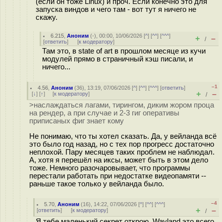
(если он тоже Linux) и проч. Если конечно это для
запуска виндов и чего там - вот тут я ничего не
скажу.
6.215
,
Аноним
(
-
), 00:00, 10/06/2026 [
^
] [
^^
] [
^^^
]
+
–
/
[
ответить
]
[
к модератору
]
Там это, в state of art в прошлом месяце из кучи
модулей прямо в страничный кэш писали, и
ничего...
–1
4.56
,
Аноним
(
36
), 13:19, 07/06/2026 [
^
] [
^^
] [
^^^
] [
ответить
]
+
–
[
↓
] [
↑
] [
к модератору
]
/
>наслаждаться лагами, тирингом, диким жором проца
на рендер, а при случае и 2-3 гиг оперативы
приписаных фиг знает кому
Не понимаю, что ты хотел сказать. Да, у вейланда всё
это было год назад, но с тех пор прогресс достаточно
неплохой. Пару месяцев таких проблем не наблюдал.
А, хотя я перешёл на иксы, может быть в этом дело
тоже. Немного разочаровывает, что программы
перестали работать при недостатке видеопамяти --
раньше такое только у вейланда было.
–4
5.70
,
Аноним
(
16
), 14:22, 07/06/2026 [
^
] [
^^
] [
^^^
]
+
–
[
ответить
]
[
к модератору
]
/
Я тебе маленький секрет открою. Wayland это всего