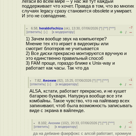
легаси во всём мире -- у нас же тут каждый
поддерживает что хочет. Правда в том, что во многих
случаях legacy сразу становится obsolete и умирает.
И это не совпадение.
–7
6.58
,
heraldofschiza
(
ok
), 13:30, 07/06/2026 [
^
] [
^^
] [
^^^
]
+
–
[
ответить
]
[
↓
] [
к модератору
]
/
1) Зачем вообще звук на компьютере?
Мнение тех кто играет в видеоигры или
смотрит блоггеров не учитывается
2) Все диски прекрасно монтируются вручную и
это единственно правильный способ
3) FAM проще, гораздо ближе к Unix-way и
работает как часы. Так что да
–1
7.82
,
Аноним
(
82
), 15:25, 07/06/2026 [
^
] [
^^
] [
^^^
]
+
–
[
ответить
]
[
↓
] [
к модератору
]
/
ALSA, кстати, работает прекрасно, и не кушет
батарею букваря. Напуркуа вообще все эти
комбайны. Такое чувство, что на пайпваер всех
запихивают, чтоб была возможность записывать
виде с экрана в вайленде.
–1
8.102
,
Аноним
(
102
), 20:33, 07/06/2026 [
^
] [
^^
] [
^^^
]
+
–
[
ответить
]
[
к модератору
]
/
да на дебиане фаерфокс с алсой работает, хромиум