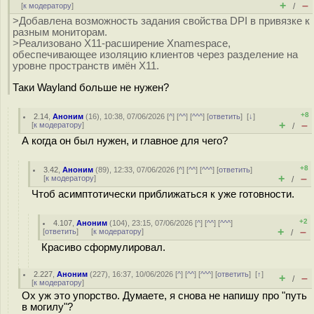
+
–
[
к модератору
]
/
>Добавлена возможность задания свойства DPI в привязке к
разным мониторам.
>Реализовано X11-расширение Xnamespace,
обеспечивающее изоляцию клиентов через разделение на
уровне пространств имён X11.
Таки Wayland больше не нужен?
+8
2.14
,
Аноним
(
16
), 10:38, 07/06/2026 [
^
] [
^^
] [
^^^
] [
ответить
]
[
↓
]
+
–
[
к модератору
]
/
А когда он был нужен, и главное для чего?
+8
3.42
,
Аноним
(
89
), 12:33, 07/06/2026 [
^
] [
^^
] [
^^^
] [
ответить
]
+
–
[
к модератору
]
/
Чтоб асимптотически приближаться к уже готовности.
+2
4.107
,
Аноним
(
104
), 23:15, 07/06/2026 [
^
] [
^^
] [
^^^
]
+
–
[
ответить
]
[
к модератору
]
/
Красиво сформулировал.
2.227
,
Аноним
(
227
), 16:37, 10/06/2026 [
^
] [
^^
] [
^^^
] [
ответить
]
[
↑
]
+
–
/
[
к модератору
]
Ох уж это упорство. Думаете, я снова не напишу про "путь
в могилу"?