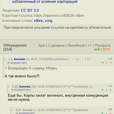
избавленный от влияния корпораций
Лицензия:
CC BY 3.0
Короткая ссылка: https://opennet.ru/65636-xlibre
Ключевые слова:
xlibre
,
xorg
При перепечатке указание ссылки на opennet.ru обязательно
Обсуждение
Ajax
|
1 уровень
|
Линейный
|
+/-
|
Раскрыть
(214)
всё
|
RSS
+22
1.1
,
Аноним
(
1
), 09:47, 07/06/2026 [
ответить
] [
﹢﹢﹢
] [
· · ·
]
[
↓
]
+
–
[
к модератору
]
/
> Возвращён X-сервер Xfbdev
А так можно было?!
+10
2.16
,
Аноним
(
16
), 10:42, 07/06/2026 [
^
] [
^^
] [
^^^
] [
ответить
]
[
↓
]
+
–
[
к модератору
]
/
Ещё бы. Корпы пилят вяленого, внутренняя конкуренция
им не нужна.
–10
3.27
,
Аноним
(
-
), 11:43, 07/06/2026 [
^
] [
^^
] [
^^^
] [
ответить
]
+
–
[
к модератору
]
/