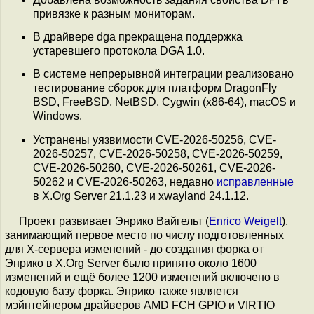
привязке к разным мониторам.
В драйвере dga прекращена поддержка
устаревшего протокола DGA 1.0.
В системе непрерывной интеграции реализовано
тестирование сборок для платформ DragonFly
BSD, FreeBSD, NetBSD, Cygwin (x86-64), macOS и
Windows.
Устранены уязвимости CVE-2026-50256, CVE-
2026-50257, CVE-2026-50258, CVE-2026-50259,
CVE-2026-50260, CVE-2026-50261, CVE-2026-
50262 и CVE-2026-50263, недавно
исправленные
в X.Org Server 21.1.23 и xwayland 24.1.12.
Проект развивает Энрико Вайгельт (
Enrico Weigelt
),
занимающий первое место по числу подготовленных
для X-сервера изменений - до создания форка от
Энрико в X.Org Server было принято около 1600
изменений и ещё более 1200 изменений включено в
кодовую базу форка. Энрико также является
мэйнтейнером драйверов AMD FCH GPIO и VIRTIO