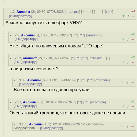
–4
1.2
,
Аноним
(
2
), 09:50, 07/06/2026 [
ответить
] [
﹢﹢﹢
] [
· · ·
]
[
↓
] [
↑
]
+
–
[
к модератору
]
/
А можно выпустить ещё форк VHS?
+3
2.9
,
Аноним
(
-
), 10:25, 07/06/2026 [
^
] [
^^
] [
^^^
] [
ответить
]
+
–
[
к модератору
]
/
Уже. Ищите по ключевым словам "LTO tape".
+3
2.39
,
онанист
(
?
), 12:18, 07/06/2026 [
^
] [
^^
] [
^^^
] [
ответить
]
[
↓
]
+
–
[
к модератору
]
/
а лицензия позволяет?
3.89
,
Аноним
(
89
), 17:01, 07/06/2026 [
^
] [
^^
] [
^^^
] [
ответить
]
+
–
/
[
к модератору
]
Все патенты на это давно протухли.
+1
2.97
,
Аноним
(
97
), 18:34, 07/06/2026 [
^
] [
^^
] [
^^^
] [
ответить
]
[
↑
]
+
–
[
к модератору
]
/
Очень тонкий троллинг, что некоторые даже не поняли.
3.133
,
Аноним
(
133
), 02:04, 08/06/2026
Скрыто ботом-
+
–
/
модератором
[
к модератору
]