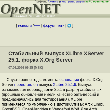
Профиль:
Аноним
(
вход
|
регистрация
)
неRU
opennet.me
[
новости
/
+++
|
форум
|
теги
|
]
Стабильный выпуск XLibre XServer
25.1, форка X.Org Server
07.06.2026 09:35 (MSK)
Спустя ровно год с момента
основания
форка X.Org
Server
представлен
выпуск
XLibre 25.1.6
. Выпуск
ознаменовал перевод ветки 25.1 в разряд стабильных
(прошлые обновления имели качество бета-версий и
предназначались для тестирования). XLibre
применяется по умолчанию в дистрибутивах Artix Linux,
GhostBSD, OpenMandriva и Vendefoul Wolf. Для Arch