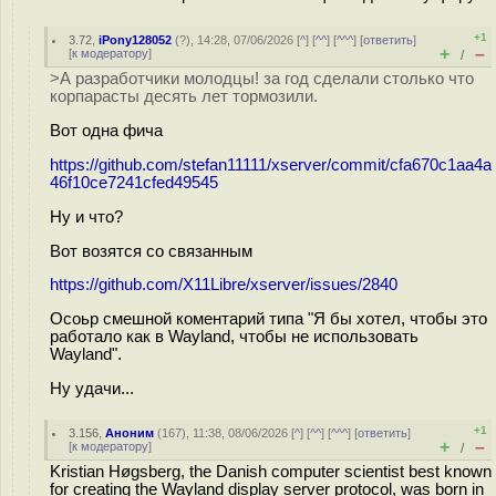
+1
3.72
,
iPony128052
(
?
), 14:28, 07/06/2026 [
^
] [
^^
] [
^^^
] [
ответить
]
+
–
[
к модератору
]
/
>А разработчики молодцы! за год сделали столько что
корпарасты десять лет тормозили.
Вот одна фича
https://github.com/stefan11111/xserver/commit/cfa670c1aa4a
46f10ce7241cfed49545
Ну и что?
Вот возятся со связанным
https://github.com/X11Libre/xserver/issues/2840
Осоьр смешной коментарий типа "Я бы хотел, чтобы это
работало как в Wayland, чтобы не использовать
Wayland".
Ну удачи...
+1
3.156
,
Аноним
(
167
), 11:38, 08/06/2026 [
^
] [
^^
] [
^^^
] [
ответить
]
+
–
[
к модератору
]
/
Kristian Høgsberg, the Danish computer scientist best known
for creating the Wayland display server protocol, was born in