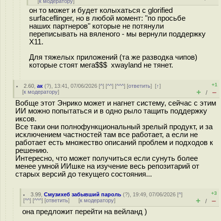
[
к модератору
]
он то может и будет колыхаться с glorified
surfaceflinger, но в любой момент: "по просьбе
наших партнеров" которые не потянули
переписывать на вяленого - мы вернули поддержку
X11.
Для тяжелых приложений (та же разводка чипов)
которые стоят мега$$$ xwayland не тянет.
+1
2.60
,
ак
(
?
), 13:41, 07/06/2026 [
^
] [
^^
] [
^^^
] [
ответить
]
[
↑
]
+
–
[
к модератору
]
/
Вобще этот Энрико может и нагнет систему, сейчас с этим
ИИ можно попытаться и в одно рыло тащить поддержку
иксов.
Все таки они полнофункциональный зрелый продукт, и за
исключением частностей там все работает, а если не
работает есть множество описаний проблем и подходов к
решению.
Интересно, что может получиться если сунуть более
менее умной ИИшке на изучение весь репозитарий от
старых версий до текущего состояния...
+3
3.99
,
Смузихеб забывший пароль
(
?
), 19:49, 07/06/2026 [
^
]
+
–
[
^^
] [
^^^
] [
ответить
]
[
к модератору
]
/
она предложит перейти на вейланд )