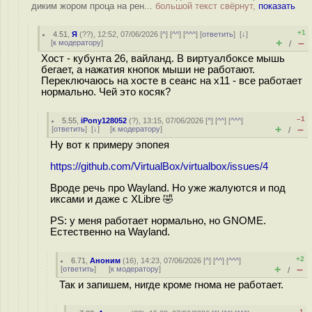
диким жором проца на рен...
большой текст свёрнут,
показать
+1
4.51
,
Я
(
??
), 12:52, 07/06/2026 [
^
] [
^^
] [
^^^
] [
ответить
]
[
↓
]
+
–
[
к модератору
]
/
Хост - кубунта 26, вайланд. В виртуалбоксе мышь
бегает, а нажатия кнопок мыши не работают.
Переключаюсь на хосте в сеанс на х11 - все работает
нормально. Чей это косяк?
–1
5.55
,
iPony128052
(
?
), 13:15, 07/06/2026 [
^
] [
^^
] [
^^^
]
+
–
[
ответить
]
[
↓
] [
к модератору
]
/
Ну вот к примеру эпопея
https://github.com/VirtualBox/virtualbox/issues/4
Вроде речь про Wayland. Но уже жалуются и под
иксами и даже с XLibre 🤣
PS: у меня работает нормально, но GNOME.
Естественно на Wayland.
+2
6.71
,
Аноним
(
16
), 14:23, 07/06/2026 [
^
] [
^^
] [
^^^
]
+
–
[
ответить
]
[
к модератору
]
/
Так и запишем, нигде кроме гнома не работает.
–1