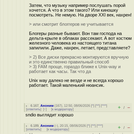
Затем, что музыку например послушать порой
хочется. А что в этом такого? Или киношку
посмотреть. Не немую. На дворе XXI век, нахрен!
> или смотрит блоггеров не учитывается
Блогеры разные бывают. Вон там господа на
дельта-крыле в облаках рассекают. А вот костюм
железного человека из настоящего титана
запилили. Даже, нахрен, летает, представляете?
> 2) Все диски прекрасно монтируются вручную
и это единственно правильный способ
> 3) FAM проще, гораздо ближе к Unix-way и
работает как часы. Так что да
Unix way далеко не везде и не всегда хорошо
работает. Такой маленький нюансик.
6.167
,
Аноним
(
167
), 12:50, 08/06/2026 [
^
] [
^^
] [
^^^
]
+
–
/
[
ответить
]
[
↑
] [
к модератору
]
sndio выглядит хорошо
6.189
,
Аноним
(
-
), 20:15, 08/06/2026 [
^
] [
^^
] [
^^^
]
+
–
/
[
ответить
]
[
к модератору
]