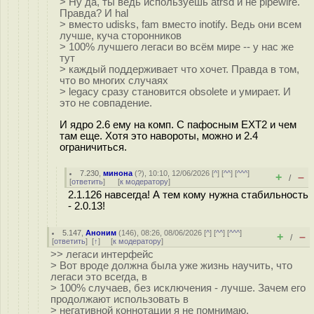
> Ну да, ты ведь используешь atrsd и не pipewire.
Правда? И hal
> вместо udisks, fam вместо inotify. Ведь они всем
лучше, куча сторонников
> 100% лучшего легаси во всём мире -- у нас же
тут
> каждый поддерживает что хочет. Правда в том,
что во многих случаях
> legacy сразу становится obsolete и умирает. И
это не совпадение.
И ядро 2.6 ему на комп. С пафосным EXT2 и чем
там еще. Хотя это навороты, можно и 2.4
ограничиться.
7.230
,
минона
(
?
), 10:10, 12/06/2026 [
^
] [
^^
] [
^^^
]
+
–
/
[
ответить
]
[
к модератору
]
2.1.126 навсегда! А тем кому нужна стабильность
- 2.0.13!
5.147
,
Аноним
(
146
), 08:26, 08/06/2026 [
^
] [
^^
] [
^^^
]
+
–
/
[
ответить
]
[
↑
] [
к модератору
]
>> легаси интерфейс
> Вот вроде должна была уже жизнь научить, что
легаси это всегда, в
> 100% случаев, без исключения - лучше. Зачем его
продолжают использовать в
> негативной коннотации я не помнимаю.