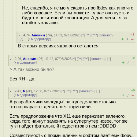
Не, спасибо, я не могу сказать про fbdev как апю что
либо хорошее. Если вы можете - у вас оно пусть и
будет в позитивной коннотации. А для меня - я за
drm/kms как апю.
–1
4.74
,
Аноним
(
74
), 14:33, 07/06/2026 [
^
] [
^^
] [
^^^
] [
ответить
]
+
–
[
↑
] [
к модератору
]
/
В старых версиях ядра оно останется.
+2
2.26
,
Аноним
(
26
), 11:42, 07/06/2026 [
^
] [
^^
] [
^^^
] [
ответить
]
[
↑
]
+
–
[
к модератору
]
/
> А так можно было?
Без RH - да.
+9
2.41
,
fi
(
ok
), 12:30, 07/06/2026 [
^
] [
^^
] [
^^^
] [
ответить
]
[
↓
]
+
–
[
к модератору
]
/
А разработчики молодцы! за год сделали столько
что корпарасты десять лет тормозили.
Есть предположение что X11 еще переживет вяленого,
когда того начнут заменять на суперпутер новое, тот же
гугл найдет фатальный недостаток в нем :DDDDD
Совместимость с промышленным софтом дает ему фору.