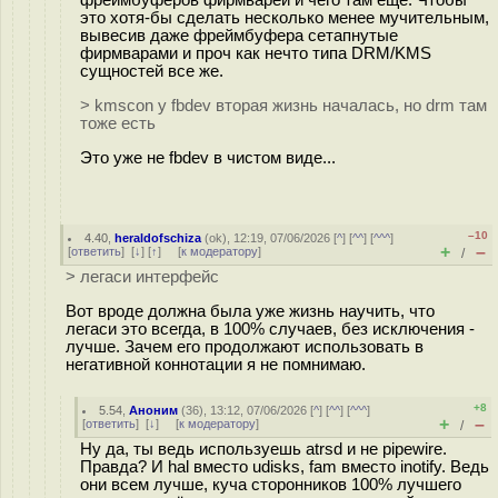
это хотя-бы сделать несколько менее мучительным,
вывесив даже фреймбуфера сетапнутые
фирмварами и проч как нечто типа DRM/KMS
сущностей все же.
> kmscon у fbdev вторая жизнь началась, но drm там
тоже есть
Это уже не fbdev в чистом виде...
–10
4.40
,
heraldofschiza
(
ok
), 12:19, 07/06/2026 [
^
] [
^^
] [
^^^
]
+
–
[
ответить
]
[
↓
] [
↑
] [
к модератору
]
/
> легаси интерфейс
Вот вроде должна была уже жизнь научить, что
легаси это всегда, в 100% случаев, без исключения -
лучше. Зачем его продолжают использовать в
негативной коннотации я не помнимаю.
+8
5.54
,
Аноним
(
36
), 13:12, 07/06/2026 [
^
] [
^^
] [
^^^
]
+
–
[
ответить
]
[
↓
] [
к модератору
]
/
Ну да, ты ведь используешь atrsd и не pipewire.
Правда? И hal вместо udisks, fam вместо inotify. Ведь
они всем лучше, куча сторонников 100% лучшего