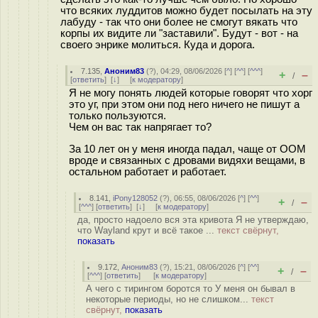
что всяких луддитов можно будет посылать на эту
лабуду - так что они более не смогут вякать что
корпы их видите ли "заставили". Будут - вот - на
своего энрике молиться. Куда и дорога.
7.135
,
Аноним83
(
?
), 04:29, 08/06/2026 [
^
] [
^^
] [
^^^
]
+
–
/
[
ответить
]
[
↓
] [
к модератору
]
Я не могу понять людей которые говорят что хорг
это уг, при этом они под него ничего не пишут а
только пользуются.
Чем он вас так напрягает то?
За 10 лет он у меня иногда падал, чаще от OOM
вроде и связанных с дровами видяхи вещами, в
остальном работает и работает.
8.141
,
iPony128052
(
?
), 06:55, 08/06/2026 [
^
] [
^^
]
+
–
/
[
^^^
] [
ответить
]
[
↓
] [
к модератору
]
да, просто надоело вся эта кривота Я не утверждаю,
что Wayland крут и всё такое ...
текст свёрнут,
показать
9.172
,
Аноним83
(
?
), 15:21, 08/06/2026 [
^
] [
^^
]
+
–
/
[
^^^
] [
ответить
]
[
к модератору
]
А чего с тирингом боротся то У меня он бывал в
некоторые периоды, но не слишком...
текст
свёрнут,
показать