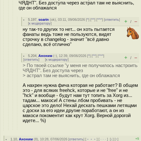
ЧЯДНТ". Без доступа через астрал там не выяснить,
где он облажался
5.197
,
soarin
(
ok
), 03:11, 09/06/2026 [
^
] [
^^
] [
^^^
] [
ответить
]
+
–
/
[
к модератору
]
ну так-то других то нет... он хоть пытается
фанаты ведь тоже не пользуются, видят
строчку в changelog - значит "всё давно
сделано, всё отлично"
5.204
,
Аноним
(
-
), 12:39, 09/06/2026 [
^
] [
^^
] [
^^^
]
+
–
/
[
ответить
]
[
к модератору
]
> По твоей ссылке "у меня не получилось настроить
ЧЯДНТ". Без доступа через
> астрал там не выяснить, где он облажался
А нахрен нужна фича которая не работает? В общем
это - для всяких freehck, которые и не "free" и не
"hck" и вообще - будут нам тут топить за Xorg из...
тадам... макоси! А стены лбом пробивать - не
царское это дело! Нехай дескать пешками летящми
с доски за его идеи другие поработают, а он из
макоси покоментит как крут Xorg. Верной дорогой
идете... %)
+5
1.10
,
Аноним
(
8
), 10:28, 07/06/2026 [
ответить
] [
﹢﹢﹢
] [
· · ·
]
[
↓
] [
↑
]