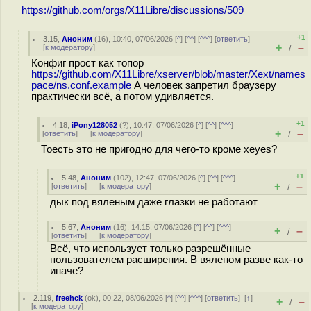
https://github.com/orgs/X11Libre/discussions/509
+1
3.15
,
Аноним
(
16
), 10:40, 07/06/2026 [
^
] [
^^
] [
^^^
] [
ответить
]
+
–
[
к модератору
]
/
Конфиг прост как топор
https://github.com/X11Libre/xserver/blob/master/Xext/names
pace/ns.conf.example
А человек запретил браузеру
практически всё, а потом удивляется.
+1
4.18
,
iPony128052
(
?
), 10:47, 07/06/2026 [
^
] [
^^
] [
^^^
]
+
–
[
ответить
]
[
к модератору
]
/
Тоесть это не пригодно для чего-то кроме xeyes?
+1
5.48
,
Аноним
(
102
), 12:47, 07/06/2026 [
^
] [
^^
] [
^^^
]
+
–
[
ответить
]
[
к модератору
]
/
дык под вяленым даже глазки не работают
5.67
,
Аноним
(
16
), 14:15, 07/06/2026 [
^
] [
^^
] [
^^^
]
+
–
/
[
ответить
]
[
к модератору
]
Всё, что использует только разрешённые
пользователем расширения. В вяленом разве как-то
иначе?
2.119
,
freehck
(
ok
), 00:22, 08/06/2026 [
^
] [
^^
] [
^^^
] [
ответить
]
[
↑
]
+
–
/
[
к модератору
]