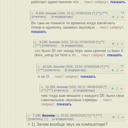
работает единственное что ...
текст свёрнут,
показать
+1
8.104
,
Аноним
(
104
), 23:11, 07/06/2026 [
^
] [
^^
] [
^^^
]
+
–
[
ответить
]
[
к модератору
]
/
Ви таки не помните те времена когда какой-нить
плеер в одиночку занимал звуковую...
текст свёрнут,
показать
9.108
,
Аноним
(
102
), 23:16, 07/06/2026 [
^
] [
^^
]
+
–
/
[
^^^
] [
ответить
]
[
к модератору
]
это было 20 лет назад https www opennet ru base X
dmix_setup txt html а то ...
текст свёрнут,
показать
+1
10.115
,
Аноним
(
104
), 23:54, 07/06/2026 [
^
] [
^^
]
+
–
[
^^^
] [
ответить
]
[
к модератору
]
/
я на i3 ...
текст свёрнут,
показать
11.150
,
Аноним
(
102
), 09:21, 08/06/2026 [
^
]
+
–
/
[
^^
] [
^^^
] [
ответить
]
[
к модератору
]
чем тогда вам мешали у каждого DE были свои
самопальные звуковые серверы ...
текст
свёрнут,
показать
7.190
,
Аноним
(
-
), 20:20, 08/06/2026 [
^
] [
^^
] [
^^^
]
+
–
/
[
ответить
]
[
↑
] [
к модератору
]
> 1) Зачем вообще звук на компьютере?