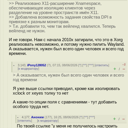
>> Реализовано X11-расширение Xnamespace,
обеспечивающее изоляцию клиентов через
разделение на уровне пространств имён X11.
>> Добавлена возможность задания свойства DPI в
привязке к разным мониторам.
> Т.е. добавили то, чем так вейленд хвалился. Теперь
вейленд не нужон.
И не говори. Нам с начала 2010х затирали, что это в Xorg
реализовать невозможно, и потому нужно пилить Wayland.
А оказывается, нужен был всего один человек и всего год
времени.
–2
3.143
,
iPony128052
(
?
), 07:15, 08/06/2026 [
^
] [
^^
] [
^^^
] [
ответить
]
+
–
[
к модератору
]
/
> А оказывается, нужен был всего один человек и всего
год времени
Я уже выше ссылки приводил, кроме как изолировать
xclock от xeyes толку то нет
А какие-то опции поля с сравнениями - тут добавить
особого труда нет.
4.177
,
Аноним
(
177
), 16:25, 08/06/2026 [
^
] [
^^
] [
^^^
]
+
–
/
[
ответить
]
[
к модератору
]
По твоей ссылке "у меня не получилось настроить