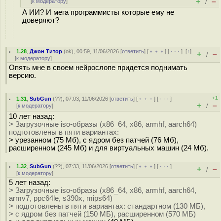
+
–
[
к модератору
]
/
А ИИ? И мега программисты которые ему не
доверяют?
1.28
,
Джон Титор
(
ok
), 00:59, 11/06/2026 [
ответить
] [
﹢﹢﹢
] [
· · ·
]
[
↑
]
+
–
/
[
к модератору
]
Опять мне в своем нейрослопе придется поднимать
версию.
+1
1.31
,
SubGun
(
??
), 07:03, 11/06/2026 [
ответить
] [
﹢﹢﹢
] [
· · ·
]
+
–
[
к модератору
]
/
10 лет назад:
> Загрузочные iso-образы (x86_64, x86, armhf, aarch64)
подготовлены в пяти вариантах:
> урезанном (75 Мб), с ядром без патчей (76 Мб),
расширенном (245 Мб) и для виртуальных машин (24 Мб).
1.32
,
SubGun
(
??
), 07:33, 11/06/2026 [
ответить
] [
﹢﹢﹢
] [
· · ·
]
+
–
/
[
к модератору
]
5 лет назад:
> Загрузочные iso-образы (x86_64, x86, armhf, aarch64,
armv7, ppc64le, s390x, mips64)
> подготовлены в пяти вариантах: стандартном (130 МБ),
> с ядром без патчей (150 МБ), расширенном (570 МБ)