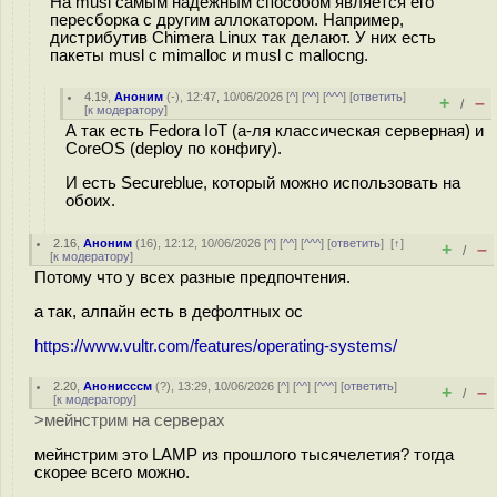
На musl самым надёжным способом является его
пересборка с другим аллокатором. Например,
дистрибутив Chimera Linux так делают. У них есть
пакеты musl с mimalloc и musl с mallocng.
4.19
,
Аноним
(
-
), 12:47, 10/06/2026 [
^
] [
^^
] [
^^^
] [
ответить
]
+
–
/
[
к модератору
]
А так есть Fedora IoT (а-ля классическая серверная) и
CoreOS (deploy по конфигу).
И есть Secureblue, который можно использовать на
обоих.
2.16
,
Аноним
(
16
), 12:12, 10/06/2026 [
^
] [
^^
] [
^^^
] [
ответить
]
[
↑
]
+
–
/
[
к модератору
]
Потому что у всех разные предпочтения.
а так, алпайн есть в дефолтных ос
https://www.vultr.com/features/operating-systems/
2.20
,
Анонисссм
(
?
), 13:29, 10/06/2026 [
^
] [
^^
] [
^^^
] [
ответить
]
+
–
/
[
к модератору
]
>мейнстрим на серверах
мейнстрим это LAMP из прошлого тысячелетия? тогда
скорее всего можно.