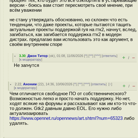
процент тех, кто будет это всё бэкпортить в устаревающие
версии - боюсь вам стоит пересмотреть своё мнение, при
всём уважении
не стану утверждать обоснованно, но склонен что есть
тенденции, что даже проекты, которые пытаются тащить
актуальные проекты поддержкой гуя на гтк2, начнут, вслед,
загибаться, как загибается поддержка гтк2 в модерн
дистрах. предлагаю вам использовать это как аргумент, в
своём внутреннем споре
3.30
,
Джон Титор
(
ok
), 01:08, 11/06/2026 [
^
] [
^^
] [
^^^
] [
ответить
]
+
–
/
[
к модератору
]
Не загнутся
2.22
,
Аноним
(
22
), 14:36, 10/06/2026 [
^
] [
^^
] [
^^^
] [
ответить
]
[
↑
]
+
–
/
[
к модератору
]
Чем отличается свободное ПО от собственнического?
Возможностью легко и просто начать поддержку. Но нет,
ходят всякие на форумы и рассказывают как им кто-то что-
то должен. Gtk2 давным давно EOL. Его нужно либо
актуализаировать
https://www.opennet.ru/opennews/art.shtml?num=65323
либо
удалять.