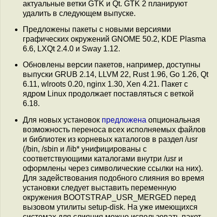
актуальные ветки GTK и Qt. GTK 2 планируют
удалить в следующем выпуске.
Предложены пакеты с новыми версиями
графических окружений GNOME 50.2, KDE Plasma
6.6, LXQt 2.4.0 и Sway 1.12.
Обновлены версии пакетов, например, доступны
выпуски GRUB 2.14, LLVM 22, Rust 1.96, Go 1.26, Qt
6.11, wlroots 0.20, nginx 1.30, Xen 4.21. Пакет с
ядром Linux продолжает поставляться с веткой
6.18.
Для новых установок
предложена
опциональная
возможность переноса всех исполняемых файлов
и библиотек из корневых каталогов в раздел /usr
(/bin, /sbin и /lib* унифицированы с
соответствующими каталогами внутри /usr и
оформлены через символические ссылки на них).
Для задействования подобного слияния во время
установки следует выставить переменную
окружения BOOTSTRAP_USR_MERGED перед
вызовом утилиты setup-disk. На уже имеющихся
системах для слияния можно использовать пакет