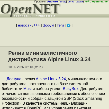
Профиль:
Аноним
(
вход
|
регистрация
)
неRU
opennet.me
[
новости
/
+++
|
форум
|
теги
|
]
Релиз минималистичного
дистрибутива Alpine Linux 3.24
10.06.2026 08:30 (MSK)
Доступен
релиз
Alpine Linux 3.24
, минималистичного
дистрибутива, построенного на базе системной
библиотеки
Musl
и набора утилит
BusyBox
. Дистрибутив
отличается повышенными требованиями к обеспечению
безопасности и собран с защитой SSP (Stack Smashing
Protection). В качестве системы инициализации
используется OpenRC, для управления пакетами