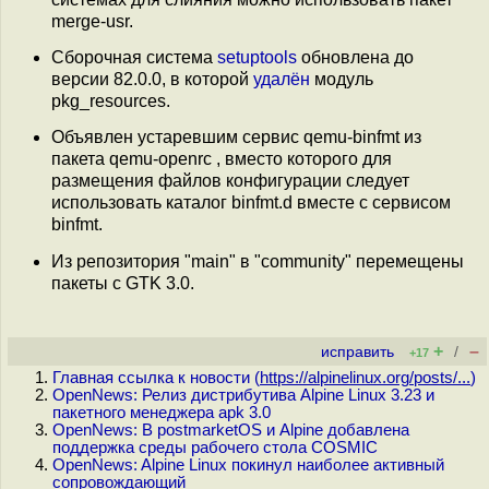
merge-usr.
Сборочная система
setuptools
обновлена до
версии 82.0.0, в которой
удалён
модуль
pkg_resources.
Объявлен устаревшим сервис qemu-binfmt из
пакета qemu-openrc , вместо которого для
размещения файлов конфигурации следует
использовать каталог binfmt.d вместе с сервисом
binfmt.
Из репозитория "main" в "community" перемещены
пакеты с GTK 3.0.
+
–
исправить
/
+17
Главная ссылка к новости (
https://alpinelinux.org/posts/...
)
OpenNews: Релиз дистрибутива Alpine Linux 3.23 и
пакетного менеджера apk 3.0
OpenNews: В postmarketOS и Alpine добавлена
поддержка среды рабочего стола COSMIC
OpenNews: Alpine Linux покинул наиболее активный
сопровождающий