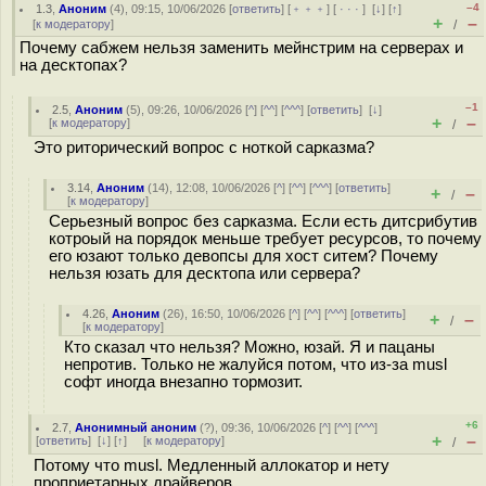
–4
1.3
,
Аноним
(
4
), 09:15, 10/06/2026 [
ответить
] [
﹢﹢﹢
] [
· · ·
]
[
↓
] [
↑
]
+
–
[
к модератору
]
/
Почему сабжем нельзя заменить мейнстрим на серверах и
на десктопах?
–1
2.5
,
Аноним
(
5
), 09:26, 10/06/2026 [
^
] [
^^
] [
^^^
] [
ответить
]
[
↓
]
+
–
[
к модератору
]
/
Это риторический вопрос с ноткой сарказма?
3.14
,
Аноним
(
14
), 12:08, 10/06/2026 [
^
] [
^^
] [
^^^
] [
ответить
]
+
–
/
[
к модератору
]
Серьезный вопрос без сарказма. Если есть дитсрибутив
котроый на порядок меньше требует ресурсов, то почему
его юзают только девопсы для хост ситем? Почему
нельзя юзать для десктопа или сервера?
4.26
,
Аноним
(
26
), 16:50, 10/06/2026 [
^
] [
^^
] [
^^^
] [
ответить
]
+
–
/
[
к модератору
]
Кто сказал что нельзя? Можно, юзай. Я и пацаны
непротив. Только не жалуйся потом, что из-за musl
софт иногда внезапно тормозит.
+6
2.7
,
Анонимный аноним
(
?
), 09:36, 10/06/2026 [
^
] [
^^
] [
^^^
]
+
–
[
ответить
]
[
↓
] [
↑
] [
к модератору
]
/
Потому что musl. Медленный аллокатор и нету
проприетарных драйверов.