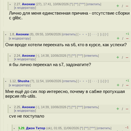
2.27
,
Аноним
(
27
), 17:41, 10/06/2026 [
^
] [
^^
] [
^^^
] [
ответить
]
+
–
/
[
к модератору
]
Лично для меня единственная причина - отсутствие сборки
с glibc.
+1
1.8
,
Аноним
(
8
), 09:55, 10/06/2026 [
ответить
] [
﹢﹢﹢
] [
· · ·
]
[
↓
] [
↑
]
+
–
[
к модератору
]
/
Они вроде хотели переехать на s6, кто в курсе, как успехи?
2.24
,
Аноним
(
-
), 14:38, 10/06/2026 [
^
] [
^^
] [
^^^
] [
ответить
]
+
–
/
[
к модератору
]
я бы лично переехал на s7, задонатите?
+1
1.12
,
Shusha
(
?
), 11:54, 10/06/2026 [
ответить
] [
﹢﹢﹢
] [
· · ·
]
[
↓
] [
↑
]
+
–
[
к модератору
]
/
Мне ещё до сих пор интересно, почему в сабже протухшая
версия nfs-utils.
2.25
,
Аноним
(
-
), 14:39, 10/06/2026 [
^
] [
^^
] [
^^^
] [
ответить
]
+
–
/
[
к модератору
]
cve не поступало
–1
3.29
,
Джон Титор
(
ok
), 01:05, 11/06/2026 [
^
] [
^^
] [
^^^
] [
ответить
]