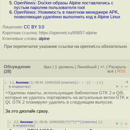
OpenNews: Docker-образы Alpine поставлялись с
пустым паролем пользователя root
OpenNews: Уязвимость в пакетном менеджере APK,
позволяющая удалённо выполнить код в Alpine Linux
Лицензия:
CC BY 3.0
Короткая ссылка: https://opennet.ru/65657-alpine
Ключевые слова:
alpine
При перепечатке указание ссылки на opennet.ru обязательно
Обсуждение
Ajax
|
1 уровень
|
Линейный
|
+/-
|
Раскрыть
(28)
всё
|
RSS
–5
1.1
,
Аноним
(
1
), 08:44, 10/06/2026 [
ответить
] [
﹢﹢﹢
] [
· · ·
]
[
↓
]
+
–
[
к модератору
]
/
>Удалены пакеты, использующие библиотеки GTK 2 и Qt5,
которые не удалось портировать на актуальные ветки GTK и
Qt. GTK 2 планируют удалить в следующем выпуске.
За это дизлайк сразу.
2.2
,
Аноним
(
1
), 08:46, 10/06/2026 [
^
] [
^^
] [
^^^
] [
ответить
]
[
↓
]
+
–
/
[
к модератору
]