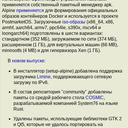
применяется собственный пакетный менеджер apk.
Alpine
применяется
для формирования официальных
образов контейнеров Docker и используется в проекте
PostmarketOS. Загрузочные
iso-образы
(x86_64, x86,
armhf, aarch64, armv7, ppc64le, s390x, riscv64 и
loongarch64) подготовлены в шести вариантах:
стандартном (352 МБ), загружаемом по сети (374 МБ),
расширенном (1 ГБ), для виртуальных машин (66 MB),
minirootfs (4 MB) и для гипервизора Xen (1 ГБ).
В
новом выпуске
:
В инсталлятор (setup-alpine) добавлена поддержка
загрузчика
Limine
, поддерживающего сетевую
загрузку по IPv6.
В состав репозитория "community" добавлены
пакеты со средой рабочего стола
COSMIC
,
разрабатываемой компанией System76 на языке
Rust.
Удалены пакеты, использующие библиотеки GTK 2
и Qt5, которые не удалось портировать на