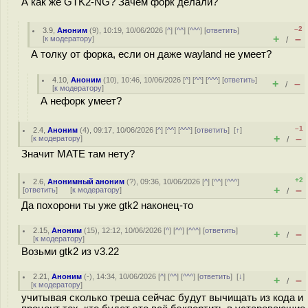
А как же GTK2-NG? Зачем форк делали?
–2
3.9
,
Аноним
(
9
), 10:19, 10/06/2026 [
^
] [
^^
] [
^^^
] [
ответить
]
+
–
[
к модератору
]
/
А толку от форка, если он даже wayland не умеет?
4.10
,
Аноним
(
10
), 10:46, 10/06/2026 [
^
] [
^^
] [
^^^
] [
ответить
]
+
–
/
[
к модератору
]
А нефорк умеет?
–1
2.4
,
Аноним
(
4
), 09:17, 10/06/2026 [
^
] [
^^
] [
^^^
] [
ответить
]
[
↑
]
+
–
[
к модератору
]
/
Значит MATE там нету?
+2
2.6
,
Анонимный аноним
(
?
), 09:36, 10/06/2026 [
^
] [
^^
] [
^^^
]
+
–
[
ответить
]
[
к модератору
]
/
Да похорони ты уже gtk2 наконец-то
2.15
,
Аноним
(
15
), 12:12, 10/06/2026 [
^
] [
^^
] [
^^^
] [
ответить
]
+
–
/
[
к модератору
]
Возьми gtk2 из v3.22
2.21
,
Аноним
(
-
), 14:34, 10/06/2026 [
^
] [
^^
] [
^^^
] [
ответить
]
[
↓
]
+
–
/
[
к модератору
]
учитывая сколько треша сейчас будут вычищать из кода и