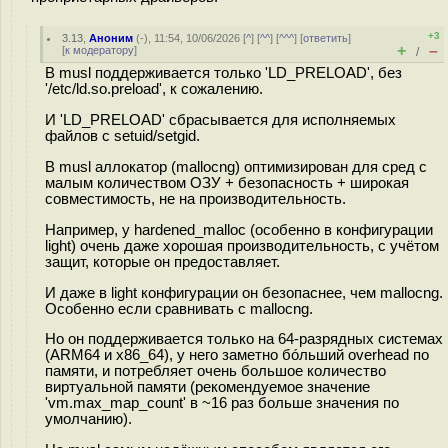
+3
3.13
,
Аноним
(
-
), 11:54, 10/06/2026 [
^
] [
^^
] [
^^^
] [
ответить
]
+
–
[
к модератору
]
/
В musl поддерживается только 'LD_PRELOAD', без
'/etc/ld.so.preload', к сожалению.
И 'LD_PRELOAD' сбрасывается для исполняемых
файлов с setuid/setgid.
В musl аллокатор (mallocng) оптимизирован для сред с
малым количеством ОЗУ + безопасность + широкая
совместимость, не на производительность.
Например, у hardened_malloc (особенно в конфигурации
light) очень даже хорошая производительность, с учётом
защит, которые он предоставляет.
И даже в light конфигурации он безопаснее, чем mallocng.
Особенно если сравнивать с mallocng.
Но он поддерживается только на 64-разрядных системах
(ARM64 и x86_64), у него заметно бóльший overhead по
памяти, и потребляет очень большое количество
виртуальной памяти (рекомендуемое значение
'vm.max_map_count' в ~16 раз больше значения по
умолчанию).