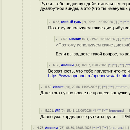
Руткит тебе подпишут действительным серт
дуалбутной винды, а это (что ты именуешь 
6.48
,
слабый гусь
(
?
), 20:44, 14/06/2026 [
^
] [
^^
] [
^^^
]
Поэтому используем какие дистрибутив
7.57
,
Аноним
(
51
), 21:52, 14/06/2026 [
^
] [
^^
] [
^^
>Поэтому используем какие дистриб
Если вы задаете такой вопрос, то в
6.68
,
Аноним
(
41
), 02:07, 15/06/2026 [
^
] [
^^
] [
^^^
] [
от
Вероятность, что тебе прилетит что-то и
https://www.opennet.ru/opennews/art.sht
5.59
,
zionist
(
ok
), 22:56, 14/06/2026 [
^
] [
^^
] [
^^^
] [
ответить
Для этого нужно вовсе не процесс загрузки 
5.101
,
Wjf
(
?
), 15:41, 15/06/2026 [
^
] [
^^
] [
^^^
] [
ответить
]
Давно уже хардварные руткиты рулят - TPM, P
4.75
,
Аноним
(
75
), 06:30, 15/06/2026 [
^
] [
^^
] [
^^^
] [
ответить
]
[
↓
] 