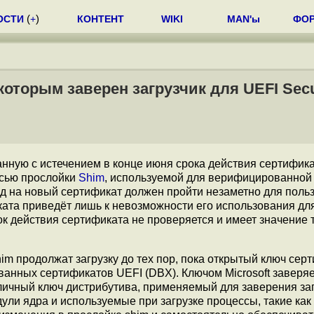
ОСТИ
(
+
)
КОНТЕНТ
WIKI
MAN'ы
ФО
которым заверен загрузчик для UEFI Sec
анную с истечением в конце июня срока действия сертифик
исью прослойки
Shim
, используемой для верифицированной 
од на новый сертификат должен пройти незаметно для поль
ката приведёт лишь к невозможности его использования дл
ок действия сертификата не проверяется и имеет значение 
m продолжат загрузку до тех пор, пока открытый ключ сер
ванных сертификатов UEFI (DBX). Ключом Microsoft заверяе
убличный ключ дистрибутива, применяемый для заверения з
дули ядра и используемые при загрузке процессы, такие как