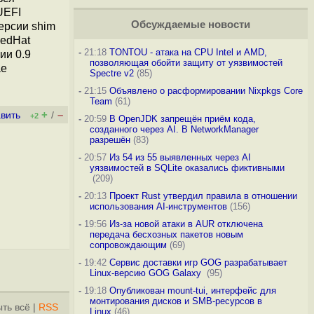
UEFI
Обсуждаемые новости
ерсии shim
RedHat
-
21:18
TONTOU - атака на CPU Intel и AMD,
ии 0.9
позволяющая обойти защиту от уязвимостей
ае
Spectre v2
(85)
-
21:15
Объявлено о расформировании Nixpkgs Core
Team
(61)
+
–
вить
/
+2
-
20:59
В OpenJDK запрещён приём кода,
созданного через AI. В NetworkManager
разрешён
(83)
-
20:57
Из 54 из 55 выявленных через AI
уязвимостей в SQLite оказались фиктивными
(209)
-
20:13
Проект Rust утвердил правила в отношении
использования AI-инструментов
(156)
-
19:56
Из-за новой атаки в AUR отключена
передача бесхозных пакетов новым
сопровождающим
(69)
-
19:42
Сервис доставки игр GOG разрабатывает
Linux-версию GOG Galaxy
(95)
-
19:18
Опубликован mount-tui, интерфейс для
монтирования дисков и SMB-ресурсов в
ть всё
|
RSS
Linux
(46)