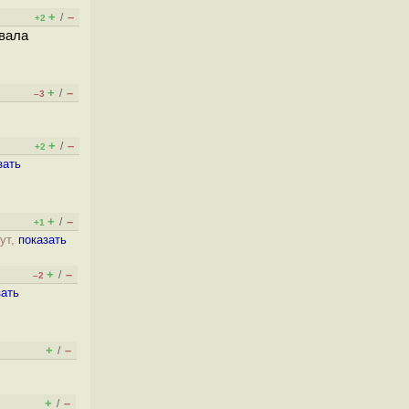
+
–
/
+2
овала
+
–
/
–3
+
–
/
+2
зать
+
–
/
+1
ут,
показать
+
–
/
–2
зать
+
–
/
+
–
/