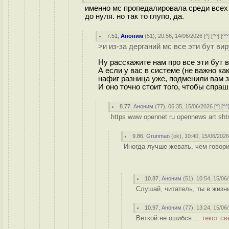
именно мс пропедалировала среди всех т
до нуля. но так то глупо, да.
7.51
,
Аноним
(
51
), 20:56, 14/06/2026 [
^
] [
^^
] [
^^
>и из-за дерганий мс все эти бут ви
Ну расскажите нам про все эти бут 
А если у вас в системе (не важно ка
нафиг разница уже, подменили вам з
И оно точно стоит того, чтобы спра
8.77
,
Аноним
(
77
), 06:35, 15/06/2026 [
^
] [
^^
https www opennet ru opennews art sh
9.86
,
Grunman
(
ok
), 10:40, 15/06/2026
Иногда лучше жевать, чем говори
10.87
,
Аноним
(
51
), 10:54, 15/06
Слушай, читатель, ты в жизн
10.97
,
Аноним
(
77
), 13:24, 15/06
Веткой не ошибся ...
текст св