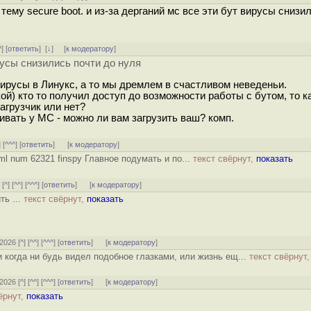
ему secure boot. и из-за дерганий мс все эти бут вирусы снизи
^
] [
ответить
]
[
↓
] [
к модератору
]
русы снизились почти до нуля
вирусы в Линукс, а то мы дремлем в счастливом неведеньи.
кой) кто то получил доступ до возможности работы с бутом, то к
агрузчик или нет?
шивать у МС - можно ли вам загрузить ваш? комп.
] [
^^^
] [
ответить
]
[
к модератору
]
tml num 62321 finspy Главное подумать и по...
текст свёрнут,
показать
 [
^
] [
^^
] [
^^^
] [
ответить
]
[
к модератору
]
ть ...
текст свёрнут,
показать
/2026 [
^
] [
^^
] [
^^^
] [
ответить
]
[
к модератору
]
и когда ни будь видел подобное глазками, или жизнь ещ...
текст свёрнут
/2026 [
^
] [
^^
] [
^^^
] [
ответить
]
[
к модератору
]
ёрнут,
показать