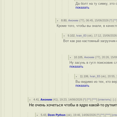
Да болт на ту симку, это 
показать
8.80
,
Аноним
(
77
), 06:45, 15/06/2026 [
^
] [
^^
Кроме того, чтобы вы знали, в качест
9.102
,
Ivan_83
(
ok
), 17:12, 15/06/2026
Вот как раз кастомный загрузчик
10.105
,
Аноним
(
77
), 20:26, 15/0
Ну засунь в гугл поисковик 
показать
11.106
,
Ivan_83
(
ok
), 20:55,
Вы видимо из тех, кто ве
показать
4.41
,
Аноним
(
41
), 19:23, 14/06/2026 [
^
] [
^^
] [
^^^
] [
ответить
]
[
↓
] 
Не очень хочеться чтобы в ядро какой-то руткит
5.43
,
Dzen Python
(
ok
), 19:46, 14/06/2026 [
^
] [
^^
] [
^^^
] [
отв