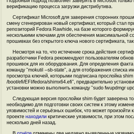
Подобный подход позволяет заверять в Microsoft только
верификацию процесса загрузки дистрибутива.
Сертификат Microsoft для заверения сторонних прошив
смену сгенерирован новый сертификат, который стал пр
репозиторий Fedora Rawhide, на базе которого формиру
несколькими ключами для обеспечения максимальной со
прошивках без открытого ключа нового сертификата, так
Несмотря на то, что истечение срока действия сертиф
разработчики Fedora рекомендуют пользователям обнов
прошивок для их оборудования. Для определения факта 
команду "mokutil --sb-state", а для отображения списка и
просмотра ключей, которыми подписана прослойка shim м
/boot/efi/EFI/fedora/shimx64.efi", предварительно устан
установки можно выполнить команду "sudo fwupdmgr upd
Следующая версия прослойки shim будет заверена то
необходимо для подготовки своих систем к этому изме
уязвимостей и серьёзных ошибок, что может произойти ка
проекте
находили
критические уязвимости, при этом по
несколько дней назад.
В
отчёте
отмечены две недавно выявленные уязвимос