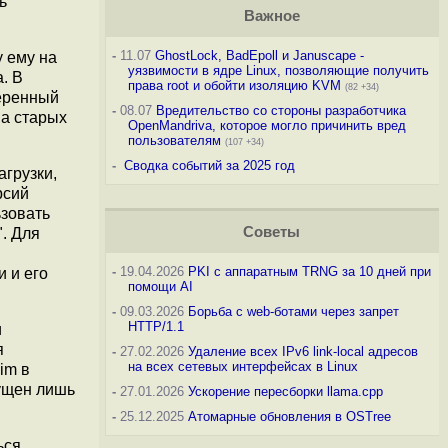
ь
Важное
-
11.07
GhostLock, BadEpoll и Januscape -
у ему на
уязвимости в ядре Linux, позволяющие получить
. В
права root и обойти изоляцию KVM
(82 +34)
веренный
-
08.07
Вредительство со стороны разработчика
на старых
OpenMandriva, которое могло причинить вред
пользователям
(107 +34)
-
Сводка событий за 2025 год
агрузки,
рсий
ьзовать
Советы
". Для
-
19.04.2026
PKI с аппаратным TRNG за 10 дней при
и и его
помощи AI
-
09.03.2026
Борьба с web-ботами через запрет
HTTP/1.1
и
я
-
27.02.2026
Удаление всех IPv6 link-local адресов
на всех сетевых интерфейсах в Linux
im в
пущен лишь
-
27.01.2026
Ускорение пересборки llama.cpp
-
25.12.2025
Атомарные обновления в OSTree
ься