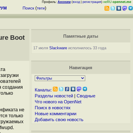
Профиль:
Аноним
(
вход
|
регистрация
)
неRU
opennet.me
РУМ
Поиск
(
теги
)
ure Boot
Памятные даты
17 июля
Slackware
исполнилось 33 года
Навигация
ата
загрузки
зователей
я создания
Каналы:
только
Разделы новостей
|
Сводные
Что нового на OpenNet
Поиск в новостях
тификата не
Новые комментарии
тся только
Добавить свою новость
агружаемых
 fwupd.