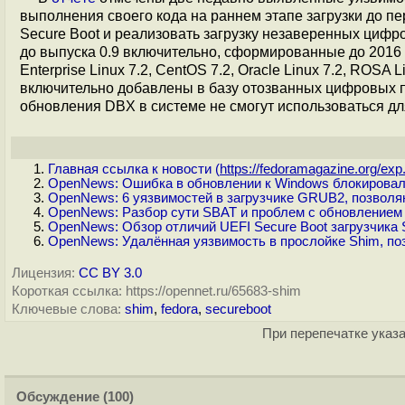
выполнения своего кода на раннем этапе загрузки до п
Secure Boot и реализовать загрузку незаверенных циф
до выпуска 0.9 включительно, сформированные до 2016 
Enterprise Linux 7.2, CentOS 7.2, Oracle Linux 7.2, ROSA
включительно добавлены в базу отозванных цифровых по
обновления DBX в системе не смогут использоваться для
Главная ссылка к новости (
https://fedoramagazine.org/exp.
OpenNews: Ошибка в обновлении к Windows блокировала 
OpenNews: 6 уязвимостей в загрузчике GRUB2, позволя
OpenNews: Разбор сути SBAT и проблем с обновлением к
OpenNews: Обзор отличий UEFI Secure Boot загрузчика S
OpenNews: Удалённая уязвимость в прослойке Shim, по
Лицензия:
CC BY 3.0
Короткая ссылка: https://opennet.ru/65683-shim
Ключевые слова:
shim
,
fedora
,
secureboot
При перепечатке указа
Обсуждение
(100)