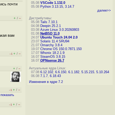
05.08
VSCode 1.132.0
лись почти
05.08
Python 3.13.15, 3.14.7
далее>>
+
–
Дистрибутивы:
/
05.08
Tails 7.10.1
04.08
Deepin 25.2.1
03.08
Azure Linux 3.0.20260803
01.08
NetBSD 11.0
акая вам
24.07
Ubuntu Touch 24.04 2.0
23.07
Solaris 11.4 SRU94
21.07
Omarchy 3.8.4
19.07
Chrome OS 150.0.7871.150
17.07
Whonix 18.2.1.9
+
–
/
–1
16.07
SteamOS 3.8.15
16.07
OPNsense 26.7
Актуальные ядра Linux:
+
–
/
07.08
6.12.102
,
6.6.150
,
6.1.182
,
5.15.215
,
5.10.264
06.08
7.1.7
,
6.18.43
Изменения в ядре 7.2
+
–
/
–1
,
показать
+
–
/
–1