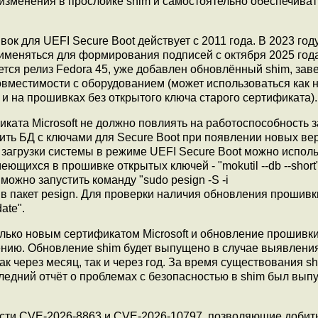
 изменения в прослойке shim и самостоятельно обеспечиват
ок для UEFI Secure Boot действует с 2011 года. В 2023 год
именяться для формирования подписей с октября 2025 года
ется релиз Fedora 45, уже добавлен обновлённый shim, за
вместимости с оборудованием (может использоваться как 
 и на прошивках без открытого ключа старого сертификата).
иката Microsoft не должно повлиять на работоспособность з
ить БД c ключами для Secure Boot при появлении новых ве
загрузки системы в режиме UEFI Secure Boot можно испол
меющихся в прошивке открытых ключей - "mokutil --db --short
ожно запустить команду "sudo pesign -S -i
овив пакет pesign. Для проверки наличия обновления прошивк
ate".
лько новым сертификатом Microsoft и обновление прошивк
нению. Обновление shim будет выпущено в случае выявлени
к через месяц, так и через год. За время существования sh
следний отчёт о проблемах c безопасностью в shim был вы
ти CVE-2026-8863 и CVE-2026-10797, позволяющие добит