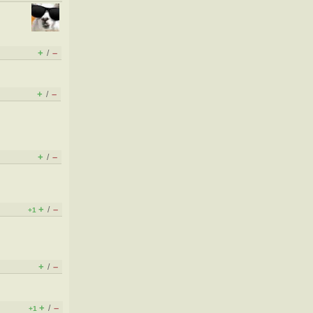
+
–
/
+
–
/
+
–
/
+
–
/
+1
+
–
/
+
–
/
+1