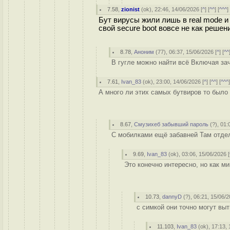
7.58
,
zionist
(
ok
), 22:46, 14/06/2026 [
^
] [
^^
] [
^^^
]
Бут вирусы жили лишь в real mode 
свой secure boot вовсе не как реше
8.78
,
Аноним
(
77
), 06:37, 15/06/2026 [
^
] [
^^
В гугле можно найти всё Включая зач
7.61
,
Ivan_83
(
ok
), 23:00, 14/06/2026 [
^
] [
^^
] [
^^^
А много ли этих самых бутвиров то было 
8.67
,
Смузихеб забывший пароль
(
?
), 01:
С мобилками ещё забавней Там отдел
9.69
,
Ivan_83
(
ok
), 03:06, 15/06/2026 [
Это конечно интересно, но как м
10.73
,
dannyD
(
?
), 06:21, 15/06/2
с симкой они точно могут выт
11.103
,
Ivan_83
(
ok
), 17:13,