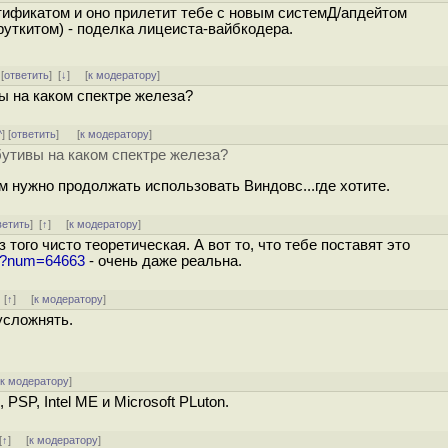
ификатом и оно прилетит тебе с новым системД/апдейтом
руткитом) - поделка лицеиста-вайбкодера.
 [
ответить
]
[
↓
] [
к модератору
]
ы на каком спектре железа?
^
] [
ответить
]
[
к модератору
]
утивы на каком спектре железа?
ам нужно продолжать использовать Виндовс...где хотите.
ветить
]
[
↑
] [
к модератору
]
з того чисто теоретическая. А вот то, что тебе поставят это
ml?num=64663
- очень даже реальна.
]
[
↑
] [
к модератору
]
усложнять.
[
к модератору
]
SP, Intel ME и Microsoft PLuton.
[
↑
] [
к модератору
]