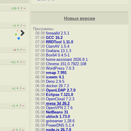
+
–
/
+19
Новые версии
+
–
/
+1
Программы:
08.08
firewalld 2.5.1
07.08
GCC 16.2
07.08
RRDTool 1.11.0
07.08
ClamAV 1.5.4
+
–
/
–4
07.08
Grafana 13.1.3
07.08
Box64 0.4.5-1
07.08
home-assistant 2026.8.1
+
–
/
+11
07.08
Chrome 151.0.7922.108
07.08
WordPress 7.0.3
07.08
nmap 7.991
06.08
icewm 4.1
06.08
Deno 2.9.5
06.08
docker 29.7.2
+
–
/
+1
06.08
OpenLDAP 2.7.0
06.08
Eclipse 7.121.0
06.08
OpenCloud 7.2.3
06.08
mesa 3d 26.2
+
–
/
+1
05.08
OpenVPN 2.7.6
05.08
NetBeans 31
05.08
ublock 1.73.0
05.08
gstreamer 1.28.6
05.08
PowerDNS 5.1.4
+
–
05.08
node.js 26.7.0
/
–7