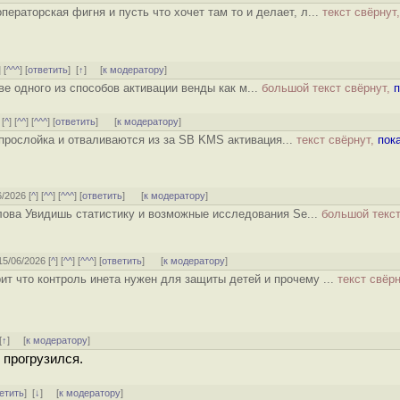
операторская фигня и пусть что хочет там то и делает, л...
текст свёрнут,
] [
^^^
] [
ответить
]
[
↑
] [
к модератору
]
ве одного из способов активации венды как м...
большой текст свёрнут,
п
 [
^
] [
^^
] [
^^^
] [
ответить
]
[
к модератору
]
-прослойка и отваливаются из за SB KMS активация...
текст свёрнут,
пок
6/2026 [
^
] [
^^
] [
^^^
] [
ответить
]
[
к модератору
]
слова Увидишь статистику и возможные исследования Se...
большой текст
 15/06/2026 [
^
] [
^^
] [
^^^
] [
ответить
]
[
к модератору
]
рит что контроль инета нужен для защиты детей и прочему ...
текст свёрн
[
↑
] [
к модератору
]
 прогрузился.
етить
]
[
↓
] [
к модератору
]