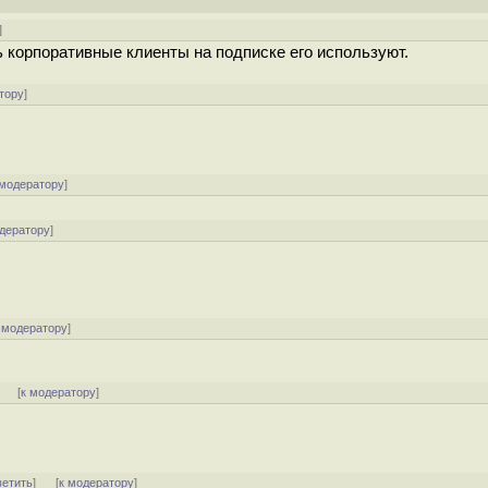
]
ь корпоративные клиенты на подписке его используют.
тору
]
 модератору
]
одератору
]
 модератору
]
]
[
к модератору
]
ветить
]
[
к модератору
]