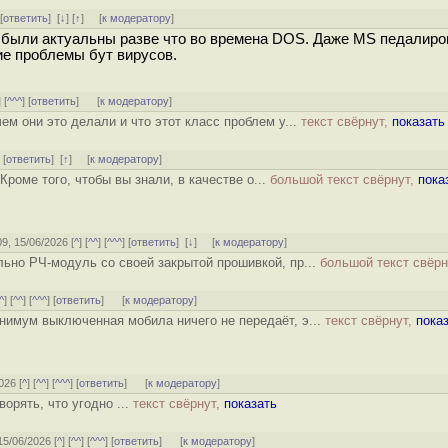
 [
ответить
]
[
↓
] [
↑
] [
к модератору
]
и были актуальны разве что во времена DOS. Даже MS педалир
ние проблемы бут вирусов.
] [
^^^
] [
ответить
]
[
к модератору
]
ем они это делали и что этот класс проблем у...
текст свёрнут,
показать
] [
ответить
]
[
↑
] [
к модератору
]
Кроме того, чтобы вы знали, в качестве о...
большой текст свёрнут,
пока
09, 15/06/2026 [
^
] [
^^
] [
^^^
] [
ответить
]
[
↓
] [
к модератору
]
ьно РЧ-модуль со своей закрытой прошивкой, пр...
большой текст свёрн
^
] [
^^
] [
^^^
] [
ответить
]
[
к модератору
]
инимум выключенная мобила ничего не передаёт, э...
текст свёрнут,
пока
026 [
^
] [
^^
] [
^^^
] [
ответить
]
[
к модератору
]
ворять, что угодно ...
текст свёрнут,
показать
 15/06/2026 [
^
] [
^^
] [
^^^
] [
ответить
]
[
к модератору
]