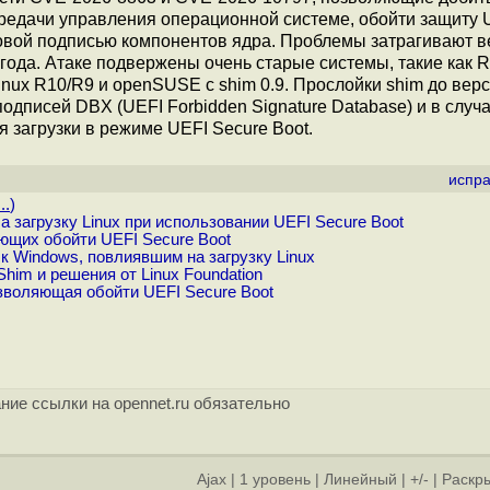
ередачи управления операционной системе, обойти защиту 
ровой подписью компонентов ядра. Проблемы затрагивают в
года. Атаке подвержены очень старые системы, такие как 
 Linux R10/R9 и openSUSE c shim 0.9. Прослойки shim до верс
дписей DBX (UEFI Forbidden Signature Database) и в случ
 загрузки в режиме UEFI Secure Boot.
испра
..
)
загрузку Linux при использовании UEFI Secure Boot
ющих обойти UEFI Secure Boot
 Windows, повлиявшим на загрузку Linux
him и решения от Linux Foundation
зволяющая обойти UEFI Secure Boot
ние ссылки на opennet.ru обязательно
Ajax
|
1 уровень
|
Линейный
|
+/-
|
Раскры