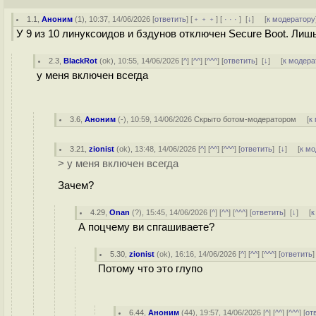
1.1
,
Аноним
(
1
), 10:37, 14/06/2026 [
ответить
] [
﹢﹢﹢
] [
· · ·
]
[
↓
] [
к модератору
У 9 из 10 линуксоидов и бздунов отключен Secure Boot. Лиш
2.3
,
BlackRot
(
ok
), 10:55, 14/06/2026 [
^
] [
^^
] [
^^^
] [
ответить
]
[
↓
] [
к модера
у меня включен всегда
3.6
,
Аноним
(
-
), 10:59, 14/06/2026
Скрыто ботом-модератором
[
к
3.21
,
zionist
(
ok
), 13:48, 14/06/2026 [
^
] [
^^
] [
^^^
] [
ответить
]
[
↓
] [
к м
> у меня включен всегда
Зачем?
4.29
,
Onan
(
?
), 15:45, 14/06/2026 [
^
] [
^^
] [
^^^
] [
ответить
]
[
↓
] [
к
А поцчему ви спгашиваете?
5.30
,
zionist
(
ok
), 16:16, 14/06/2026 [
^
] [
^^
] [
^^^
] [
ответить
Потому что это глупо
6.44
,
Аноним
(
44
), 19:57, 14/06/2026 [
^
] [
^^
] [
^^^
] [
от