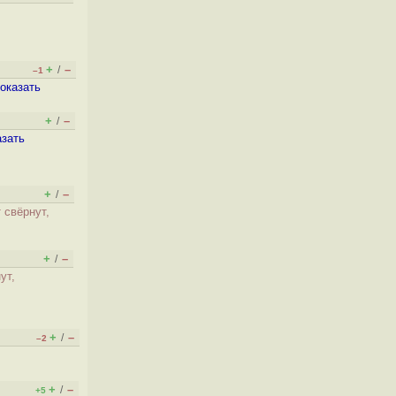
+
–
/
–1
оказать
+
–
/
азать
+
–
/
 свёрнут,
+
–
/
ут,
+
–
/
–2
+
–
/
+5