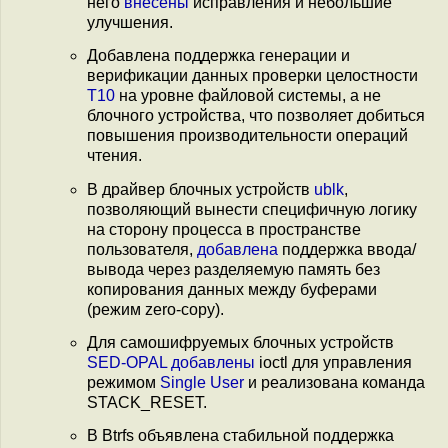
него
внесены
исправления и небольшие
улучшения.
Добавлена поддержка генерации и
верификации данных проверки целостности
T10
на уровне файловой системы, а не
блочного устройства, что позволяет добиться
повышения производительности операций
чтения.
В драйвер блочных устройств
ublk
,
позволяющий вынести специфичную логику
на сторону процесса в пространстве
пользователя,
добавлена
поддержка ввода/
вывода через разделяемую память без
копирования данных между буферами
(режим zero-copy).
Для самошифруемых блочных устройств
SED-OPAL
добавлены
ioctl для управления
режимом
Single User
и реализована команда
STACK_RESET.
В Btrfs объявлена стабильной поддержка