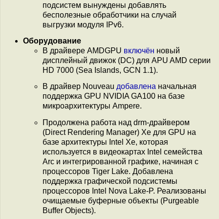
подсистем вынуждены добавлять
бесполезные обработчики на случай
выгрузки модуля IPv6.
Оборудование
В драйвере AMDGPU
включён
новый
дисплейный движок (DC) для APU AMD серии
HD 7000 (Sea Islands, GCN 1.1).
В драйвер Nouveau
добавлена
начальная
поддержка GPU NVIDIA GA100 на базе
микроархитектуры Ampere.
Продолжена работа над drm-драйвером
(Direct Rendering Manager) Xe для GPU на
базе архитектуры Intel Xe, которая
используется в видеокартах Intel семейства
Arc и интегрированной графике, начиная с
процессоров Tiger Lake. Добавлена
поддержка графической подсистемы
процессоров Intel Nova Lake-P. Реализованы
очищаемые буферные объекты (Purgeable
Buffer Objects).