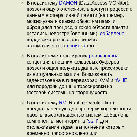
В подсистему
DAMON
(Data Access MONitor),
позволяющую отслеживать доступ процесса к
данным в оперативной памяти (например,
можно узнать к каким областям памяти
обращался процесс, а какие области памяти
остались невостребованными),
добавлена
поддержка разных алгоритмов
автоматического
тюнинга
квот.
В подсистеме трассировки
реализована
концепция внешних кольцевых буферов,
позволяющая получать данные трассировки
из виртуальных машин. Возможность
задействована в гипервизорах KVM и
nVHE
для передачи данных трассировки из
гостевой системы на сторону хоста.
В подсистему
RV
(Runtime Verification),
предназначенную для проверки корректности
работы высоконадёжных систем, добавлены
компоненты мониторинга "
stall
" для
отслеживания задач, выполнение которых
временно приостановлено или