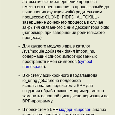
автоматическое завершение процесса
вместо его превращения в процесс-зомби до
выполнения функции wait() родительским
процессом; CLONE_PIDFD_AUTOKILL -
завершение дочернего процесса в случае
закрытия связанного с ним дескриптора pidfd
(например, при завершении родительского
процесса).
Для каждого модуля ядра в каталог
/sys/module добавлен файл import_ns,
содержащий список импортированных
пространств имён символов (
symbol
namespace
).
В систему асинхронного ввода/вывода
io_uring добавлена поддержка
использования подсистемы BPF для
создания обработчиков. Например, можно
заменить основной цикл диспетчеризации на
BPF-программу.
В подсистеме BPF
модернизирован
анализ
использования стека, что значительно