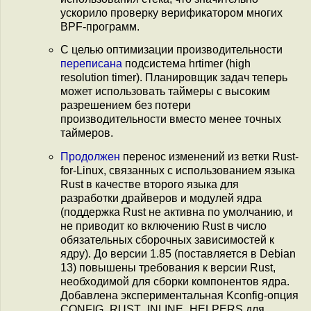
ускорило проверку верификатором многих
BPF-программ.
С целью оптимизации производительности
переписана
подсистема hrtimer (high
resolution timer). Планировщик задач теперь
может использовать таймеры с высоким
разрешением без потери
производительности вместо менее точных
таймеров.
Продолжен
перенос изменений из ветки Rust-
for-Linux, связанных с использованием языка
Rust в качестве второго языка для
разработки драйверов и модулей ядра
(поддержка Rust не активна по умолчанию, и
не приводит ко включению Rust в число
обязательных сборочных зависимостей к
ядру). До версии 1.85 (поставляется в Debian
13) повышены требования к версии Rust,
необходимой для сборки компонентов ядра.
Добавлена экспериментальная Kconfig-опция
CONFIG_RUST_INLINE_HELPERS для