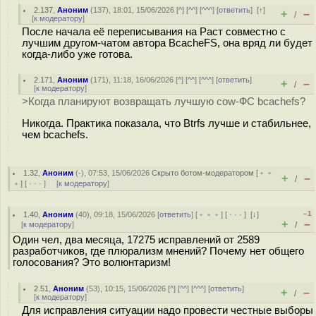
2.137
,
Аноним
(
137
), 18:01, 15/06/2026 [
^
] [
^^
] [
^^^
] [
ответить
]
[
↑
]
+
–
/
[
к модератору
]
После начала её переписывания на Раст совместно с
лучшим другом-чатом автора BcacheFS, она вряд ли будет
когда-либо уже готова.
2.171
,
Аноним
(
171
), 11:18, 16/06/2026 [
^
] [
^^
] [
^^^
] [
ответить
]
+
–
/
[
к модератору
]
>Когда планируют возвращать лучшую cow-ФС bcachefs?
Никогда. Практика показала, что Btrfs лучше и стабильнее,
чем bcachefs.
1.32
,
Аноним
(
-
), 07:53, 15/06/2026
Скрыто ботом-модератором
[
﹢﹢
+
–
/
﹢
] [
· · ·
] [
к модератору
]
–1
1.40
,
Аноним
(
40
), 09:18, 15/06/2026 [
ответить
] [
﹢﹢﹢
] [
· · ·
]
[
↓
]
+
–
[
к модератору
]
/
Один чел, два месяца, 17275 исправлений от 2589
разработчиков, где плюрализм мнений? Почему нет общего
голосования? Это волюнтаризм!
2.51
,
Аноним
(
53
), 10:15, 15/06/2026 [
^
] [
^^
] [
^^^
] [
ответить
]
+
–
/
[
к модератору
]
Для исправления ситуации надо провести честные выбopы