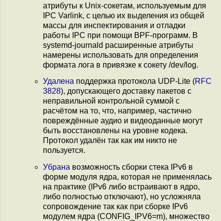
атрибуты к Unix-сокетам, используемым для
IPC Varlink, с целью их выделения из общей
массы для инспектирования и отладки
работы IPC при помощи BPF-программ. В
systemd-journald расширенные атрибуты
намерены использовать для определения
формата лога в привязке к сокету /dev/log.
Удалена
поддержка протокола UDP-Lite (
RFC
3828
), допускающего доставку пакетов с
неправильной контрольной суммой с
расчётом на то, что, например, частично
повреждённые аудио и видеоданные могут
быть восстановлены на уровне кодека.
Протокол удалён так как им никто не
пользуется.
Убрана
возможность сборки стека IPv6 в
форме модуля ядра, которая не применялась
на практике (IPv6 либо встраивают в ядро,
либо полностью отключают), но усложняла
сопровождение так как при сборке IPv6
модулем ядра (CONFIG_IPV6=m), множество