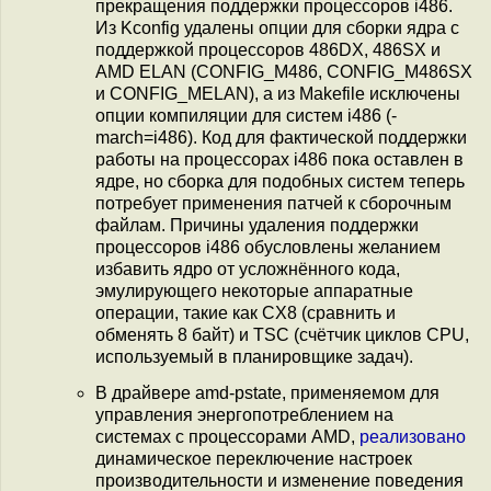
прекращения поддержки процессоров i486.
Из Kconfig удалены опции для сборки ядра с
поддержкой процессоров 486DX, 486SX и
AMD ELAN (CONFIG_M486, CONFIG_M486SX
и CONFIG_MELAN), а из Makefile исключены
опции компиляции для систем i486 (-
march=i486). Код для фактической поддержки
работы на процессорах i486 пока оставлен в
ядре, но сборка для подобных систем теперь
потребует применения патчей к сборочным
файлам. Причины удаления поддержки
процессоров i486 обусловлены желанием
избавить ядро от усложнённого кода,
эмулирующего некоторые аппаратные
операции, такие как CX8 (сравнить и
обменять 8 байт) и TSC (счётчик циклов CPU,
используемый в планировщике задач).
В драйвере amd-pstate, применяемом для
управления энергопотреблением на
системах с процессорами AMD,
реализовано
динамическое переключение настроек
производительности и изменение поведения