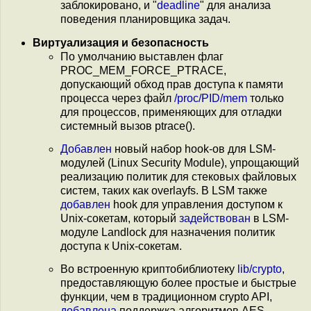
заблокировано, и "
deadline
" для анализа
поведения планировщика задач.
Виртуализация и безопасность
По умолчанию выставлен флаг
PROC_MEM_FORCE_PTRACE,
допускающий обход прав доступа к памяти
процесса через файл
/proc/PID/mem
только
для процессов, применяющих для отладки
системный вызов ptrace().
Добавлен
новый набор hook-ов для LSM-
модулей (Linux Security Module), упрощающий
реализацию политик для стековых файловых
систем, таких как overlayfs. В LSM также
добавлен
hook для управления доступом к
Unix-сокетам, который
задействован
в LSM-
модуле Landlock для назначения политик
доступа к Unix-сокетам.
Во встроенную криптобиблиотеку
lib/crypto
,
предоставляющую более простые и быстрые
функции, чем в традиционном crypto API,
добавлена
поддержка алгоритмов AES-