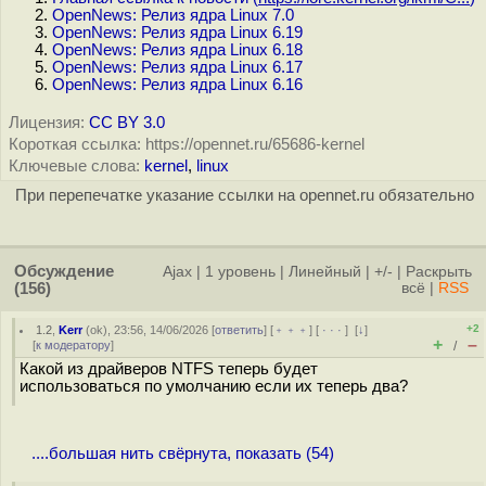
OpenNews: Релиз ядра Linux 7.0
OpenNews: Релиз ядра Linux 6.19
OpenNews: Релиз ядра Linux 6.18
OpenNews: Релиз ядра Linux 6.17
OpenNews: Релиз ядра Linux 6.16
Лицензия:
CC BY 3.0
Короткая ссылка: https://opennet.ru/65686-kernel
Ключевые слова:
kernel
,
linux
При перепечатке указание ссылки на opennet.ru обязательно
Обсуждение
Ajax
|
1 уровень
|
Линейный
|
+/-
|
Раскрыть
(156)
всё
|
RSS
+2
1.2
,
Kerr
(
ok
), 23:56, 14/06/2026 [
ответить
] [
﹢﹢﹢
] [
· · ·
]
[
↓
]
+
–
[
к модератору
]
/
Какой из драйверов NTFS теперь будет
использоваться по умолчанию если их теперь два?
....большая нить свёрнута, показать (54)