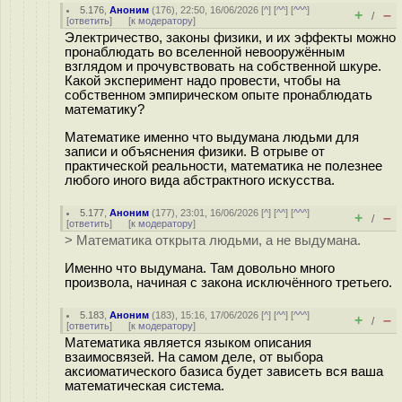
5.176
,
Аноним
(
176
), 22:50, 16/06/2026 [
^
] [
^^
] [
^^^
]
+
–
/
[
ответить
]
[
к модератору
]
Электричество, законы физики, и их эффекты можно
пронаблюдать во вселенной невооружённым
взглядом и прочувствовать на собственной шкуре.
Какой эксперимент надо провести, чтобы на
собственном эмпирическом опыте пронаблюдать
математику?
Математике именно что выдумана людьми для
записи и объяснения физики. В отрыве от
практической реальности, математика не полезнее
любого иного вида абстрактного искусства.
5.177
,
Аноним
(
177
), 23:01, 16/06/2026 [
^
] [
^^
] [
^^^
]
+
–
/
[
ответить
]
[
к модератору
]
> Математика открыта людьми, а не выдумана.
Именно что выдумана. Там довольно много
произвола, начиная с закона исключённого третьего.
5.183
,
Аноним
(
183
), 15:16, 17/06/2026 [
^
] [
^^
] [
^^^
]
+
–
/
[
ответить
]
[
к модератору
]
Математика является языком описания
взаимосвязей. На самом деле, от выбора
аксиоматического базиса будет зависеть вся ваша
математическая система.