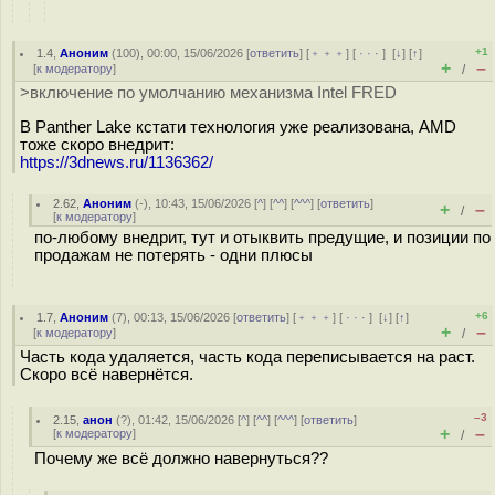
+1
1.4
,
Аноним
(
100
), 00:00, 15/06/2026 [
ответить
] [
﹢﹢﹢
] [
· · ·
]
[
↓
] [
↑
]
+
–
[
к модератору
]
/
>включение по умолчанию механизма Intel FRED
В Panther Lake кстати технология уже реализована, AMD
тоже скоро внедрит:
https://3dnews.ru/1136362/
2.62
,
Аноним
(
-
), 10:43, 15/06/2026 [
^
] [
^^
] [
^^^
] [
ответить
]
+
–
/
[
к модератору
]
по-любому внедрит, тут и отыквить предущие, и позиции по
продажам не потерять - одни плюсы
+6
1.7
,
Аноним
(
7
), 00:13, 15/06/2026 [
ответить
] [
﹢﹢﹢
] [
· · ·
]
[
↓
] [
↑
]
+
–
[
к модератору
]
/
Часть кода удаляется, часть кода переписывается на раст.
Скоро всё навернётся.
–3
2.15
,
анон
(
?
), 01:42, 15/06/2026 [
^
] [
^^
] [
^^^
] [
ответить
]
+
–
[
к модератору
]
/
Почему же всё должно навернуться??