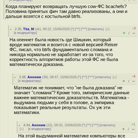
/
Когда планируют возвращать лучшую cow-ФС bcachefs?
Половина принятых фич там давно реализованы, а они и
дальше возятся с костыльной btrfs.
–2
2.35
,
Tita_M
(
ok
), 08:22, 15/06/2026 [
^
] [
^^
] [
^^^
] [
ответить
]
[
↓
]
+
–
[
к модератору
]
/
На опеннет была новость где Шишкин, который
вроде математик и возится с новой версией Reiser
ФС, писал, что btrfs фундаментально сломана и
никогда нормально не заработает из-за того, что
корректность алгоритмов работы этой ФС не была
математически доказана.
–6
3.38
,
Аноним
(
38
), 08:47, 15/06/2026 [
^
] [
^^
] [
^^^
] [
ответить
]
[
↓
]
+
–
[
к модератору
]
/
Математик не понимает, что "не была доказана" не
значает "сломана"? Кроме того, эмпирические данные
важнее математических доказательств. Математика -
выдумана людьми у себя в голове, а эмпирика
показывает реальные результаты. Ох уж эти
математики.
+1
4.44
,
Аноним
(
22
), 09:32, 15/06/2026 [
^
] [
^^
] [
^^^
] [
ответить
]
+
–
[
↓
] [
к модератору
]
/
На этой выдуманной математике компьютеры все