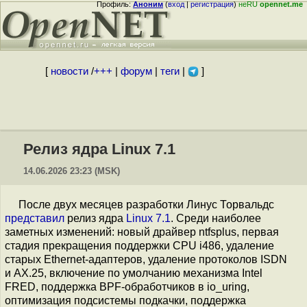
Профиль:
Аноним
(
вход
|
регистрация
)
неRU
opennet.me
[
новости
/
+++
|
форум
|
теги
|
]
Релиз ядра Linux 7.1
14.06.2026 23:23 (MSK)
После двух месяцев разработки Линус Торвальдс
представил
релиз ядра
Linux 7.1
. Среди наиболее
заметных изменений: новый драйвер ntfsplus, первая
стадия прекращения поддержки CPU i486, удаление
старых Ethernet-адаптеров, удаление протоколов ISDN
и AX.25, включение по умолчанию механизма Intel
FRED, поддержка BPF-обработчиков в io_uring,
оптимизация подсистемы подкачки, поддержка