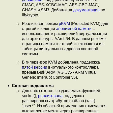
CMAC, AES-XCBC-MAC, AES-CBC-MAC,
GHASH и SM3. Добавлена
документация
по
lib/crypto.
Реализован режим
pKVM
(Protected KVM) для
строгой изоляции
анонимной памяти
с
использованием расширений виртуализации
для архитектуры AArch64. В данном режиме
страницы памяти гостевой исключаются из
таблицы виртуальных адресов хостовой
системы.
В гипервизор KVM добавлена поддержка
пятой версии
виртуального контроллера
прерываний ARM (VGICv5 - ARM Virtual
Generic Interrupt Controller v5).
Сетевая подсистема
Для unix-сокетов, создаваемых функцией
socket(),
реализована
поддержка
расширенных атрибутов файлов (xattr)
"user.*". Из областей применения отмечается
выставление меток через расширенные