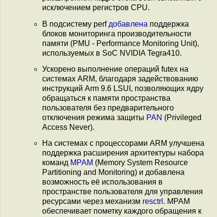
исключением регистров CPU.
В подсистему perf
добавлена
поддержка
блоков мониторинга производительности
памяти (PMU - Performance Monitoring Unit),
используемых в SoC NVIDIA Tegra410.
Ускорено выполнение операций futex на
системах ARM, благодаря задействованию
инструкций Arm 9.6 LSUI, позволяющих ядру
обращаться к памяти пространства
пользователя без предварительного
отключения режима защиты
PAN
(Privileged
Access Never).
На системах с процессорами ARM улучшена
поддержка расширения архитектуры набора
команд
MPAM
(Memory System Resource
Partitioning and Monitoring) и добавлена
возможность её использования в
пространстве пользователя для управления
ресурсами через механизм
resctrl
. MPAM
обеспечивает пометку каждого обращения к