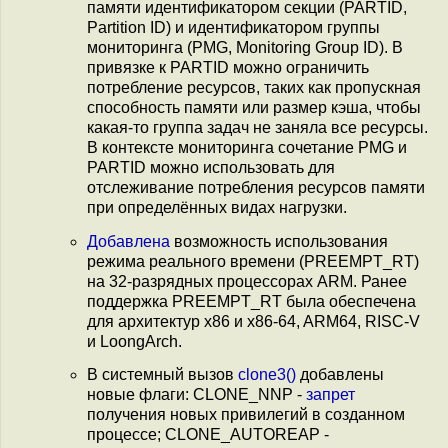
памяти идентификатором секции (PARTID,
Partition ID) и идентификатором группы
мониторинга (PMG, Monitoring Group ID). В
привязке к PARTID можно ограничить
потребление ресурсов, таких как пропускная
способность памяти или размер кэша, чтобы
какая-то группа задач не заняла все ресурсы.
В контексте мониторинга сочетание PMG и
PARTID можно использовать для
отслеживание потребления ресурсов памяти
при определённых видах нагрузки.
Добавлена
возможность использования
режима реального времени (PREEMPT_RT)
на 32-разрядных процессорах ARM. Ранее
поддержка PREEMPT_RT была обеспечена
для архитектур x86 и x86-64, ARM64, RISC-V
и LoongArch.
В системный вызов
clone3()
добавлены
новые флаги: CLONE_NNP -
запрет
получения новых привилегий в созданном
процессе; CLONE_AUTOREAP -