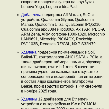
скорости вращения кулера на ноутбуках
Lenovo Yoga, Legion и IdeaPad.
Добавлена
поддержка ARM-плат, SoC и
устройств: Qualcomm Glymur, Qualcomm
Mahua, Qualcomm Eliza, Qualcomm IPQ5210,
Qualcomm apq8084 и ipq806x, Axis ARTPEC-9,
ARM Zena, ARM corstone-1000-a320, Microchip
LAN9691, Microchip PIC64GX, Rockchip
RV1103B, Renesas RZ/G3L, NXP S32N79.
Удалена
поддержка применяемых в SoC
Baikal-T1 контроллеров AHCI SATA и PCIe, а
также драйверов таймера, памяти, physmap,
шины, hwmon, dwc и bt1-rom. В качестве
причины удаления называется отсутствие
сопровождения и незавершённая интеграция
в состав ядра компонентов платформы
Baikal, производство которой в РФ свернули
в ноябре 2025 года.
Удалены
12 драйверов для Ethernet-
устройств с интерфейсами ISA и PCMCIA,
выпускавшихся до 2002 года, для которых не