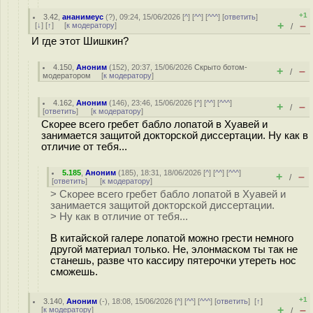
+1
3.42
,
ананимеус
(
?
), 09:24, 15/06/2026 [
^
] [
^^
] [
^^^
] [
ответить
]
+
–
[
↓
] [
↑
] [
к модератору
]
/
И где этот Шишкин?
4.150
,
Аноним
(
152
), 20:37, 15/06/2026
Скрыто ботом-
+
–
/
модератором
[
к модератору
]
4.162
,
Аноним
(
146
), 23:46, 15/06/2026 [
^
] [
^^
] [
^^^
]
+
–
/
[
ответить
]
[
к модератору
]
Скорее всего гребет бабло лопатой в Хуавей и
занимается защитой докторской диссертации. Ну как в
отличие от тебя...
5.185
,
Аноним
(
185
), 18:31, 18/06/2026 [
^
] [
^^
] [
^^^
]
+
–
/
[
ответить
]
[
к модератору
]
> Скорее всего гребет бабло лопатой в Хуавей и
занимается защитой докторской диссертации.
> Ну как в отличие от тебя...
В китайской галере лопатой можно грести немного
другой материал только. Не, элонмаском ты так не
станешь, разве что кассиру пятерочки утереть нос
сможешь.
+1
3.140
,
Аноним
(
-
), 18:08, 15/06/2026 [
^
] [
^^
] [
^^^
] [
ответить
]
[
↑
]
+
–
[
к модератору
]
/