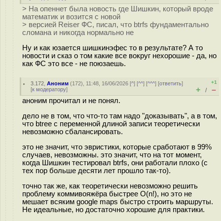
> На опеннет была новость где Шишкин, который вроде
математик и возится с новой
> версией Reiser ФС, писал, что btrfs фундаментально
сломана и никогда нормально не
Ну и как юзается шишкинэфес то в результате? А то
новости и сказ о том какие все вокруг нехорошие - да, но
как ФС это все - не поюзаешь.
+1
3.172
,
Аноним
(
172
), 11:48, 16/06/2026 [
^
] [
^^
] [
^^^
] [
ответить
]
+
–
[
к модератору
]
/
аноним прочитал и не понял.
дело не в том, что что-то там надо "доказывать", а в том,
что btree с переменной длиной записи теоретически
невозможно сбалансировать.
это не значит, что эвристики, которые сработают в 99%
случаев, невозможны. это значит, что на тот момент,
когда Шишкин тестировал btrfs, они работали плохо (с
тех пор больше десяти лет прошло так-то).
точно так же, как теоретически невозможно решить
проблему коммивояжёра быстрее O(n!), но это не
мешает всяким google maps быстро строить маршруты.
Не идеальные, но достаточно хорошие для практики.