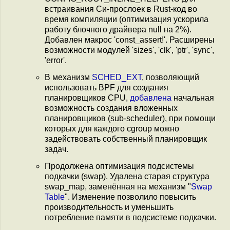
встраивания Си-прослоек в Rust-код во
время компиляции (оптимизация ускорила
работу блочного драйвера null на 2%).
Добавлен макрос 'const_assert!'. Расширены
возможности модулей 'sizes', 'clk', 'ptr', 'sync',
'error'.
В механизм
SCHED_EXT
, позволяющий
использовать BPF для создания
планировщиков CPU,
добавлена
начальная
возможность создания вложенных
планировщиков (sub-scheduler), при помощи
которых для каждого cgroup можно
задействовать собственный планировщик
задач.
Продолжена оптимизация подсистемы
подкачки (swap). Удалена старая структура
swap_map, заменённая на механизм "
Swap
Table
". Изменение позволило повысить
производительность и уменьшить
потребление памяти в подсистеме подкачки.