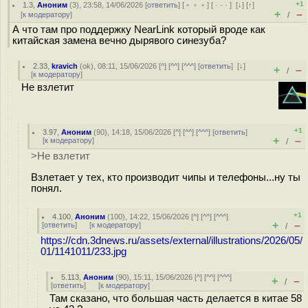
+1
1.3
,
Аноним
(
3
), 23:58, 14/06/2026 [
ответить
] [
﹢﹢﹢
] [
· · ·
]
[
↓
] [
↑
]
+
–
[
к модератору
]
/
А что там про поддержку NearLink который вроде как
китайская замена вечно дырявого синезуба?
2.33
,
kravich
(
ok
), 08:11, 15/06/2026 [
^
] [
^^
] [
^^^
] [
ответить
]
[
↓
]
+
–
/
[
к модератору
]
Не взлетит
+1
3.97
,
Аноним
(
90
), 14:18, 15/06/2026 [
^
] [
^^
] [
^^^
] [
ответить
]
+
–
[
к модератору
]
/
>Не взлетит
Взлетает у тех, кто производит чипы и телефоны...ну ты
понял.
+1
4.100
,
Аноним
(
100
), 14:22, 15/06/2026 [
^
] [
^^
] [
^^^
]
+
–
[
ответить
]
[
к модератору
]
/
https://cdn.3dnews.ru/assets/external/illustrations/2026/05/
01/1141011/233.jpg
5.113
,
Аноним
(
90
), 15:11, 15/06/2026 [
^
] [
^^
] [
^^^
]
+
–
/
[
ответить
]
[
к модератору
]
Там сказано, что большая часть делается в китае 58