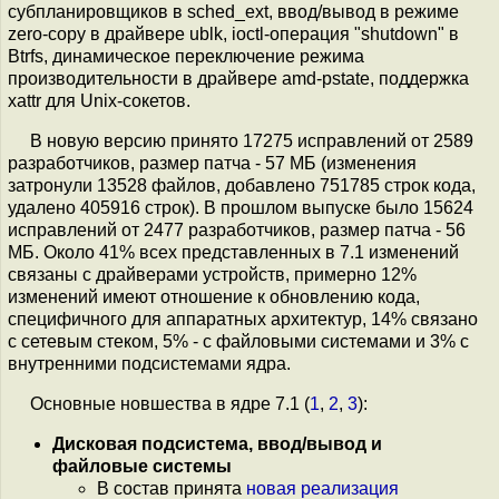
субпланировщиков в sched_ext, ввод/вывод в режиме
zero-copy в драйвере ublk, ioctl-операция "shutdown" в
Btrfs, динамическое переключение режима
производительности в драйвере amd-pstate, поддержка
xattr для Unix-сокетов.
В новую версию принято 17275 исправлений от 2589
разработчиков, размер патча - 57 МБ (изменения
затронули 13528 файлов, добавлено 751785 строк кода,
удалено 405916 строк). В прошлом выпуске было 15624
исправлений от 2477 разработчиков, размер патча - 56
МБ. Около 41% всех представленных в 7.1 изменений
связаны с драйверами устройств, примерно 12%
изменений имеют отношение к обновлению кода,
специфичного для аппаратных архитектур, 14% связано
с сетевым стеком, 5% - с файловыми системами и 3% c
внутренними подсистемами ядра.
Основные новшества в ядре 7.1 (
1
,
2
,
3
):
Дисковая подсистема, ввод/вывод и
файловые системы
В состав принята
новая реализация