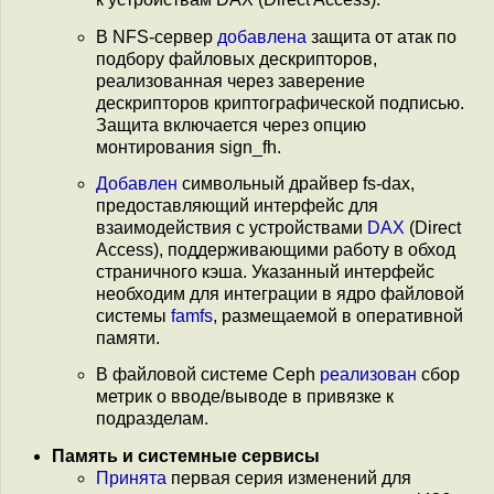
В NFS-сервер
добавлена
защита от атак по
подбору файловых дескрипторов,
реализованная через заверение
дескрипторов криптографической подписью.
Защита включается через опцию
монтирования sign_fh.
Добавлен
символьный драйвер fs-dax,
предоставляющий интерфейс для
взаимодействия с устройствами
DAX
(Direct
Access), поддерживающими работу в обход
страничного кэша. Указанный интерфейс
необходим для интеграции в ядро файловой
системы
famfs
, размещаемой в оперативной
памяти.
В файловой системе Ceph
реализован
сбор
метрик о вводе/выводе в привязке к
подразделам.
Память и системные сервисы
Принята
первая серия изменений для