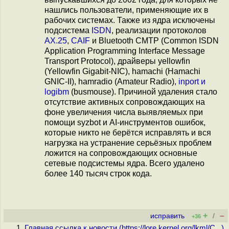
нашлись пользователи, применяющие их в
рабочих системах. Также из ядра исключены
подсистема
ISDN
, реализации протоколов
AX.25
,
CAIF
и Bluetooth CMTP (Common ISDN
Application Programming Interface Message
Transport Protocol), драйверы yellowfin
(Yellowfin Gigabit-NIC), hamachi (Hamachi
GNIC-II), hamradio (Amateur Radio),
inport и
logibm
(busmouse). Причиной удаления стало
отсутствие активных сопровождающих на
фоне увеличения числа выявляемых при
помощи syzbot и AI-инструментов ошибок,
которые никто не берётся исправлять и вся
нагрузка нa устранение серьёзных проблем
ложится на сопровождающих основные
сетевые подсистемы ядра. Всего удалено
более 140 тысяч строк кода.
+
–
исправить
/
+36
Главная ссылка к новости (
https://lore.kernel.org/lkml/C...
)