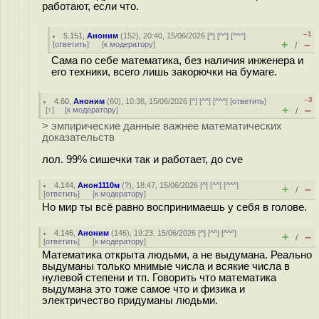
работают, если что.
–1
5.151
,
Аноним
(
152
), 20:40, 15/06/2026 [
^
] [
^^
] [
^^^
]
+
–
[
ответить
]
[
к модератору
]
/
Сама по себе математика, без наличия инженера и
его техники, всего лишь закорючки на бумаге.
–3
4.60
,
Аноним
(
60
), 10:38, 15/06/2026 [
^
] [
^^
] [
^^^
] [
ответить
]
+
–
[
↑
] [
к модератору
]
/
> эмпирические данные важнее математических
доказательств
лол. 99% сишечки так и работает, до cve
4.144
,
Анон1110м
(
?
), 18:47, 15/06/2026 [
^
] [
^^
] [
^^^
]
+
–
/
[
ответить
]
[
к модератору
]
Но мир ты всё равно воспринимаешь у себя в голове.
4.146
,
Аноним
(
146
), 19:23, 15/06/2026 [
^
] [
^^
] [
^^^
]
+
–
/
[
ответить
]
[
к модератору
]
Математика открыта людьми, а не выдумана. Реально
выдуманы только мнимые числа и всякие числа в
нулевой степени и тп. Говорить что математика
выдумана это тоже самое что и физика и
электричество придуманы людьми.