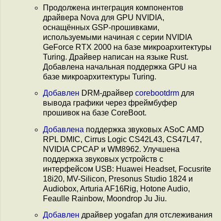
Продолжена интеграция компонентов
драйвера Nova для GPU NVIDIA,
оснащённых GSP-прошивками,
используемыми начиная с серии NVIDIA
GeForce RTX 2000 на базе микроархитектуры
Turing. Драйвер написан на языке Rust.
Добавлена начальная поддержка GPU на
базе микроархитектуры Turing.
Добавлен
DRM-драйвер
corebootdrm
для
вывода графики через фреймбуфер
прошивок на базе CoreBoot.
Добавлена
поддержка звуковых ASoC AMD
RPL DMIC, Cirrus Logic CS42L43, CS47L47,
NVIDIA CPCAP и WM8962. Улучшена
поддержка звуковых устройств с
интерфейсом USB: Huawei Headset, Focusrite
18i20, MV-Silicon, Presonus Studio 1824 и
Audiobox, Arturia AF16Rig, Hotone Audio,
Feaulle Rainbow, Moondrop Ju Jiu.
Добавлен
драйвер yogafan для отслеживания