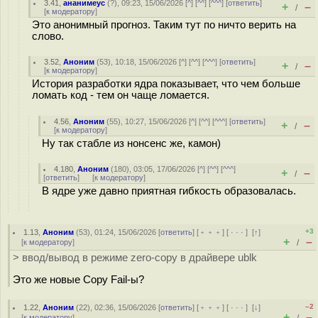
3.41
,
ананимеус
(
?
), 09:23, 15/06/2026 [
^
] [
^^
] [
^^^
] [
ответить
]
+
–
/
[
к модератору
]
Это анонимный прогноз. Таким тут по ничто верить на
слово.
3.52
,
Аноним
(
53
), 10:18, 15/06/2026 [
^
] [
^^
] [
^^^
] [
ответить
]
+
–
/
[
к модератору
]
История разработки ядра показывает, что чем больше
лoмать код - тем он чаще лoмaeтся.
4.56
,
Аноним
(
55
), 10:27, 15/06/2026 [
^
] [
^^
] [
^^^
] [
ответить
]
+
–
/
[
к модератору
]
Ну так стабле из нонсенс же, камон)
4.180
,
Аноним
(
180
), 03:05, 17/06/2026 [
^
] [
^^
] [
^^^
]
+
–
/
[
ответить
]
[
к модератору
]
В ядре уже давно приятная гибкость образовалась.
+3
1.13
,
Аноним
(
53
), 01:24, 15/06/2026 [
ответить
] [
﹢﹢﹢
] [
· · ·
]
[
↑
]
+
–
[
к модератору
]
/
> ввод/вывод в режиме zero-copy в драйвере ublk
Это же новые Copy Fail-ы?
–2
1.22
,
Аноним
(
22
), 02:36, 15/06/2026 [
ответить
] [
﹢﹢﹢
] [
· · ·
]
[
↓
]
+
–
[
к модератору
]