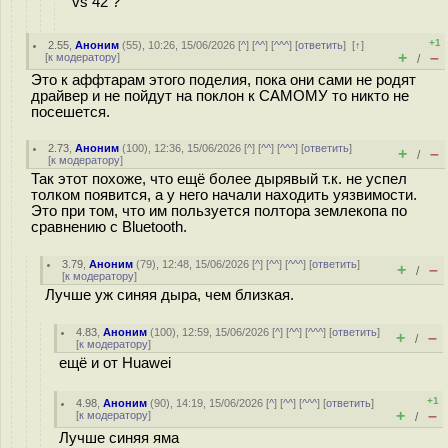
vs 42 ?
+1
2.55
,
Аноним
(
55
), 10:26, 15/06/2026 [
^
] [
^^
] [
^^^
] [
ответить
]
[
↑
]
+
–
[
к модератору
]
/
Это к аффтарам этого поделия, пока они сами не родят
драйвер и не пойдут на поклон к САМОМУ то никто не
посешется.
2.73
,
Аноним
(
100
), 12:36, 15/06/2026 [
^
] [
^^
] [
^^^
] [
ответить
]
+
–
/
[
к модератору
]
Так этот похоже, что ещё более дырявый т.к. не успел
толком появится, а у него начали находить уязвимости.
Это при том, что им пользуется полтора землекопа по
сравнению с Bluetooth.
3.79
,
Аноним
(
79
), 12:48, 15/06/2026 [
^
] [
^^
] [
^^^
] [
ответить
]
+
–
/
[
к модератору
]
Лучше уж синяя дыра, чем близкая.
4.83
,
Аноним
(
100
), 12:59, 15/06/2026 [
^
] [
^^
] [
^^^
] [
ответить
]
+
–
/
[
к модератору
]
ещё и от Huawei
+1
4.98
,
Аноним
(
90
), 14:19, 15/06/2026 [
^
] [
^^
] [
^^^
] [
ответить
]
+
–
[
к модератору
]
/
Лучше синяя яма