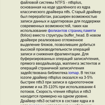
файловой системы NTFS - ntfsplus,
основанная на коде удалённого из ядра
классического драйвера ntfs. Старый драйвер
был переработан, расширен возможностью
записи данных и адаптирован для поддержки
современных возможностей, таких как
использование
фолиантов страниц памяти
(folios) вместо структуры buffer_head. В новом
драйвере реализовано отложенное
выделение блоков, позволившее добиться
высокой производительности операций
записи и снижения фрагментации. Для
буферизированных операций записи/чтения,
прямого ввода/вывода, маппинга экстентов и
операций страничной записи/чтения
задействована библиотека
iomap
. В тестах
iozone драйвер ntfsplus оказался на 3-5%
быстрее ntfs3 при записи в однопоточном
режиме и на 35-110% при использовании 4
потоков. Скорость чтения ntfsplus и ntfs3
находится примерно на одном уровне.
Драйвер ntfs3 остаётся в составе ядра и в