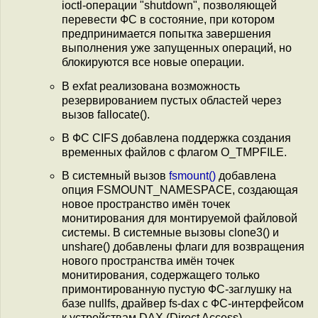
ioctl-операции "shutdown", позволяющей
перевести ФС в состояние, при котором
предпринимается попытка завершения
выполнения уже запущенных операций, но
блокируются все новые операции.
В exfat реализована возможность
резервированием пустых областей через
вызов fallocate().
В ФС CIFS добавлена поддержка создания
временных файлов с флагом O_TMPFILE.
В системный вызов
fsmount()
добавлена
опция FSMOUNT_NAMESPACE, создающая
новое пространство имён точек
монитирования для монтируемой файловой
системы. В системные вызовы clone3() и
unshare() добавлены флаги для возвращения
нового пространства имён точек
монитирования, содержащего только
примонтированную пустую ФС-заглушку на
базе nullfs, драйвер fs-dax c ФС-интерфейсом
к устройствам DAX (Direct Access).