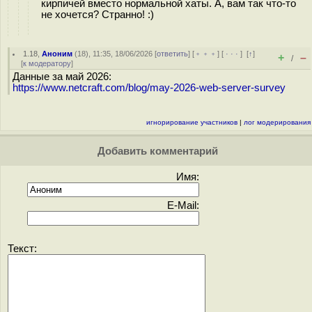
кирпичей вместо нормальной хаты. А, вам так что-то
не хочется? Странно! :)
1.18
,
Аноним
(
18
), 11:35, 18/06/2026 [
ответить
] [
﹢﹢﹢
] [
· · ·
]
[
↑
]
+
–
/
[
к модератору
]
Данные за май 2026:
https://www.netcraft.com/blog/may-2026-web-server-survey
игнорирование участников
|
лог модерирования
Добавить комментарий
Имя:
E-Mail:
Текст: