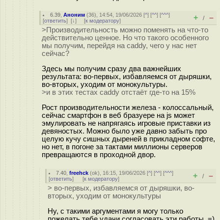
6.39
,
Аноним
(
36
), 14:54, 19/06/2026 [
^
] [
^^
] [
^^^
]
+
–
/
[
ответить
]
[
↓
] [
к модератору
]
>Производительность можно поменять на что-то
действительно ценное. Но что такого особенного
мы получим, перейдя на caddy, чего у нас нет
сейчас?
Здесь мы получим сразу два важнейших
результата: во-первых, избавляемся от дыряшки,
во-вторых, уходим от монокультуры.
>и в этих тестах caddy отстаёт где-то на 15%
Рост производительности железа - колоссальный,
сейчас смартфон в веб бразуере на js может
эмулировать не напрягаясь игровые приставки из
девяностых. Можно было уже давно забыть про
целую кучу сишных дыреней в прикладном софте,
но нет, в погоне за тактами миллионы серверов
превращаются в проходной двор.
7.40
,
freehck
(
ok
), 16:15, 19/06/2026 [
^
] [
^^
] [
^^^
]
+
–
/
[
ответить
]
[
к модератору
]
> во-первых, избавляемся от дыряшки, во-
вторых, уходим от монокультуры
Ну, с такими аргументами я могу только
пожелать тебе удачи согласовать эти работы. =)