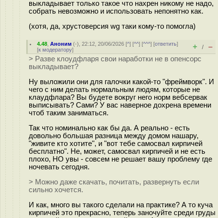
выкладывает только такое что нахрен никому не надо,
собрать невозможно и использовать непонятно как.
(хотя, да, хрустоверсия wg таки кому-то помогла)
4.48
,
Аноним
(
-
), 22:12, 20/06/2026 [
^
] [
^^
] [
^^^
] [
ответить
]
+
–
/
[
к модератору
]
> Разве клоудфларя свои наработки не в опенсорс
выкладывает?
Ну выложили они для галочки какой-то "фреймворк". И
чего с ним делать нормальным людям, которые не
клаудфлара? Вы будете вокруг него норм вебсервак
выписывать? Сами? У вас наверное дохрена времени
чтоб таким заниматься.
Так что номинально как бы да. А реально - есть
довольно большая разница между домом нашару,
"живите кто хотите", и "вот тебе самосвал кирпичей
бесплатно". Не, может, самосвал кирпичей и не есть
плохо, НО увы - совсем не решает вашу проблему где
ночевать сегодня.
> Можно даже скачать, почитать, развернуть если
сильно хочется.
И как, много вы такого сделали на практике? А то куча
кирпичей это прекрасно, теперь заночуйте среди груды