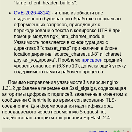
"large_client_header_buffers".
CVE-2026-48142
- чтение из области вне
выделенного буфера при обработке специально
оформленных запросов, приводящих к
перекодированию текста в кодировке UTF-8 при
помощи модуля ngx_http_charset_module.
Уязвимость появляется в конфигурациях с
директивой "charset_map" при наличии в блоке
location директив "source_charset utf-8" и "charset
другая_кодировка". Проблеме
присвоен
средний
уровень опасности (6.3 из 10), допускающий утечку
содержимого памяти рабочего процесса.
Помимо исправления уязвимостей в версии nginx
1.31.2 добавлена переменная $ssl_sigalgs, содержащая
алгоритмы цифровых подписей, заявленные клиентом в
сообщении ClientHello во время согласования TLS-
соединения. Для формирования идентификатора,
передаваемого через переменную $request_id,
задействован алгоритм хэшрования SipHash-2-4.
+
–
исправить
/
+9