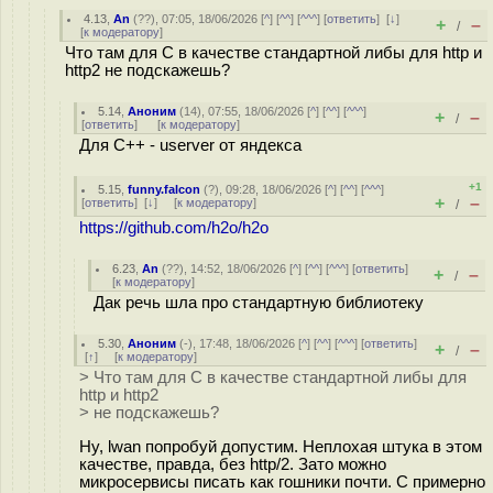
4.13
,
An
(
??
), 07:05, 18/06/2026 [
^
] [
^^
] [
^^^
] [
ответить
]
[
↓
]
+
–
/
[
к модератору
]
Что там для C в качестве стандартной либы для http и
http2 не подскажешь?
5.14
,
Аноним
(
14
), 07:55, 18/06/2026 [
^
] [
^^
] [
^^^
]
+
–
/
[
ответить
]
[
к модератору
]
Для C++ - userver от яндекса
+1
5.15
,
funny.falcon
(
?
), 09:28, 18/06/2026 [
^
] [
^^
] [
^^^
]
+
–
[
ответить
]
[
↓
] [
к модератору
]
/
https://github.com/h2o/h2o
6.23
,
An
(
??
), 14:52, 18/06/2026 [
^
] [
^^
] [
^^^
] [
ответить
]
+
–
/
[
к модератору
]
Дак речь шла про стандартную библиотеку
5.30
,
Аноним
(
-
), 17:48, 18/06/2026 [
^
] [
^^
] [
^^^
] [
ответить
]
+
–
/
[
↑
] [
к модератору
]
> Что там для C в качестве стандартной либы для
http и http2
> не подскажешь?
Ну, lwan попробуй допустим. Неплохая штука в этом
качестве, правда, без http/2. Зато можно
микросервисы писать как гошники почти. С примерно