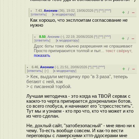
7.43
,
Аноним
(
36
), 19:02, 19/06/2026 [
^
] [
^^
] [
^^^
]
+
–
/
[
ответить
]
[
к модератору
]
Как хорошо, что эксплоитам согласование не
нужно
8.50
,
Аноним
(
-
), 22:19, 20/06/2026 [
^
] [
^^
] [
^^^
]
+
–
/
[
ответить
]
[
к модератору
]
Ддос боты тоже обычно разрешения не спрашивают
Просто припираюится толпой и пыт...
текст свёрнут,
показать
6.46
,
Аноним
(
-
), 21:51, 20/06/2026 [
^
] [
^^
] [
^^^
]
+
–
/
[
ответить
]
[
↑
] [
к модератору
]
> Кек, выдали методичку про "в 3 раза", теперь
бегают с ней, как
> с писанной торбой.
Лучшая методичка - это когда на ТВОЙ сервак с
каокго-то черта припирается дохреналион ботов,
со всего глобуса, и начинают его "стресстестить".
Тут мы и узнаем - кто про что, кто что может и кто
из чего сделан.
Не, дохлый сайт, "затобезопасный" - мне явно ни к
чему. То-есть вообще совсем. И как-то вести
переговоры с ламерскими хттп-ддосерами мне