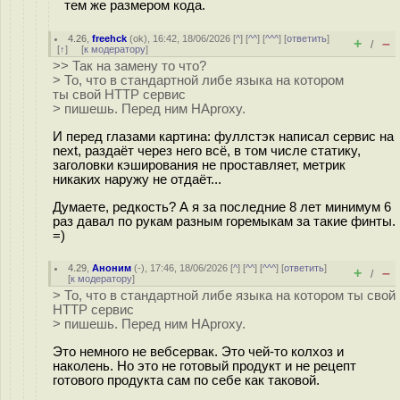
тем же размером кода.
4.26
,
freehck
(
ok
), 16:42, 18/06/2026 [
^
] [
^^
] [
^^^
] [
ответить
]
+
–
/
[
↑
] [
к модератору
]
>> Так на замену то что?
> То, что в стандартной либе языка на котором
ты свой HTTP сервис
> пишешь. Перед ним HAproxy.
И перед глазами картина: фуллстэк написал сервис на
next, раздаёт через него всё, в том числе статику,
заголовки кэширования не проставляет, метрик
никаких наружу не отдаёт...
Думаете, редкость? А я за последние 8 лет минимум 6
раз давал по рукам разным горемыкам за такие финты.
=)
4.29
,
Аноним
(
-
), 17:46, 18/06/2026 [
^
] [
^^
] [
^^^
] [
ответить
]
+
–
/
[
к модератору
]
> То, что в стандартной либе языка на котором ты свой
HTTP сервис
> пишешь. Перед ним HAproxy.
Это немного не вебсервак. Это чей-то колхоз и
наколень. Но это не готовый продукт и не рецепт
готового продукта сам по себе как таковой.