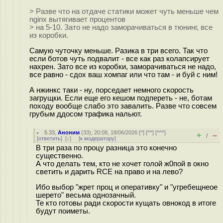
> Разве что на отдаче статики может чуть меньше чем
nginx вытягивает процентов
> на 5-10. Зато не надо заморачиваться в тюнинг, все
из коробки.
Самую чуточку меньше. Разика в три всего. Так что
если ботов чуть подвалит - все как раз колапсирует
нахрен. Зато все из коробки, заморачиваться не надо,
все равно - сдох ваш хомпаг или что там - и буй с ним!
А нжинкс таки - ну, порседает немного скорость
загрущки. Если еще его кешом подпереть - не, ботам
походу вообще слабо это завалить. Разве что совсем
грубым ддосом трафика нальют.
5.33
,
Аноним
(
33
), 20:08, 18/06/2026 [
^
] [
^^
] [
^^^
]
+
–
/
[
ответить
]
[
↓
] [
к модератору
]
В три раза по процу разница это конечно
существенно.
А что делать тем, кто не хочет голой ж0пой в окно
светить и дарить RCE на право и на лево?
Ибо выбор "жрет проц и оперативку" и "угребещнеое
шерето" весьма однозачный.
Те кто готовы ради скорости кущать овнокод в итоге
будут поиметы.