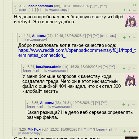
+1
3.17
,
localhostadmin
(
ok
), 10:51, 18/06/2026 [
^
] [
^^
] [
^^^
]
+
–
[
ответить
]
[
↓
] [
↑
] [
к модератору
]
/
Недавно попробовал опенбсдшную связку из httpd
и relayd. Это вполне удобно
4.21
,
Аноним
(
21
), 12:46, 18/06/2026 [
^
] [
^^
] [
^^^
] [
ответить
]
+
–
/
[
к модератору
]
Добро пожаловать вот в такое качество кода:
https://www.reddit.com/r/openbsd/comments/yf0jj1/httpd_t
erminates_connection_i
5.24
,
localhostadmin
(
ok
), 16:20, 18/06/2026 [
^
] [
^^
] [
^^^
]
+
–
/
[
ответить
]
[
к модератору
]
У меня больше вопросов к качеству кода
создателя треда. Чего он в этот несчастный
файл с ошибкой 404 накидал, что он стал 300
килобайт весить
6.36
,
Аноним
(
36
), 01:31, 19/06/2026 [
^
] [
^^
] [
^^^
]
+
–
/
[
ответить
]
[
к модератору
]
Какая разница? Не дело веб сервера определять
размер файла.
3.20
,
Mik Foxi
(
ok
), 12:32, 18/06/2026 [
^
] [
^^
] [
^^^
] [
ответить
]
[
↑
]
+
–
/
[
к модератору
]