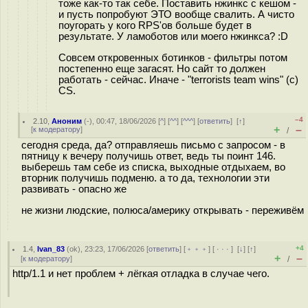
тоже как-то так себе. Поставить нжинкс с кешом -
и пусть попробуют ЭТО вообще свалить. А чисто
поугорать у кого RPS'ов больше будет в
результате. У ламоботов или моего нжинкса? :D
Совсем откровенных ботинков - фильтры потом
постепенно еще загасят. Но сайт то должен
работать - сейчас. Иначе - "terrorists team wins" (c)
CS.
–4
2.10
,
Аноним
(
-
), 00:47, 18/06/2026 [
^
] [
^^
] [
^^^
] [
ответить
]
[
↑
]
+
–
[
к модератору
]
/
сегодня среда, да? отправляешь письмо с запросом - в
пятницу к вечеру получишь ответ, ведь ты поинт 146.
выберешь там себе из списка, выходные отдыхаем, во
вторник получишь подменю. а то да, технологии эти
развивать - опасно же
не жизни людские, полюса/америку открывать - переживём
+4
1.4
,
Ivan_83
(
ok
), 23:23, 17/06/2026 [
ответить
] [
﹢﹢﹢
] [
· · ·
]
[
↓
] [
↑
]
+
–
[
к модератору
]
/
http/1.1 и нет проблем + лёгкая отладка в случае чего.