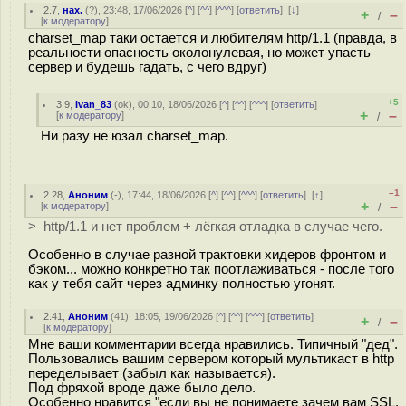
2.7
,
нах.
(
?
), 23:48, 17/06/2026 [
^
] [
^^
] [
^^^
] [
ответить
]
[
↓
]
+
–
/
[
к модератору
]
charset_map таки остается и любителям http/1.1 (правда, в
реальности опасность околонулевая, но может упасть
сервер и будешь гадать, с чего вдруг)
+5
3.9
,
Ivan_83
(
ok
), 00:10, 18/06/2026 [
^
] [
^^
] [
^^^
] [
ответить
]
+
–
[
к модератору
]
/
Ни разу не юзал charset_map.
–1
2.28
,
Аноним
(
-
), 17:44, 18/06/2026 [
^
] [
^^
] [
^^^
] [
ответить
]
[
↑
]
+
–
[
к модератору
]
/
> http/1.1 и нет проблем + лёгкая отладка в случае чего.
Особенно в случае разной трактовки хидеров фронтом и
бэком... можно конкретно так поотлаживаться - после того
как у тебя сайт через админку полностью угонят.
2.41
,
Аноним
(
41
), 18:05, 19/06/2026 [
^
] [
^^
] [
^^^
] [
ответить
]
+
–
/
[
к модератору
]
Мне ваши комментарии всегда нравились. Типичный "дед".
Пользовались вашим сервером который мультикаст в http
переделывает (забыл как называется).
Под фряхой вроде даже было дело.
Особенно нравится "если вы не понимаете зачем вам SSL,