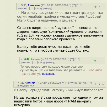
5.35
,
Анонимм
(
??
), 20:12, 18/06/2026 [
^
] [
^^
] [
^^^
]
+
–
/
[
ответить
]
[
к модератору
]
> Но если у вас десятки-сотни тысяч rps и десятки-
сотни терабайт трафла в месяц — старый добрый
Nginx будет и надёжнее, и дешевле.
Странно видеть слово "надежнее" в новости про
дырень имеющую "критический уровень опасности
(9.2 из 10), не исключающий удалённое выполнение
кода с правами рабочего процесса ...".
Если у тебя десятки-сотни тысяч rps и тебя
поимели, то в любом случае будет больно.
6.47
,
Аноним
(
-
), 22:03, 20/06/2026 [
^
] [
^^
] [
^^^
]
+
–
/
[
ответить
]
[
к модератору
]
Теперь посмотрим на какое число реально
существующих инсталляций это работает и ...
большой
текст свёрнут,
показать
4.31
,
Аноним
(
-
), 17:50, 18/06/2026 [
^
] [
^^
] [
^^^
] [
ответить
]
[
↑
]
+
–
/
[
к модератору
]
> Caddy норм держит нагрузку и минимум потребляет.
Ну да, только в 3 раза проца жрет при одном и том же
нашествии ботов и еще норовит RAM выжрать
немеряно.