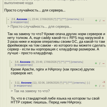
выполнение кода
Просто случайность... для сервера...
2.6
,
Аноним
(
-
), 23:44, 17/06/2026 [
^
] [
^^
] [
^^^
] [
ответить
]
[
↓
]
+
–
/
[
к модератору
]
> Просто случайность... для сервера...
Так на замену то что? Кроме опача других норм серверов и
нету толком. А, еще caddy какой-то с RPS под нагрузкой в
3 раза ниже и жором оперативы своим GC, да какой-то там
фреймоворк на том самом - из которого вы можете сделать
сервер - если вы корпорация с клаудфлар размером. А
лучше - просто клаудфлар.
3.8
,
Аноним
(
8
), 23:49, 17/06/2026 [
^
] [
^^
] [
^^^
] [
ответить
]
+
–
/
[
к модератору
]
Кроме Apache, nginx и HAproxy (как прокси) других
серверов нет.
–5
3.11
,
Аноним
(
11
), 02:06, 18/06/2026 [
^
] [
^^
] [
^^^
] [
ответить
]
[
↓
]
+
–
[
к модератору
]
/
> Так на замену то что?
То, что в стандартной либе языка на котором ты свой
HTTP сервис пишешь. Перед ним HAproxy.