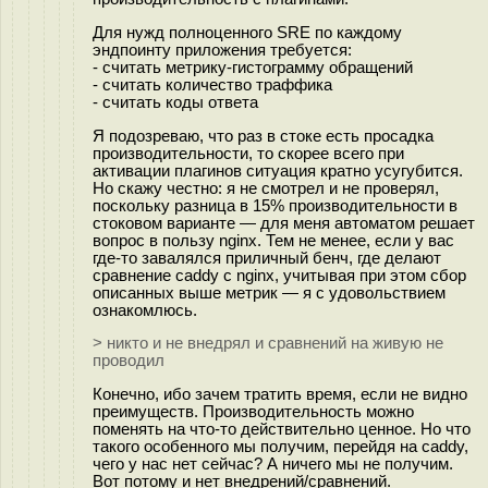
Для нужд полноценного SRE по каждому
эндпоинту приложения требуется:
- считать метрику-гистограмму обращений
- считать количество траффика
- считать коды ответа
Я подозреваю, что раз в стоке есть просадка
производительности, то скорее всего при
активации плагинов ситуация кратно усугубится.
Но скажу честно: я не смотрел и не проверял,
поскольку разница в 15% производительности в
стоковом варианте — для меня автоматом решает
вопрос в пользу nginx. Тем не менее, если у вас
где-то завалялся приличный бенч, где делают
сравнение caddy с nginx, учитывая при этом сбор
описанных выше метрик — я с удовольствием
ознакомлюсь.
> никто и не внедрял и сравнений на живую не
проводил
Конечно, ибо зачем тратить время, если не видно
преимуществ. Производительность можно
поменять на что-то действительно ценное. Но что
такого особенного мы получим, перейдя на caddy,
чего у нас нет сейчас? А ничего мы не получим.
Вот потому и нет внедрений/сравнений.