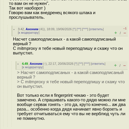
то вам он не нужен".
Так вот наоборот )
Говорю вам как внедренец всякого шлака и
прослушыватель.
–1
3.42
,
Аноним
(
41
), 18:09, 19/06/2026 [
^
] [
^^
] [
^^^
] [
ответить
]
+
–
[
к модератору
]
/
Насчет самоподписаных - а какой самоподписаный
верный ?
С mitmproxy я тебе новый переподпишу и скажу что он
выпустил.
4.49
,
Аноним
(
-
), 22:17, 20/06/2026 [
^
] [
^^
] [
^^^
] [
ответить
]
+
–
/
[
к модератору
]
> Насчет самоподписаных - а какой самоподписаный
верный ?
> С mitmproxy я тебе новый переподпишу и скажу что
он выпустил.
Вот только если я fingerprint чекаю - это будет
замечено. А спрашивать какого-то дядю можно ли мне
вообще сервак гонять - это да, круто конечно... аж два
раза... особенно когда дядя начинает явно борзеть и
требует отчитываться ему что вы не верблюд чуть ли
не поминутно.