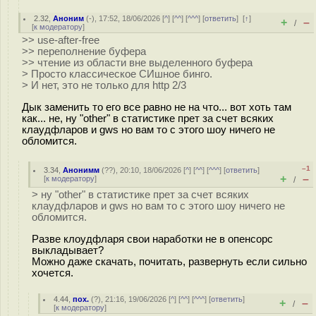
2.32
,
Аноним
(
-
), 17:52, 18/06/2026 [
^
] [
^^
] [
^^^
] [
ответить
]
[
↑
]
+
–
/
[
к модератору
]
>> use-after-free
>> переполнение буфера
>> чтение из области вне выделенного буфера
> Просто классическое СИшное бинго.
> И нет, это не только для http 2/3
Дык заменить то его все равно не на что... вот хоть там
как... не, ну "other" в статистике прет за счет всяких
клаудфларов и gws но вам то с этого шоу ничего не
обломится.
–1
3.34
,
Анонимм
(
??
), 20:10, 18/06/2026 [
^
] [
^^
] [
^^^
] [
ответить
]
+
–
[
к модератору
]
/
> ну "other" в статистике прет за счет всяких
клаудфларов и gws но вам то с этого шоу ничего не
обломится.
Разве клоудфларя свои наработки не в опенсорс
выкладывает?
Можно даже скачать, почитать, развернуть если сильно
хочется.
4.44
,
пох.
(
?
), 21:16, 19/06/2026 [
^
] [
^^
] [
^^^
] [
ответить
]
+
–
/
[
к модератору
]