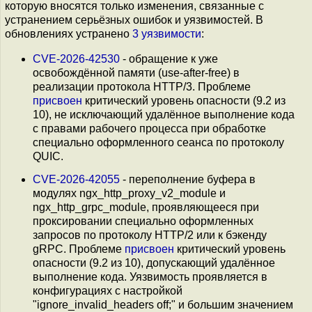
которую вносятся только изменения, связанные с
устранением серьёзных ошибок и уязвимостей. В
обновлениях устранено
3 уязвимости
:
CVE-2026-42530
- обращение к уже
освобождённой памяти (use-after-free) в
реализации протокола HTTP/3. Проблеме
присвоен
критический уровень опасности (9.2 из
10), не исключающий удалённое выполнение кода
с правами рабочего процесса при обработке
специально оформленного сеанса по протоколу
QUIC.
CVE-2026-42055
- переполнение буфера в
модулях ngx_http_proxy_v2_module и
ngx_http_grpc_module, проявляющееся при
проксировании специально оформленных
запросов по протоколу HTTP/2 или к бэкенду
gRPC. Проблеме
присвоен
критический уровень
опасности (9.2 из 10), допускающий удалённое
выполнение кода. Уязвимость проявляется в
конфигурациях с настройкой
"ignore_invalid_headers off;" и большим значением