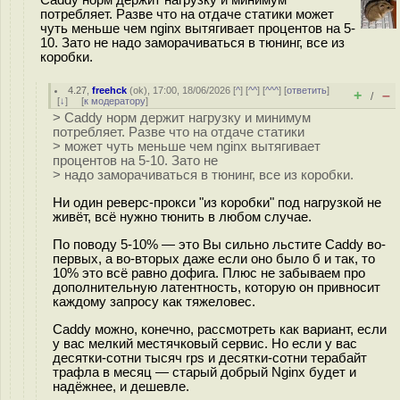
Caddy норм держит нагрузку и минимум
потребляет. Разве что на отдаче статики может
чуть меньше чем nginx вытягивает процентов на 5-
10. Зато не надо заморачиваться в тюнинг, все из
коробки.
4.27
,
freehck
(
ok
), 17:00, 18/06/2026 [
^
] [
^^
] [
^^^
] [
ответить
]
+
–
/
[
↓
] [
к модератору
]
> Caddy норм держит нагрузку и минимум
потребляет. Разве что на отдаче статики
> может чуть меньше чем nginx вытягивает
процентов на 5-10. Зато не
> надо заморачиваться в тюнинг, все из коробки.
Ни один реверс-прокси "из коробки" под нагрузкой не
живёт, всё нужно тюнить в любом случае.
По поводу 5-10% — это Вы сильно льстите Caddy во-
первых, а во-вторых даже если оно было б и так, то
10% это всё равно дофига. Плюс не забываем про
дополнительную латентность, которую он привносит
каждому запросу как тяжеловес.
Caddy можно, конечно, рассмотреть как вариант, если
у вас мелкий местячковый сервис. Но если у вас
десятки-сотни тысяч rps и десятки-сотни терабайт
трафла в месяц — старый добрый Nginx будет и
надёжнее, и дешевле.