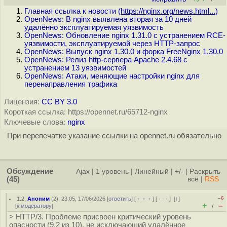
Главная ссылка к новости (
https://nginx.org/news.html...
)
OpenNews: В nginx выявлена вторая за 10 дней
удалённо эксплуатируемая уязвимость
OpenNews: Обновление nginx 1.31.0 с устранением RCE-
уязвимости, эксплуатируемой через HTTP-запрос
OpenNews: Выпуск nginx 1.30.0 и форка FreeNginx 1.30.0
OpenNews: Релиз http-сервера Apache 2.4.68 с
устранением 13 уязвимостей
OpenNews: Атаки, меняющие настройки nginx для
перенаправления трафика
Лицензия:
CC BY 3.0
Короткая ссылка: https://opennet.ru/65712-nginx
Ключевые слова:
nginx
При перепечатке указание ссылки на opennet.ru обязательно
Обсуждение
Ajax
|
1 уровень
|
Линейный
|
+/-
|
Раскрыть
(45)
всё
|
RSS
–6
1.2
,
Аноним
(
2
), 23:05, 17/06/2026 [
ответить
] [
﹢﹢﹢
] [
· · ·
]
[
↓
]
+
–
[
к модератору
]
/
> HTTP/3. Проблеме присвоен критический уровень
опасности (9.2 из 10), не исключающий удалённое