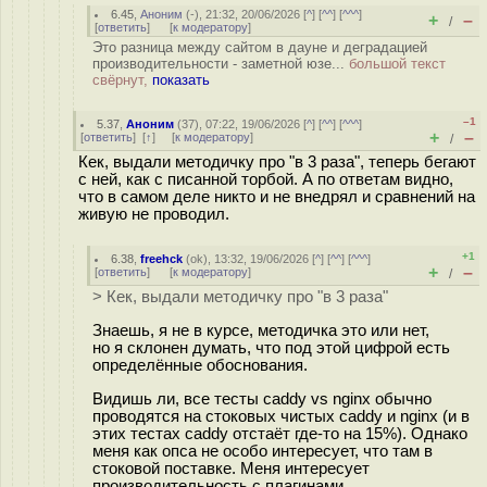
6.45
,
Аноним
(
-
), 21:32, 20/06/2026 [
^
] [
^^
] [
^^^
]
+
–
/
[
ответить
]
[
к модератору
]
Это разница между сайтом в дауне и деградацией
производительности - заметной юзе...
большой текст
свёрнут,
показать
–1
5.37
,
Аноним
(
37
), 07:22, 19/06/2026 [
^
] [
^^
] [
^^^
]
+
–
[
ответить
]
[
↑
] [
к модератору
]
/
Кек, выдали методичку про "в 3 раза", теперь бегают
с ней, как с писанной торбой. А по ответам видно,
что в самом деле никто и не внедрял и сравнений на
живую не проводил.
+1
6.38
,
freehck
(
ok
), 13:32, 19/06/2026 [
^
] [
^^
] [
^^^
]
+
–
[
ответить
]
[
к модератору
]
/
> Кек, выдали методичку про "в 3 раза"
Знаешь, я не в курсе, методичка это или нет,
но я склонен думать, что под этой цифрой есть
определённые обоснования.
Видишь ли, все тесты caddy vs nginx обычно
проводятся на стоковых чистых caddy и nginx (и в
этих тестах caddy отстаёт где-то на 15%). Однако
меня как опса не особо интересует, что там в
стоковой поставке. Меня интересует
производительность с плагинами.