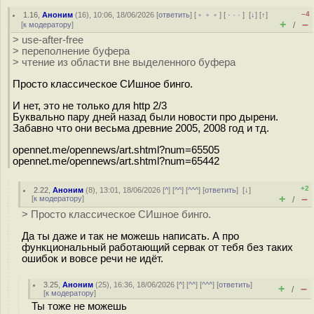
–4
1.16
,
Аноним
(
16
), 10:06, 18/06/2026 [
ответить
] [
﹢﹢﹢
] [
· · ·
]
[
↓
] [
↑
]
+
–
[
к модератору
]
/
> use-after-free
> переполнение буфера
> чтение из области вне выделенного буфера
Просто классическое СИшное бинго.
И нет, это не только для http 2/3
Буквально пару дней назад были новости про дырени.
Забавно что они весьма древние 2005, 2008 год и тд.
opennet.me/opennews/art.shtml?num=65505
opennet.me/opennews/art.shtml?num=65442
+2
2.22
,
Аноним
(
8
), 13:01, 18/06/2026 [
^
] [
^^
] [
^^^
] [
ответить
]
[
↓
]
+
–
[
к модератору
]
/
> Просто классическое СИшное бинго.
Да ты даже и так не можешь написать. А про
функциональный работающий сервак от тебя без таких
ошибок и вовсе речи не идёт.
3.25
,
Аноним
(
25
), 16:36, 18/06/2026 [
^
] [
^^
] [
^^^
] [
ответить
]
+
–
/
[
к модератору
]
Ты тоже не можешь