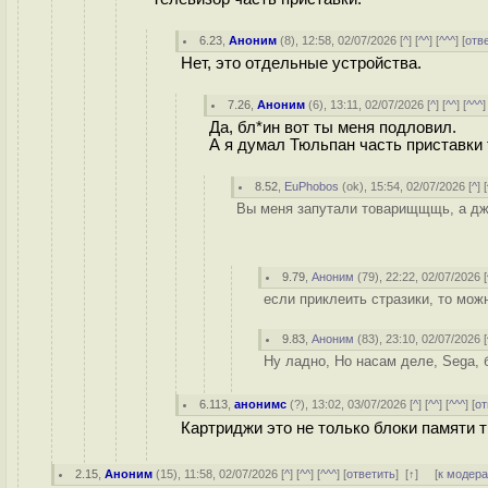
6.23
,
Аноним
(
8
), 12:58, 02/07/2026 [
^
] [
^^
] [
^^^
] [
отв
Нет, это отдельные устройства.
7.26
,
Аноним
(
6
), 13:11, 02/07/2026 [
^
] [
^^
] [
^^^
]
Да, бл*ин вот ты меня подловил.
А я думал Тюльпан часть приставки 
8.52
,
EuPhobos
(
ok
), 15:54, 02/07/2026 [
^
] [
Вы меня запутали товарищщщь, а джой
9.79
,
Аноним
(
79
), 22:22, 02/07/2026 [
если приклеить стразики, то мож
9.83
,
Аноним
(
83
), 23:10, 02/07/2026 [
Ну ладно, Но насам деле, Sega, б
6.113
,
анонимс
(
?
), 13:02, 03/07/2026 [
^
] [
^^
] [
^^^
] [
от
Картриджи это не только блоки памяти 
2.15
,
Аноним
(
15
), 11:58, 02/07/2026 [
^
] [
^^
] [
^^^
] [
ответить
]
[
↑
] [
к модер