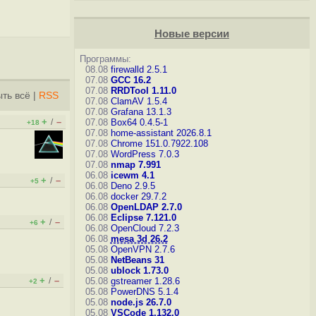
Новые версии
Программы:
08.08
firewalld 2.5.1
07.08
GCC 16.2
07.08
RRDTool 1.11.0
ть всё
|
RSS
07.08
ClamAV 1.5.4
07.08
Grafana 13.1.3
+
–
/
07.08
Box64 0.4.5-1
+18
07.08
home-assistant 2026.8.1
07.08
Chrome 151.0.7922.108
07.08
WordPress 7.0.3
07.08
nmap 7.991
06.08
icewm 4.1
+
–
/
+5
06.08
Deno 2.9.5
06.08
docker 29.7.2
06.08
OpenLDAP 2.7.0
06.08
Eclipse 7.121.0
+
–
/
+6
06.08
OpenCloud 7.2.3
06.08
mesa 3d 26.2
05.08
OpenVPN 2.7.6
05.08
NetBeans 31
05.08
ublock 1.73.0
+
–
/
05.08
gstreamer 1.28.6
+2
05.08
PowerDNS 5.1.4
05.08
node.js 26.7.0
05.08
VSCode 1.132.0