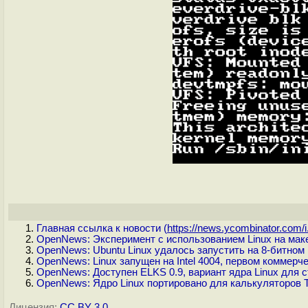
Главная ссылка к новости (
https://news.ycombinator.com/i.
OpenNews: Эксперимент с использованием Linux на маке
OpenNews: Ubuntu Linux удалось запустить на 8-битном
OpenNews: Linux запущен на Intel 4004, первом коммер
OpenNews: Доступен ELKS 0.9, вариант ядра Linux для с
OpenNews: Ядро Linux портировано для калькуляторов T
Лицензия:
CC BY 3.0