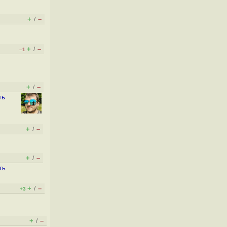
+
–
/
+
–
/
–1
+
–
/
ть
+
–
/
+
–
/
ть
+
–
/
+3
+
–
/