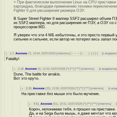
> При фактическом выполнении Linux на CPU приставки
картриджа, благодаря применению техники переключения
Fighter II для расширения размера ОЗУ.
В Super Street Fighter II маппер SSF2 расширял объем 
из SSF2 маппера, но для расширения не ПЗУ, а ОЗУ со 
процессором MD.
Я уверен что эти 4 МБ избыточны, и это просто первы
сильнее и сильнее, если автор не потерял весь запал по
1.7
,
Аноним
(
7
), 10:54, 02/07/2026 [
ответить
] [
﹢﹢﹢
] [
· · ·
]
[
↓
] [
↑
] [
к модерат
Fatality!
2.18
,
Аноним
(
6
), 12:03, 02/07/2026 [
^
] [
^^
] [
^^^
] [
ответить
]
[
к модератор
Dune, The battle for arrakis.
Вот это круто.
3.33
,
Аноним
(
33
), 13:50, 02/07/2026 [
^
] [
^^
] [
^^^
] [
ответить
]
[
к мод
На приставке без мыши это было мучение.
4.51
,
Аноним
(
51
), 15:51, 02/07/2026 [
^
] [
^^
] [
^^^
] [
ответить
]
[
Короч, непонимаю тебя, я прошел на приставке.
Да, и на Sega была мышь, я даже мечтал что м