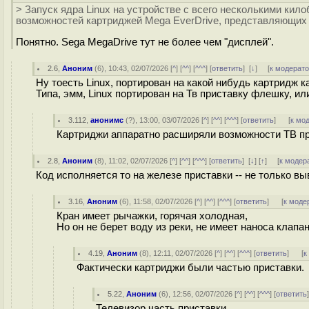
> Запуск ядра Linux на устройстве с всего несколькими ки
возможностей картриджей Mega EverDrive, представляющих
Понятно. Sega MegaDrive тут не более чем "дисплей".
2.6
,
Аноним
(
6
), 10:43, 02/07/2026 [
^
] [
^^
] [
^^^
] [
ответить
]
[
↓
] [
к модерат
Ну тоесть Linux, портирован на какой нибудь картридж 
Типа, эмм, Linux портирован на Тв приставку флешку, или
3.112
,
анонимс
(
?
), 13:00, 03/07/2026 [
^
] [
^^
] [
^^^
] [
ответить
]
[
к мо
Картриджи аппаратно расширяли возможности ТВ при
2.8
,
Аноним
(
8
), 11:02, 02/07/2026 [
^
] [
^^
] [
^^^
] [
ответить
]
[
↓
] [
↑
] [
к модер
Код исполняется то на железе приставки -- не только вы
3.16
,
Аноним
(
6
), 11:58, 02/07/2026 [
^
] [
^^
] [
^^^
] [
ответить
]
[
к моде
Кран имеет рычажки, горячая холодная,
Но он не берет воду из реки, не имеет наноса клапа
4.19
,
Аноним
(
8
), 12:11, 02/07/2026 [
^
] [
^^
] [
^^^
] [
ответить
]
[
к
Фактически картриджи были частью приставки.
5.22
,
Аноним
(
6
), 12:56, 02/07/2026 [
^
] [
^^
] [
^^^
] [
ответить
Телевизор часть приставки.