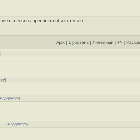
ние ссылки на opennet.ru обязательно
Ajax
|
1 уровень
|
Линейный
|
+/-
|
Раскры
]
ору
]
 модератору
]
]
[
к модератору
]