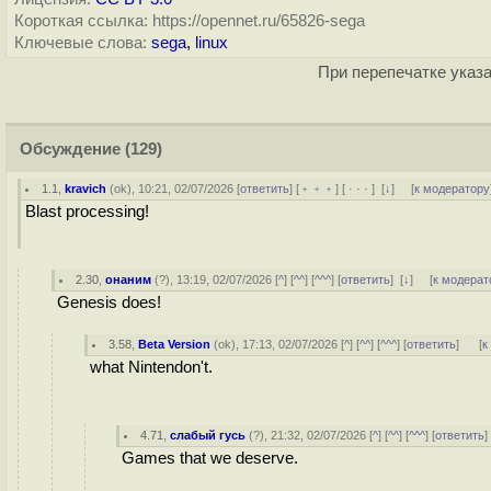
Короткая ссылка: https://opennet.ru/65826-sega
Ключевые слова:
sega
,
linux
При перепечатке указа
Обсуждение
(129)
1.1
,
kravich
(
ok
), 10:21, 02/07/2026 [
ответить
] [
﹢﹢﹢
] [
· · ·
]
[
↓
] [
к модератору
Blast processing!
2.30
,
онаним
(
?
), 13:19, 02/07/2026 [
^
] [
^^
] [
^^^
] [
ответить
]
[
↓
] [
к модерат
Genesis does!
3.58
,
Beta Version
(
ok
), 17:13, 02/07/2026 [
^
] [
^^
] [
^^^
] [
ответить
]
[
к
what Nintendon't.
4.71
,
слабый гусь
(
?
), 21:32, 02/07/2026 [
^
] [
^^
] [
^^^
] [
ответить
Games that we deserve.