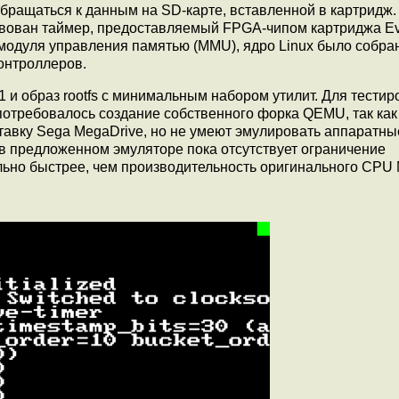
бращаться к данным на SD-карте, вставленной в картридж.
твован таймер, предоставляемый FPGA-чипом картриджа Ev
 модуля управления памятью (MMU), ядро Linux было собра
онтроллеров.
.01 и образ rootfs с минимальным набором утилит. Для тести
 потребовалось создание собственного форка QEMU, так как
авку Sega MegaDrive, но не умеют эмулировать аппаратны
 в предложенном эмуляторе пока отсутствует ограничение
ьно быстрее, чем производительность оригинального CPU 