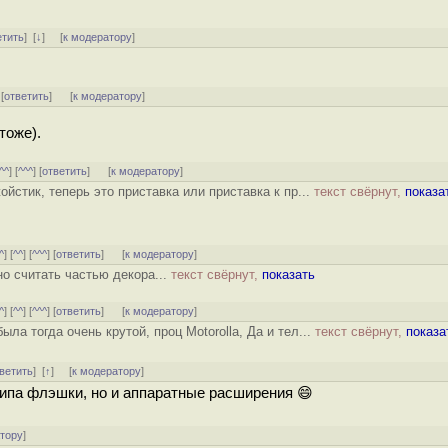
етить
]
[
↓
] [
к модератору
]
 [
ответить
]
[
к модератору
]
тоже).
^^
] [
^^^
] [
ответить
]
[
к модератору
]
стик, теперь это приставка или приставка к пр...
текст свёрнут,
показа
^
] [
^^
] [
^^^
] [
ответить
]
[
к модератору
]
но считать частью декора...
текст свёрнут,
показать
^
] [
^^
] [
^^^
] [
ответить
]
[
к модератору
]
ыла тогда очень крутой, проц Motorolla, Да и тел...
текст свёрнут,
показа
ветить
]
[
↑
] [
к модератору
]
типа флэшки, но и аппаратные расширения 😄
атору
]