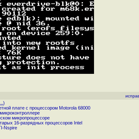
испра
..
)
тной плате с процессором Motorola 68000
 микроконтроллере
ческом микропроцессоре
тарых 16-разрядных процессоров Intel
I-Nspire