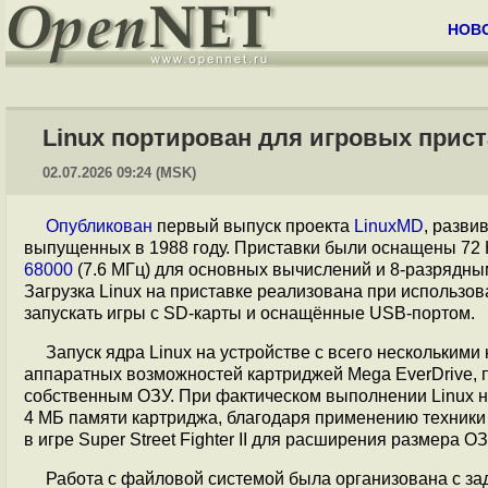
НОВ
Linux портирован для игровых прист
02.07.2026 09:24 (MSK)
Опубликован
первый выпуск проекта
LinuxMD
, разви
выпущенных в 1988 году. Приставки были оснащены 72 
68000
(7.6 МГц) для основных вычислений и 8-разрядным 
Загрузка Linux на приставке реализована при использов
запускать игры с SD-карты и оснащённые USB-портом.
Запуск ядра Linux на устройстве с всего нескольким
аппаратных возможностей картриджей Mega EverDrive, 
собственным ОЗУ. При фактическом выполнении Linux н
4 МБ памяти картриджа, благодаря применению техники
в игре Super Street Fighter II для расширения размера ОЗ
Работа с файловой системой была организована с з