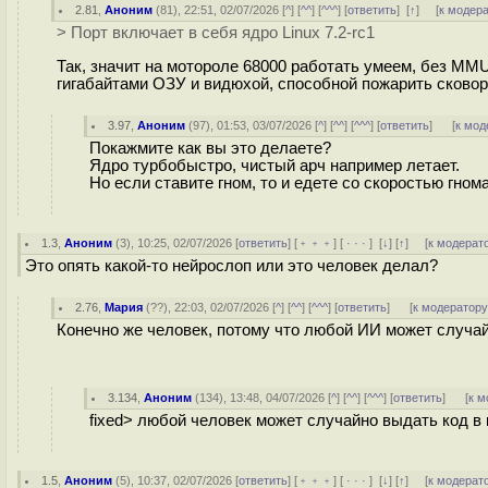
2.81
,
Аноним
(
81
), 22:51, 02/07/2026 [
^
] [
^^
] [
^^^
] [
ответить
]
[
↑
] [
к модер
> Порт включает в себя ядро Linux 7.2-rc1
Так, значит на мотороле 68000 работать умеем, без MMU 
гигабайтами ОЗУ и видюхой, способной пожарить сковор
3.97
,
Аноним
(
97
), 01:53, 03/07/2026 [
^
] [
^^
] [
^^^
] [
ответить
]
[
к мод
Покажмите как вы это делаете?
Ядро турбобыстро, чистый арч например летает.
Но если ставите гном, то и едете со скоростью гнома.
1.3
,
Аноним
(
3
), 10:25, 02/07/2026 [
ответить
] [
﹢﹢﹢
] [
· · ·
]
[
↓
] [
↑
] [
к модерат
Это опять какой-то нейрослоп или это человек делал?
2.76
,
Мария
(
??
), 22:03, 02/07/2026 [
^
] [
^^
] [
^^^
] [
ответить
]
[
к модератор
Конечно же человек, потому что любой ИИ может случа
3.134
,
Аноним
(
134
), 13:48, 04/07/2026 [
^
] [
^^
] [
^^^
] [
ответить
]
[
к м
fixed> любой человек может случайно выдать код 
1.5
,
Аноним
(
5
), 10:37, 02/07/2026 [
ответить
] [
﹢﹢﹢
] [
· · ·
]
[
↓
] [
↑
] [
к модерат