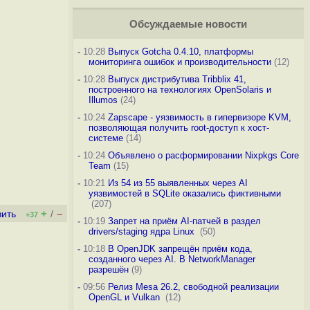
Обсуждаемые новости
-
10:28
Выпуск Gotcha 0.4.10, платформы
мониторинга ошибок и производительности
(12)
-
10:28
Выпуск дистрибутива Tribblix 41,
построенного на технологиях OpenSolaris и
Illumos
(24)
-
10:24
Zapscape - уязвимость в гипервизоре KVM,
позволяющая получить root-доступ к хост-
системе
(14)
-
10:24
Объявлено о расформировании Nixpkgs Core
Team
(15)
-
10:21
Из 54 из 55 выявленных через AI
уязвимостей в SQLite оказались фиктивными
(207)
+
–
вить
/
+37
-
10:19
Запрет на приём AI-патчей в раздел
drivers/staging ядра Linux
(50)
-
10:18
В OpenJDK запрещён приём кода,
созданного через AI. В NetworkManager
разрешён
(9)
-
09:56
Релиз Mesa 26.2, свободной реализации
OpenGL и Vulkan
(12)