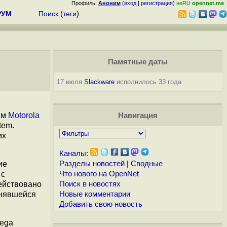
Профиль:
Аноним
(
вход
|
регистрация
)
неRU
opennet.me
РУМ
Поиск
(
теги
)
Памятные даты
17 июля
Slackware
исполнилось 33 года
ым
Motorola
Навигация
tem.
их
Каналы:
ие
Разделы новостей
|
Сводные
 с
Что нового на OpenNet
ействовано
Поиск в новостях
енявшейся
Новые комментарии
Добавить свою новость
Mega