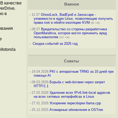
 В качестве
Важное
erDrive.
но в
-
11.07
GhostLock, BadEpoll и Januscape -
уязвимости в ядре Linux, позволяющие получить
права root и обойти изоляцию KVM
(82 +34)
рования
-
08.07
Вредительство со стороны разработчика
OpenMandriva, которое могло причинить вред
пользователям
(107 +34)
е
-
Сводка событий за 2025 год
Motorola
Советы
-
19.04.2026
PKI с аппаратным TRNG за 10 дней при
помощи AI
-
09.03.2026
Борьба с web-ботами через запрет
HTTP/1.1
-
27.02.2026
Удаление всех IPv6 link-local адресов
на всех сетевых интерфейсах в Linux
-
27.01.2026
Ускорение пересборки llama.cpp
-
25.12.2025
Атомарные обновления в OSTree