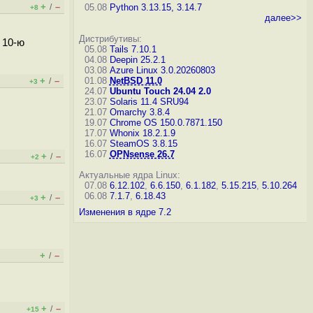
+
–
/
05.08
Python 3.13.15, 3.14.7
+8
далее>>
Дистрибутивы:
 10-ю
05.08
Tails 7.10.1
04.08
Deepin 25.2.1
03.08
Azure Linux 3.0.20260803
+
–
01.08
NetBSD 11.0
/
+3
24.07
Ubuntu Touch 24.04 2.0
23.07
Solaris 11.4 SRU94
21.07
Omarchy 3.8.4
19.07
Chrome OS 150.0.7871.150
17.07
Whonix 18.2.1.9
16.07
SteamOS 3.8.15
16.07
OPNsense 26.7
+
–
/
+2
Актуальные ядра Linux:
07.08
6.12.102
,
6.6.150
,
6.1.182
,
5.15.215
,
5.10.264
06.08
7.1.7
,
6.18.43
+
–
/
+3
Изменения в ядре 7.2
+
–
/
+
–
/
+15