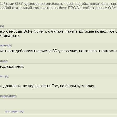
лобайтами ОЗУ удалось реализовать через задействование аппа
 собой отдельный компьютер на базе FPGA с собственным ОЗУ.
ору
]
какого нибудь Duke Nukem, с чипами памяти которые позволяют 
 типа того.
дератору
]
ставок добавляя например 3D ускорение, но только в конкретн
атору
]
вод картинки.
ратору
]
на давления, не подключен к Гэс, не фильтрует воду.
 модератору
]
]
[
к модератору
]