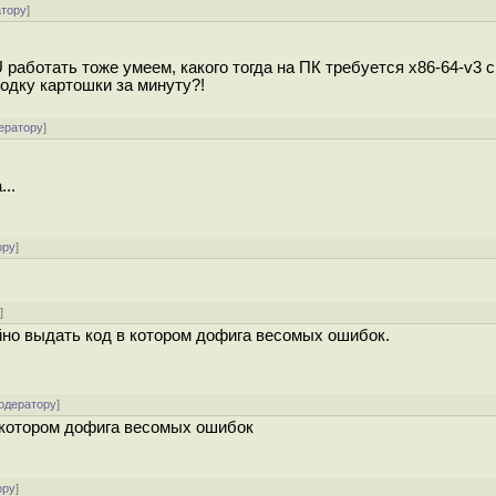
атору
]
работать тоже умеем, какого тогда на ПК требуется x86-64-v3 с
одку картошки за минуту?!
ератору
]
..
ору
]
у
]
йно выдать код в котором дофига весомых ошибок.
одератору
]
в котором дофига весомых ошибок
ору
]