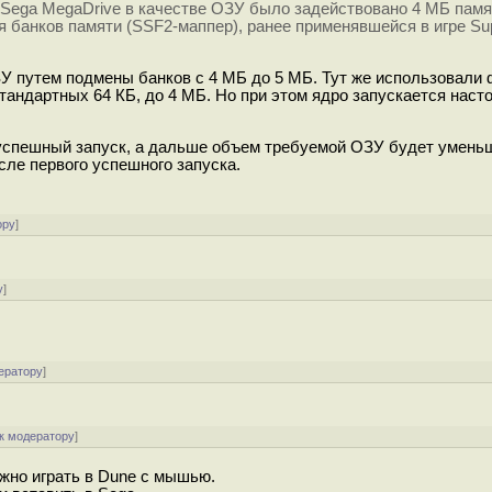
 Sega MegaDrive в качестве ОЗУ было задействовано 4 МБ памя
 банков памяти (SSF2-маппер), ранее применявшейся в игре Sup
ПЗУ путем подмены банков с 4 МБ до 5 МБ. Тут же использовали
стандартных 64 КБ, до 4 МБ. Но при этом ядро запускается нас
й успешный запуск, а дальше объем требуемой ОЗУ будет умень
сле первого успешного запуска.
ору
]
у
]
ератору
]
к модератору
]
ожно играть в Dune с мышью.