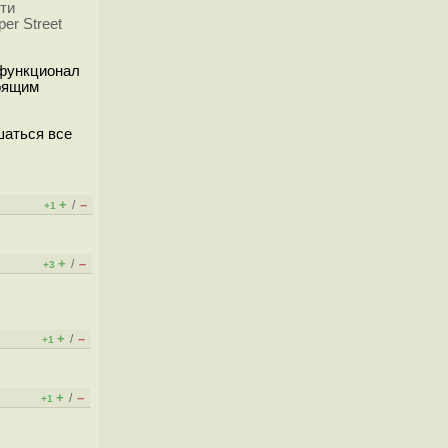
ти
er Street
 функционал
тоящим
шаться все
+
–
/
+1
+
–
/
+3
+
–
/
+1
+
–
/
+1