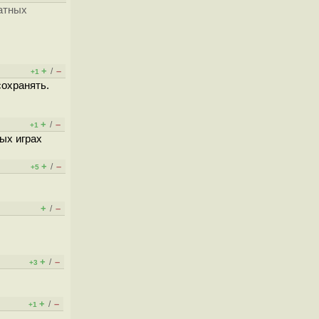
ратных
+
–
/
+1
сохранять.
+
–
/
+1
ых играх
+
–
/
+5
+
–
/
+
–
/
+3
+
–
/
+1