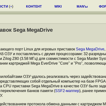
ОСТИ
(
+
)
КОНТЕНТ
WIKI
MAN'ы
ФО
авок Sega MegaDrive
вающего порт Linux для игровых приставок
Sega MegaDrive
,
Кб ОЗУ и поставлялись с двумя процессорами: 32-разрядн
Zilog Z80 (3.58 МГц) для совместимости с Sega Master Sys
ании картриджей Mega EverDrive "Core" и "Pro", позволяющ
и килобайтами ОЗУ удалось реализовать через задействован
представляющих собой отдельный компьютер на базе FPGA
а CPU приставки Sega MegaDrive в качестве ОЗУ было зад
 переключения банков памяти (
SSF2-маппер
), ранее прим
У.
адействованием протокола обмена данными с картриджем 