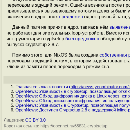
переходом в ждущий режим. Ошибка возникла после пров
привязывались к вызывающему потоку и должны были уда
включения в ядро Linux
предложен
однострочный патч,
Данный патч не принят в ядро, так как в нём
выявлен
не работает для виртуальных loop-устройств. Вместо и
инструментария cryptsetup
был предложен
обходной путь
выпуска cryptsetup 2.8.7.
Помимо этого, для NixOS была создана
собственная 
переходом в ждущий режим, в котором задействован с
ключи из памяти перед переходом в режим сна.
Главная ссылка к новости (
https://news.ycombinator.com/i.
OpenNews: Уязвимость в cryptsetup, позволяющая отк
OpenNews: Обход шифрования диска в Linux через непр
OpenNews: Обход дискового шифрования, использующе
OpenNews: Уязвимость в Cryptsetup, позволяющая получит
OpenNews: Доступен Cryptsetup 2.8 с поддержкой inlin
Лицензия:
CC BY 3.0
Короткая ссылка: https://opennet.ru/65831-cryptsetup