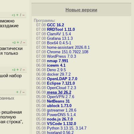
Новые версии
+
–
/
+1
Программы:
озможно
07.08
GCC 16.2
разэдакие
07.08
RRDTool 1.11.0
07.08
ClamAV 1.5.4
07.08
Grafana 13.1.3
+
–
/
07.08
Box64 0.4.5-1
+2
07.08
home-assistant 2026.8.1
Практически
07.08
Chrome 151.0.7922.108
ся только
07.08
WordPress 7.0.3
07.08
nmap 7.991
06.08
icewm 4.1
+
–
/
06.08
Deno 2.9.5
+2
06.08
docker 29.7.2
ьшой набор
06.08
OpenLDAP 2.7.0
06.08
Eclipse 7.121.0
06.08
OpenCloud 7.2.3
+
–
/
06.08
mesa 3d 26.2
05.08
OpenVPN 2.7.6
бранных
05.08
NetBeans 31
05.08
ublock 1.73.0
05.08
gstreamer 1.28.6
о решённая
05.08
PowerDNS 5.1.4
т полную
05.08
node.js 26.7.0
ая строка",
05.08
VSCode 1.132.0
05.08
Python 3.13.15, 3.14.7
05.08
hyprland 0.56.2