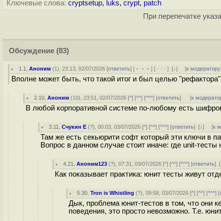
Ключевые слова:
cryptsetup
,
luks
,
crypt
,
patch
При перепечатке указа
Обсуждение
(83)
1.1
,
Аноним
(
1
), 23:13, 02/07/2026 [
ответить
] [
﹢﹢﹢
] [
· · ·
]
[
↓
] [
к модератору
Вполне может быть, что такой итог и был целью "рефактора
2.10
,
Аноним
(
10
), 23:51, 02/07/2026 [
^
] [
^^
] [
^^^
] [
ответить
]
[
к модерато
В любой корпоративной системе по-любому есть шифро
3.11
,
Счукин Е
(
?
), 00:03, 03/07/2026 [
^
] [
^^
] [
^^^
] [
ответить
]
[
↓
] [
к 
Там же есть секьюрити софт который эти ключи в па
Вопрос в данном случае стоит иначе: где unit-тесты 
4.21
,
Аноним123
(
?
), 07:31, 03/07/2026 [
^
] [
^^
] [
^^^
] [
ответить
]
[
Как показывает практика: юнит тесты живут отд
5.30
,
Tron is Whistling
(
?
), 09:58, 03/07/2026 [
^
] [
^^
] [
^^^
] [
Дык, проблема юнит-тестов в том, что они 
поведения, это просто невозможно. Т.е. юн