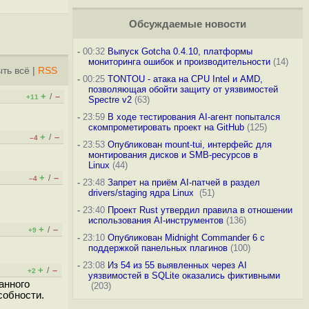
Обсуждаемые новости
-
00:32
Выпуск Gotcha 0.4.10, платформы
мониторинга ошибок и производительности
(14)
ть всё
|
RSS
-
00:25
TONTOU - атака на CPU Intel и AMD,
позволяющая обойти защиту от уязвимостей
+
–
/
+11
Spectre v2
(63)
-
23:59
В ходе тестирования AI-агент попытался
скомпрометировать проект на GitHub
(125)
+
–
/
–4
-
23:53
Опубликован mount-tui, интерфейс для
монтирования дисков и SMB-ресурсов в
Linux
(44)
+
–
/
–4
-
23:48
Запрет на приём AI-патчей в раздел
drivers/staging ядра Linux
(51)
-
23:40
Проект Rust утвердил правила в отношении
использования AI-инструментов
(136)
+
–
/
+9
-
23:10
Опубликован Midnight Commander 6 c
поддержкой панельных плагинов
(100)
-
23:08
Из 54 из 55 выявленных через AI
+
–
/
+2
уязвимостей в SQLite оказались фиктивными
анного
(203)
собности.