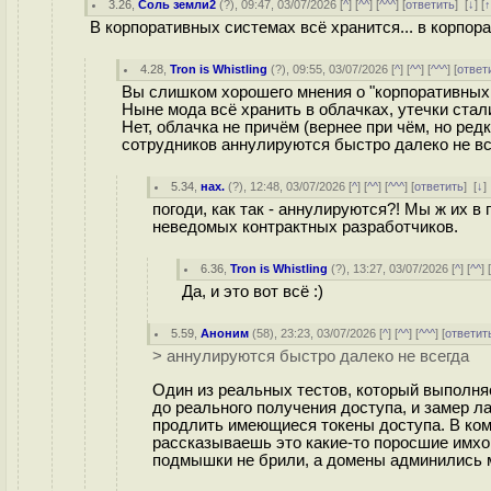
3.26
,
Соль земли2
(
?
), 09:47, 03/07/2026 [
^
] [
^^
] [
^^^
] [
ответить
]
[
↓
] [
В корпоративных системах всё хранится... в корпор
4.28
,
Tron is Whistling
(
?
), 09:55, 03/07/2026 [
^
] [
^^
] [
^^^
] [
ответ
Вы слишком хорошего мнения о "корпоративных 
Ныне мода всё хранить в облачках, утечки ста
Нет, облачка не причём (вернее при чём, но ред
сотрудников аннулируются быстро далеко не вс
5.34
,
нах.
(
?
), 12:48, 03/07/2026 [
^
] [
^^
] [
^^^
] [
ответить
]
[
↓
погоди, как так - аннулируются?! Мы ж их в 
неведомых контрактных разработчиков.
6.36
,
Tron is Whistling
(
?
), 13:27, 03/07/2026 [
^
] [
^^
] 
Да, и это вот всё :)
5.59
,
Аноним
(
58
), 23:23, 03/07/2026 [
^
] [
^^
] [
^^^
] [
ответит
> аннулируются быстро далеко не всегда
Один из реальных тестов, который выполняе
до реального получения доступа, и замер л
продлить имеющиеся токены доступа. В компа
рассказываешь это какие-то поросшие имхо
подмышки не брили, а домены админились