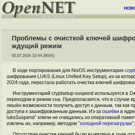
НОВ
Проблемы с очисткой ключей шифров
ждущий режим
02.07.2026 22:44 (MSK)
В ходе портирования для NixOS инструментария
cryp
шифрования LUKS (Linux Unified Key Setup), из-за которо
2024 года, перестала работать очистка ключей шифров
Инструментарий cryptsetup-suspend используется в 
переходом в режим сна. Предполагается, что в случае 
лишён возможности получить доступ к данным, так как п
доступа к зашифрованным данным. Из-за
ошибки
в ядре
luksSuspend" ключи не очищались из оперативной памяти
извлечь их, например, методом "
холодной перезагрузки
"
Отсутствие очистки ключей было выявлено в ходе отл