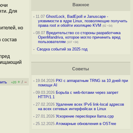
Важное
лючи
яти. Для
-
11.07
GhostLock, BadEpoll и Januscape -
уязвимости в ядре Linux, позволяющие получить
права root и обойти изоляцию KVM
(82 +34)
ителей, но
-
08.07
Вредительство со стороны разработчика
OpenMandriva, которое могло причинить вред
в состав
пользователям
(107 +34)
-
Сводка событий за 2025 год
пред
 очищающий
Советы
-
19.04.2026
PKI с аппаратным TRNG за 10 дней при
+
–
вить
/
+20
помощи AI
-
09.03.2026
Борьба с web-ботами через запрет
HTTP/1.1
-
27.02.2026
Удаление всех IPv6 link-local адресов
на всех сетевых интерфейсах в Linux
-
27.01.2026
Ускорение пересборки llama.cpp
-
25.12.2025
Атомарные обновления в OSTree