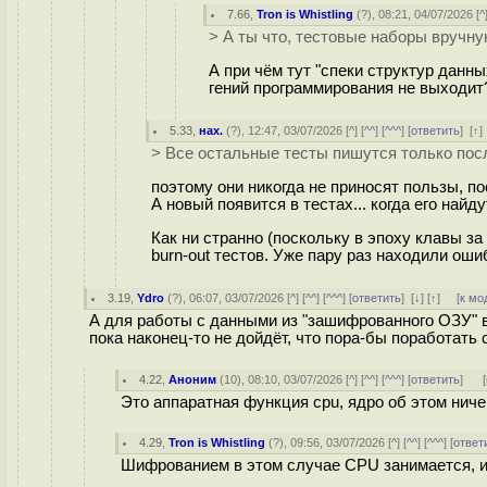
7.66
,
Tron is Whistling
(
?
), 08:21, 04/07/2026 [
^
> А ты что, тестовые наборы вручну
А при чём тут "спеки структур данн
гений программирования не выходит
5.33
,
нах.
(
?
), 12:47, 03/07/2026 [
^
] [
^^
] [
^^^
] [
ответить
]
[
↑
> Все остальные тесты пишутся только посл
поэтому они никогда не приносят пользы, по
А новый появится в тестах... когда его найду
Как ни странно (поскольку в эпоху клавы з
burn-out тестов. Уже пару раз находили о
3.19
,
Ydro
(
?
), 06:07, 03/07/2026 [
^
] [
^^
] [
^^^
] [
ответить
]
[
↓
] [
↑
] [
к мо
А для работы с данными из "зашифрованного ОЗУ" в
пока наконец-то не дойдёт, что пора-бы поработать
4.22
,
Аноним
(
10
), 08:10, 03/07/2026 [
^
] [
^^
] [
^^^
] [
ответить
]
[
Это аппаратная функция cpu, ядро об этом ничег
4.29
,
Tron is Whistling
(
?
), 09:56, 03/07/2026 [
^
] [
^^
] [
^^^
] [
ответ
Шифрованием в этом случае CPU занимается, и 