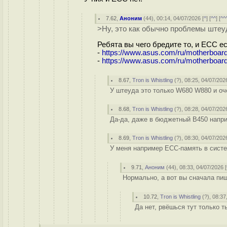
7.62
,
Аноним
(
44
), 00:14, 04/07/2026 [
^
] [
^^
] [
^^
>Ну, это как обычно проблемы ште
Ребята вы чего бредите то, и ECC е
-
https://www.asus.com/ru/motherboar
-
https://www.asus.com/ru/motherboar
8.67
,
Tron is Whistling
(
?
), 08:25, 04/07/2026
У штеуда это только W680 W880 и оч
8.68
,
Tron is Whistling
(
?
), 08:28, 04/07/2026
Да-да, даже в бюджетный B450 напр
8.69
,
Tron is Whistling
(
?
), 08:30, 04/07/2026
У меня например ECC-память в систем
9.71
,
Аноним
(
44
), 08:33, 04/07/2026 [
Нормально, а вот вы сначала пиши
10.72
,
Tron is Whistling
(
?
), 08:37
Да нет, рвёшься тут только т