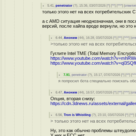
5.41
,
penetrator
(
?
), 15:36, 03/07/2026 [
^
] [
^^
] [
^^^
] [
ответи
только этого нет на всех потребительских C
а c AMD ситуация неоднозначная, они в пос
версий, после хайпа вроде вернули, но это 
6.44
,
Аноним
(
44
), 16:28, 03/07/2026 [
^
] [
^^
] [
^^^
] [
от
>только этого нет на всех потребительс
Гуглите Intel TME (Total Memory Encryptio
https://www.youtube.com/watch?v=mhRW
https://www.youtube.com/watch?v=ql3SQ
7.91
,
penetrator
(
?
), 15:17, 07/07/2026 [
^
] [
^^
] [
^^
я попросил бота специально поискать обо
6.47
,
Аноним
(
44
), 16:57, 03/07/2026 [
^
] [
^^
] [
^^^
] [
от
Опция, вторая снизу:
https://cdn.3dnews.ru/assets/external/gal
6.56
,
Tron is Whistling
(
?
), 23:10, 03/07/2026 [
^
] [
^^
] 
> только этого нет на всех потребительс
Ну, это как обычно проблемы штеудолю
У них и ECC нет.