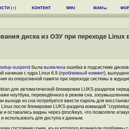
ОСТИ
(
+
)
КОНТЕНТ
WIKI
MAN'ы
ФО
ания диска из ОЗУ при переходе Linux 
tsetup-suspend
была
выявлена
ошибка в подсистеме дисков
й начиная с ядра Linux 6.9 (
проблемный коммит
), выпущен
ания из оперативной памяти при переходе системы в ждущи
Debian для автоматической блокировки LUKS-разделов перед
кражи ноутбука, переведённого в режим сна, злоумышленник
ри выходе из сна потребуется ввести пароль для восстанов
 Linux после блокировки LUKS-раздела командой "cryptsetu
 и оставались видны через /proc/keys, что позволяло ата
, и использовать для доступа к данным.
адки состояния гонки, из-за которого возникали проблемы с