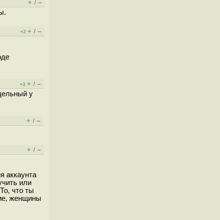
+
–
/
ы.
+
–
/
+2
оде
+
–
/
+3
тдельный у
+
–
/
+
–
/
я аккаунта
учить или
То, что ты
ие, женщины