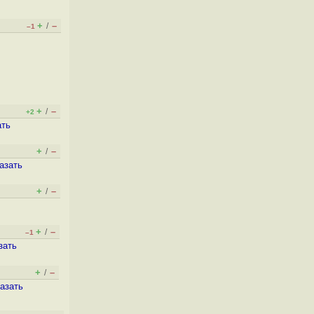
+
–
/
–1
+
–
/
+2
ать
+
–
/
азать
+
–
/
+
–
/
–1
зать
+
–
/
азать