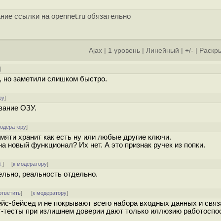
ние ссылки на opennet.ru обязательно
Ajax
|
1 уровень
|
Линейный
|
+/-
|
Раскры
]
", но заметили слишком быстро.
ру
]
вание ОЗУ.
модератору
]
мяти хранит как есть ну или любые другие ключи.
на новый функционал? Их нет. А это признак ручек из попки.
↓
] [
к модератору
]
ельно, реальность отдельно.
ответить
]
[
к модератору
]
кейс-бейсед и не покрывают всего набора входных данных и связ
ит-тесты при излишнем доверии дают только иллюзию работоспо