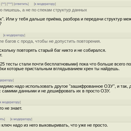
] [
^^
] [
^^^
] [
ответить
]
[
к модератору
]
ю пишешь, а не по спекам структур данных
ых". Или у тебя дальше приёма, разбора и передачи структур ме
?
] [
к модератору
]
е багов с прода, чтобы не допустить повторения.
скольку повторять старый баг никто и не собирался.
т.
а 25 тесты стали почти бесплатновыми) пока что больше всего п
шибки которые пристальным вглядыванием хрен ты найдешь.
дератору
]
идимо надо использовать другое "зашифрованное ОЗУ", и так, д
 с самими данными и не дешифровать их в просто ОЗУ.
к модератору
]
о не знает.
ить
]
[
к модератору
]
ключ надо из него выковыривать, что уже не просто.