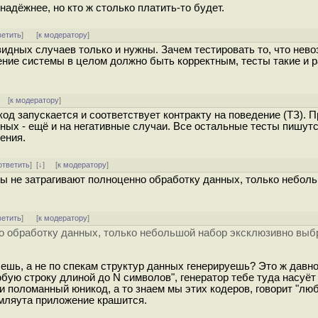
адёжнее, но кто ж столько платить-то будет.
ветить
]
[
к модератору
]
видных случаев только и нужны. Зачем тестировать то, что нев
ение системы в целом должно быть корректным, тесты такие и 
] [
к модератору
]
код запускается и соответствует контракту на поведение (ТЗ). 
льных - ещё и на негативные случаи. Все остальные тесты пишут
ения.
ответить
]
[
↓
] [
к модератору
]
ты не затрагивают полноценно обработку данных, только небол
ветить
]
[
к модератору
]
но обработку данных, только небольшой набор эксклюзивно вы
ешь, а не по спекам структур данных генерируешь? Это ж давн
бую строку длиной до N символов", генератор тебе туда насуё
 поломанный юникод, а то знаем мы этих кодеров, говорит "люб
 умляута приложение крашится.