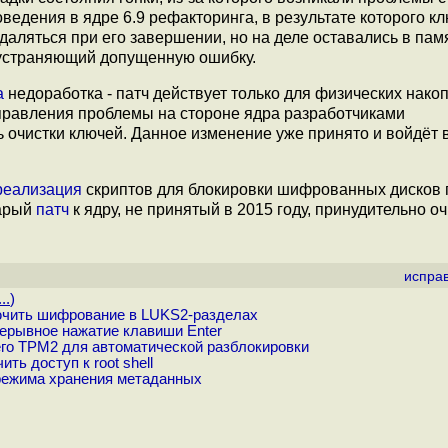
едения в ядре 6.9 рефакторинга, в результате которого к
ляться при его завершении, но на деле оставались в пам
 устраняющий допущенную ошибку.
а
недоработка - патч действует только для физических накоп
справления проблемы на стороне ядра разработчиками
 очистки ключей. Данное изменение уже принято и войдёт 
реализация
скриптов для блокировки шифрованных дисков 
тарый
патч
к ядру, не принятый в 2015 году, принудительно
испра
..
)
лючить шифрование в LUKS2-разделах
ерывное нажатие клавиши Enter
го TPM2 для автоматической разблокировки
ь доступ к root shell
e-режима хранения метаданных