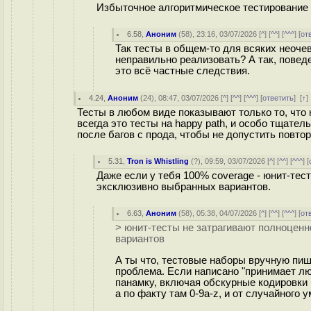
Избыточное алгоритмическое тестирование н
6.58
,
Аноним
(
58
), 23:16, 03/07/2026 [
^
] [
^^
] [
^^^
] [
от
Так тесты в общем-то для всяких неоче
неправильно реализовать? А так, повед
это всё частные следствия.
4.24
,
Аноним
(
24
), 08:47, 03/07/2026 [
^
] [
^^
] [
^^^
] [
ответить
]
[
↑
Тесты в любом виде показывают только то, что 
всегда это тесты на happy path, и особо тщате
после багов с прода, чтобы не допустить повтор
5.31
,
Tron is Whistling
(
?
), 09:59, 03/07/2026 [
^
] [
^^
] [
^^^
] [
Даже если у тебя 100% coverage - юнит-тес
эксклюзивно выбранных вариантов.
6.63
,
Аноним
(
58
), 05:38, 04/07/2026 [
^
] [
^^
] [
^^^
] [
от
> юнит-тесты не затрагивают полноцен
вариантов
А ты что, тестовые наборы вручную пиш
проблема. Если написано "принимает лю
панамку, включая обскурные кодировки и
а по факту там 0-9a-z, и от случайного