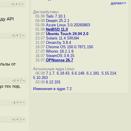
далее>>
+
–
/
+1
Дистрибутивы:
05.08
Tails 7.10.1
жду API
04.08
Deepin 25.2.1
03.08
Azure Linux 3.0.20260803
01.08
NetBSD 11.0
24.07
Ubuntu Touch 24.04 2.0
+
–
/
+1
23.07
Solaris 11.4 SRU94
21.07
Omarchy 3.8.4
19.07
Chrome OS 150.0.7871.150
17.07
Whonix 18.2.1.9
16.07
SteamOS 3.8.15
16.07
OPNsense 26.7
ользы от
Актуальные ядра Linux:
06.08
7.1.7
,
6.18.43
,
6.6.149
,
6.1.181
,
5.15.214
,
5.10.263
+
–
/
+2
03.08
6.12.101
о тех пор,
Изменения в ядре 7.2
+
–
/
–1
+
–
/
+1