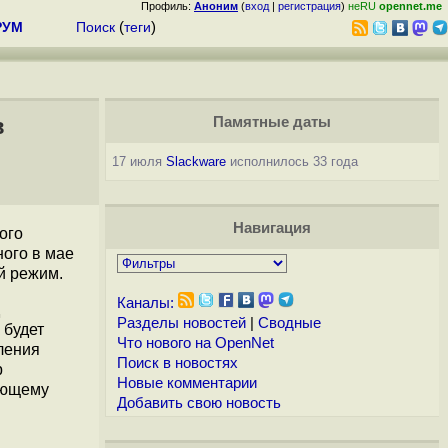
Профиль:
Аноним
(
вход
|
регистрация
)
неRU
opennet.me
РУМ
Поиск
(
теги
)
в
Памятные даты
17 июля
Slackware
исполнилось 33 года
Навигация
ого
ного в мае
й режим.
Каналы:
Разделы новостей
|
Сводные
 будет
Что нового на OpenNet
ления
Поиск в новостях
p
Новые комментарии
кующему
Добавить свою новость