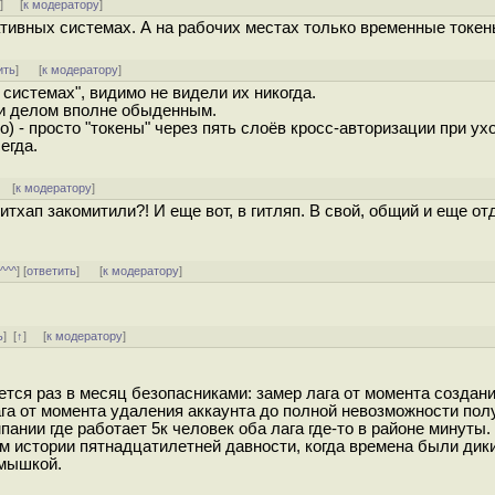
↑
] [
к модератору
]
ативных системах. А на рабочих местах только временные токен
ить
]
[
к модератору
]
системах", видимо не видели их никогда.
ли делом вполне обыденным.
ко) - просто "токены" через пять слоёв кросс-авторизации при ух
егда.
] [
к модератору
]
гитхап закомитили?! И еще вот, в гитляп. В свой, общий и еще о
[
^^^
] [
ответить
]
[
к модератору
]
ь
]
[
↑
] [
к модератору
]
тся раз в месяц безопасниками: замер лага от момента создани
ага от момента удаления аккаунта до полной невозможности пол
нии где работает 5к человек оба лага где-то в районе минуты. 
м истории пятнадцатилетней давности, когда времена были дик
 мышкой.