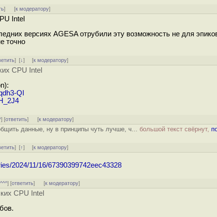
ть
]
[
к модератору
]
PU Intel
ледних версиях AGESA отрубили эту возможность не для эпиков
не точно
ветить
]
[
↓
] [
к модератору
]
ких CPU Intel
n):
qdh3-QI
fH_2J4
^
] [
ответить
]
[
к модератору
]
бщить данные, ну в принципы чуть лучше, ч...
большой текст свёрнут,
п
ветить
]
[
↑
] [
к модератору
]
leries/2024/11/16/67390399742eec43328
[
^^^
] [
ответить
]
[
к модератору
]
ких CPU Intel
бов.