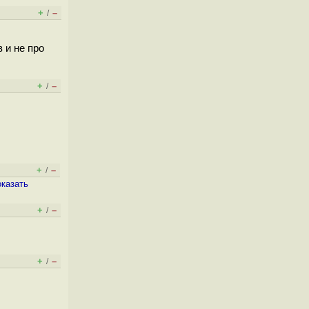
+
–
/
 и не про
+
–
/
+
–
/
оказать
+
–
/
+
–
/