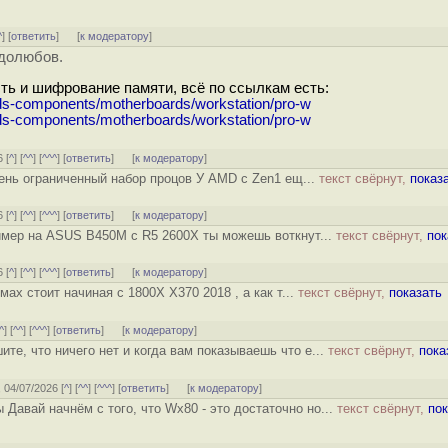
^
] [
ответить
]
[
к модератору
]
удолюбов.
сть и шифрование памяти, всё по ссылкам есть:
ds-components/motherboards/workstation/pro-w
ds-components/motherboards/workstation/pro-w
 [
^
] [
^^
] [
^^^
] [
ответить
]
[
к модератору
]
ень ограниченный набор процов У AMD с Zen1 ещ...
текст свёрнут,
показ
 [
^
] [
^^
] [
^^^
] [
ответить
]
[
к модератору
]
имер на ASUS B450M с R5 2600X ты можешь воткнут...
текст свёрнут,
пок
 [
^
] [
^^
] [
^^^
] [
ответить
]
[
к модератору
]
ах стоит начиная с 1800X X370 2018 , а как т...
текст свёрнут,
показать
^
] [
^^
] [
^^^
] [
ответить
]
[
к модератору
]
те, что ничего нет и когда вам показываешь что е...
текст свёрнут,
пока
, 04/07/2026 [
^
] [
^^
] [
^^^
] [
ответить
]
[
к модератору
]
ы Давай начнём с того, что Wx80 - это достаточно но...
текст свёрнут,
пок