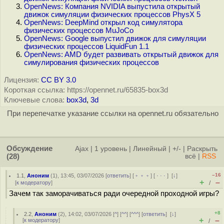
OpenNews: Компания NVIDIA выпустила открытый
движок симуляции физических процессов PhysX 5
OpenNews: DeepMind открыл код симулятора
физических процессов MuJoCo
OpenNews: Google выпустил движок для симуляции
физических процессов LiquidFun 1.1
OpenNews: AMD будет развивать открытый движок для
симулирования физических процессов
Лицензия:
CC BY 3.0
Короткая ссылка: https://opennet.ru/65835-box3d
Ключевые слова:
box3d
,
3d
При перепечатке указание ссылки на opennet.ru обязательно
Обсуждение
Ajax
|
1 уровень
|
Линейный
|
+/-
|
Раскрыть
(28)
всё
|
RSS
–16
1.1
,
Аноним
(
1
), 13:45, 03/07/2026 [
ответить
] [
﹢﹢﹢
] [
· · ·
]
[
↓
]
+
–
[
к модератору
]
/
Зачем так заморачиваться ради очередной проходной игры?
+8
2.2
,
Аноним
(
2
), 14:02, 03/07/2026 [
^
] [
^^
] [
^^^
] [
ответить
]
[
↓
]
+
–
[
к модератору
]
/