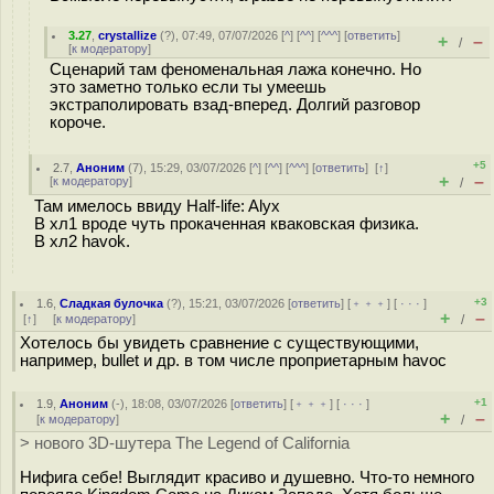
3.27
,
crystallize
(
?
), 07:49, 07/07/2026 [
^
] [
^^
] [
^^^
] [
ответить
]
+
–
/
[
к модератору
]
Сценарий там феноменальная лажа конечно. Но
это заметно только если ты умеешь
экстраполировать взад-вперед. Долгий разговор
короче.
+5
2.7
,
Аноним
(
7
), 15:29, 03/07/2026 [
^
] [
^^
] [
^^^
] [
ответить
]
[
↑
]
+
–
[
к модератору
]
/
Там имелось ввиду Half-life: Alyx
В хл1 вроде чуть прокаченная кваковская физика.
В хл2 havok.
+3
1.6
,
Сладкая булочка
(
?
), 15:21, 03/07/2026 [
ответить
] [
﹢﹢﹢
] [
· · ·
]
+
–
[
↑
] [
к модератору
]
/
Хотелось бы увидеть сравнение с существующими,
например, bullet и др. в том числе проприетарным havoc
+1
1.9
,
Аноним
(
-
), 18:08, 03/07/2026 [
ответить
] [
﹢﹢﹢
] [
· · ·
]
+
–
[
к модератору
]
/
> нового 3D-шутера The Legend of California
Нифига себе! Выглядит красиво и душевно. Что-то немного