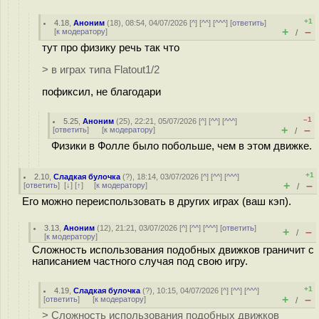
+1
4.18
,
Аноним
(
18
), 08:54, 04/07/2026 [
^
] [
^^
] [
^^^
] [
ответить
]
+
–
[
к модератору
]
/
тут про физику речь так что
> в играх типа Flatout1/2
пофиксил, не благодари
–1
5.25
,
Аноним
(
25
), 22:21, 05/07/2026 [
^
] [
^^
] [
^^^
]
+
–
[
ответить
]
[
к модератору
]
/
Физики в Фолле было побольше, чем в этом движке.
+1
2.10
,
Сладкая булочка
(
?
), 18:14, 03/07/2026 [
^
] [
^^
] [
^^^
]
+
–
[
ответить
]
[
↓
] [
↑
] [
к модератору
]
/
Его можно переиспользовать в других играх (ваш кэп).
3.13
,
Аноним
(
12
), 21:21, 03/07/2026 [
^
] [
^^
] [
^^^
] [
ответить
]
+
–
/
[
к модератору
]
Сложность использования подобных движков граничит с
написанием частного случая под свою игру.
+1
4.19
,
Сладкая булочка
(
?
), 10:15, 04/07/2026 [
^
] [
^^
] [
^^^
]
+
–
[
ответить
]
[
к модератору
]
/
> Сложность использования подобных движков