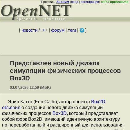
Профиль:
Аноним
(
вход
|
регистрация
)
неRU
opennet.me
[
новости
/
+++
|
форум
|
теги
|
]
Представлен новый движок
симуляции физических процессов
Box3D
03.07.2026 12:59 (MSK)
Эрин Катто (Erin Catto), автор проекта
Box2D
,
объявил
о создании нового движка симуляции
физических процессов
Box3D
, который представляет
собой форк Box2D, имеющий идентичную архитектуру,
но переработанный и расширенный для использования