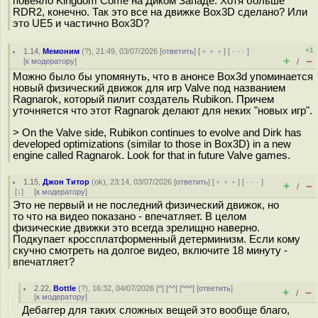
повеяло Kingdom Come на Диком Западе. Хотя больше
RDR2, конечно. Так это все на движке Box3D сделано? Или
это UE5 и частично Box3D?
+1
1.14
,
Мемоним
(
?
), 21:49, 03/07/2026 [
ответить
] [
﹢﹢﹢
] [
· · ·
]
+
–
[
к модератору
]
/
Можно было бы упомянуть, что в анонсе Box3d упоминается
новый физический движок для игр Valve под названием
Ragnarok, который пилит создатель Rubikon. Причем
уточняется что этот Ragnarok делают для неких "новых игр".
> On the Valve side, Rubikon continues to evolve and Dirk has
developed optimizations (similar to those in Box3D) in a new
engine called Ragnarok. Look for that in future Valve games.
1.15
,
Джон Титор
(
ok
), 23:14, 03/07/2026 [
ответить
] [
﹢﹢﹢
] [
· · ·
]
+
–
/
[
↓
] [
к модератору
]
Это не первый и не последний физический движок, но
то что на видео показано - впечатляет. В целом
физические движки это всегда зрелищно наверно.
Подкупает кроссплатформенный детерминизм. Если кому
скучно смотреть на долгое видео, включите 18 минуту -
впечатляет?
2.22
,
Bottle
(
?
), 16:32, 04/07/2026 [
^
] [
^^
] [
^^^
] [
ответить
]
+
–
/
[
к модератору
]
Дебаггер для таких сложных вещей это вообще благо,