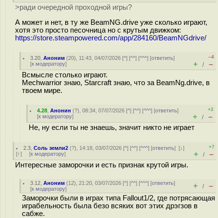
>ради очередной проходной игры?
А может и нет, в ту же BeamNG.drive уже сколько играют,
хотя это просто песочница но с крутым движком:
https://store.steampowered.com/app/284160/BeamNGdrive/
–4
3.20
,
Аноним
(
20
), 11:43, 04/07/2026 [
^
] [
^^
] [
^^^
] [
ответить
]
+
–
[
к модератору
]
/
Всмысле столько играют.
Mechwarrior знаю, Starcraft знаю, что за BeamNg.drive, в
твоем мире.
+2
4.28
,
Анонин
(
?
), 08:34, 07/07/2026 [
^
] [
^^
] [
^^^
] [
ответить
]
+
–
[
к модератору
]
/
Не, ну если ты не знаешь, значит никто не играет
+7
2.3
,
Соль земли2
(
?
), 14:18, 03/07/2026 [
^
] [
^^
] [
^^^
] [
ответить
]
[
↓
]
+
–
[
↑
] [
к модератору
]
/
Интересные заморочки и есть признак крутой игры.
3.12
,
Аноним
(
12
), 21:20, 03/07/2026 [
^
] [
^^
] [
^^^
] [
ответить
]
+
–
/
[
к модератору
]
Заморочки были в играх типа Fallout1/2, где потрясающая
играбельность была безо всяких вот этих дрэгзов в
сабже.