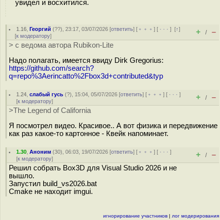
увидел и восхитился.
1.16
,
Георгий
(
??
), 23:17, 03/07/2026 [
ответить
] [
﹢﹢﹢
] [
· · ·
]
[
↑
]
+
–
/
[
к модератору
]
> с ведома автора Rubikon-Lite
Надо полагать, имеется ввиду Dirk Gregorius:
https://github.com/search?
q=repo%3Aerincatto%2Fbox3d+contributed&typ
1.24
,
слабый гусь
(
?
), 15:04, 05/07/2026 [
ответить
] [
﹢﹢﹢
] [
· · ·
]
+
–
/
[
к модератору
]
>The Legend of California
Я посмотрел видео. Красивое.. А вот физика и передвижение
как раз какое-то картонное - Квейк напоминает.
1.30
,
Аноним
(
30
), 06:03, 19/07/2026 [
ответить
] [
﹢﹢﹢
] [
· · ·
]
+
–
/
[
к модератору
]
Решил собрать Box3D для Visual Studio 2026 и не
вышло.
Запустил build_vs2026.bat
Cmake не находит imgui.
игнорирование участников
|
лог модерирования