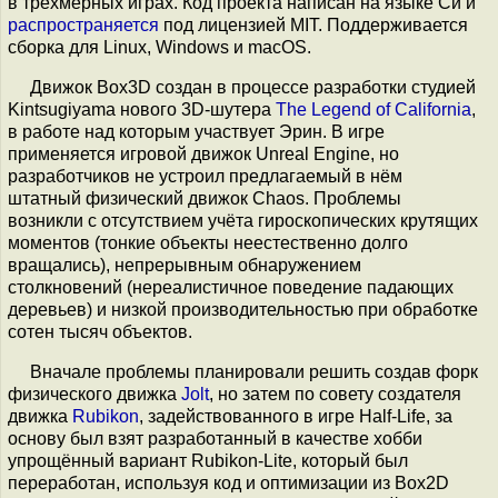
в трёхмерных играх. Код проекта написан на языке Си и
распространяется
под лицензией MIT. Поддерживается
сборка для Linux, Windows и macOS.
Движок Box3D создан в процессе разработки студией
Kintsugiyama нового 3D-шутера
The Legend of California
,
в работе над которым участвует Эрин. В игре
применяется игровой движок Unreal Engine, но
разработчиков не устроил предлагаемый в нём
штатный физический движок Chaos. Проблемы
возникли с отсутствием учёта гироскопических крутящих
моментов (тонкие объекты неестественно долго
вращались), непрерывным обнаружением
столкновений (нереалистичное поведение падающих
деревьев) и низкой производительностью при обработке
сотен тысяч объектов.
Вначале проблемы планировали решить создав форк
физического движка
Jolt
, но затем по совету создателя
движка
Rubikon
, задействованного в игре Half-Life, за
основу был взят разработанный в качестве хобби
упрощённый вариант Rubikon-Lite, который был
переработан, используя код и оптимизации из Box2D