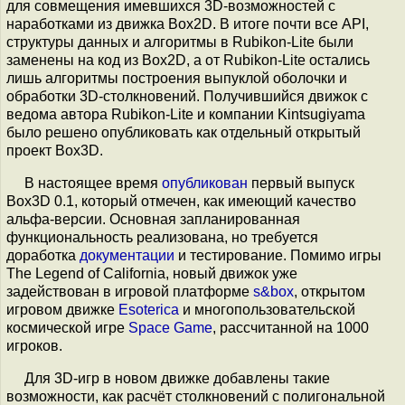
для совмещения имевшихся 3D-возможностей с
наработками из движка Box2D. В итоге почти все API,
структуры данных и алгоритмы в Rubikon-Lite были
заменены на код из Box2D, а от Rubikon-Lite остались
лишь алгоритмы построения выпуклой оболочки и
обработки 3D-столкновений. Получившийся движок с
ведома автора Rubikon-Lite и компании Kintsugiyama
было решено опубликовать как отдельный открытый
проект Box3D.
В настоящее время
опубликован
первый выпуск
Box3D 0.1, который отмечен, как имеющий качество
альфа-версии. Основная запланированная
функциональность реализована, но требуется
доработка
документации
и тестирование. Помимо игры
The Legend of California, новый движок уже
задействован в игровой платформе
s&box
, открытом
игровом движке
Esoterica
и многопользовательской
космической игре
Space Game
, рассчитанной на 1000
игроков.
Для 3D-игр в новом движке добавлены такие
возможности, как расчёт столкновений с полигональной