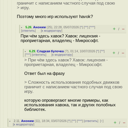
граничит с написанием частного случая под свою
> игру.
Поэтому много игр используют havok?
5.26
,
Аноним
(
25
), 22:28, 05/07/2026 [
^
] [
^^
] [
^^^
]
+
–
/
[
ответить
]
[
к модератору
]
При чём здесь хавок? Хавок: лицензия -
проприетарная, владелец - Микрософт.
6.29
,
Сладкая булочка
(
?
), 01:14, 10/07/2026 [
^
] [
^^
]
+
–
/
[
^^^
] [
ответить
]
[
к модератору
]
> При чём здесь хавок? Хавок: лицензия -
проприетарная, владелец - Микрософт.
Ответ был на фразу
> Сложность использования подобных движков
граничит с написанием частного случая под свою
игру.
которую опровергают многие примеры, как
использования хавока, так и других полобных
библиотек.
2.11
,
Аноним
(
11
), 18:34, 03/07/2026 [
^
] [
^^
] [
^^^
] [
ответить
]
[
↑
]
+
–
/
[
к модератору
]