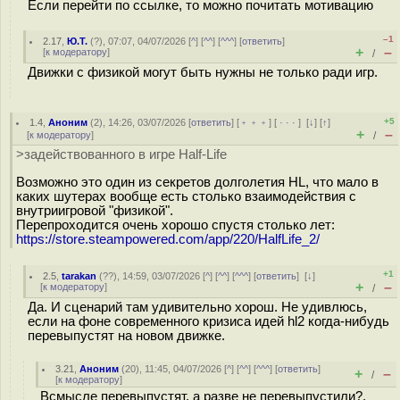
Если перейти по ссылке, то можно почитать мотивацию
–1
2.17
,
Ю.Т.
(
?
), 07:07, 04/07/2026 [
^
] [
^^
] [
^^^
] [
ответить
]
+
–
[
к модератору
]
/
Движки с физикой могут быть нужны не только ради игр.
+5
1.4
,
Аноним
(
2
), 14:26, 03/07/2026 [
ответить
] [
﹢﹢﹢
] [
· · ·
]
[
↓
] [
↑
]
+
–
[
к модератору
]
/
>задействованного в игре Half-Life
Возможно это один из секретов долголетия HL, что мало в
каких шутерах вообще есть столько взаимодействия с
внутриигровой "физикой".
Перепроходится очень хорошо спустя столько лет:
https://store.steampowered.com/app/220/HalfLife_2/
+1
2.5
,
tarakan
(
??
), 14:59, 03/07/2026 [
^
] [
^^
] [
^^^
] [
ответить
]
[
↓
]
+
–
[
к модератору
]
/
Да. И сценарий там удивительно хорош. Не удивлюсь,
если на фоне современного кризиса идей hl2 когда-нибудь
перевыпустят на новом движке.
3.21
,
Аноним
(
20
), 11:45, 04/07/2026 [
^
] [
^^
] [
^^^
] [
ответить
]
+
–
/
[
к модератору
]
Всмысле перевыпустят, а разве не перевыпустили?.