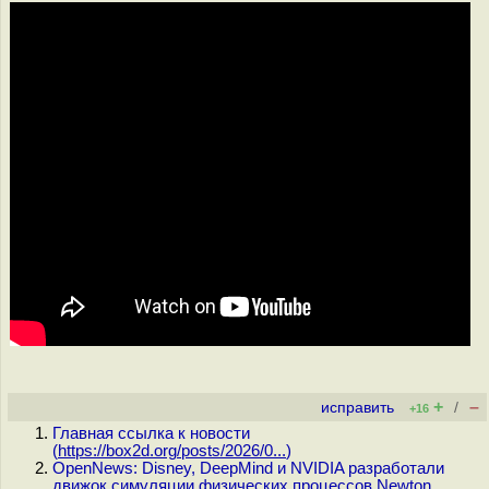
+
–
исправить
/
+16
Главная ссылка к новости
(
https://box2d.org/posts/2026/0...
)
OpenNews: Disney, DeepMind и NVIDIA разработали
движок симуляции физических процессов Newton