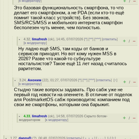
+
–
[
к модератору
]
/
Это базовая функциональность смартфона, то что
делает его смартфоном, а не PDA (если кто-то ещё
помнит такой класс устройств). Без звонков,
SMS/RCS/MSS и мобильного интернета смартфон
бесполезен чуть менее, чем полностью.
4.32
,
limafresh
(
ok
), 14:45, 07/07/2026 [
^
] [
^^
] [
^^^
] [
ответить
]
+
–
/
[
к модератору
]
Ну ладно ещё SMS, там коды от банков и
сервисов приходят. Но вот кому нужен MSS в
2026? Разве что какой-то субкультуре
ностальгистов? Такое ещё 11 лет назад считалось
раритетом.
3.24
,
Аноним
(
22
), 01:27, 07/07/2026 [
^
] [
^^
] [
^^^
] [
ответить
]
[
↑
]
+
–
/
[
к модератору
]
Стыдно такие вопросы задавать. Про сабж уже не
первый год новости на опеннете. В отличие от поделок
аля PostmarketOS сабж производитяс компанием под
свои же смартфоны, которыми она барыжит.
4.33
,
limafresh
(
ok
), 14:58, 07/07/2026
Скрыто ботом-
+
–
/
модератором
[
к модератору
]
1.27
,
dannyD
(
?
), 06:48, 07/07/2026 [
ответить
] [
﹢﹢﹢
] [
· · ·
]
[
↓
] [
↑
]