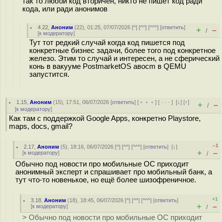
так то любой код вторичен, никто не пишет код ради
кода, или ради анонимов
4.22
,
Аноним
(
22
), 01:25, 07/07/2026 [
^
] [
^^
] [
^^^
] [
ответить
]
+
–
/
[
к модератору
]
Тут тот редкий случай когда код пишется под
конкретные бизнес задачи, более того под конкретное
железо. Этим то случай и интересен, а не сферический
конь в вакууме PostmarketOS авосm в QEMU
запустится.
1.15
,
Аноним
(
15
), 17:51, 06/07/2026 [
ответить
] [
﹢﹢﹢
] [
· · ·
]
[
↓
] [
↑
]
+
–
/
[
к модератору
]
Как там с поддержкой Google Apps, конкретно Playstore,
maps, docs, gmail?
–1
2.17
,
Аноним
(
5
), 18:16, 06/07/2026 [
^
] [
^^
] [
^^^
] [
ответить
]
[
↓
]
+
–
[
к модератору
]
/
Обычно под новости про мобильные ОС приходит
анонимный эксперт и спрашивает про мобильный банк, а
тут что-то новенькое, но ещё более шизофреничное.
+1
3.18
,
Аноним
(
18
), 18:45, 06/07/2026 [
^
] [
^^
] [
^^^
] [
ответить
]
+
–
[
к модератору
]
/
> Обычно под новости про мобильные ОС приходит