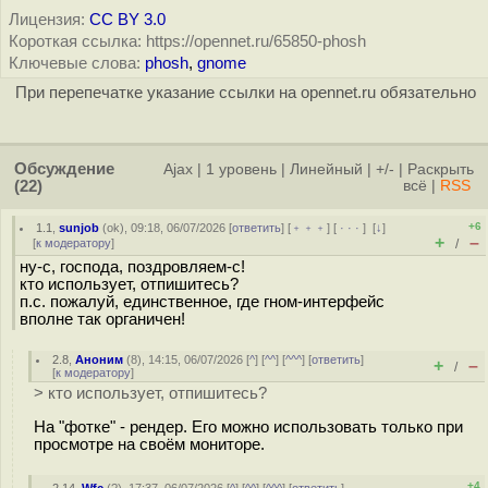
Лицензия:
CC BY 3.0
Короткая ссылка: https://opennet.ru/65850-phosh
Ключевые слова:
phosh
,
gnome
При перепечатке указание ссылки на opennet.ru обязательно
Обсуждение
Ajax
|
1 уровень
|
Линейный
|
+/-
|
Раскрыть
(22)
всё
|
RSS
+6
1.1
,
sunjob
(
ok
), 09:18, 06/07/2026 [
ответить
] [
﹢﹢﹢
] [
· · ·
]
[
↓
]
+
–
[
к модератору
]
/
ну-с, господа, поздровляем-с!
кто использует, отпишитесь?
п.с. пожалуй, единственное, где гном-интерфейс
вполне так органичен!
2.8
,
Аноним
(
8
), 14:15, 06/07/2026 [
^
] [
^^
] [
^^^
] [
ответить
]
+
–
/
[
к модератору
]
> кто использует, отпишитесь?
На "фотке" - рендер. Его можно использовать только при
просмотре на своём мониторе.
+4