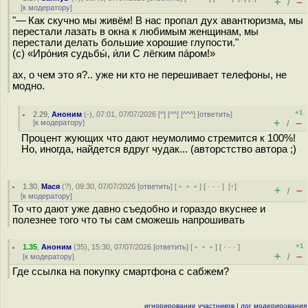
+
–
/
[
к модератору
]
"— Как скучно мы живём! В нас пропал дух авантюризма, мы
перестали лазать в окна к любимым женщинам, мы
перестали делать большие хорошие глупости."
(c) «Иро́ния судьбы́, и́ли С лёгким па́ром!»
ах, о чем это я?.. уже ни кто не перешивает телефоны, не
модно.
+1
2.29
,
Аноним
(
-
), 07:01, 07/07/2026 [
^
] [
^^
] [
^^^
] [
ответить
]
+
–
[
к модератору
]
/
Процент жующих что дают неумолимо стремится к 100%!
Но, иногда, найдется вдруг чудак... (авторстство автора ;)
1.30
,
Мася
(
?
), 09:30, 07/07/2026 [
ответить
] [
﹢﹢﹢
] [
· · ·
]
[
↑
]
+
–
/
[
к модератору
]
То что дают уже давно съедобно и гораздо вкуснее и
полезнее того что ты сам сможешь напрошивать
+1
1.35
,
Аноним
(
35
), 15:30, 07/07/2026 [
ответить
] [
﹢﹢﹢
] [
· · ·
]
+
–
[
к модератору
]
/
Где ссылка на покупку смартфона с сабжем?
игнорирование участников
|
лог модерирования