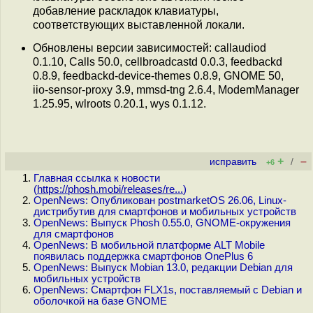
добавление раскладок клавиатуры,
соответствующих выставленной локали.
Обновлены версии зависимостей: callaudiod
0.1.10, Calls 50.0, cellbroadcastd 0.0.3, feedbackd
0.8.9, feedbackd-device-themes 0.8.9, GNOME 50,
iio-sensor-proxy 3.9, mmsd-tng 2.6.4, ModemManager
1.25.95, wlroots 0.20.1, wys 0.1.12.
+
–
исправить
/
+6
Главная ссылка к новости
(
https://phosh.mobi/releases/re...
)
OpenNews: Опубликован postmarketOS 26.06, Linux-
дистрибутив для смартфонов и мобильных устройств
OpenNews: Выпуск Phosh 0.55.0, GNOME-окружения
для смартфонов
OpenNews: В мобильной платформе ALT Mobile
появилась поддержка смартфонов OnePlus 6
OpenNews: Выпуск Mobian 13.0, редакции Debian для
мобильных устройств
OpenNews: Смартфон FLX1s, поставляемый с Debian и
оболочкой на базе GNOME