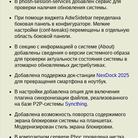
В phosh-session-services добавлен сервис для
проверки наличия обновления системы.
При помощи виджета AdwSidebar переделана
боковая панель в конфигураторе. Мелкие
настройки (conf-tweaks) перемещены в отдельную
область боковой панели.
В секцию c информацией о системе (About)
добавлены сведения о версии системного образа
для проверки актуальности состояния системы в
атомарно обновляемых дистрибутивах.
Добавлена поддержка док-станции
NexDock 2025
для превращения смартфона в ноутбук.
В настройки добавлена опция для включения
плагина синхронизации файлов, реализованного
на базе P2P-системы
Syncthing
.
Добавлена возможность поворота содержимого
экрана блокировки системы на планшетах.
Модернизирован стиль экрана блокировки.
В композитном сервере Phoc проведена чистка