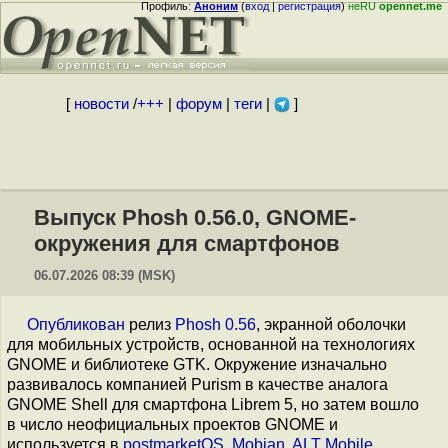
Профиль:
Аноним
(
вход
|
регистрация
)
неRU
opennet.me
[
новости
/
+++
|
форум
|
теги
|
]
Выпуск Phosh 0.56.0, GNOME-
окружения для смартфонов
06.07.2026 08:39 (MSK)
Опубликован
релиз
Phosh 0.56
, экранной оболочки
для мобильных устройств, основанной на технологиях
GNOME и библиотеке GTK. Окружение изначально
развивалось компанией Purism в качестве аналога
GNOME Shell для смартфона Librem 5, но затем вошло
в число неофициальных проектов GNOME и
используется в
postmarketOS
,
Mobian
,
ALT Mobile
,