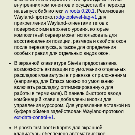
внутренних компонентов и осуществлён переход
на выпуск библиотеки
wlroots 0.20.1
. Реализован
Wayland-протокол
xdg-toplevel-tag-v1
для
прикрепления Wayland-клиентами тегов к
поверхностями верхнего уровня, которые
композитный сервер может использовать для
восстановления позиции, размера и свойств окон
после перезапуска, а также для определения
особых правил для отдельных видов окон.
В экранной клавиатуре Stevia предоставлена
возможность активации по умолчанию отдельных
раскладок клавиатуры в привязке к приложениям
(например, для Emacs можно по умолчанию
включать раскладку, оптимизированную для
работы в терминале). В панель быстрого ввода
комбинаций клавиш добавлены кнопки для
управления курсором. Для управления вставкой из
буфера обмена задействован Wayland-протокол
ext-data-control-v1
.
В phosh-first-boot и libpms для экранной
клавиатуры обеспечено автоматическое