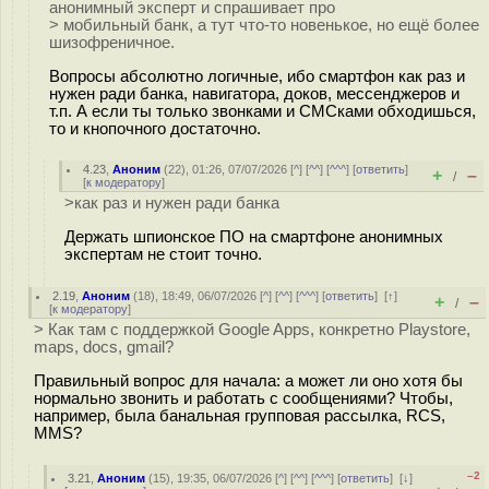
анонимный эксперт и спрашивает про
> мобильный банк, а тут что-то новенькое, но ещё более
шизофреничное.
Вопросы абсолютно логичные, ибо смартфон как раз и
нужен ради банка, навигатора, доков, мессенджеров и
т.п. А если ты только звонками и СМСками обходишься,
то и кнопочного достаточно.
4.23
,
Аноним
(
22
), 01:26, 07/07/2026 [
^
] [
^^
] [
^^^
] [
ответить
]
+
–
/
[
к модератору
]
>как раз и нужен ради банка
Держать шпионское ПО на смартфоне анонимных
экспертам не стоит точно.
2.19
,
Аноним
(
18
), 18:49, 06/07/2026 [
^
] [
^^
] [
^^^
] [
ответить
]
[
↑
]
+
–
/
[
к модератору
]
> Как там с поддержкой Google Apps, конкретно Playstore,
maps, docs, gmail?
Правильный вопрос для начала: а может ли оно хотя бы
нормально звонить и работать с сообщениями? Чтобы,
например, была банальная групповая рассылка, RCS,
MMS?
–2
3.21
,
Аноним
(
15
), 19:35, 06/07/2026 [
^
] [
^^
] [
^^^
] [
ответить
]
[
↓
]