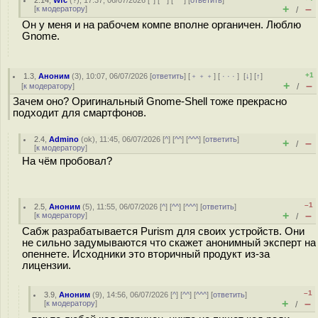
2.14
,
Wfc
(
?
), 17:37, 06/07/2026 [
^
] [
^^
] [
^^^
] [
ответить
]
+
–
[
к модератору
]
/
Он у меня и на рабочем компе вполне органичен. Люблю
Gnome.
+1
1.3
,
Аноним
(
3
), 10:07, 06/07/2026 [
ответить
] [
﹢﹢﹢
] [
· · ·
]
[
↓
] [
↑
]
+
–
[
к модератору
]
/
Зачем оно? Оригинальный Gnome-Shell тоже прекрасно
подходит для смартфонов.
2.4
,
Admino
(
ok
), 11:45, 06/07/2026 [
^
] [
^^
] [
^^^
] [
ответить
]
+
–
/
[
к модератору
]
На чём пробовал?
–1
2.5
,
Аноним
(
5
), 11:55, 06/07/2026 [
^
] [
^^
] [
^^^
] [
ответить
]
+
–
[
к модератору
]
/
Сабж разрабатывается Purism для своих устройств. Они
не сильно задумываются что скажет анонимный эксперт на
опеннете. Исходники это вторичный продукт из-за
лицензии.
–1
3.9
,
Аноним
(
9
), 14:56, 06/07/2026 [
^
] [
^^
] [
^^^
] [
ответить
]
+
–
[
к модератору
]
/