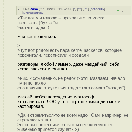
4.60
,
echo
(
??
), 19:08, 14/12/2005 [
^
] [
^^
] [
^^^
] [
ответить
]
+
–
/
[
к модератору
]
>Так вот я и говорю -- прекратите по маске
называть. (буква "м",
>кстати, одна :)
мне так нравиться.
>
>Тут вот рядом есть пара kernel hacker'ов, которые
перечитали, переписали и создали
разговоры. любой ламмер, даже маздайный, себя
kernel hacker-ом считает
>них, к сожалению, не редок (хотя "маздаем" начало
пути не пахло
>по причине отсутствия тогда этого самого "маздая").
маздай любое порождение мелкософт.
кто начинал с ДОС у того нортон коммандир мозги
кастрировал.
>Да и стремиться-то не всем надо. Сам, например, не
стремлюсь знать
>основы сантехники, хотя при необходимости
живенько придётся изучать :-)