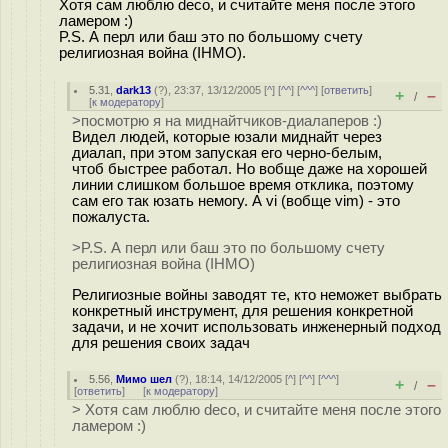
Хотя сам люблю deco, и считайте меня после этого
ламером :)
P.S. А перл или баш это по большому счету
религиозная война (IHMO).
5.31
,
dark13
(
?
), 23:37, 13/12/2005 [
^
] [
^^
] [
^^^
] [
ответить
]
+
–
/
[
к модератору
]
>посмотрю я на миднайтчиков-диалаперов :)
Видел людей, которые юзали миднайт через
диалап, при этом запуская его черно-белым,
чтоб быстрее работал. Но вобще даже на хорошей
линии слишком большое время отклика, поэтому
сам его так юзать немогу. А vi (вобще vim) - это
пожалуста.
>P.S. А перл или баш это по большому счету
религиозная война (IHMO)
Религиозные войны заводят те, кто неможет выбрать
конкретный инструмент, для решения конкретной
задачи, и не хочит использовать инженерный подход
для решения своих задач
5.56
,
Мимо шел
(
?
), 18:14, 14/12/2005 [
^
] [
^^
] [
^^^
]
+
–
/
[
ответить
]
[
к модератору
]
> Хотя сам люблю deco, и считайте меня после этого
ламером :)