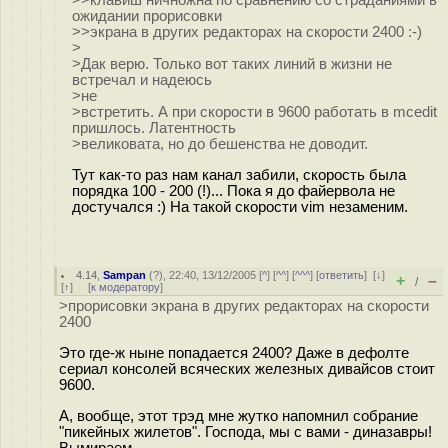
>>клавиш ничножна по сравнению со страданиями в
ожидании прорисовки
>>экрана в других редакторах на скорости 2400 :-)
>
>Дак верю. Только вот таких линий в жизни не
встречал и надеюсь
>не
>встретить. А при скорости в 9600 работать в mcedit
пришлось. Латентность
>великовата, но до бешенства не доводит.
Тут как-то раз нам канал забили, скорость была
порядка 100 - 200 (!)... Пока я до файервола не
достучался :) На такой скорости vim незаменим.
4.14
,
Sampan
(
?
), 22:40, 13/12/2005 [
^
] [
^^
] [
^^^
] [
ответить
]
[
↓
]
+
–
/
[
↑
] [
к модератору
]
>прорисовки экрана в других редакторах на скорости
2400
Это где-ж ныне попадается 2400? Даже в дефолте
сериал консолей всяческих железных дивайсов стоит
9600.
А, вообще, этот трэд мне жутко напомнил собрание
"пикейных жилетов". Господа, мы с вами - диназавры!
Вымираем...