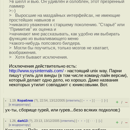
>в шелл и вью. Он удивлён и озлоблен, этот презренный
ламмер
>:-)
> Выросшие на маздайных интерфейсах, не имеющие
простейших навыков и
>никакого уважения к старшему поколению. "Старьё" или
"Примитив" их оценка и
>начинают мне рассказывать, как удобно им выбирать
функцию из вываливающего меню
>какого-нибудь попсового билдера.
> Могли бы поучиться, только мозгов не хватает,
воображения.
> Хотя бывают исключения.
Исключения действительно есть:
http://www.sysinternals.com/
- настоящий unix way. Парни
пишут утиль для винды (в том числе команд-лайн версии),
который делает одно дело, но хорошо. Даже названия
некоторых утилит совпадают с юниксовыми. Вот.
1.19
,
Кораблев
(
?
), 22:54, 13/12/2005 [
ответить
] [
﹢﹢﹢
] [
· · ·
]
[
↑
]
+
–
/
[
к модератору
]
ух-ты, сборище гурей, или гурев...безо всяких подколов;)
1.26
,
dark13
(
?
), 23:13, 13/12/2005 [
ответить
] [
﹢﹢﹢
] [
· · ·
]
[
↓
]
+
–
/
[
к модератору
]