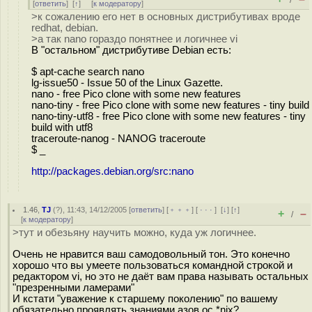
/
[
ответить
]
[
↑
] [
к модератору
]
>к сожалению его нет в основных дистрибутивах вроде
redhat, debian.
>а так nano гораздо понятнее и логичнее vi
В "остальном" дистрибутиве Debian есть:
$ apt-cache search nano
lg-issue50 - Issue 50 of the Linux Gazette.
nano - free Pico clone with some new features
nano-tiny - free Pico clone with some new features - tiny build
nano-tiny-utf8 - free Pico clone with some new features - tiny
build with utf8
traceroute-nanog - NANOG traceroute
$ _
http://packages.debian.org/src:nano
1.46
,
TJ
(
?
), 11:43, 14/12/2005 [
ответить
] [
﹢﹢﹢
] [
· · ·
]
[
↓
] [
↑
]
+
–
/
[
к модератору
]
>тут и обезьяну научить можно, куда уж логичнее.
Очень не нравится ваш самодовольный тон. Это конечно
хорошо что вы умеете пользоваться командной строкой и
редактором vi, но это не даёт вам права называть остальных
"презренными ламерами"
И кстати "уважение к старшему поколению" по вашему
обязательно проявлять знаниями азов ос *nix?