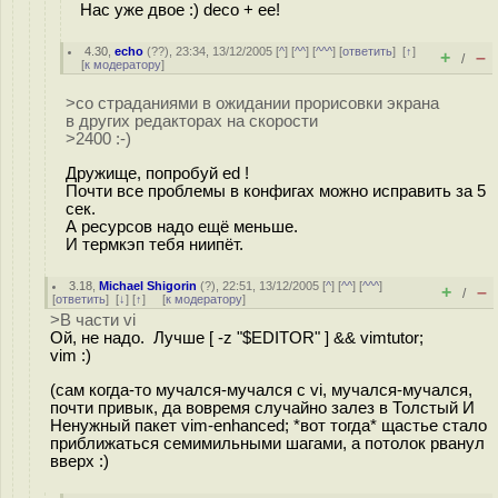
Нас уже двое :) deco + ee!
4.30
,
echo
(
??
), 23:34, 13/12/2005 [
^
] [
^^
] [
^^^
] [
ответить
]
[
↑
]
+
–
/
[
к модератору
]
>со страданиями в ожидании прорисовки экрана
в других редакторах на скорости
>2400 :-)
Дружище, попробуй ed !
Почти все проблемы в конфигах можно исправить за 5
сек.
А ресурсов надо ещё меньше.
И термкэп тебя ниипёт.
3.18
,
Michael Shigorin
(
?
), 22:51, 13/12/2005 [
^
] [
^^
] [
^^^
]
+
–
/
[
ответить
]
[
↓
] [
↑
] [
к модератору
]
>В части vi
Ой, не надо. Лучше [ -z "$EDITOR" ] && vimtutor;
vim :)
(сам когда-то мучался-мучался с vi, мучался-мучался,
почти привык, да вовремя случайно залез в Толстый И
Ненужный пакет vim-enhanced; *вот тогда* щастье стало
приближаться семимильными шагами, а потолок рванул
вверх :)