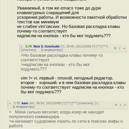
Уважаемый, в том же emacs тоже до дури
клавиатурных сокращений для
ускорения работы. И возможности пакетной обработки
текстов как минимум
не слабее vim'овских. Но базовая раскладка клавы
почему-то соответствует
надписям на кнопках - кто бы мог подумать???
5.78
,
Nick S. Grechukh
(
?
), 20:45, 16/12/2005 [
^
] [
^^
] [
^^^
]
+
–
/
[
ответить
]
[
к модератору
]
>Но базовая раскладка клавы почему-то
соответствует
>надписям на кнопках - кто бы мог
подумать???
vim != vi. первый - плохой, негодный редактор.
второе - хороший. и в нем базовая раскладка клавы
почему-то соответствует надписям на кнопках - кто
бы мог подумать???
2.75
,
kam
(
ok
), 06:59, 16/12/2005 [
^
] [
^^
] [
^^^
] [
ответить
]
[
↑
]
+
–
/
[
к модератору
]
> Меня сильно веселит, когда юзер не находит
полуночного коммандира
>и начинает судорожно лазить по сети в поисках инфы о
работе