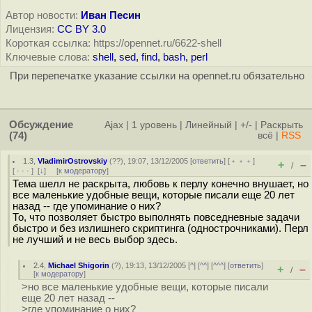
Автор новости:
Иван Песин
Лицензия:
CC BY 3.0
Короткая ссылка: https://opennet.ru/6622-shell
Ключевые слова:
shell
,
sed
,
find
,
bash
,
perl
При перепечатке указание ссылки на opennet.ru обязательно
Обсуждение
Ajax
|
1 уровень
|
Линейный
|
+/-
|
Раскрыть
(74)
всё
|
RSS
1.3
,
VladimirOstrovskiy
(
??
), 19:07, 13/12/2005 [
ответить
] [
﹢﹢﹢
]
+
–
/
[
· · ·
]
[
↓
] [
к модератору
]
Тема шелл не раскрыта, любовь к перлу конечно внушает, но
все маленькие удобные вещи, которые писали еще 20 лет
назад -- где упоминание о них?
То, что позволяет быстро выполнять повседневные задачи
быстро и без излишнего скриптинга (однострочниками). Перл
не лучший и не весь выбор здесь.
2.4
,
Michael Shigorin
(
?
), 19:13, 13/12/2005 [
^
] [
^^
] [
^^^
] [
ответить
]
+
–
/
[
к модератору
]
>но все маленькие удобные вещи, которые писали
еще 20 лет назад --
>где упоминание о них?