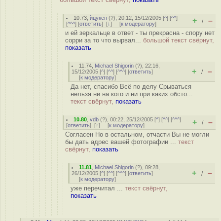
10.73
,
йцукен
(
?
), 20:12, 15/12/2005 [
^
] [
^^
]
+
–
/
[
^^^
] [
ответить
]
[
↓
] [
к модератору
]
и ей зеркальце в ответ - ты прекрасна - спору нет
сорри за то что вырвал...
большой текст свёрнут,
показать
11.74
,
Michael Shigorin
(
?
), 22:16,
+
–
15/12/2005 [
^
] [
^^
] [
^^^
] [
ответить
]
/
[
к модератору
]
Да нет, спасибо Всё по делу Срываться
нельзя ни на кого и ни при каких обсто...
текст свёрнут,
показать
10.80
,
vdb
(
?
), 00:22, 25/12/2005 [
^
] [
^^
] [
^^^
]
+
–
/
[
ответить
]
[
↑
] [
к модератору
]
Согласен Но в остальном, отчасти Вы не могли
бы дать адрес вашей фотографии ...
текст
свёрнут,
показать
11.81
,
Michael Shigorin
(
?
), 09:28,
+
–
26/12/2005 [
^
] [
^^
] [
^^^
] [
ответить
]
/
[
к модератору
]
уже перечитал ...
текст свёрнут,
показать