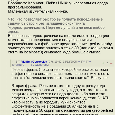
Вообще-то Керниган, Пайк / UNIX: универсальная среда
программирования.
Маленькая изумительная книжка.
>То, что позволяет быстро выполнять повседневные
задачи быстро и без излишнего скриптинга
>(однострочниками). Перл не лучший и не весь выбор
здесь.
Вы неправы, однострочники на шелле имеют тенденцию
моментально превращаться в полуэкранники и
перекочёвывать в файловое представление. perl или ruby
зачастую позволяют впихать в те же 80 (или сколько там в
xterm на localhost:0) символов куда больше смысла.
3.7
,
VladimirOstrovskiy
(
??
), 19:40, 13/12/2005 [
^
] [
^^
] [
^^^
]
+
–
/
[
ответить
]
[
к модератору
]
Первая фраза. Я о статье в которой не раскрыта тема
эффективного спользования шелл, а не о том что есть
про это "маленькая замечательная книжка". Я в курсе.
Вторая фраза. Речь не о том, что одну строчку кода
можно всегда превратить в кучу кода, а о том что есть
вещи для которых это не надо делать, ибо оно и так
эффективно выполняется парой комманд, если ЗНАТЬ
что они есть, а не городить кучи скриптов.
Эффективность не в создании 20 алиасов на ls с
параметрами и 50 скриптов с названиями perlgrep perlsed
perlawk etc. а в знании и умении эту пару комманд