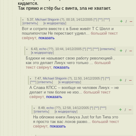
кидается.
Так прямо и стёр бы с винта, зла не хватает.
5.37
,
Michael Shigorin
(
?
), 00:18, 14/12/2005 [
^
] [
^^
] [
^^^
]
+
–
/
[
ответить
]
[
к модератору
]
Вот и сотрите вместе с в Бине живёт Т С Шелл и
пошлипочтом Не перестают удивл...
большой текст
свёрнут,
показать
6.43
,
echo
(
??
), 10:44, 14/12/2005 [
^
] [
^^
] [
^^^
] [
ответить
]
+
–
/
[
к модератору
]
Бздюки не называют свою работу революцией ,
как это делает Линух чего только ...
большой
текст свёрнут,
показать
7.47
,
Michael Shigorin
(
?
), 11:50, 14/12/2005 [
^
] [
^^
]
+
–
/
[
^^^
] [
ответить
]
[
к модератору
]
А Слава КПСС -- вообще не человек Линух -- не
делает и тем более не изо...
большой текст
свёрнут,
показать
8.49
,
echo
(
??
), 12:58, 14/12/2005 [
^
] [
^^
] [
^^^
]
+
–
/
[
ответить
]
[
к модератору
]
На обложке книги Линуха Just for fun Типа это
я просто так вас лохов разво...
большой текст
свёрнут,
показать