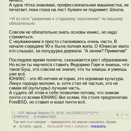
нечего.
А одна тётка знакомая, профессиональная машинистка, не
печатает, пока глаза на лист бумаги не поднимет. Школа.
>И кстати "уважение к старшему поколению" по вашему
обязательно
Совсем не обязательно знать основы юникс, но надо
стремиться.
С неуважением я просто сталкиваюсь очень часто. В
начале-середине 90-х была полная жопа. О Юниксах мало
кто слышал, за полудурка держали. "А зачем? Примитив!"
Последнее время полегче, сказывается рост образования.
Но если ты научился ставить Федорино Горе и знаешь, что
такое Буш, это совсем не значит, что ты знаешь и умеешь
уже всё.
ЮНИКС - это 40-летняя история, это огромная культура.
Линух гораздо моложе, и, хотя стал её частью, это не
самая её (культуры) лучшая часть.
А судить об этом я себе позволяю потому, что знаком
почти со всеми ЮНИКС-like осями. На столе предпочитаю
FreeBSD, но ставил и юзал почти всё.
3.57
,
Michael Shigorin
(
?
), 18:32, 14/12/2005 [
^
] [
^^
] [
^^^
]
+
–
/
[
ответить
]
[
к модератору
]
Так вот я и говорю -- прекратите по маске называть буква
м , кстати, одна ...
большой текст свёрнут,
показать