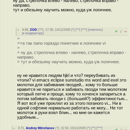
ну да, стрелочка влево - налево, стрелочка вправо -
направо.
тут и обезьяну научить можно, куда уж логичнее.
4.55
,
ZOD
(
??
), 17:38, 14/12/2005 [
^
] [
^^
] [
^^^
] [
ответить
]
+
–
/
[
к модератору
]
>
>>а так nano гораздо понятнее и логичнее vi
>
> ну да, стрелочка влево - налево, стрелочка вправо -
направо.
> тут и обезьяну научить можно, куда уж логичнее.
ну не нравится людям hjkl и что? переубивать их
чтоли? vi emacs eclipse sunstudio ms word and exel это
молотки для забивания гвоздей... кому то больше
нравится не париться и забивать гвозди тем молотком
который легче и проще, кому то хоченся запариться а
потом забивать гвозди с (большей?) эффектиностью...
Я вот всё уже проклял из за этого поганого vi... Ни в
одной софтине нормально работать не могу... Не тот
молоток в руки взял блин... но мне он кажется
удобным...
3.71
,
Andrey Mitrofanov
(
?
), 11:50, 15/12/2005 [
^
] [
^^
] [
^^^
]
+
–