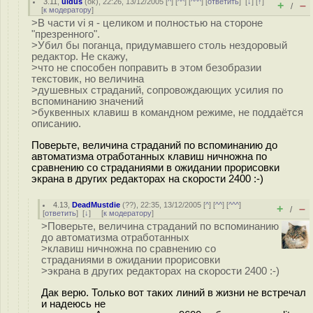
3.11
,
uldus
(
ok
), 22:26, 13/12/2005 [
^
] [
^^
] [
^^^
] [
ответить
]
[
↓
] [
↑
]
+
–
/
[
к модератору
]
>В части vi я - целиком и полностью на стороне
"презренного".
>Убил бы поганца, придумавшего столь нездоровый
редактор. Не скажу,
>что не способен поправить в этом безобразии
текстовик, но величина
>душевных страданий, сопровождающих усилия по
вспоминанию значений
>буквенных клавиш в командном режиме, не поддаётся
описанию.
Поверьте, величина страданий по вспоминанию до
автоматизма отработанных клавиш ничножна по
сравнению со страданиями в ожидании прорисовки
экрана в других редакторах на скорости 2400 :-)
4.13
,
DeadMustdie
(
??
), 22:35, 13/12/2005 [
^
] [
^^
] [
^^^
]
+
–
/
[
ответить
]
[
↓
] [
к модератору
]
>Поверьте, величина страданий по вспоминанию
до автоматизма отработанных
>клавиш ничножна по сравнению со
страданиями в ожидании прорисовки
>экрана в других редакторах на скорости 2400 :-)
Дак верю. Только вот таких линий в жизни не встречал
и надеюсь не