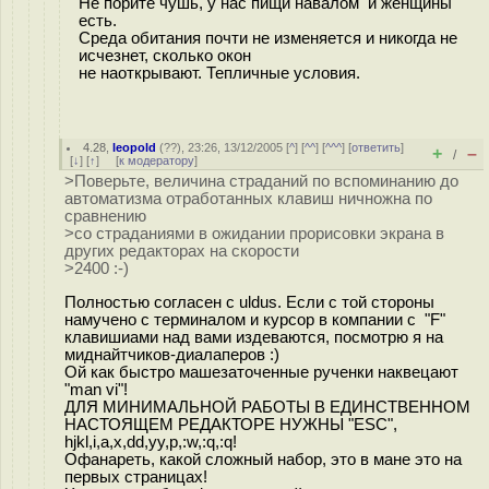
Не порите чушь, у нас пищи навалом и женщины
есть.
Среда обитания почти не изменяется и никогда не
исчезнет, сколько окон
не наоткрывают. Тепличные условия.
4.28
,
leopold
(
??
), 23:26, 13/12/2005 [
^
] [
^^
] [
^^^
] [
ответить
]
+
–
/
[
↓
] [
↑
] [
к модератору
]
>Поверьте, величина страданий по вспоминанию до
автоматизма отработанных клавиш ничножна по
сравнению
>со страданиями в ожидании прорисовки экрана в
других редакторах на скорости
>2400 :-)
Полностью согласен с uldus. Если с той стороны
намучено с терминалом и курсор в компании с "F"
клавишиами над вами издеваются, посмотрю я на
миднайтчиков-диалаперов :)
Ой как быстро машезаточенные рученки наквецают
"man vi"!
ДЛЯ МИНИМАЛЬНОЙ РАБОТЫ В ЕДИНСТВЕННОМ
НАСТОЯЩЕМ РЕДАКТОРЕ НУЖНЫ "ESC",
hjkl,i,a,x,dd,yy,p,:w,:q,:q!
Офанареть, какой сложный набор, это в мане это на
первых страницах!