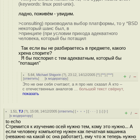
(keywords: linux post-unix).
ладно, поживём - увидим.
>consulting) производила выбор платформы, то у *BSD
некоторый шанс был, в
>принципе (при условии прихода адекватного
человека, который бы потащил
Так если вы не разбираетесь в предмете, какого
хрена спорите?
Я бы поспорил с тем адекватным, который бы
"потащил"
5.64
,
Michael Shigorin
(
?
), 23:12, 14/12/2005 [
^
] [
^^
] [
^^^
]
+
–
/
[
ответить
]
[
к модератору
]
Это не они себя считают, а я про них сказал А кто --
с отечественных аналогов ...
большой текст свёрнут,
показать
1.51
,
TJ
(
?
), 15:08, 14/12/2005 [
ответить
] [
﹢﹢﹢
] [
· · ·
]
[
↓
] [
↑
]
+
–
/
[
к модератору
]
to echo
Стремится к изучению осей нужно тем, кому это нужно... А
если человеку компьютер нужен как печатная машинка
(неважно на какой ос она работает), ему что ж теперь нужно