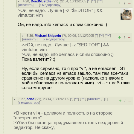
4.20
,
DeadMustdie
(
??
), 22:54, 13/12/2005 [
^
] [
^^
] [
^^^
]
+
–
/
[
ответить
]
[
к модератору
]
>Ой, не надо. Лучше [ -z "$EDITOR" ] &&
vimtutor; vim
Ой, не надо. info xemacs и спим спокойно ;)
5.36
,
Michael Shigorin
(
?
), 00:06, 14/12/2005 [
^
] [
^^
] [
^^^
]
+
–
/
[
ответить
]
[
к модератору
]
>>Ой, не надо. Лучше [ -z "$EDITOR" ] &&
vimtutor; vim
>Ой, не надо. info xemacs и спим спокойно ;)
Пока взлетит? :)
Ну, если серьёзно, то я про *vi*, а не emacsen. Эт
если бы xemacs vs emacs зашло, там там всё-таки
сравнение на другом уровне (насколько знаком с
майнтейнерами и пользователями). vi -- эт всё-таки
совсем другое.
3.27
,
echo
(
??
), 23:14, 13/12/2005 [
^
] [
^^
] [
^^^
] [
ответить
]
[
↑
]
+
–
/
[
к модератору
]
>В части vi я - целиком и полностью на стороне
"презренного".
>Убил бы поганца, придумавшего столь нездоровый
редактор. Не скажу,