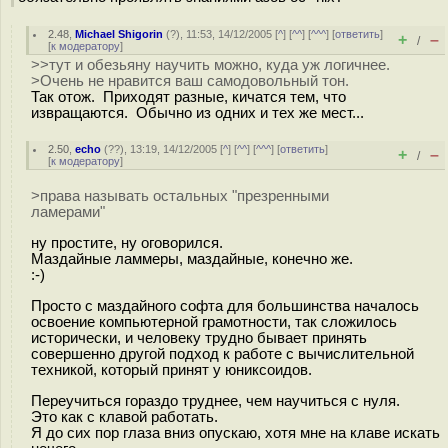
2.48
,
Michael Shigorin
(
?
), 11:53, 14/12/2005 [
^
] [
^^
] [
^^^
] [
ответить
]
+
–
/
[
к модератору
]
>>тут и обезьяну научить можно, куда уж логичнее.
>Очень не нравится ваш самодовольный тон.
Так отож. Приходят разные, кичатся тем, что
извращаются. Обычно из одних и тех же мест...
2.50
,
echo
(
??
), 13:19, 14/12/2005 [
^
] [
^^
] [
^^^
] [
ответить
]
+
–
/
[
к модератору
]
>права называть остальных "презренными
ламерами"
ну простите, ну оговорился.
Маздайные ламмеры, маздайные, конечно же.
:-)
Просто с маздайного софта для большинства началось
освоение компьютерной грамотности, так сложилось
исторически, и человеку трудно бывает принять
совершенно другой подход к работе с вычислительной
техникой, который принят у юниксоидов.
Переучиться гораздо труднее, чем научиться с нуля.
Это как с клавой работать.
Я до сих пор глаза вниз опускаю, хотя мне на клаве искать