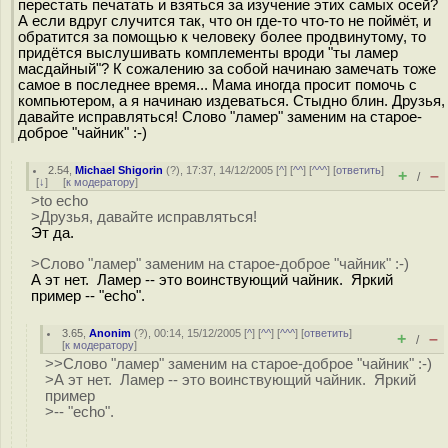
перестать печатать и взяться за изучение этих самых осей?
А если вдруг случится так, что он где-то что-то не поймёт, и
обратится за помощью к человеку более продвинутому, то
придётся выслушивать комплементы вроди "ты ламер
масдайный"? К сожалению за собой начинаю замечать тоже
самое в последнее время... Мама иногда просит помочь с
компьютером, а я начинаю издеваться. Стыдно блин. Друзья,
давайте исправляться! Слово "ламер" заменим на старое-
доброе "чайник" :-)
2.54
,
Michael Shigorin
(
?
), 17:37, 14/12/2005 [
^
] [
^^
] [
^^^
] [
ответить
]
+
–
/
[
↓
] [
к модератору
]
>to echo
>Друзья, давайте исправляться!
Эт да.
>Слово "ламер" заменим на старое-доброе "чайник" :-)
А эт нет. Ламер -- это воинствующий чайник. Яркий
пример -- "echo".
3.65
,
Anonim
(
?
), 00:14, 15/12/2005 [
^
] [
^^
] [
^^^
] [
ответить
]
+
–
/
[
к модератору
]
>>Слово "ламер" заменим на старое-доброе "чайник" :-)
>А эт нет. Ламер -- это воинствующий чайник. Яркий
пример
>-- "echo".