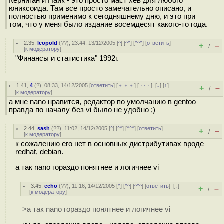
Керниган и Пайк - это просто маст хев для любого
юниксоида. Там все просто замечательно описано, и
полностью применимо к сегодняшнему дню, и это при
том, что у меня было издание восемдесят какого-то года.
2.35
,
leopold
(
??
), 23:44, 13/12/2005 [
^
] [
^^
] [
^^^
] [
ответить
]
+
–
/
[
к модератору
]
"Финансы и статистика" 1992г.
1.41
,
4
(
?
), 08:33, 14/12/2005 [
ответить
] [
﹢﹢﹢
] [
· · ·
]
[
↓
] [
↑
]
+
–
/
[
к модератору
]
а мне nano нравится, редактор по умолчанию в gentoo
правда по началу без vi было не удобно ;)
2.44
,
sash
(
??
), 11:02, 14/12/2005 [
^
] [
^^
] [
^^^
] [
ответить
]
+
–
/
[
к модератору
]
к сожалению его нет в основных дистрибутивах вроде
redhat, debian.
а так nano гораздо понятнее и логичнее vi
3.45
,
echo
(
??
), 11:16, 14/12/2005 [
^
] [
^^
] [
^^^
] [
ответить
]
[
↓
]
+
–
/
[
к модератору
]
>а так nano гораздо понятнее и логичнее vi