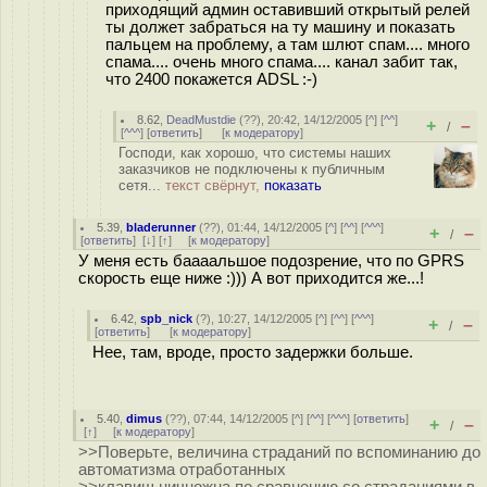
приходящий админ оставивший открытый релей
ты должет забраться на ту машину и показать
пальцем на проблему, а там шлют спам.... много
спама.... очень много спама.... канал забит так,
что 2400 покажется ADSL :-)
8.62
,
DeadMustdie
(
??
), 20:42, 14/12/2005 [
^
] [
^^
]
+
–
/
[
^^^
] [
ответить
]
[
к модератору
]
Господи, как хорошо, что системы наших
заказчиков не подключены к публичным
сетя...
текст свёрнут,
показать
5.39
,
bladerunner
(
??
), 01:44, 14/12/2005 [
^
] [
^^
] [
^^^
]
+
–
/
[
ответить
]
[
↓
] [
↑
] [
к модератору
]
У меня есть баааальшое подозрение, что по GPRS
скорость еще ниже :))) А вот приходится же...!
6.42
,
spb_nick
(
?
), 10:27, 14/12/2005 [
^
] [
^^
] [
^^^
]
+
–
/
[
ответить
]
[
к модератору
]
Нее, там, вроде, просто задержки больше.
5.40
,
dimus
(
??
), 07:44, 14/12/2005 [
^
] [
^^
] [
^^^
] [
ответить
]
+
–
/
[
↑
] [
к модератору
]
>>Поверьте, величина страданий по вспоминанию до
автоматизма отработанных