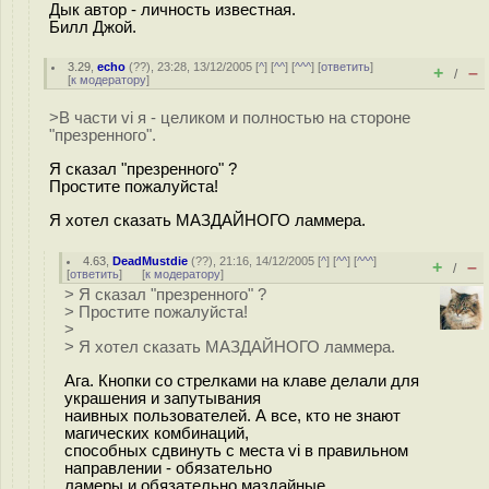
Дык автор - личность известная.
Билл Джой.
3.29
,
echo
(
??
), 23:28, 13/12/2005 [
^
] [
^^
] [
^^^
] [
ответить
]
+
–
/
[
к модератору
]
>В части vi я - целиком и полностью на стороне
"презренного".
Я сказал "презренного" ?
Простите пожалуйста!
Я хотел сказать МАЗДАЙНОГО ламмера.
4.63
,
DeadMustdie
(
??
), 21:16, 14/12/2005 [
^
] [
^^
] [
^^^
]
+
–
/
[
ответить
]
[
к модератору
]
> Я сказал "презренного" ?
> Простите пожалуйста!
>
> Я хотел сказать МАЗДАЙНОГО ламмера.
Ага. Кнопки со стрелками на клаве делали для
украшения и запутывания
наивных пользователей. А все, кто не знают
магических комбинаций,
способных сдвинуть с места vi в правильном
направлении - обязательно
ламеры и обязательно маздайные.