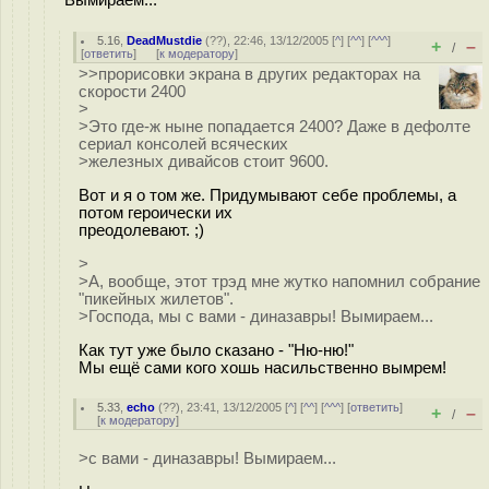
5.16
,
DeadMustdie
(
??
), 22:46, 13/12/2005 [
^
] [
^^
] [
^^^
]
+
–
/
[
ответить
]
[
к модератору
]
>>прорисовки экрана в других редакторах на
скорости 2400
>
>Это где-ж ныне попадается 2400? Даже в дефолте
сериал консолей всяческих
>железных дивайсов стоит 9600.
Вот и я о том же. Придумывают себе проблемы, а
потом героически их
преодолевают. ;)
>
>А, вообще, этот трэд мне жутко напомнил собрание
"пикейных жилетов".
>Господа, мы с вами - диназавры! Вымираем...
Как тут уже было сказано - "Ню-ню!"
Мы ещё сами кого хошь насильственно вымрем!
5.33
,
echo
(
??
), 23:41, 13/12/2005 [
^
] [
^^
] [
^^^
] [
ответить
]
+
–
/
[
к модератору
]
>с вами - диназавры! Вымираем...