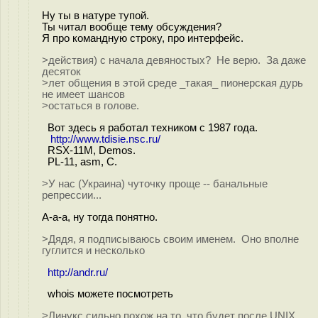
Ну ты в натуре тупой.
Ты читал вообще тему обсуждения?
Я про командную строку, про интерфейс.
>действия) с начала девяностых? Не верю. За даже
десяток
>лет общения в этой среде _такая_ пионерская дурь
не имеет шансов
>остаться в голове.
Вот здесь я работал техником с 1987 года.
http://www.tdisie.nsc.ru/
RSX-11M, Demos.
PL-11, asm, C.
>У нас (Украина) чуточку проще -- банальные
репрессии...
А-а-а, ну тогда понятно.
>Дядя, я подписываюсь своим именем. Оно вполне
гуглится и несколько
http://andr.ru/
whois можете посмотреть
>Линукс сильно похож на то, что будет после UNIX