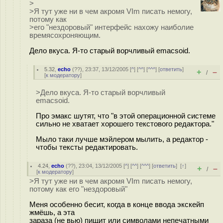
>
>Я тут уже ни в чем акромя VIm писать немогу,
потому как
>его "нездоровый" интерфейс нахожу наиболие
времясохроняющим.
Дело вкуса. Я-то старый ворчливый emacsoid.
5.32
,
echo
(
??
), 23:37, 13/12/2005 [
^
] [
^^
] [
^^^
] [
ответить
]
+
–
/
[
к модератору
]
>Дело вкуса. Я-то старый ворчливый
emacsoid.
Про эмакс шутят, что "в этой операционной системе
сильно не хватает хорошего текстового редактора."
Мыло таки лучше мэйлером мылить, а редактор -
чтобы тексты редактировать.
4.24
,
echo
(
??
), 23:04, 13/12/2005 [
^
] [
^^
] [
^^^
] [
ответить
]
[
↑
]
+
–
/
[
к модератору
]
>Я тут уже ни в чем акромя VIm писать немогу,
потому как его "нездоровый"
Меня особенно бесит, когда в конце ввода экскейп
жмёшь, а эта
зараза (не вью) пищит или символами непечатными