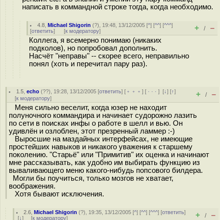
написать в коммандной строке тогда, когда необходимо.
4.8
,
Michael Shigorin
(
?
), 19:48, 13/12/2005 [
^
] [
^^
] [
^^^
]
+
–
/
[
ответить
]
[
к модератору
]
Коллега, я всемерно понимаю (никаких
подколов), но попробовал дополнить.
Насчёт "неправы" -- скорее всего, неправильно
понял (хоть и перечитал пару раз).
1.5
,
echo
(
??
), 19:28, 13/12/2005 [
ответить
] [
﹢﹢﹢
] [
· · ·
]
[
↓
] [
↑
]
+
–
/
[
к модератору
]
Меня сильно веселит, когда юзер не находит
полуночного коммандира и начинает судорожно лазить
по сети в поисках инфы о работе в шелл и вью. Он
удивлён и озлоблен, этот презренный ламмер :-)
Выросшие на маздайных интерфейсах, не имеющие
простейших навыков и никакого уважения к старшему
поколению. "Старьё" или "Примитив" их оценка и начинают
мне рассказывать, как удобно им выбирать функцию из
вываливающего меню какого-нибудь попсового билдера.
Могли бы поучиться, только мозгов не хватает,
воображения.
Хотя бывают исключения.
2.6
,
Michael Shigorin
(
?
), 19:35, 13/12/2005 [
^
] [
^^
] [
^^^
] [
ответить
]
+
–
/
[
↓
] [
к модератору
]