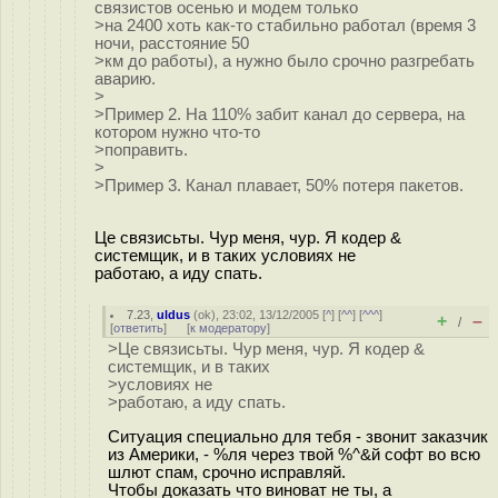
связистов осенью и модем только
>на 2400 хоть как-то стабильно работал (время 3
ночи, расстояние 50
>км до работы), а нужно было срочно разгребать
аварию.
>
>Пример 2. На 110% забит канал до сервера, на
котором нужно что-то
>поправить.
>
>Пример 3. Канал плавает, 50% потеря пакетов.
Це связисьты. Чур меня, чур. Я кодер &
системщик, и в таких условиях не
работаю, а иду спать.
7.23
,
uldus
(
ok
), 23:02, 13/12/2005 [
^
] [
^^
] [
^^^
]
+
–
/
[
ответить
]
[
к модератору
]
>Це связисьты. Чур меня, чур. Я кодер &
системщик, и в таких
>условиях не
>работаю, а иду спать.
Ситуация специально для тебя - звонит заказчик
из Америки, - %ля через твой %^&й софт во всю
шлют спам, срочно исправляй.
Чтобы доказать что виноват не ты, а