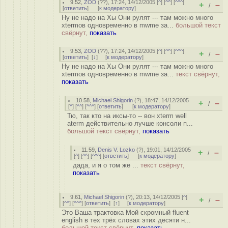
9.52
,
ZOD
(
??
), 17:24, 14/12/2005 [
^
] [
^^
] [
^^^
]
+
–
/
[
ответить
]
[
к модератору
]
Ну не надо на Хы Они рулят --- там можно много
xtermов одновременно в mwmе за...
большой текст
свёрнут,
показать
9.53
,
ZOD
(
??
), 17:24, 14/12/2005 [
^
] [
^^
] [
^^^
]
+
–
/
[
ответить
]
[
↓
] [
к модератору
]
Ну не надо на Хы Они рулят --- там можно много
xtermов одновременно в mwmе за...
текст свёрнут,
показать
10.58
,
Michael Shigorin
(
?
), 18:47, 14/12/2005
+
–
/
[
^
] [
^^
] [
^^^
] [
ответить
]
[
к модератору
]
Тю, так кто на иксы-то -- вон xterm well
aterm действительно лучше консоли п...
большой текст свёрнут,
показать
11.59
,
Denis V. Lozko
(
?
), 19:01, 14/12/2005
+
–
/
[
^
] [
^^
] [
^^^
] [
ответить
]
[
к модератору
]
дада, и я о том же ...
текст свёрнут,
показать
9.61
,
Michael Shigorin
(
?
), 20:13, 14/12/2005 [
^
]
+
–
/
[
^^
] [
^^^
] [
ответить
]
[
↑
] [
к модератору
]
Это Ваша трактовка Мой скромный fluent
english в тех трёх словах этих десяти н...
большой текст свёрнут,
показать