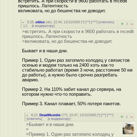
встретить. А при скорости в 9600 работать в mcedit
пришлось. Латентность
великовата, но до бешенства не доводит.
5.15
,
uldus
(
ok
), 22:44, 13/12/2005 [
^
] [
^^
] [
^^^
] [
ответить
]
+
–
/
[
↓
] [
к модератору
]
>встретить. А при скорости в 9600 работать в mcedit
пришлось. Латентность
>великовата, но до бешенства не доводит.
Бывает и в наши дни.
Пример 1. Один раз затопило колодец у связистов
осенью и модем только на 2400 хоть как-то
стабильно работал (время 3 ночи, расстояние 50 км
до работы), а нужно было срочно разгребать
аварию.
Пример 2. На 110% забит канал до сервера, на
котором нужно что-то поправить.
Пример 3. Канал плавает, 50% потеря пакетов.
6.17
,
DeadMustdie
(
??
), 22:47, 13/12/2005 [
^
] [
^^
] [
^^^
]
+
–
/
[
ответить
]
[
к модератору
]
>Бывает и в наши дни.
>
>Пример 1. Один раз затопило колодец у