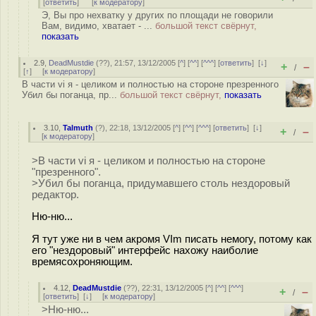
[
ответить
]
[
к модератору
]
Э, Вы про нехватку у других по площади не говорили
Вам, видимо, хватает - ...
большой текст свёрнут,
показать
2.9
,
DeadMustdie
(
??
), 21:57, 13/12/2005 [
^
] [
^^
] [
^^^
] [
ответить
]
[
↓
]
+
–
/
[
↑
] [
к модератору
]
В части vi я - целиком и полностью на стороне презренного
Убил бы поганца, пр...
большой текст свёрнут,
показать
3.10
,
Talmuth
(
?
), 22:18, 13/12/2005 [
^
] [
^^
] [
^^^
] [
ответить
]
[
↓
]
+
–
/
[
к модератору
]
>В части vi я - целиком и полностью на стороне
"презренного".
>Убил бы поганца, придумавшего столь нездоровый
редактор.
Ню-ню...
Я тут уже ни в чем акромя VIm писать немогу, потому как
его "нездоровый" интерфейс нахожу наиболие
времясохроняющим.
4.12
,
DeadMustdie
(
??
), 22:31, 13/12/2005 [
^
] [
^^
] [
^^^
]
+
–
/
[
ответить
]
[
↓
] [
к модератору
]
>Ню-ню...