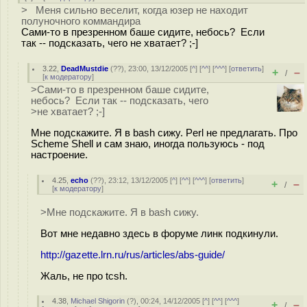
> Меня сильно веселит, когда юзер не находит
полуночного коммандира
Сами-то в презренном баше сидите, небось? Если
так -- подсказать, чего не хватает? ;-]
3.22
,
DeadMustdie
(
??
), 23:00, 13/12/2005 [
^
] [
^^
] [
^^^
] [
ответить
]
+
–
/
[
к модератору
]
>Сами-то в презренном баше сидите,
небось? Если так -- подсказать, чего
>не хватает? ;-]
Мне подскажите. Я в bash сижу. Perl не предлагать. Про
Scheme Shell и сам знаю, иногда пользуюсь - под
настроение.
4.25
,
echo
(
??
), 23:12, 13/12/2005 [
^
] [
^^
] [
^^^
] [
ответить
]
+
–
/
[
к модератору
]
>Мне подскажите. Я в bash сижу.
Вот мне недавно здесь в форуме линк подкинули.
http://gazette.lrn.ru/rus/articles/abs-guide/
Жаль, не про tcsh.
4.38
,
Michael Shigorin
(
?
), 00:24, 14/12/2005 [
^
] [
^^
] [
^^^
]
+
–
/