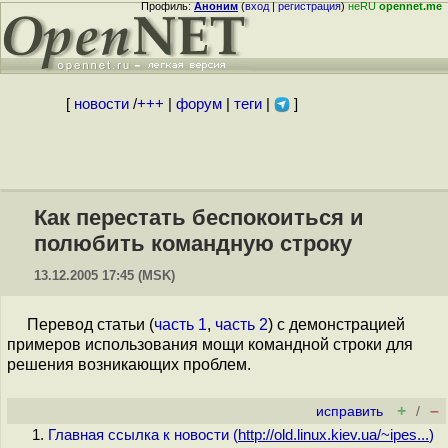
Профиль:
Аноним
(
вход
|
регистрация
)
неRU
opennet.me
[
новости
/
+++
|
форум
|
теги
|
]
Как перестать беспокоиться и
полюбить командную строку
13.12.2005 17:45 (MSK)
Перевод статьи (
часть 1
,
часть 2
) с демонстрацией
примеров использования мощи командной строки для
решения возникающих проблем.
+
–
исправить
/
Главная ссылка к новости (
http://old.linux.kiev.ua/~ipes...
)