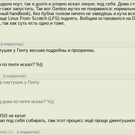
ыдали ноут, так я долго и упорно искал линукс под себя. Дома ст
смог запустить. Так вот Gentoo жутко не понравился: нормальн
ый handbook), без бубна толком ничего не заведёшь и куча все
още Linux From Scratch (LFS) поднять. Вобщем остановился на D
так как суть есть одно и тоже.
[
к модератору
]
утушек у Генту весьма подробны и прозрачны.
 по генте искал? %))
[
к модератору
]
ор хаутушек у Генту
 доки по генте искал? %))
BSD не катит
ian под себя собирать, там этот процесс ещё проще джентушног
тить
]
[
↓
] [
к модератору
]