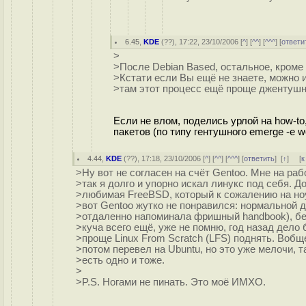
6.45
,
KDE
(
??
), 17:22, 23/10/2006 [
^
] [
^^
] [
^^^
] [
ответи
>
>После Debian Based, остальное, кроме
>Кстати если Вы ещё не знаете, можно и
>там этот процесс ещё проще джентушн
Если не влом, поделись урлой на how-t
пакетов (по типу гентушного emerge -e wo
4.44
,
KDE
(
??
), 17:18, 23/10/2006 [
^
] [
^^
] [
^^^
] [
ответить
]
[
↑
] [
к
>Ну вот не согласен на счёт Gentoo. Мне на раб
>так я долго и упорно искал линукс под себя. Д
>любимая FreeBSD, который к сожалению на ноу
>вот Gentoo жутко не понравился: нормальной д
>отдаленно напоминала фришный handbook), без
>куча всего ещё, уже не помню, год назад дело
>проще Linux From Scratch (LFS) поднять. Вобщ
>потом перевел на Ubuntu, но это уже мелочи, т
>есть одно и тоже.
>
>P.S. Ногами не пинать. Это моё ИМХО.