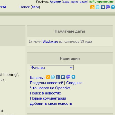
Профиль:
Аноним
(
вход
|
регистрация
)
неRU
opennet.me
РУМ
Поиск
(
теги
)
Памятные даты
17 июля
Slackware
исполнилось 33 года
Навигация
iltering",
Каналы:
вых
Разделы новостей
|
Сводные
Что нового на OpenNet
Поиск в новостях
Новые комментарии
Добавить свою новость
 и