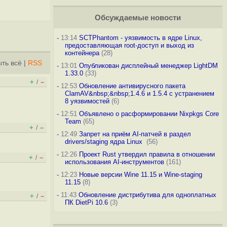
Обсуждаемые новости
-
13:14
SCTPhantom - уязвимость в ядре Linux,
предоставляющая root-доступ и выход из
контейнера
(28)
ть всё
|
RSS
-
13:01
Опубликован дисплейный менеджер LightDM
1.33.0
(33)
+
–
/
-
12:53
Обновление антивирусного пакета
ClamAV&nbsp;&nbsp;1.4.6 и 1.5.4 с устранением
8 уязвимостей
(6)
-
12:51
Объявлено о расформировании Nixpkgs Core
Team
(65)
+
–
/
-
12:49
Запрет на приём AI-патчей в раздел
drivers/staging ядра Linux
(56)
-
12:26
Проект Rust утвердил правила в отношении
+
–
/
использования AI-инструментов
(161)
-
12:23
Новые версии Wine 11.15 и Wine-staging
11.15
(8)
-
11:43
Обновление дистрибутива для одноплатных
+
–
/
ПК DietPi 10.6
(3)