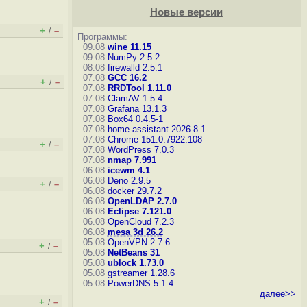
Новые версии
+
–
/
Программы:
09.08
wine 11.15
09.08
NumPy 2.5.2
08.08
firewalld 2.5.1
07.08
GCC 16.2
+
–
/
07.08
RRDTool 1.11.0
07.08
ClamAV 1.5.4
07.08
Grafana 13.1.3
07.08
Box64 0.4.5-1
07.08
home-assistant 2026.8.1
07.08
Chrome 151.0.7922.108
+
–
/
07.08
WordPress 7.0.3
07.08
nmap 7.991
06.08
icewm 4.1
06.08
Deno 2.9.5
+
–
/
06.08
docker 29.7.2
06.08
OpenLDAP 2.7.0
06.08
Eclipse 7.121.0
06.08
OpenCloud 7.2.3
06.08
mesa 3d 26.2
05.08
OpenVPN 2.7.6
+
–
/
05.08
NetBeans 31
05.08
ublock 1.73.0
05.08
gstreamer 1.28.6
05.08
PowerDNS 5.1.4
далее>>
+
–
/