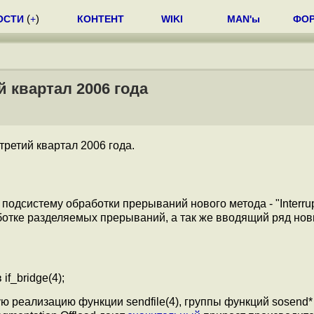
ОСТИ
(
+
)
КОНТЕНТ
WIKI
MAN'ы
ФО
й квартал 2006 года
третий квартал 2006 года.
одсистему обработки прерываний нового метода - "Interrupt f
отке разделяемых прерываний, а так же вводящий ряд но
f_bridge(4);
реализацию функции sendfile(4), группы функций sosend*