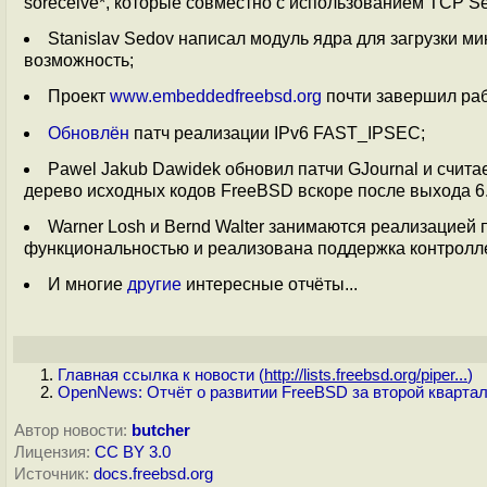
soreceive*, которые совместно с использованием TCP Se
Stanislav Sedov написал модуль ядра для загрузки м
возможность;
Проект
www.embeddedfreebsd.org
почти завершил раб
Обновлён
патч реализации IPv6 FAST_IPSEC;
Pawel Jakub Dawidek обновил патчи GJournal и счита
дерево исходных кодов FreeBSD вскоре после выхода 
Warner Losh и Bernd Walter занимаются реализацией 
функциональностью и реализована поддержка контрол
И многие
другие
интересные отчёты...
Главная ссылка к новости (
http://lists.freebsd.org/piper...
)
OpenNews: Отчёт о развитии FreeBSD за второй квартал
Автор новости:
butcher
Лицензия:
CC BY 3.0
Источник:
docs.freebsd.org