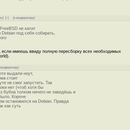
ть
]
[
↑
] [
к модератору
]
 FreeBSD не катит
 Debian под себя собирать,
ого
o, если имеешь ввиду полную пересборку всех необходимых
rld).
 модератору
]
оте выдали ноут,
ома стоит
те не смог запустить. Так
оки нет (чтоб хотя бы
 бубна толком ничего не заведёшь и
 было. Короче
ем остановился на Debian. Правда
ак как суть