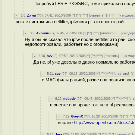
Попробуй LFS + PKGSRC, тоже прикольно полу
2.8
,
Дима
(
??
), 07:41, 20/10/2006 [
^
] [
^^
] [
^^^
] [
ответить
]
[
↓
] [
↑
] [
к модера
после синтаксиса netfilter, ipfw или pf это просто рай.
3.9
,
Аноним
(
-
), 07:45, 20/10/2006 [
^
] [
^^
] [
^^^
] [
ответить
]
[
к модер
Ну я бы не сказал что ipfw после netfilter это рай,
недопортировали, работает но с оговорками).
4.10
,
hvv
(
?
), 07:52, 20/10/2006 [
^
] [
^^
] [
^^^
] [
ответить
]
[
к мод
Да не, pf уже довольно давно нормально работа
5.11
,
sgv
(
??
), 09:15, 20/10/2006 [
^
] [
^^
] [
^^^
] [
ответить
]
[
↓
c MAC фильтрацией, разве она реализована
6.12
,
nobody
(
??
), 09:46, 20/10/2006 [
^
] [
^^
] [
^^^
] [
отв
в опенке она вроде тож не в pf реализов
7.19
,
GreenX
(
??
), 16:28, 20/10/2006 [
^
] [
^^
] [
^^^
вполне
http://www.openbsd.ru/docs/ste
5.16
,
Jura
(
??
), 11:08, 20/10/2006 [
^
] [
^^
] [
^^^
] [
ответить
]
[
↑