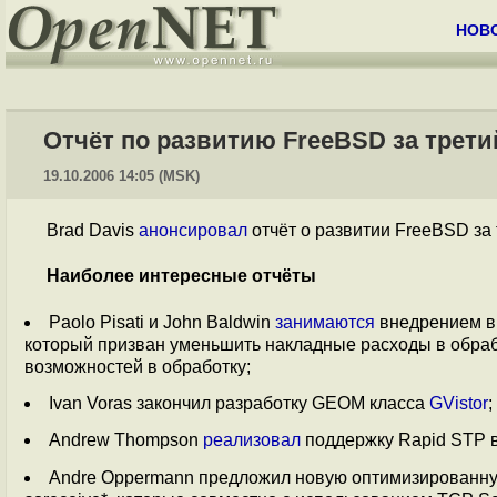
НОВ
Отчёт по развитию FreeBSD за трети
19.10.2006 14:05 (MSK)
Brad Davis
анонсировал
отчёт о развитии FreeBSD за 
Наиболее интересные отчёты
Paolo Pisati и John Baldwin
занимаются
внедрением в п
который призван уменьшить накладные расходы в обраб
возможностей в обработку;
Ivan Voras закончил разработку GEOM класса
GVistor
;
Andrew Thompson
реализовал
поддержку Rapid STP в i
Andre Oppermann предложил новую оптимизированную 