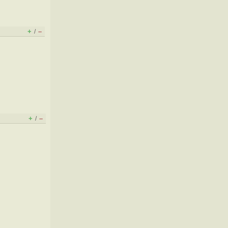
+
–
/
+
–
/