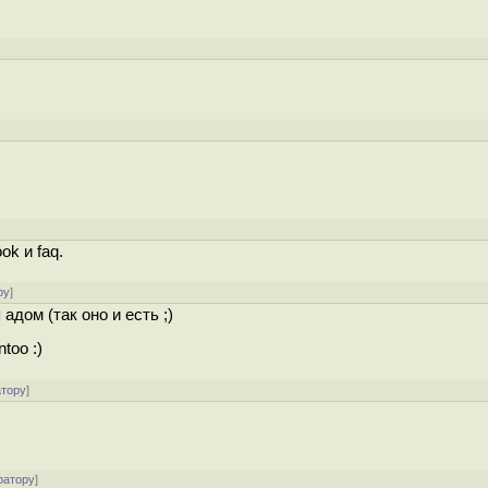
k и faq.
ру
]
дом (так оно и есть ;)
too :)
атору
]
ратору
]