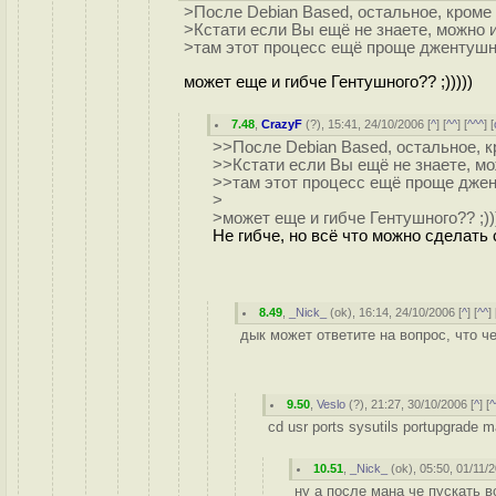
>После Debian Based, остальное, кроме
>Кстати если Вы ещё не знаете, можно и
>там этот процесс ещё проще джентушн
может еще и гибче Гентушного?? ;)))))
7.48
,
CrazyF
(
?
), 15:41, 24/10/2006 [
^
] [
^^
] [
^^^
] [
>>После Debian Based, остальное, к
>>Кстати если Вы ещё не знаете, мо
>>там этот процесс ещё проще дже
>
>может еще и гибче Гентушного?? ;)))
Не гибче, но всё что можно сделать 
8.49
,
_Nick_
(
ok
), 16:14, 24/10/2006 [
^
] [
^^
] 
дык может ответите на вопрос, что че
9.50
,
Veslo
(
?
), 21:27, 30/10/2006 [
^
] [
^
cd usr ports sysutils portupgrade m
10.51
,
_Nick_
(
ok
), 05:50, 01/11/
ну а после мана че пускать в