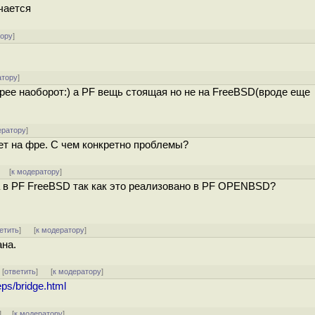
чается
тору
]
атору
]
 скорее наоборот:) а PF вещь стоящая но не на FreeBSD(вроде еще
ератору
]
ет на фре. С чем конкретно проблемы?
] [
к модератору
]
 в PF FreeBSD так как это реализовано в PF OPENBSD?
етить
]
[
к модератору
]
ана.
] [
ответить
]
[
к модератору
]
ps/bridge.html
] [
к модератору
]