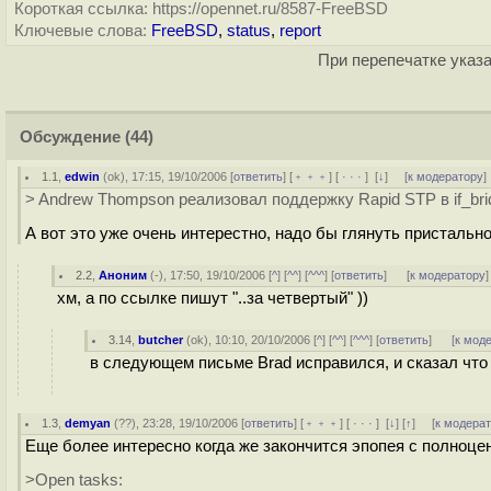
Короткая ссылка: https://opennet.ru/8587-FreeBSD
Ключевые слова:
FreeBSD
,
status
,
report
При перепечатке указа
Обсуждение
(44)
1.1
,
edwin
(
ok
), 17:15, 19/10/2006 [
ответить
] [
﹢﹢﹢
] [
· · ·
]
[
↓
] [
к модератору
]
> Andrew Thompson реализовал поддержку Rapid STP в if_bri
А вот это уже очень интерестно, надо бы глянуть пристальн
2.2
,
Аноним
(
-
), 17:50, 19/10/2006 [
^
] [
^^
] [
^^^
] [
ответить
]
[
к модератору
]
хм, а по ссылке пишут "..за четвертый" ))
3.14
,
butcher
(
ok
), 10:10, 20/10/2006 [
^
] [
^^
] [
^^^
] [
ответить
]
[
к мод
в следующем письме Brad исправился, и сказал что э
1.3
,
demyan
(
??
), 23:28, 19/10/2006 [
ответить
] [
﹢﹢﹢
] [
· · ·
]
[
↓
] [
↑
] [
к модера
Еще более интересно когда же закончится эпопея с полноц
>Open tasks: