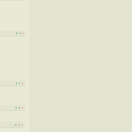
+
–
/
+
–
/
+
–
/
+
–
/