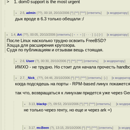
> 1. dom0 support is the most urgent
2.5
,
admin
(
??
), 00:18, 20/10/2006 [
^
] [
^^
] [
^^^
] [
ответить
]
[
к модератору
]
дык вроде в 6.3 только обещали :/
1.4
,
Art
(
??
), 00:05, 20/10/2006 [
ответить
] [
﹢﹢﹢
] [
· · ·
]
[
↓
] [
↑
] [
к модератору
]
После Linux насколько трудно освоить FreeBSD?
Хоцца для расширения кругозора.
Судя по публикациям и отзывам вещь стоящая.
2.6
,
Userr
(
?
), 00:30, 20/10/2006 [
^
] [
^^
] [
^^^
] [
ответить
]
[
к модератору
]
ИМХО - не трудно. Но стоит для начала прочесть handboo
2.7
,
_Nick_
(
??
), 04:46, 20/10/2006 [
^
] [
^^
] [
^^^
] [
ответить
]
[
↓
] [
к модерато
когда подсядешь на порты - RPM-based линух покажется а
так что, возвращаться к линухам придется уже через Gen
3.13
,
blackp
(
?
), 09:53, 20/10/2006 [
^
] [
^^
] [
^^^
] [
ответить
]
[
к модер
не только через генту, но еще и через ark =)
3.17
,
mr.Been
(
?
), 13:15, 20/10/2006 [
^
] [
^^
] [
^^^
] [
ответить
]
[
к моде