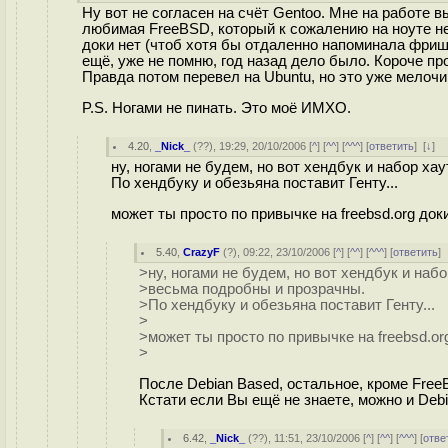
Ну вот не согласен на счёт Gentoo. Мне на работе в
любимая FreeBSD, который к сожалению на ноуте не 
доки нет (чтоб хотя бы отдаленно напоминала фришн
ещё, уже не помню, год назад дело было. Короче пр
Правда потом перевел на Ubuntu, но это уже мелочи, 
P.S. Ногами не пинать. Это моё ИМХО.
4.20
,
_Nick_
(
??
), 19:29, 20/10/2006 [
^
] [
^^
] [
^^^
] [
ответить
]
[
↓
] 
ну, ногами не будем, но вот хендбук и набор ха
По хендбуку и обезьяна поставит Генту...
может ты просто по привычке на freebsd.org доки
5.40
,
CrazyF
(
?
), 09:22, 23/10/2006 [
^
] [
^^
] [
^^^
] [
ответить
]
>ну, ногами не будем, но вот хендбук и наб
>весьма подробны и прозрачны.
>По хендбуку и обезьяна поставит Генту...
>
>может ты просто по привычке на freebsd.org
>
После Debian Based, остальное, кроме Free
Кстати если Вы ещё не знаете, можно и Deb
6.42
,
_Nick_
(
??
), 11:51, 23/10/2006 [
^
] [
^^
] [
^^^
] [
отве