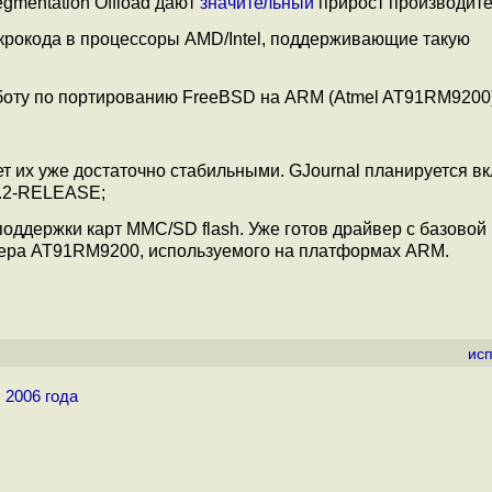
gmentation Offload дают
значительный
прирост производите
икрокода в процессоры AMD/Intel, поддерживающие такую
оту по портированию FreeBSD на ARM (Atmel AT91RM9200)
ет их уже достаточно стабильными. GJournal планируется в
6.2-RELEASE;
поддержки карт MMC/SD flash. Уже готов драйвер с базовой
лера AT91RM9200, используемого на платформах ARM.
ис
 2006 года