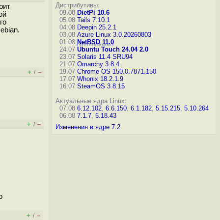
Дистрибутивы:
оит
09.08
DietPi 10.6
ой
05.08
Tails 7.10.1
го
04.08
Deepin 25.2.1
ebian.
03.08
Azure Linux 3.0.20260803
01.08
NetBSD 11.0
24.07
Ubuntu Touch 24.04 2.0
23.07
Solaris 11.4 SRU94
21.07
Omarchy 3.8.4
19.07
Chrome OS 150.0.7871.150
+
–
/
17.07
Whonix 18.2.1.9
16.07
SteamOS 3.8.15
Актуальные ядра Linux:
07.08
6.12.102
,
6.6.150
,
6.1.182
,
5.15.215
,
5.10.264
06.08
7.1.7
,
6.18.43
+
–
/
Изменения в ядре 7.2
о
+
–
/