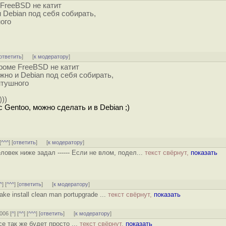
 FreeBSD не катит
 Debian под себя собирать,
ого
ответить
]
[
к модератору
]
роме FreeBSD не катит
жно и Debian под себя собирать,
нтушного
))
с Gentoo, можно сделать и в Debian ;)
[
^^^
] [
ответить
]
[
к модератору
]
ловек ниже задал ------ Если не влом, подел...
текст свёрнут,
показать
^
] [
^^^
] [
ответить
]
[
к модератору
]
ake install clean man portupgrade ...
текст свёрнут,
показать
2006 [
^
] [
^^
] [
^^^
] [
ответить
]
[
к модератору
]
се так же будет просто ...
текст свёрнут,
показать