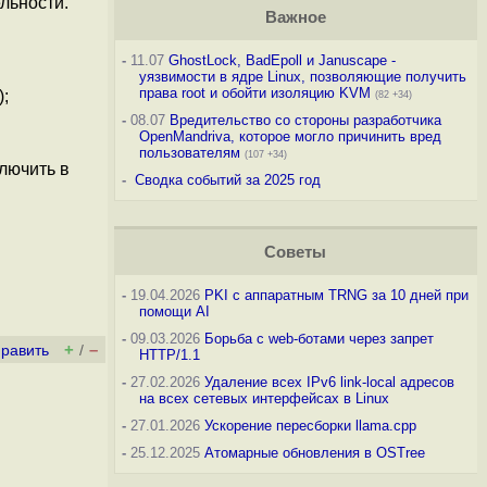
льности.
Важное
-
11.07
GhostLock, BadEpoll и Januscape -
уязвимости в ядре Linux, позволяющие получить
права root и обойти изоляцию KVM
;
(82 +34)
-
08.07
Вредительство со стороны разработчика
OpenMandriva, которое могло причинить вред
пользователям
(107 +34)
ключить в
-
Сводка событий за 2025 год
Советы
-
19.04.2026
PKI с аппаратным TRNG за 10 дней при
помощи AI
-
09.03.2026
Борьба с web-ботами через запрет
+
–
править
/
HTTP/1.1
-
27.02.2026
Удаление всех IPv6 link-local адресов
на всех сетевых интерфейсах в Linux
-
27.01.2026
Ускорение пересборки llama.cpp
-
25.12.2025
Атомарные обновления в OSTree