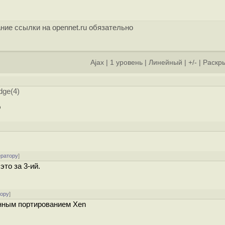
ние ссылки на opennet.ru обязательно
Ajax
|
1 уровень
|
Линейный
|
+/-
|
Раскры
dge(4)
о
ератору
]
то за 3-ий.
тору
]
енным портированием Xen