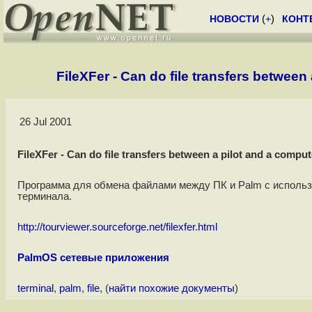
НОВОСТИ
(
+
)
КОНТ
FileXFer - Can do file transfers between
26 Jul 2001
FileXFer - Can do file transfers between a pilot and a compu
Программа для обмена файлами между ПК и Palm с исполь
терминала.
http://tourviewer.sourceforge.net/filexfer.html
PalmOS сетевые приложения
terminal
,
palm
,
file
, (
найти похожие документы
)