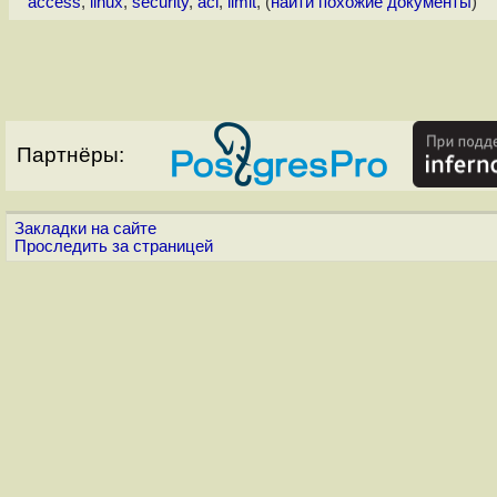
access
,
linux
,
security
,
acl
,
limit
, (
найти похожие документы
)
Партнёры:
Закладки на сайте
Проследить за страницей