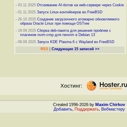
-
03.11.2025
Отсеивание AI-ботов на web-сервере через Cookie
-
01.11.2025
Запуск Linux-контейнеров во FreeBSD
-
26.10.2025
Создание загрузочного атомарно обновляемого
образа Oracle Linux при помощи OSTree
-
19.09.2025
Сборка deb-пакета для решения проблем с
плагином nvim-cmp для neovim в Debian 13
-
09.09.2025
Запуск KDE Plasma 6 с Wayland во FreeBSD
RSS
|
Следующие 15 записей >>
Хостинг:
Created 1996-2026 by
Maxim Chirkov
Добавить
,
Поддержать
,
Вебмастеру