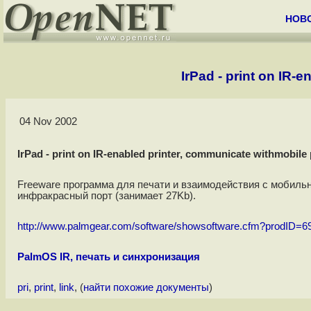
НОВ
IrPad - print on IR-
04 Nov 2002
IrPad - print on IR-enabled printer, communicate withmobile 
Freeware программа для печати и взаимодействия с мобил
инфракрасный порт (занимает 27Kb).
http://www.palmgear.com/software/showsoftware.cfm?prodID=6
PalmOS IR, печать и синхронизация
pri
,
print
,
link
, (
найти похожие документы
)