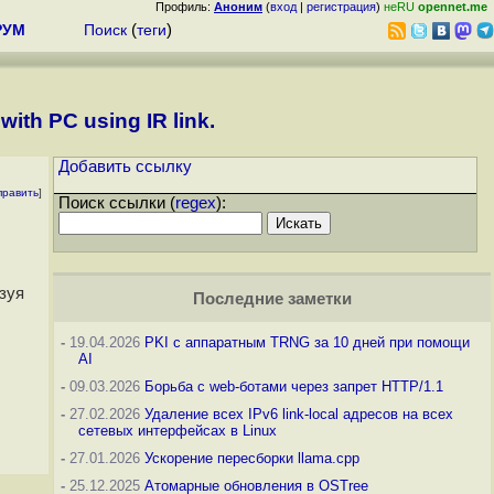
Профиль:
Аноним
(
вход
|
регистрация
)
неRU
opennet.me
РУМ
Поиск
(
теги
)
with PC using IR link.
Добавить ссылку
править
]
Поиск ссылки (
regex
):
зуя
Последние заметки
-
19.04.2026
PKI с аппаратным TRNG за 10 дней при помощи
AI
-
09.03.2026
Борьба с web-ботами через запрет HTTP/1.1
-
27.02.2026
Удаление всех IPv6 link-local адресов на всех
сетевых интерфейсах в Linux
-
27.01.2026
Ускорение пересборки llama.cpp
-
25.12.2025
Атомарные обновления в OSTree