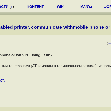
ОСТИ
(
+
)
КОНТЕНТ
WIKI
MAN'ы
ФО
enabled printer, communicate withmobile phone or 
[
ис
phone or with PC using IR link.
ьными телефонами (AT команды в терминальном режиме), исполь
973