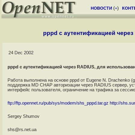
НОВОСТИ
(
+
)
КОНТ
pppd с аутентификацией через 
24 Dec 2002
pppd с аутентификацией через RADIUS, для использован
Работа выполнена на основе pppd от Eugene N. Drachenko (
поддержка MD CHAP авторизации через RADIUS сервер, уста
интерфейс пользователя, ограничение на трафика за сессию
ftp://ftp.opennet.ru/pub/sys/modem/shs_pppd.tar.gz
http://shs.s
Sergey Shumov
shs@rs.net.ua