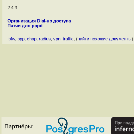
2.4.3
Организация Dial-up доступа
Патчи для pppd
ipfw
,
ppp
,
chap
,
radius
,
vpn
,
traffic
, (
найти похожие документы
)
Партнёры: