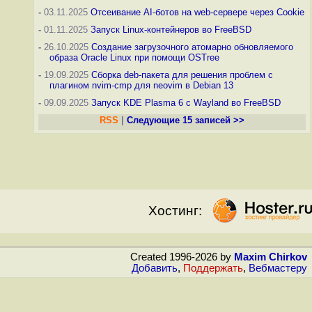
-
03.11.2025
Отсеивание AI-ботов на web-сервере через Cookie
-
01.11.2025
Запуск Linux-контейнеров во FreeBSD
-
26.10.2025
Создание загрузочного атомарно обновляемого
образа Oracle Linux при помощи OSTree
-
19.09.2025
Сборка deb-пакета для решения проблем с
плагином nvim-cmp для neovim в Debian 13
-
09.09.2025
Запуск KDE Plasma 6 с Wayland во FreeBSD
RSS
|
Следующие 15 записей >>
Хостинг:
Created 1996-2026 by
Maxim Chirkov
Добавить
,
Поддержать
,
Вебмастеру