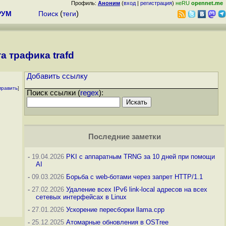
Профиль:
Аноним
(
вход
|
регистрация
)
неRU
opennet.me
РУМ
Поиск
(
теги
)
а трафика trafd
Добавить ссылку
править
]
Поиск ссылки (
regex
):
Последние заметки
-
19.04.2026
PKI с аппаратным TRNG за 10 дней при помощи
AI
-
09.03.2026
Борьба с web-ботами через запрет HTTP/1.1
-
27.02.2026
Удаление всех IPv6 link-local адресов на всех
сетевых интерфейсах в Linux
-
27.01.2026
Ускорение пересборки llama.cpp
-
25.12.2025
Атомарные обновления в OSTree