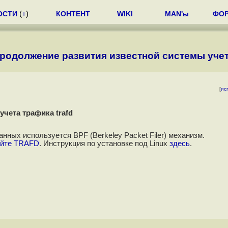
ОСТИ
(
+
)
КОНТЕНТ
WIKI
MAN'ы
ФО
 - продолжение развития известной системы учет
[
ис
учета трафика trafd
ных используется BPF (Berkeley Packet Filer) механизм.
йте TRAFD
. Инструкция по установке под Linux
здесь
.