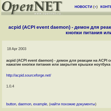
НОВОСТИ
(
+
)
КОНТ
acpid (ACPI event daemon) - демон для ре
кнопки питания ил
18 Apr 2003
acpid (ACPI event daemon) - демон для реакции на ACPI 
нажатие кнопки питания или закрытия крышки ноутбука
http://acpid.sourceforge.net/
1.0.4
button
,
daemon
,
example
, (
найти похожие документы
)