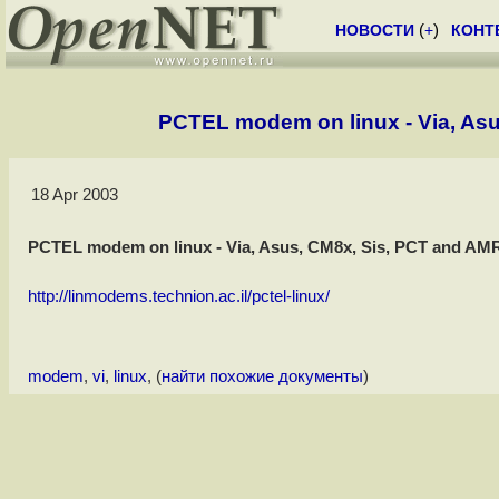
НОВОСТИ
(
+
)
КОНТ
PCTEL modem on linux - Via, As
18 Apr 2003
PCTEL modem on linux - Via, Asus, CM8x, Sis, PCT and A
http://linmodems.technion.ac.il/pctel-linux/
modem
,
vi
,
linux
, (
найти похожие документы
)