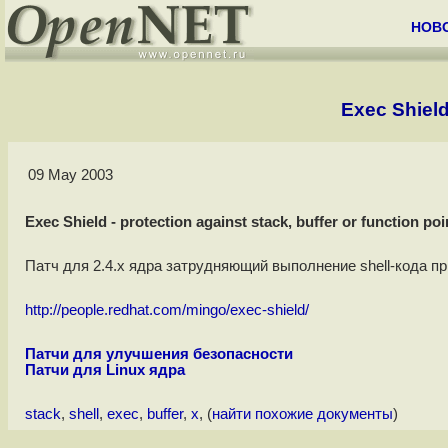
НОВ
Exec Shield 
09 May 2003
Exec Shield - protection against stack, buffer or function po
Патч для 2.4.x ядра затрудняющий выполнение shell-кода п
http://people.redhat.com/mingo/exec-shield/
Патчи для улучшения безопасности
Патчи для Linux ядра
stack
,
shell
,
exec
,
buffer
,
x
, (
найти похожие документы
)