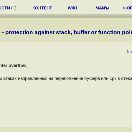
ОСТИ
(
+
)
КОНТЕНТ
WIKI
MAN'ы
ФО
- protection against stack, buffer or function poi
[
ис
inter overflow
ри атаках направленных на переполнение буфера или срыв стэка