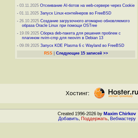
-
03.11.2025
Отсеивание AI-ботов на web-сервере через Cookie
-
01.11.2025
Запуск Linux-контейнеров во FreeBSD
-
26.10.2025
Создание загрузочного атомарно обновляемого
образа Oracle Linux при помощи OSTree
-
19.09.2025
Сборка deb-пакета для решения проблем с
плагином nvim-cmp для neovim в Debian 13
-
09.09.2025
Запуск KDE Plasma 6 с Wayland во FreeBSD
RSS
|
Следующие 15 записей >>
Хостинг:
Created 1996-2026 by
Maxim Chirkov
Добавить
,
Поддержать
,
Вебмастеру