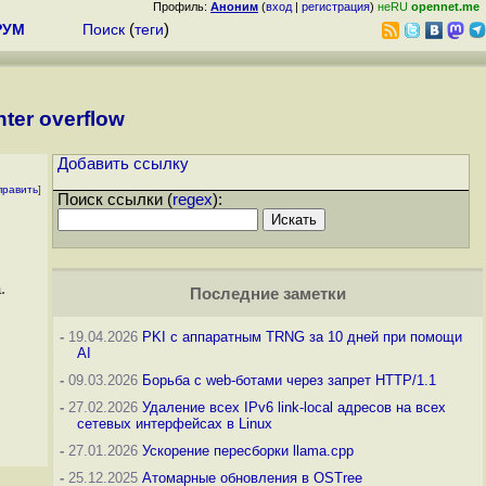
Профиль:
Аноним
(
вход
|
регистрация
)
неRU
opennet.me
РУМ
Поиск
(
теги
)
nter overflow
Добавить ссылку
править
]
Поиск ссылки (
regex
):
.
Последние заметки
-
19.04.2026
PKI с аппаратным TRNG за 10 дней при помощи
AI
-
09.03.2026
Борьба с web-ботами через запрет HTTP/1.1
-
27.02.2026
Удаление всех IPv6 link-local адресов на всех
сетевых интерфейсах в Linux
-
27.01.2026
Ускорение пересборки llama.cpp
-
25.12.2025
Атомарные обновления в OSTree