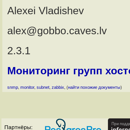
Alexei Vladishev
alex@gobbo.caves.lv
2.3.1
Мониторинг групп хосто
snmp
,
monitor
,
subnet
,
zabbix
, (
найти похожие документы
)
Партнёры: