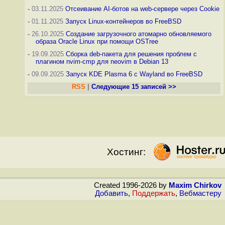
-
03.11.2025
Отсеивание AI-ботов на web-сервере через Cookie
-
01.11.2025
Запуск Linux-контейнеров во FreeBSD
-
26.10.2025
Создание загрузочного атомарно обновляемого
образа Oracle Linux при помощи OSTree
-
19.09.2025
Сборка deb-пакета для решения проблем с
плагином nvim-cmp для neovim в Debian 13
-
09.09.2025
Запуск KDE Plasma 6 с Wayland во FreeBSD
RSS
|
Следующие 15 записей >>
Хостинг:
Created 1996-2026 by
Maxim Chirkov
Добавить
,
Поддержать
,
Вебмастеру