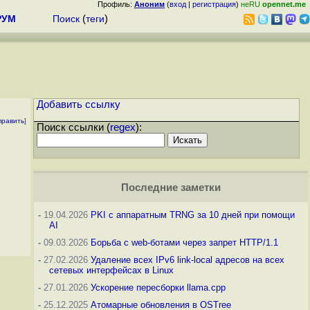
Профиль:
Аноним
(
вход
|
регистрация
)
неRU
opennet.me
РУМ
Поиск
(
теги
)
Добавить ссылку
править
]
Поиск ссылки (
regex
):
Последние заметки
-
19.04.2026
PKI с аппаратным TRNG за 10 дней при помощи
AI
-
09.03.2026
Борьба с web-ботами через запрет HTTP/1.1
-
27.02.2026
Удаление всех IPv6 link-local адресов на всех
сетевых интерфейсах в Linux
-
27.01.2026
Ускорение пересборки llama.cpp
-
25.12.2025
Атомарные обновления в OSTree