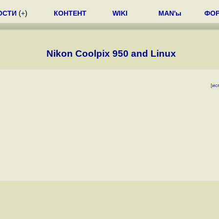
ОСТИ
(
+
)
КОНТЕНТ
WIKI
MAN'ы
ФО
Nikon Coolpix 950 and Linux
[
ис