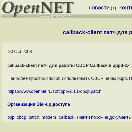
НОВОСТИ
(
+
)
КОНТ
callback-client патч для
30 Oct 2003
callback-client патч для работы CBCP Callback в pppd-2.4.
Наиболее простой способ использовать CBCP через pppd.
П
https://www.opennet.ru/soft/ppp-2.4.1-cbcp.patch
Организация Dial-up доступа
ppp
,
cbcp
,
patch
,
modem
,
callback
, (
найти похожие документы