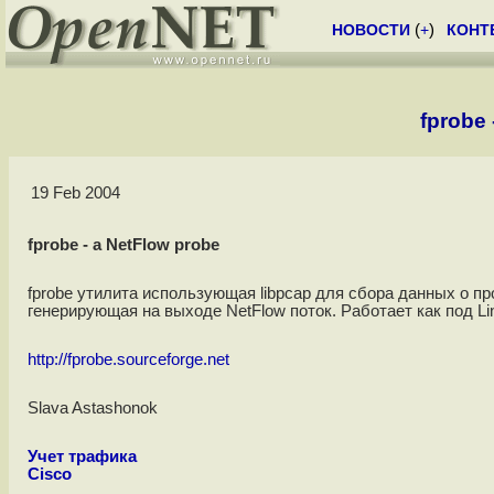
НОВОСТИ
(
+
)
КОНТ
fprobe 
19 Feb 2004
fprobe - a NetFlow probe
fprobe утилита использующая libpcap для сбора данных о п
генерирующая на выходе NetFlow поток. Работает как под Lin
http://fprobe.sourceforge.net
Slava Astashonok
Учет трафика
Cisco