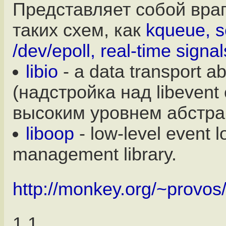
Представляет собой вра
таких схем, как
kqueue, se
/dev/epoll, real-time signal
libio
- a data transport ab
(надстройка над libevent
высоким уровнем абстра
liboop
- low-level event l
management library.
http://monkey.org/~provos/
1.1