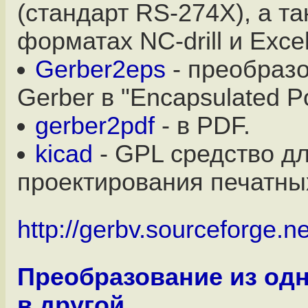
(стандарт RS-274X), а та
форматах NC-drill и Excel
Gerber2eps
- преобразо
Gerber в "Encapsulated Po
gerber2pdf
- в PDF.
kicad
- GPL средство д
проектирования печатных
http://gerbv.sourceforge.ne
Преобразование из од
в другой