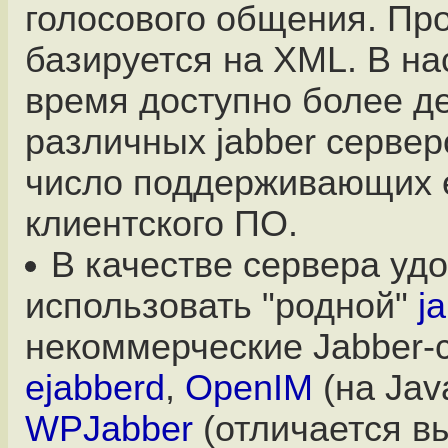
голосового общения. Пр
базируется на XML. В н
время доступно более д
различных jabber сервер
число поддерживающих 
клиентского ПО.
В качестве сервера уд
использовать "родной"
j
некоммерческие Jabber-
ejabberd
,
OpenIM
(на Jav
WPJabber
(отличается в