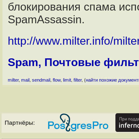
блокирования спама исп
SpamAssassin.
http://www.milter.info/milter
Spam, Почтовые филь
milter
,
mail
,
sendmail
,
flow
,
limit
,
filter
, (
найти похожие докумен
Партнёры: