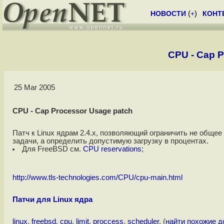
НОВОСТИ
(
+
)
КОНТ
CPU - Cap P
25 Mar 2005
CPU - Cap Processor Usage patch
Патч к Linux ядрам 2.4.x, позволяющий ограничить не обще
задачи, а определить допустимую загрузку в процентах.
Для FreeBSD см.
CPU reservations
;
http://www.tls-technologies.com/CPU/cpu-main.html
Патчи для Linux ядра
linux
,
freebsd
,
cpu
,
limit
,
proccess
,
scheduler
, (
найти похожие 