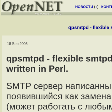
НОВОСТИ
(
+
)
КОНТ
qpsmtpd - flexible 
18 Sep 2005
qpsmtpd - flexible smt
written in Perl.
SMTP сервер написанный
появившийся как замена
(может работать с любы