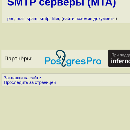
SMTP серверы (MTA)
perl
,
mail
,
spam
,
smtp
,
filter
, (
найти похожие документы
)
Партнёры:
Закладки на сайте
Проследить за страницей