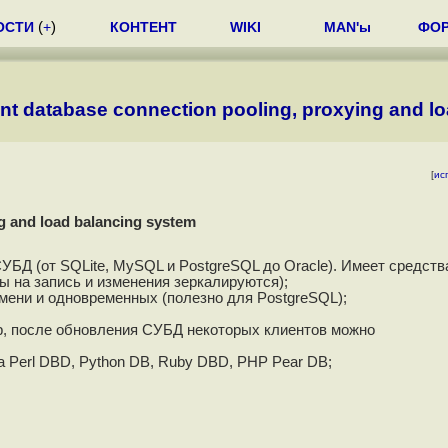
ОСТИ
(
+
)
КОНТЕНТ
WIKI
MAN'ы
ФО
ent database connection pooling, proxying and l
[
ис
g and load balancing system
БД (от SQLite, MySQL и PostgreSQL до Oracle). Имеет средств
ы на запись и изменения зеркалируются);
емени и одновременных (полезно для PostgreSQL);
р, после обновления СУБД некоторых клиентов можно
 Perl DBD, Python DB, Ruby DBD, PHP Pear DB;