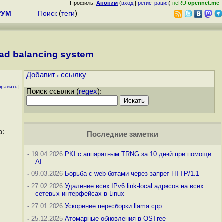
Профиль:
Аноним
(
вход
|
регистрация
)
неRU
opennet.me
РУМ
Поиск
(
теги
)
oad balancing system
Добавить ссылку
править
]
Поиск ссылки (
regex
):
а:
Последние заметки
-
19.04.2026
PKI с аппаратным TRNG за 10 дней при помощи
AI
-
09.03.2026
Борьба с web-ботами через запрет HTTP/1.1
-
27.02.2026
Удаление всех IPv6 link-local адресов на всех
сетевых интерфейсах в Linux
-
27.01.2026
Ускорение пересборки llama.cpp
-
25.12.2025
Атомарные обновления в OSTree