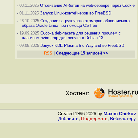
-
03.11.2025
Отсеивание AI-ботов на web-сервере через Cookie
-
01.11.2025
Запуск Linux-контейнеров во FreeBSD
-
26.10.2025
Создание загрузочного атомарно обновляемого
образа Oracle Linux при помощи OSTree
-
19.09.2025
Сборка deb-пакета для решения проблем с
плагином nvim-cmp для neovim в Debian 13
-
09.09.2025
Запуск KDE Plasma 6 с Wayland во FreeBSD
RSS
|
Следующие 15 записей >>
Хостинг:
Created 1996-2026 by
Maxim Chirkov
Добавить
,
Поддержать
,
Вебмастеру