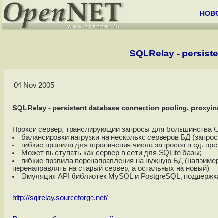
НОВ
SQLRelay - persist
04 Nov 2005
SQLRelay - persistent database connection pooling, proxyin
Прокси сервер, транслирующий запросы для большинства СУ
балансировки нагрузки на несколько серверов БД (запрос
гибкие правила для ограничения числа запросов в ед. вр
Может выступать как сервер в сети для SQLite базы;
гибкие правила перенаправления на нужную БД (наприме
перенаправлять на старый сервер, а остальных на новый)
Эмуляция API библиотек MySQL и PostgreSQL, поддержка
http://sqlrelay.sourceforge.net/