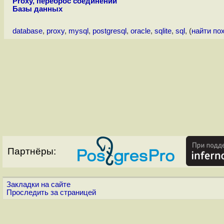
Proxy, переброс соединений
Базы данных
database
,
proxy
,
mysql
,
postgresql
,
oracle
,
sqlite
,
sql
, (
найти по
Партнёры:
Закладки на сайте
Проследить за страницей