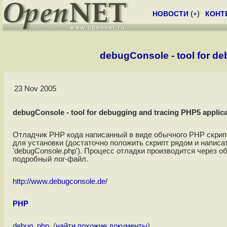
НОВОСТИ
(
+
)
КОНТ
debugConsole - tool for de
23 Nov 2005
debugConsole - tool for debugging and tracing PHP5 applica
Отладчик PHP кода написанный в виде обычного PHP скрип
для установки (достаточно положить скрипт рядом и написат
'debugConsole.php'). Процесс отладки производится через о
подробный лог-файл.
http://www.debugconsole.de/
PHP
debug
,
php
, (
найти похожие документы
)