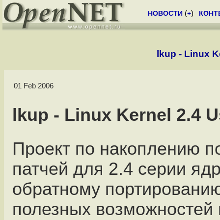
НОВОСТИ
(
+
)
КОНТ
lkup - Linux K
01 Feb 2006
lkup - Linux Kernel 2.4 
Проект по накоплению п
патчей для 2.4 серии ядр
обратному портированию
полезных возможностей и