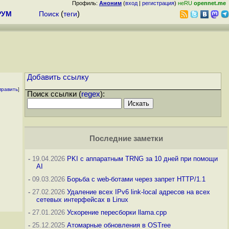
Профиль:
Аноним
(
вход
|
регистрация
)
неRU
opennet.me
РУМ
Поиск
(
теги
)
Добавить ссылку
править
]
Поиск ссылки (
regex
):
Последние заметки
-
19.04.2026
PKI с аппаратным TRNG за 10 дней при помощи
AI
-
09.03.2026
Борьба с web-ботами через запрет HTTP/1.1
-
27.02.2026
Удаление всех IPv6 link-local адресов на всех
сетевых интерфейсах в Linux
-
27.01.2026
Ускорение пересборки llama.cpp
-
25.12.2025
Атомарные обновления в OSTree