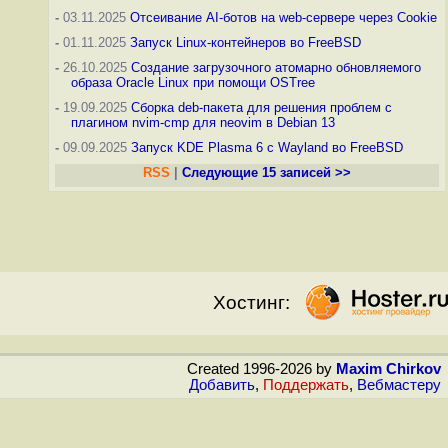
-
03.11.2025
Отсеивание AI-ботов на web-сервере через Cookie
-
01.11.2025
Запуск Linux-контейнеров во FreeBSD
-
26.10.2025
Создание загрузочного атомарно обновляемого
образа Oracle Linux при помощи OSTree
-
19.09.2025
Сборка deb-пакета для решения проблем с
плагином nvim-cmp для neovim в Debian 13
-
09.09.2025
Запуск KDE Plasma 6 с Wayland во FreeBSD
RSS
|
Следующие 15 записей >>
Хостинг:
Created 1996-2026 by
Maxim Chirkov
Добавить
,
Поддержать
,
Вебмастеру