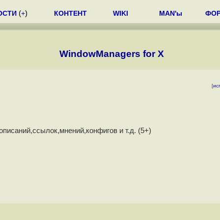
ОСТИ
(
+
)
КОНТЕНТ
WIKI
MAN'ы
ФО
WindowManagers for X
[
ис
исаний,ссылок,мнений,конфигов и т.д. (5+)