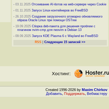
-
03.11.2025
Отсеивание AI-ботов на web-сервере через Cookie
-
01.11.2025
Запуск Linux-контейнеров во FreeBSD
-
26.10.2025
Создание загрузочного атомарно обновляемого
образа Oracle Linux при помощи OSTree
-
19.09.2025
Сборка deb-пакета для решения проблем с
плагином nvim-cmp для neovim в Debian 13
-
09.09.2025
Запуск KDE Plasma 6 с Wayland во FreeBSD
RSS
|
Следующие 15 записей >>
Хостинг:
Created 1996-2026 by
Maxim Chirkov
Добавить
,
Поддержать
,
Вебмастеру