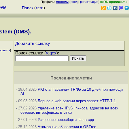
Профиль:
Аноним
(
вход
|
регистрация
)
неRU
opennet.me
РУМ
Поиск
(
теги
)
stem (DMS).
Добавить ссылку
править
]
Поиск ссылки (
regex
):
Последние заметки
-
19.04.2026
PKI с аппаратным TRNG за 10 дней при помощи
AI
-
09.03.2026
Борьба с web-ботами через запрет HTTP/1.1
-
27.02.2026
Удаление всех IPv6 link-local адресов на всех
сетевых интерфейсах в Linux
-
27.01.2026
Ускорение пересборки llama.cpp
-
25.12.2025
Атомарные обновления в OSTree