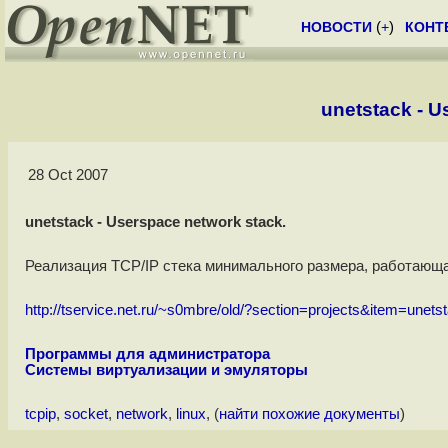
НОВОСТИ
(
+
)
КОНТ
unetstack - U
28 Oct 2007
unetstack - Userspace network stack.
Реализация TCP/IP стека минимального размера, работающа
http://tservice.net.ru/~s0mbre/old/?section=projects&item=unets
Программы для администратора
Системы виртуализации и эмуляторы
tcpip
,
socket
,
network
,
linux
, (
найти похожие документы
)