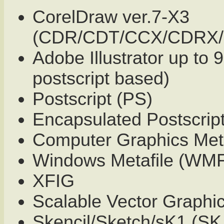
CorelDraw ver.7-X3
(CDR/CDT/CCX/CDRX
Adobe Illustrator up to 9
postscript based)
Postscript (PS)
Encapsulated Postscrip
Computer Graphics Met
Windows Metafile (WM
XFIG
Scalable Vector Graphi
Skencil/Sketch/sK1 (SK