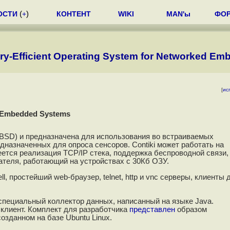
ОСТИ
(
+
)
КОНТЕНТ
WIKI
MAN'ы
ФО
ory-Efficient Operating System for Networked E
[
ис
ed Embedded Systems
 BSD) и предназначена для использования во встраиваемых
дназначенных для опроса сенсоров. Contiki может работать на
ется реализация TCP/IP стека, поддержка беспроводной связи,
ателя, работающий на устройствах с 30Кб ОЗУ.
, простейший web-браузер, telnet, http и vnc серверы, клиенты 
специальный коллектор данных, написанный на языке Java.
 клиент. Комплект для разработчика
представлен
образом
зданном на базе Ubuntu Linux.