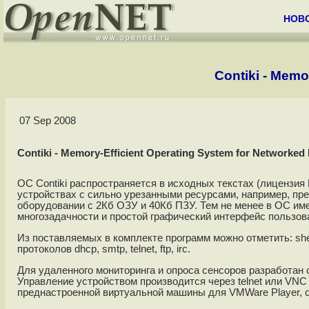
НОВ
Contiki - Mem
07 Sep 2008
Contiki - Memory-Efficient Operating System for Network
ОС Contiki распространяется в исходных текстах (лицензия
устройствах с сильно урезанными ресурсами, например, пре
оборудовании с 2Кб ОЗУ и 40Кб ПЗУ. Тем не менее в ОС име
многозадачности и простой графический интерфейс пользов
Из поставляемых в комплекте программ можно отметить: shell
протоколов dhcp, smtp, telnet, ftp, irc.
Для удаленного мониторинга и опроса сенсоров разработан 
Управление устройством производится через telnet или VNC
преднастроенной виртуальной машины для VMWare Player, со