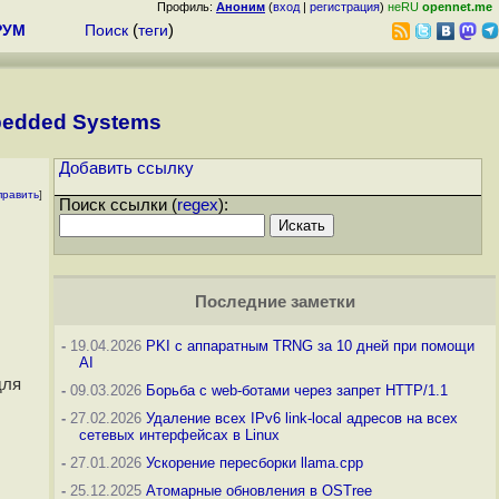
Профиль:
Аноним
(
вход
|
регистрация
)
неRU
opennet.me
РУМ
Поиск
(
теги
)
mbedded Systems
Добавить ссылку
править
]
Поиск ссылки (
regex
):
Последние заметки
-
19.04.2026
PKI с аппаратным TRNG за 10 дней при помощи
AI
для
-
09.03.2026
Борьба с web-ботами через запрет HTTP/1.1
-
27.02.2026
Удаление всех IPv6 link-local адресов на всех
сетевых интерфейсах в Linux
-
27.01.2026
Ускорение пересборки llama.cpp
-
25.12.2025
Атомарные обновления в OSTree