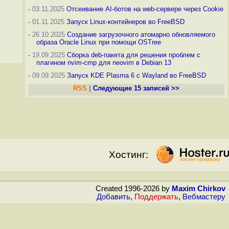
-
03.11.2025
Отсеивание AI-ботов на web-сервере через Cookie
-
01.11.2025
Запуск Linux-контейнеров во FreeBSD
-
26.10.2025
Создание загрузочного атомарно обновляемого
образа Oracle Linux при помощи OSTree
-
19.09.2025
Сборка deb-пакета для решения проблем с
плагином nvim-cmp для neovim в Debian 13
-
09.09.2025
Запуск KDE Plasma 6 с Wayland во FreeBSD
RSS
|
Следующие 15 записей >>
Хостинг:
Created 1996-2026 by
Maxim Chirkov
Добавить
,
Поддержать
,
Вебмастеру