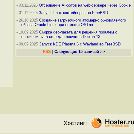
-
03.11.2025
Отсеивание AI-ботов на web-сервере через Cookie
-
01.11.2025
Запуск Linux-контейнеров во FreeBSD
-
26.10.2025
Создание загрузочного атомарно обновляемого
образа Oracle Linux при помощи OSTree
-
19.09.2025
Сборка deb-пакета для решения проблем с
плагином nvim-cmp для neovim в Debian 13
-
09.09.2025
Запуск KDE Plasma 6 с Wayland во FreeBSD
RSS
|
Следующие 15 записей >>
Хостинг: