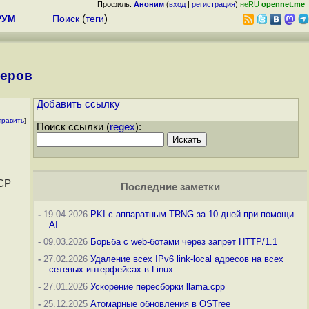
Профиль:
Аноним
(
вход
|
регистрация
)
неRU
opennet.me
РУМ
Поиск
(
теги
)
веров
Добавить ссылку
править
]
Поиск ссылки (
regex
):
HCP
Последние заметки
-
19.04.2026
PKI с аппаратным TRNG за 10 дней при помощи
AI
-
09.03.2026
Борьба с web-ботами через запрет HTTP/1.1
-
27.02.2026
Удаление всех IPv6 link-local адресов на всех
сетевых интерфейсах в Linux
-
27.01.2026
Ускорение пересборки llama.cpp
-
25.12.2025
Атомарные обновления в OSTree