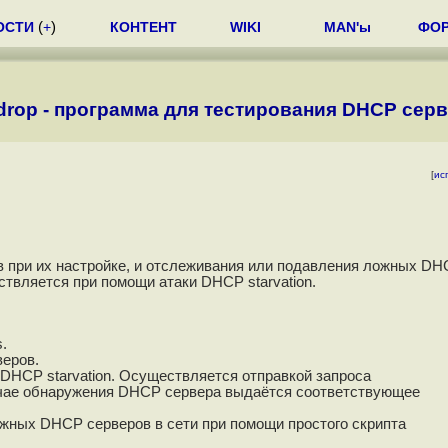
ОСТИ
(
+
)
КОНТЕНТ
WIKI
MAN'ы
ФО
drop - программа для тестирования DHCP сер
[
ис
 при их настройке, и отслеживания или подавления ложных D
твляется при помощи атаки DHCP starvation.
.
еров.
 DHCP starvation. Осуществляется отправкой запроса
е обнаружения DHCP сервера выдаётся соответствующее
жных DHCP серверов в сети при помощи простого скрипта