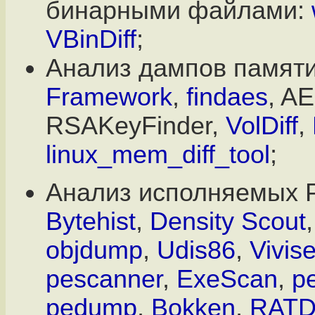
бинарными файлами:
VBinDiff
;
Анализ дампов памят
Framework
,
findaes
, A
RSAKeyFinder,
VolDiff
,
linux_mem_diff_tool
;
Анализ исполняемых
Bytehist
,
Density Scout
objdump
,
Udis86
,
Vivise
pescanner
,
ExeScan
,
p
pedump
,
Bokken
,
RATD