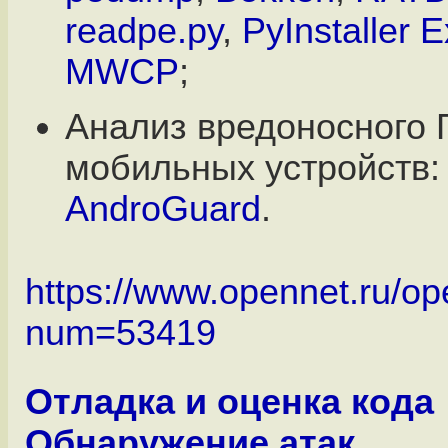
readpe.py
,
PyInstaller E
MWCP
;
Анализ вредоносного 
мобильных устройств
AndroGuard
.
https://www.opennet.ru/op
num=53419
Отладка и оценка кода
Обнаружение атак