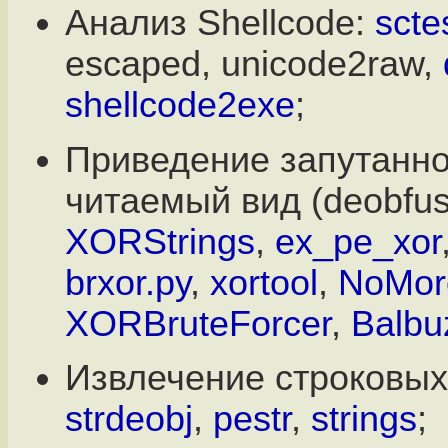
Анализ Shellcode:
scte
escaped, unicode2raw,
shellcode2exe
;
Приведение запутанно
читаемый вид (deobfus
XORStrings
,
ex_pe_xor
brxor.py
,
xortool
,
NoMo
XORBruteForcer
,
Balbu
Извлечение строковых
strdeobj
,
pestr
,
strings
;