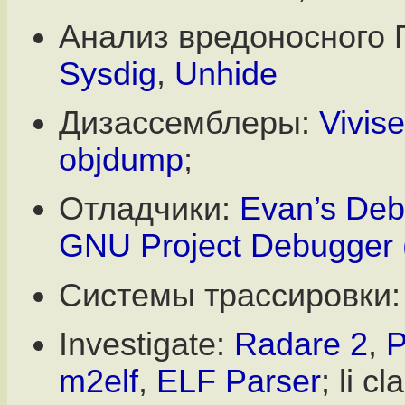
Анализ вредоносного 
Sysdig
,
Unhide
Дизассемблеры:
Vivise
objdump
;
Отладчики:
Evan’s Deb
GNU Project Debugger
Системы трассировки
Investigate:
Radare 2
,
m2elf
,
ELF Parser
; li c