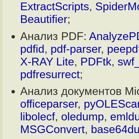
ExtractScripts
,
SpiderM
Beautifier
;
Анализ PDF:
AnalyzeP
pdfid
,
pdf-parser
,
peepd
X-RAY Lite
,
PDFtk
,
swf
pdfresurrect
;
Анализ документов Micr
officeparser
,
pyOLEScan
libolecf
,
oledump
,
emld
MSGConvert
,
base64d