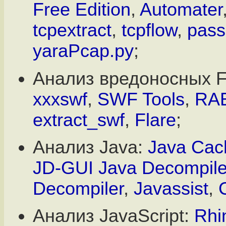
Free Edition
,
Automater
tcpextract
,
tcpflow
,
pass
yaraPcap.py
;
Анализ вредоносных F
xxxswf
,
SWF Tools
,
RA
extract_swf
,
Flare
;
Анализ Java:
Java Cac
JD-GUI Java Decompile
Decompiler
,
Javassist
,
Анализ JavaScript:
Rhi