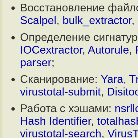
Восстановление файл
Scalpel
,
bulk_extractor
,
Определение сигнатур
IOCextractor
,
Autorule
,
parser
;
Сканирование:
Yara
,
T
virustotal-submit
,
Disito
Работа с хэшами:
nsrl
Hash Identifier
,
totalhas
virustotal-search
,
VirusT