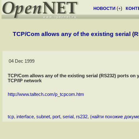
НОВОСТИ
(
+
)
КОНТ
TCP/Com allows any of the existing serial (R
04 Dec 1999
TCP/Com allows any of the existing serial (RS232) ports on yo
TCP/IP network
http://www.taltech.com/p_tcpcom.htm
tcp
,
interface
,
subnet
,
port
,
serial
,
rs232
, (
найти похожие докум