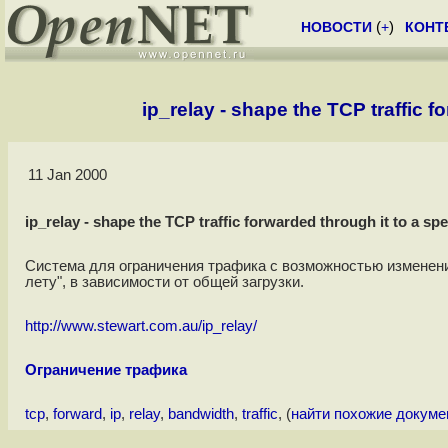
НОВОСТИ
(
+
)
КОНТ
ip_relay - shape the TCP traffic 
11 Jan 2000
ip_relay - shape the TCP traffic forwarded through it to a sp
Система для ограничения трафика с возможностью изменени
лету", в зависимости от общей загрузки.
http://www.stewart.com.au/ip_relay/
Ограничение трафика
tcp
,
forward
,
ip
,
relay
,
bandwidth
,
traffic
, (
найти похожие докум